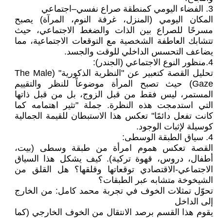
3. الفضاء اليومي كمنطقة صراع نفسي–اجتماعي
المكان اليومي (المنزل، غرفة النوم، المرآة) يصبح
مسرحًا للصراع بين الذات والضغط الاجتماعي، حيث
تتشابك العاطفة الشخصية مع التوقعات الاجتماعية، مما
يضاعف التحسس الداخلي للوقت والجسد.
4.منظور النوع الاجتماعي (الجندر):
تحليل القصة كتعبير عن "النظرية الذكورية" (The Male
Gaze) حيث تصبح المرأة موضوعاً للنظر والتقييم
المستمر، ليس فقط من قبل الزوج، بل من قبل ذاتها
التي استدمجت هذه النظرة. جملة "تثير اهتمامه كما
كانت تفعل دائمًا" تعكس هذا الاستبطان للقيمة الجمالية
كوسيلة لإثبات الوجود.
4. سياق الطبقة الوسطى:
القصة تعكس هموم امرأة من طبقة وسطى (بيت،
أطفال، دروس، قهوة تركية). كيف يشكل هذا السياق
الاجتماعي-الاقتصادي توقعاتها وقلقها؟ هل القلق من
الشيخوخة متشابه عبر الطبقات؟
تحوّل تمثلات الخوف في تجربة محمد كامل: من الخارج
إلى الداخل
يقوم هذا القسم برصد الانتقال من الخوف الخارجي (كما