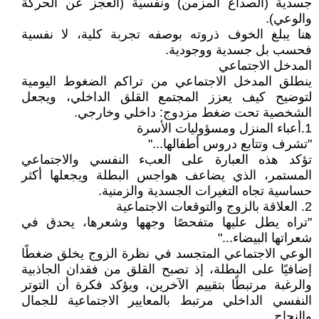
جسدية (الصداع المزمن) ونفسية (العجز عن الحركة
والوعي).
هنا يبلغ الخوف ذروته بوصفه تجربة كلية، لا نفسية
فحسب بل جسدية ووجودية.
المدخل الاجتماعي
ينطلق المدخل الاجتماعي من تراكم الضغوط اليومية
لتوضيح كيف يعزز المجتمع القلق الداخلي، ويجعل
الشخصية تحت ضغط مزدوج: داخلي وخارجي.
1.أعباء المنزل ومسؤوليات الأسرة
"تشرف وتتابع دروس أطفالها..."
تؤكد هذه العبارة على العبء النفسي والاجتماعي
المستمر، الذي يضاعف هواجس البطلة ويجعلها أكثر
حساسية تجاه التغيرات الجسدية والزمنية.
2. العلاقة بالزوج والتوقعات الاجتماعية
"تراه يطل عليها متفحصًا وجهها وشعرها، يحدق في
شعراتها البيضاء..."
الوعي الاجتماعي المتجسد في نظرة الزوج يخلق ضغطًا
إضافيًا على البطلة، إذ تصبح القلق من فقدان الجاذبية
والرغبة مرتبطًا بتقييم الآخرين، ويؤكد فكرة أن التوتر
النفسي الداخلي مرتبط بالمعايير الاجتماعية للجمال
والنجاح.