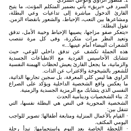
1. منظور الراوي والوعي السردي
السرد في «بريق» يأتي بضمير المتكلم المؤنث، ما يتيح
القارئ الدخول مباشرة إلى تداعيات وعي البطلة،
ومشاعرها بين التعب، الإحباط، والشعور بانقضاء الزمن.
تقول البطلة:
«يتعكر صفو مزاجها، يصيبها الإحباط وخيبة الأمل، تدقق
وتعيد النظر مرات متكررة، وفى كل مرة تنتصب
الشعرات البيضاء أمام عينيها...»
هذه الجملة تكشف عن تدفق داخلي للوعي، حيث
تتشابك الأحاسيس الفردية مع الانطباعات الجسدية
والزمانية، ما يجعل القارئ يعيش لحظات الهيمنة النفسية
للشعور بالشيخوخة والاغتراب عن الذات.
الراوي هنا ليس كلي المعرفة، بل سجين تجاربها الذاتية،
ما يعكس واقع الشخصية الداخلية ويؤكد على الصراع
النفسي الذي يتشابك مع الرمزية الجسدية والزمنية.
2. بناء الشخصيات ودينامية الحدث
الشخصية المحورية في النص هي البطلة نفسها، التي
تتنقل بين:
· القيام بالأعمال المنزلية ومتابعة أطفالها: تصوير للواجب
اليومي المكثف.
· اللحظة الخاصة بعد النوم واستحمامها: تبدأ رحلة