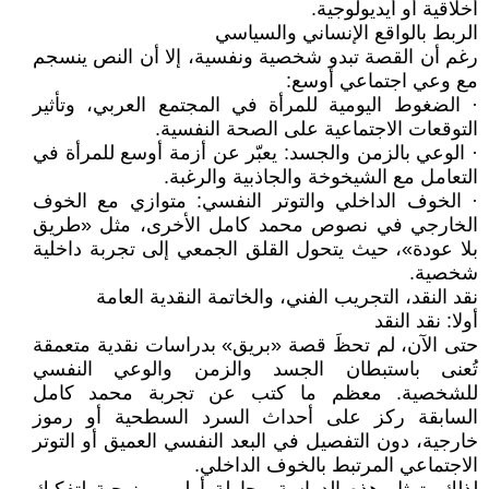
أخلاقية أو أيديولوجية.
الربط بالواقع الإنساني والسياسي
رغم أن القصة تبدو شخصية ونفسية، إلا أن النص ينسجم
مع وعي اجتماعي أوسع:
· الضغوط اليومية للمرأة في المجتمع العربي، وتأثير
التوقعات الاجتماعية على الصحة النفسية.
· الوعي بالزمن والجسد: يعبّر عن أزمة أوسع للمرأة في
التعامل مع الشيخوخة والجاذبية والرغبة.
· الخوف الداخلي والتوتر النفسي: متوازي مع الخوف
الخارجي في نصوص محمد كامل الأخرى، مثل «طريق
بلا عودة»، حيث يتحول القلق الجمعي إلى تجربة داخلية
شخصية.
نقد النقد، التجريب الفني، والخاتمة النقدية العامة
أولا: نقد النقد
حتى الآن، لم تحظَ قصة «بريق» بدراسات نقدية متعمقة
تُعنى باستبطان الجسد والزمن والوعي النفسي
للشخصية. معظم ما كتب عن تجربة محمد كامل
السابقة ركز على أحداث السرد السطحية أو رموز
خارجية، دون التفصيل في البعد النفسي العميق أو التوتر
الاجتماعي المرتبط بالخوف الداخلي.