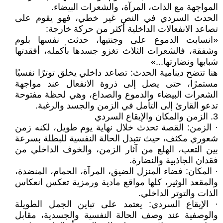
المواجهة مع الذات، المرآة، والشعرات البيضاء.
الحدث السردي في النص غير خطي، فهو يقوم على
تصاعد الانفعالات الداخلية أكثر من حركة خارجة:
«انسابت الدموع على وجنتيها، حدثت نفسها بلوم
وشفقة، فالشعرات الثلاث تغزو جسدها بأكمله، أفقدتها
شبابها ونضارتها...»
هنا تتضح دينامية الحدث: تصاعد داخلي يخلق توترًا نفسيًا
مستمرًا، حتى يصل إلى ذروة الانفعال عند مواجهة
الشعرات البيضاء والدموع والصداع، وهي لحظة مفتوحة
تدعو القارئ إلى التأمل في الزمن والجسد والرغبة.
3. الزمن والمكان والإيقاع السردي
· الزمن: القصة تحدث خلال نهاية يوم طويل، لكنه زمن
شعوري مكثف، حيث تتبدل الحالة النفسية للبطلة بسرعة
بين التعب، الهلع من آثار الزمن، والخوف الداخلي من
فقدان الجاذبية والنضارة.
· المكان: فضاء المنزل الضيق، المرآة، الحمام، المنضدة،
والمقعد الوثير، كلها مواقع مادية ورمزية تعكس انعكاس
الذات والتوتر الداخلي.
· الإيقاع السردي: يعتمد على تباين الجمل الطويلة
والوصفية عند وصف الحالة النفسية والجسدية، مقابل