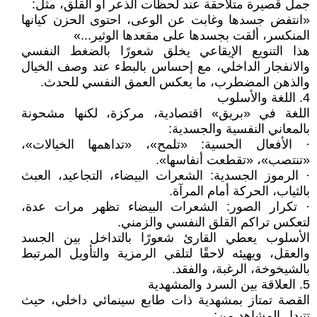
جمل قصيرة متلاحقة عند لحظات الذعر أو القلق، مثل:
«انتفض جسدها وغابت عن الوعى، احتوى الحزن كيانها
المنكسر، ألقت بجسدها على مقعدها الوثير...»
هذا التنويع الإيقاعي يخلق شعورًا بالضغط النفسي
والانفجار الداخلي، مع إحساس بالبطء عند وصف الخيال
والذهن المضطرب، ما يعكس العمق النفسي للحدث.
4. اللغة والأسلوب
اللغة في «بريق» اقتصادية، مركزة، لكنها مشحونة
بالمعاني النفسية والجسدية:
· الأفعال الحسية: «تلمح»، «تداهمها الخيالات»،
«تنتصب»، «تقطعت أنفاسها».
· الرموز الجسدية: الشعرات البيضاء، التجاعيد، العبث
بالثياب، الحركة أمام المرآة.
· تكرار الصور: الشعرات البيضاء تظهر مرات عدة،
لتعكس تراكم القلق النفسي والزمني.
الأسلوب يعطي القارئ شعورًا بالتداخل بين الجسد
والعقل، ويهيئه لاحقًا لتلقي الرمزية والتأويل المرتبط
بالشيخوخة، الرغبة، والفقد.
5. العلاقة بين السرد والمشهدية
القصة تمتاز بمشهدية ذات طابع سينمائي داخلي، حيث
تتبدل المشاهد من: