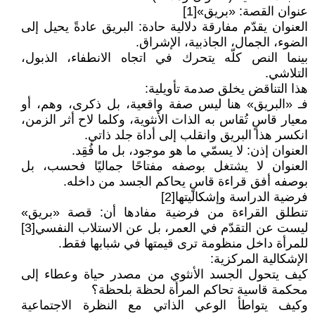
عنوان القصة: «بريق»[1]
العنوان يقدّم مفارقة دلالية حادة: البريق عادةً يحيل إلى
الضوء، الجمال، الجاذبية، الإشراق.
بينما النص كلّه يتحرك في اتجاه الانطفاء، الذبول،
التلاشي.
هذا التناقض يخلق صدمة تأويلية:
فـ «البريق» هنا ليس صفة واقعية، بل ذكرى، وهم، أو
معيار قاسٍ تُقاس به الذات الأنثوية، وكلما لاح أثر الزمن،
انكسر هذا البريق وانقلب إلى أداة جلد ذاتي.
العنوان إذن: لا يسمّي ما هو موجود، بل ما فُقِد.
العنوان لا يشتغل بوصفه مفتاحًا جماليًا فحسب، بل
بوصفه أفق قراءة قاسٍ يحاكم الجسد من داخله.
فرضية الدراسة وإشكاليتها[2]
تنطلق القراءة من فرضية مفادها أن: قصة «بريق»
ليست عن التقدّم في العمر، بل عن الاستلاب النفسي[3]
للمرأة داخل منظومة ترى قيمتها في شبابها فقط.
الإشكالية المركزية:
كيف يتحول الجسد الأنثوي من مصدر حياة وعطاء إلى
محكمة قاسية تحاكم المرأة لحظة بلحظة؟
وكيف يتواطأ الوعي الذاتي مع النظرة الاجتماعية