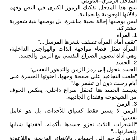
المدخل الرمزي–التأويلي
يتيح هذا المدخل تفكيك الرموز الكبرى في النص وفهم
دلالاتها الوجودية والجمالية.
ليس بوصفها إحالة نصية مباشرة، بل بوصفها بنية شعورية
مشتركة.
1. المرآة
"تقف أمام المرآة تصفف شعرها المرسل..."
المرآة تمثل فضاء مواجهة الذات والهواجس الداخلية،
وهي أداة لتصوير الصراع النفسي مع الزمن والجسد.
2. الجسد
الجسد يتحول إلى رمز للزمن والتدهور النفسي:
"طغت التجاعيد على صفحة وجهها، احتوتها الحسرة على
أيام رحلت دون أن تشعر بها."
يتجسد الجسد هنا كحقل صراع داخلي، يعكس الخوف
من الشيخوخة وفقدان الجاذبية.
3. الزمن
الزمن لا يسير فقط كسياق للأحداث، بل هو عامل
نفسي:
"الشعرات الثلاث تغزو جسدها بأكمله، أفقدتها شبابها
ونضارتها..."
الزمن يُترجم إلى إحساس بالانتهاء، الهزيمة، واللاعودة