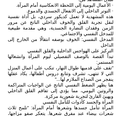
· الأعمال اليومية إلى اللحظة الانعكاسية أمام المرآة.
· التوتر الداخلي إلى الانفعال الجسدي والدموع.
هذه المشهدية لا تعمل كديكور سردي، بل أداة نفسية
لنقل تجربة القلق والخوف الداخلي الناتج عن مرور
الزمن وفقدان النضارة الجسدية، وهي مقدمة طبيعية
للمدخل النفسي والاجتماعي.
المدخل النفسي: الخوف بوصفه انتقالًا من الخارج إلى
الداخل
التركيز على الهواجس الداخلية والقلق النفسي
تبدأ القصة بالوصف التفصيلي ليوم المرأة وانشغالها
المستمر:
"تقف على قدميها طوال النهار، تنكب على أعمال المنزل
التي لا تنتهى، تشرف وتتابع دروس أطفالها، يكاد عقلها
ينفجر من الصداع الملازم لها..."
هنا يظهر الضغط النفسي الناتج عن الواجبات المتراكمة
والروتين اليومي، مما يؤدي إلى تفاقم القلق الداخلي
ويهيئ القارئ لتجربة شعورية مركزة.
المرآة والجسد كأدوات للتأمل النفسي
المرأة تتأمل جسدها وشعرها أمام المرآة: "تلمح ثلاث
شعرات بيضاء عند مفرق شعرها. يتعكر صفو مزاجها،