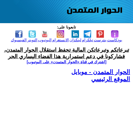
تابعونا على:
بودكاست
بنترست
تيلكرام
لينكدإن
الانستغرام
اليوتيوب
التويتر
الفيسبوك
تبرعاتكم وتبرعاتكن المالية تحفظ استقلال الحوار المتمدن،
فشاركونا في دعم استمرارية هذا الفضاء اليساري الحر
[اشترك في قناة ‫«الحوار المتمدن» على اليوتيوب]
الحوار المتمدن - موبايل
الموقع الرئيسي