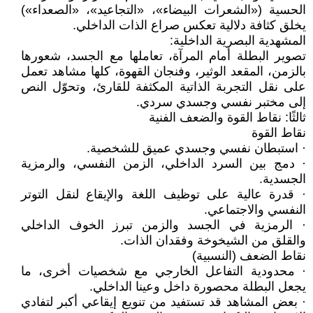
الحسية («الشعرات البيضاء»، «التجاعيد»، «الصعداء»)
يخلق كثافة دلالية تعكس صراع الذات الداخلي.
المشهدية البصرية الداخلية:
تصوير البطلة أمام المرآة، تعاملها مع الجسد، شعورها
بالزمن، المقعد الوثير، وفنجان القهوة، كلها مشاهد تعمل
على نقل التجربة الذاتية المكثفة للقارئ، وتحوّل النص
إلى مختبر نفسي وجسدي سردي.
ثالثًا: نقاط القوة والضعف الفنية
نقاط القوة
· استبطان نفسي وجسدي عميق للشخصية.
· دمج بين السرد الداخلي، الزمن النفسي، والرمزية
الجسدية.
· قدرة عالية على توظيف اللغة والإيقاع لنقل التوتر
النفسي والاجتماعي.
· الرمزية في الجسد والزمن تبرز الخوف الداخلي
والقلق من الشيخوخة وفقدان الذات.
نقاط الضعف (النسبية)
· محدودية التفاعل الخارجي مع شخصيات أخرى، ما
يجعل البطلة محصورة داخل وعينا الداخلي.
· بعض المشاهد قد تستفيد من تنويع إيقاعي أكبر لتفادي