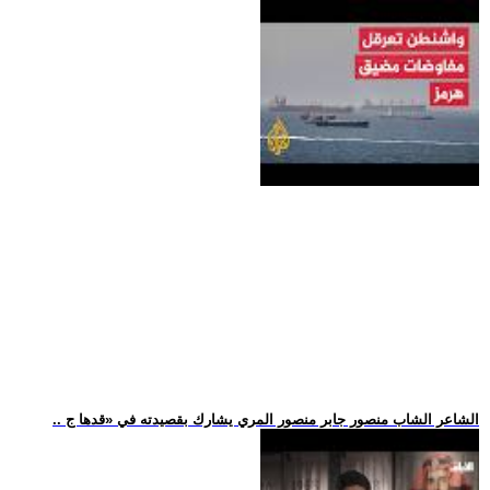
.. الشاعر الشاب منصور جابر منصور المري يشارك بقصيدته في «قدها ج