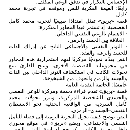
الإحساس بالتكرار في تدفق الوعي المكثف.
رابعًا: القيمة الفكرية للنص وموقعه في تجربة محمد
كامل
قصة «بريق» تمثل امتدادًا طبيعيًا لتجربة محمد كامل
القصصية، إذ تستمر فيها المحاور المتكررة:
· الاهتمام بالوعي النفسي الداخلي.
· العلاقة بين الجسد والزمن.
· التوتر النفسي والاجتماعي الناتج عن إدراك الذات
للجسد والرغبة والفقد.
النص يقدّم نموذجًا مركزيًا لفهم استمرارية هذه المحاور
في مجموعاته القصصية الأخرى، ويتيح للقارئ تتبع
تحولات الكاتب في استكشاف التوتر الداخلي بين الذات
والجسد والزمن والخوف من الشيخوخة.
خامسًا: الخاتمة النقدية العامة
قصة «بريق» تقدم قراءة دسمة ومركزة للوعي النفسي
والجسدي للشخصية المركزية، وتبرز تحولات محمد
كامل السردية من الواقعية الحدثية نحو الاستبطان
النفسي–الجسدي–الرمزي.
النص يوضح كيفية تحول التجربة اليومية إلى فضاء للتأمل
النفسي والاجتماعي، ويضع «بريق» في موقع محوري
داخل تجربة الكاتب، كمرجع لدراسة التوتر النفسي