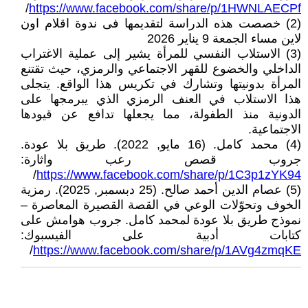
/
https://www.facebook.com/share/p/1HWNLAECPf
(2) خصصت هذه الدراسة لتقديمها فى ندوة اقلام اون
لاين مساء الجمعة 9 يناير 2026
(3) الاستلاب النفسي للمرأة يشير إلى عملية الاغتراب
الداخلي والخضوع للقهر الاجتماعي والرمزي، حيث تقتنع
المرأة بدونيتها وتشارك في تكريس هذا الواقع. يتجلى
هذا الاستلاب في العنف الرمزي الذي يبرمجها على
الدونية منذ الطفولة، مما يجعلها تدافع عن قيودها
الاجتماعية.
(4) محمد كامل. (16 مايو, 2022). طريق بلا عودة.
جروب قصص رعب واثارة:
/
https://www.facebook.com/share/p/1C3p1zYK94
(5) عصام الدين أحمد صالح. (25 دبسمبر, 2025). رمزية
الخوف وتحوّلات الوعي في القصة القصيرة المعاصرة –
نموذج طريق بلا عودة لمحمد كامل. جروب هوامش على
كتابات أدبية على الفيسبوك:
/
https://www.facebook.com/share/p/1AVg4zmqKE