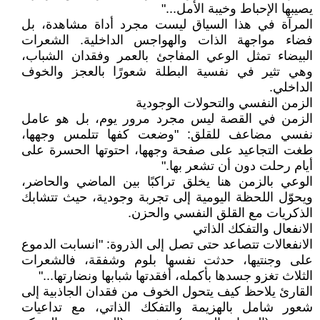
يصيبها الإحباط وخيبة الأمل..."
المرآة في هذا السياق ليست مجرد أداة مشاهدة، بل
فضاء مواجهة الذات والهواجس الداخلية. الشعرات
البيضاء تمثل الوعي المفاجئ بالعمر وفقدان الشباب،
وهي تثير في نفسية البطلة شعورًا بالعجز والخوف
الداخلي.
الزمن النفسي والتحولات الوجودية
الزمن في القصة ليس مجرد مرور يوم، بل هو عامل
نفسي مضاعف للقلق: "وضعت كفها تتلمس وجهها،
طغت التجاعيد على صفحة وجهها، احتوتها الحسرة على
أيام رحلت دون أن تشعر بها."
الوعي بالزمن هنا يخلق تراكبًا بين الماضي والحاضر،
ويحوّل اللحظة اليومية إلى تجربة وجودية، حيث تتشابك
الذكريات مع القلق النفسي والحزن.
الانفعال والتفكك الذاتي
الانفعالات تتصاعد حتى تصل إلى الذروة: "انسابت الدموع
على وجنتيها، حدثت نفسها بلوم وشفقة، فالشعرات
الثلاث تغزو جسدها بأكمله، أفقدتها شبابها ونضارتها..."
القارئ يلاحظ كيف يتحول الخوف من فقدان الجاذبية إلى
شعور شامل بالهزيمة والتفكك الذاتي، مع تداعيات