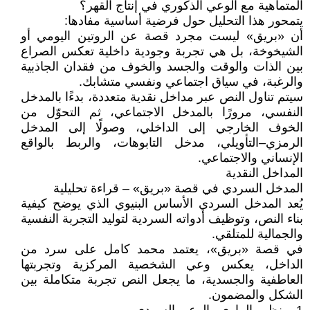
المتماهية مع الوعي الذكوري في إنتاج القهر؟
يتمحور هذا التحليل حول فرضية أساسية مفادها:
أن «بريق» ليست مجرد قصة عن الروتين اليومي أو
الشيخوخة، بل هي تجربة وجودية داخلية تعكس الصراع
بين الذات والوقت والجسد والخوف من فقدان الجاذبية
والرغبة، في سياق اجتماعي ونفسي متشابك.
سيتم تناول النص عبر مداخل نقدية متعددة، بدءًا بالمدخل
النفسي، مرورًا بالمدخل الاجتماعي، ثم التحوّل من
الخوف الخارجي إلى الداخلي، وصولًا إلى المدخل
الرمزي–التأويلي، مدخل التابوهات، والربط بالواقع
الإنساني والاجتماعي.
المداخل النقدية
المدخل السردي في قصة «بريق» – قراءة تحليلية
يُعد المدخل السردي الأساس البنيوي الذي يوضح كيفية
بناء النص، وتوظيف أدواته السردية لتوليد التجربة النفسية
والجمالية للمتلقي.
في قصة «بريق»، يعتمد محمد كامل على سرد من
الداخل، يعكس وعي الشخصية المركزية وتجربتها
العاطفية والجسدية، ما يجعل النص تجربة متكاملة بين
الشكل والمضمون.