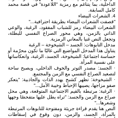
الداخلية، بما يتناغم مع رمزية "اللاعودة" في قصة محمد
كامل السابقة.
4. الشعرات البيضاء
"قصفت الشعرات البيضاء بطريقة احترافية..."
الشعرات البيضاء رمز للشباب المفقود، الرغبة، والوعي
الذاتي بالزمن، وهي محور الصراع النفسي للبطلة،
وتجعل النص غنيا بالمعاني الرمزية.
مدخل التابوهات: الجسد – الشيخوخة – الرغبة
يتناول هذا المدخل المواضيع التي غالبًا ما تكون محرّمة أو
حساسة اجتماعيا: الشيخوخة، الجسد، الرغبة، وانعكاساتها
على نفسية المرأة.
· الجسد: مصدر التوتر والخوف الداخلي، ويصبح ساحة
لتصعيد الصراع النفسي مع الزمن والمجتمع.
· الشيخوخة: تظهر كشبح يهدد الذات والجاذبية: "يتعكر
صفو مزاجها، يصيبها الإحباط وخيبة الأمل..."
· الرغبة: مرتبطة بالقيم الاجتماعية المتوقعة، وهي محل
صراع مع الزمن والجسد: "تراه يطل عليها متفحصًا وجهها
وشعرها..."
النص هنا يقدم قراءة جريئة ومفتوحة للتابوهات المرتبطة
بالمرأة، الجسد، والزمن، دون وقوع في إسقاطات