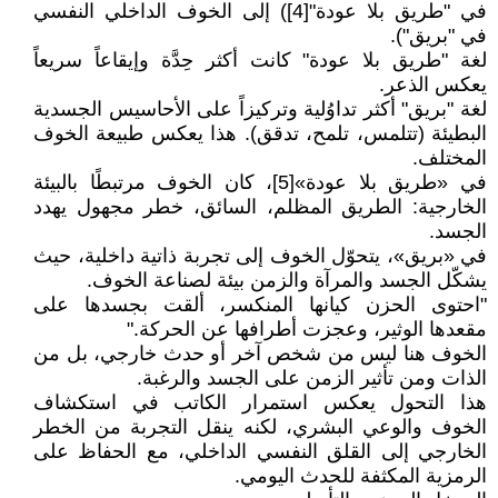
في "طريق بلا عودة"[4]) إلى الخوف الداخلي النفسي
في "بريق").
لغة "طريق بلا عودة" كانت أكثر حِدَّة وإيقاعاً سريعاً
يعكس الذعر.
لغة "بريق" أكثر تداوُلية وتركيزاً على الأحاسيس الجسدية
البطيئة (تتلمس، تلمح، تدقق). هذا يعكس طبيعة الخوف
المختلف.
في «طريق بلا عودة»[5]، كان الخوف مرتبطًا بالبيئة
الخارجية: الطريق المظلم، السائق، خطر مجهول يهدد
الجسد.
في «بريق»، يتحوّل الخوف إلى تجربة ذاتية داخلية، حيث
يشكّل الجسد والمرآة والزمن بيئة لصناعة الخوف.
"احتوى الحزن كيانها المنكسر، ألقت بجسدها على
مقعدها الوثير، وعجزت أطرافها عن الحركة."
الخوف هنا ليس من شخص آخر أو حدث خارجي، بل من
الذات ومن تأثير الزمن على الجسد والرغبة.
هذا التحول يعكس استمرار الكاتب في استكشاف
الخوف والوعي البشري، لكنه ينقل التجربة من الخطر
الخارجي إلى القلق النفسي الداخلي، مع الحفاظ على
الرمزية المكثفة للحدث اليومي.