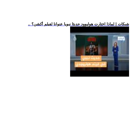
.. شبكات | لماذا اختارت هوليوود حديثا نبويا عنوانا لفيلم أكشن؟