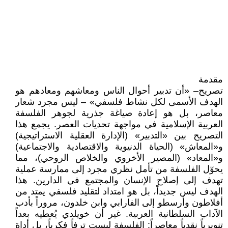
مقدمة
تصريح– «أن تدبير أحوال الناس ومعاشهم ومعادهم هو
الهدف الأسمى لكل نشاط فلسفي» – ليس مجرد شعار
معاصر، بل هو إعادة صياغة جذرية لجوهر الفلسفة
العربية الإسلامية في مواجهة تحديات العصر. يجمع هذا
التصريح بين «التدبير» (الإدارة العقلية الاستراتيجية)
و«المعاش» (الحياة الدنيوية والاقتصادية والاجتماعية)
و«المعاد» (المصير الأخروي والخلاص الروحي)، مما
يحوّل الفلسفة من تأمل نظري مجرد إلى ممارسة عملية
تهدف إلى إصلاح الإنسان والمجتمع في الدارين. هذا
الهدف ليس جديداً، بل هو امتداد لتقليد فلسفي يمتد من
أفلاطون وأرسطو إلى الفارابي وابن خلدون، مروراً بأدب
الآداب السلطانية العربية. غير أن خويلدي يُعطيه بعداً
تنويرياً نقدياً معاصراً: الفلسفة ليست ترفاً فكرياً، بل أداة