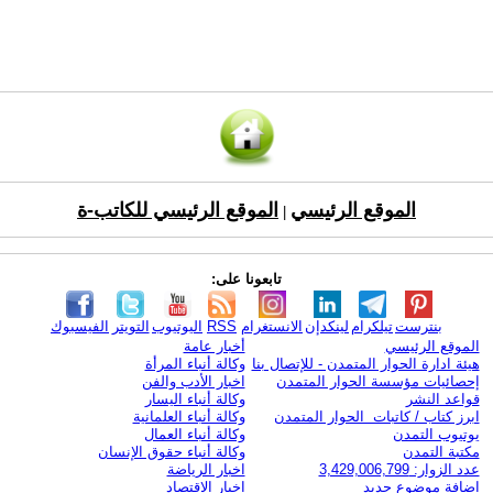
الموقع الرئيسي
الموقع الرئيسي للكاتب-ة
|
تابعونا على:
بنترست
تيلكرام
لينكدإن
الانستغرام
RSS
اليوتيوب
التويتر
الفيسبوك
الموقع الرئيسي
أخبار عامة
هيئة ادارة الحوار المتمدن - للإتصال بنا
وكالة أنباء المرأة
إحصائيات مؤسسة الحوار المتمدن
اخبار الأدب والفن
قواعد النشر
وكالة أنباء اليسار
ابرز كتاب / كاتبات الحوار المتمدن
وكالة أنباء العلمانية
يوتيوب التمدن
وكالة أنباء العمال
مكتبة التمدن
وكالة أنباء حقوق الإنسان
عدد الزوار: 3,429,006,799
اخبار الرياضة
اضافة موضوع جديد
اخبار الاقتصاد