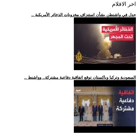
اخر الافلام
.. جدل في واشنطن بشأن استنزاف مخزونات الذخائر الأمريكية
.. السعودية وتركيا وباكستان توقع اتفاقية دفاعية مشتركة.. وواشنط