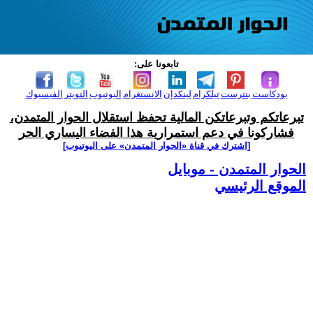
تابعونا على:
بودكاست
بنترست
تيلكرام
لينكدإن
الانستغرام
اليوتيوب
التويتر
الفيسبوك
تبرعاتكم وتبرعاتكن المالية تحفظ استقلال الحوار المتمدن،
فشاركونا في دعم استمرارية هذا الفضاء اليساري الحر
[اشترك في قناة ‫«الحوار المتمدن» على اليوتيوب]
الحوار المتمدن - موبايل
الموقع الرئيسي