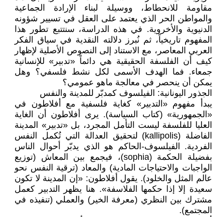
مقاومة للانحطاط، ووسيلة لبناء الإرادة الجماعية
والمواطن الحر الذي يعتمد على العقل في تسيير شؤونه
الدنيوية والأخروية. في هذه الدراسة، سنتتبع تطور هذا
المفهوم تاريخياً، ثم نُبرز دلالته النقدية في سياق الفكر
العربي المعاصر، مع الاستناد إلى النصوص الأصلية لإظهار
كيف أن الفلسفة الحقيقية هي دائماً «تدبير» للإنسانية
جمعاء. فما الهدف الأسمى لكل نشط فلسفي؟ وهل
يمكن أن ينحصر في معالجة ماهو عمومي؟
الجذور اليونانية: الفيلسوف كمدبّر للمدينة والنفس
يبدأ مفهوم «التدبير» كغاية فلسفية مع أفلاطون في
«الجمهورية» (كتاب السياسة). يرى أفلاطون أن الغاية
العليا للفلسفة ليست التأمل المجرد، بل «تدبير» المدينة
الفاضلة (kallipolis) لتحقيق العدالة التي تُكمل النفس
الفردية. الفيلسوف-الحاكم هو الذي يدبّر أحوال الناس
بفضيلة الحكمة (sophia)، فيجمع بين المعاش (توزيع
الواجبات والاحتياجات المادية) والمعاد (ترقية النفس نحو
عالم المثل والخلود). يقول أفلاطون: «إن المدينة لا تكون
سعيدة إلا إذا حكمها الفلاسفة». هنا يظهر التدبير كعمل
مشترك بين النظري (معرفة الخير) والعملي (تنفيذه في
المجتمع).