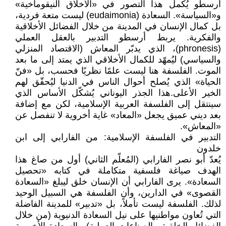
أرسطو يُكمل هذا التصور في «الأخلاق النيقوماخية»
و«السياسة». السعادة (eudaimonia) ليست متعة فردية،
بل كمال الإنسان في المدينة من خلال الفضائل الأخلاقية
والفكرية. يربط أرسطو التدبير بالعقل العملي
(phronesis)، الذي يدبّر المعاش (الاقتصاد المنزلي
والسياسي) ليُمهّد للكمال الأخلاقي الذي يمتد إلى ما بعد
الموت. الفلسفة هنا ليست علمًا نظريًا فحسب، بل «فنّ
الحياة» الذي يُصلح أحوال الناس في الدنيا ليُحقّق لهم
الخير الأعلى.هذا الجذر اليوناني يُشكّل الأساس الذي
سينتقل إلى الفلسفة العربية الإسلامية، لكن مع إضافة
بعد ديني عميق يجعل «المعاد» غاية أخروية لا تنفصل عن
«المعاش».
التدبير في الفلسفة الإسلامية: من الفارابي إلى ابن
خلدون
يُعدّ أبو نصر الفارابي (المُعلّم الثاني) أول من صاغ هذا
الهدف صياغة فلسفية متكاملة في كتابه «تحصيل
السعادة». يرى الفارابي أن الإنسان خلق ليبلغ «السعادة
القصوى» في الدارين، وأن الفلسفة هي السبيل الوحيد
لذلك. الفلسفة ليست تأملاً، بل «تدبير» للمدينة الفاضلة
التي تُعاون مواطنيها على نيل السعادة الدنيوية (من خلال