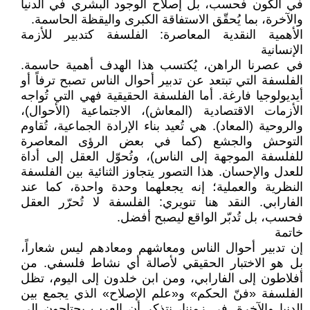
في الكون فحسب، بل إصلاح الوجود البشري في الدنيا
والآخرة، بما يُحقّق الاستفاقة الكبرى واليقظة الحاسمة.
الأهمية النقدية المعاصرة: الفلسفة كتدبير للأزمة
الإنسانية
في عصرنا الراهن، يُكتسب هذا الهدف أهمية حاسمة.
الفلسفة التي تبتعد عن تدبير أحوال الناس تصبح ترفاً أو
أيديولوجيا فارغة. أما الفلسفة الحقيقية فهي التي تُواجه
الأزمات الاقتصادية (المعاش)، الاجتماعية (الأحوال)،
والروحية (المعاد). هي تُعيد بناء الإرادة الجماعية، تُقاوم
التوحش والجشع (كما في بعض الرؤى المعاصرة
للفلسفة الموجهة إلى الناس)، وتُحوّل العقل إلى أداة
للعدل والإحسان. هذا التصور يتجاوز الثنائية بين الفلسفة
النظرية والعملية؛ إنه يجعلهما وحدة واحدة، كما عند
الفارابي. النقد هنا تنويري: الفلسفة لا تُحرّر العقل
فحسب، بل تُدبّر الواقع ليصبح أفضل.
خاتمة
إن تدبير أحوال الناس ومعاشهم ومعادهم ليس شعاراً،
بل هو الاختبار الحقيقي لأصالة أي نشاط فلسفي. من
أفلاطون إلى الفارابي، ومن ابن خلدون إلى اليوم، تظل
الفلسفة «فنّ الحكم» و«علم الإصلاح» الذي يجمع بين
الدنيا والآخرة. في زمننا، نتذكر أن العرب يحتاجون إلى