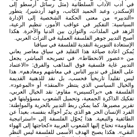
في أدب الآداب السلطانية (مثل رسائل أرسطو إلى
الإسكندر، وعبد الحميد الكاتب، وعهد أردشير)، يتطور
«التدبير» من معنى الحكمة الشخصية إلى الإدارة
السياسية: التفكير في عواقب الأمور، تنظيم الرعية،
الزهد في الملذات، والتوازن بين الدنيا والآخرة. هكذا
أصبح التدبير جوهر الفلسفة العملية في التراث العربي.
الإستعادة التنويرية النقدية للفلسفة في سياقنا
يُمكن اعادة صياغة هذا التقليد في سياق معاصر يعاني
من «عصور الانحطاط». في تصريحه المباشر، يجعل
التدبير غاية فلسفية فوق المذاهب والفرق: «الاعتماد
على العقل في تدبير الناس في معاشهم ومعادهم». هذا
ليس تقليداً تاريخياً فحسب، بل نقد للذهنية القديمة
والخيال السياسي الذي ينتظر «المنقذ» أو «الموعود».
الفلسفة هي «براكسيس» مقاوم: نقد الخيال العربي،
تفكيك الذاكرة الجمعية، وتحميل الشعوب مسؤوليتها في
تقرير مصيرها. كما يمكن ربط التدبير بالحرية والمواطنة:
الفرد الإنسان الحر هو الذي يدبّر أحواله بنفسه، بعيداً عن
الطائفية والتبعية. هذا يُحوّل الفلسفة إلى «استراتيجية
مقاومة» تحتاج إليها الشعوب العربية «كحاجتها إلى الهواء
النقي». هكذا يصبح الهدف الأسمى للفلسفة ليس النظر