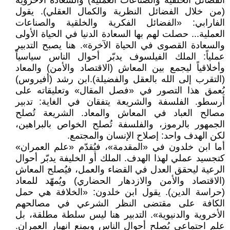
الفضائل الخلقية والصناعات العملية) والسعادة الأخروية
(من خلال الفضائل النظرية والكمال العقلي). يقول
الفارابي: «الفضائل الفكرية والخلقية والصناعات
العملية... حصلت لهم بها السعادة الدنيا في الحياة الأولى
والسعادة القصوى في الحياة الآخرة». هنا يصبح التدبير
عملياً: الملك الفيلسوف يدبّر أحوال الناس سياسياً
وأخلاقياً ليجمع بين المعاش (الاقتصاد والأمن) والمعاد
(التقرب إلى الله بالعقل والفضيلة).ابن رشد (أفيروس)
يُعمق هذا التصور في «فصل المقال» وتعليقاته على
أرسطو. الفلسفة والشريعة يتفقان في الغاية: تدبير
مصالح العباد في المعاش والمعاد. الشريعة تُصلح
الجمهور بالرموز، والفلسفة تُصلح الخواص بالبراهين،
لكن الهدف واحد: إصلاح الإنسان والمجتمع.
أما ابن خلدون في «المقدمة»، فيُقدّم «علم العمران»
كتجسيد عملي لهذا الهدف. الملك أو الخليفة يدبّر أحوال
الرعية ليحقق العدل في القضاء والعمل، فيُصلح المعاش
(الاقتصاد والأمن والازدهار الحضاري) ويُمهّد للمعاد
(حراسة الدين). يقول ابن خلدون: «الخلافة هي حمل
الكافة على مقتضى النظر الشرعي في مصالحهم
الأخروية والدنيوية». التدبير هنا ليس سلطة مطلقة، بل
علم اجتماعي يُصلح أحوال الناس ويمنع انهيار العمران.