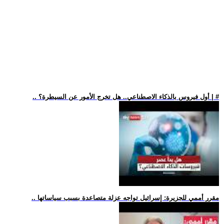
.. أول فيروس بالذكاء الاصطناعي.. هل تخرج الأمور عن السيطرة؟ | #
.. مقرر أممي للجزيرة: إسرائيل تواجه عزلة متصاعدة بسبب سياساتها