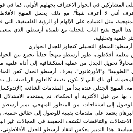
ى المشاركين في الحوار الاعتراف بجهلهم الأولي، كما في 
عرف أنني لا أعرف شيئاً". مع ذلك، يحمل المنهج الأفلا
منهجية، مثل اعتماده على الإلهام أو الرؤية الفلسفية، التي قد
ذا النهج يفتح الباب للجدلية مع تلميذه أرسطو، الذي سعى
ر علمية وتحليلية.
أرسطو: المنطق التحليلي كتجاوز للجدل الحواري
لمه أفلاطون، طور أرسطو منهجاً جدلياً يجمع بين الحوار 
حاولاً تحويل الجدل من عملية استكشافية إلى أداة علمية 
ل "الطوبيقا" و"الأورغانون"، يعرف أرسطو الجدل كفن المن
محتملة، أي تلك التي لا تكون يقينية كالعلوم الرياضية، بل تتع
مة. المنهج الجدلي عنده يبدأ من المقدمات الشائعة (الإندوكسا)
 بها من قبل الأكثرية أو الحكماء، ثم يستخدم الاستدلال ا
لوصول إلى استنتاجات. من المنظور المنهجي، يميز أرسطو ب
البرهان يعتمد على مقدمات يقينية للوصول إلى حقائق علمية، بي
الاحتمالات والتناقضات لكشف الحقيقة في المجالات غير اليق
لسياسة. هذا التمييز يعكس انتقاد أرسطو للجدل الأفلاطوني، 