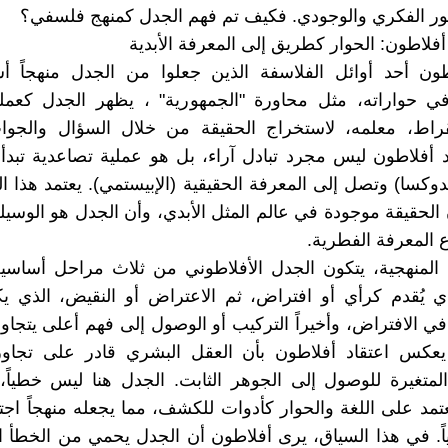
ور الفكري والوجودي. فكيف تم فهم الجدل كمنهج فلسفي؟
أفلاطون: الحوار كطريق إلى المعرفة الأبدية
اطون أحد أوائل الفلاسفة الذين جعلوا من الجدل منهجاً أ
في حواراته، مثل محاورة "الجمهورية" ، يظهر الجدل كعملي
راط، معلمه، لاستخراج الحقيقة من خلال السؤال والجواب
 أفلاطون ليس مجرد تبادل آراء، بل هو عملية تصاعدية تبدأ 
لدوكسا) وتصل إلى المعرفة الحقيقية (الإبيستمي). يعتمد هذا ا
الحقيقة موجودة في عالم المثل الأبدي، وأن الجدل هو الوسيلة
 المعرفة الفطرية.
 المنهجية، يتكون الجدل الأفلاطوني من ثلاث مراحل أساسي
لذي يُقدم كرأي أو افتراض، ثم الاعتراض أو النقيض، الذي
في الافتراض، وأخيراً التركيب أو الوصول إلى فهم أعلى يتجاوز
 يعكس اعتقاد أفلاطون بأن العقل البشري قادر على تجاو
لمتغيرة للوصول إلى الجوهر الثابت. الجدل هنا ليس خطياً، ب
يعتمد على اللغة والحوار كأدوات للكشف، مما يجعله منهجاً اجتم
اً. في هذا السياق، يرى أفلاطون أن الجدل يحمي من الخطأ ا