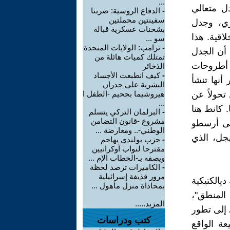
...
دل متعالي
-
الدفاع الروسية: ضربنا
سفينتين محملتين
ري، وجدل
بشحنات عسكرية قبالة
اقية. هذا
سو ...
-
ترامب: الولايات المتحدة
 أن الجدل
تمتلك كميات هائلة من
 أطروحات
الذخائر
-
كيف انطبعت الأجساد
أنها تنشأ
البشرية على جدران
تحولاً عن
هيروشيما بجحيم -الطفل ا
...
. كانط هنا
-
البرلمان التركي يتسلم
مشروع -قانون التضامن
إلى أرسطو
الوطني-.. ومعارضة ...
يجل، الذي
-
حزب بولندي يهاجم
مقترحا لنواب أوكرانيين
ويصفه بـ-الخطاب الإم ...
-
الكاميرات ترصد لحظة
مرور قذيفة إسرائيلية
يالكتيكية
بمحاذاة منزل مأهول ...
 المنطق"،
المزيد.....
 إلى تطور
كتب ودراسات
ة الواقع