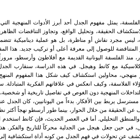
لفلسفة، يمثل مفهوم الجدل أحد أبرز الأدوات المنهجية التي
استكشاف الحقيقة، وتحليل الواقع، وتجاوز التناقضات الظاهري
 ليس مجرد نقاش أو مناظرة، بل هو عملية ديناميكية تتضمن
ر المتناقضة للوصول إلى معرفة أعلى أو تركيب جديد. هذا الم
، منذ الفلسفة اليونانية القديمة مع أفلاطون وأرسطو، مروراً
الكلاسيكية مع كانط وهيجل. في هذه الدراسة، سنقارب الجدل
منهجي، محاولين استكشاف كيف شكل هذا المفهوم المنهج
اء الفلاسفة، وكيف انعكس في علاقاتهم الفكرية المتبادلة. 
والتداخلات المنهجية دون الغوص في تفاصيل تاريخية أو شخصية
سترسل يربط بين الأفكار. بدءاً من اليونانيين، كان الجدل عن
 عن الحقيقة من خلال الحوار، بينما طور أرسطو نهجاً أكثر نظ
والمنطق التحليلي. أما في العصر الحديث، فإن كانط استخدم ا
، في حين جعل هيجل من الجدلية محركاً للتاريخ والفكر. هذه
كشف عن تحولات في فهم الجدل من كونه أداة استكشافية إلى