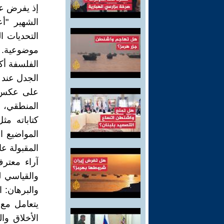
إذ يفرض عل
الشهير "أ
التحديات ال
موضوعية. ه
الفلسفة أكث
الجدل عند 
على عكس مع
المنطقي، م
كتاباته مث
المواضيع ال
المقبولة عا
آراء معترف
والقياسي ل
والبرهان: 
يتعامل مع 
الأخلاق وا