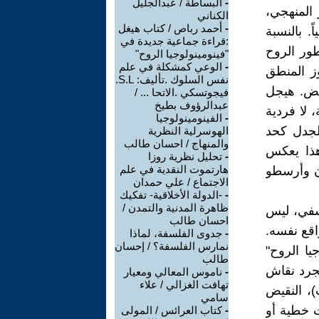
-
البساطة / عبدالجليل
 المنهجي،
الكناني
-
أحمد رباص / كتاب هيغل
ً. بالنسبة
:قراءة جماعية جديدة في
طور الروح
"فينومينولوجيا الروح"
-
الوعي كمشكلة في علم
وز المنطق
نفس السلوك .تأليف: S.L.
اقض. هيجل
فيجوتسكي .الاتحا ... /
عبدالرؤوف بطيخ
 لا فردية
-
الفينومينولوجيا
لجدل كحد
الهوسرلية النظرية
والمنهاج / احسان طالب
هذا يعكس
-
تحليل نظرية روزا
هارتموت النقدية في علم
ون وأرسطو
الاجتماع / علي حمدان
-
-الدولة الأخلاقية- تفكيك
ظاهرة المدنية والتمدن /
لسفي، ليس
احسان طالب
اقع نفسه.
-
جدوى الفلسفة، لماذا
نمارس الفلسفة؟ / إحسان
يا الروح"
طالب
مجرد نقاش
-
ناموس المعالي ومعيار
تهافت الغزالي / علاء
ت)، النقيض
سامي
ت خطية أو
-
كتاب العرائس / المولى