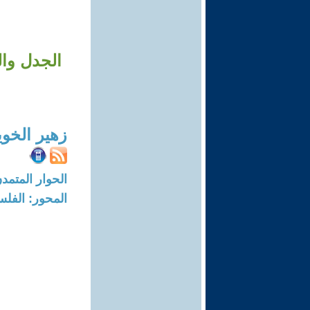
الجدل وال
زهير الخو
الحوار المتمدن-العدد: 8642 - 26
المحور: الفلس