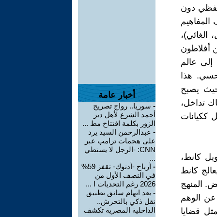
للفظي دون
 المفاهيم
 الغائي)،
ن أفلاطون
إلى عالم
لحسي. هذا
حيث يصبح
أخبار عامة
اك تداخل،
-
سوريا.. رواج تصريح
أحمد الشرع لأهل دير
 ككيانات
الزور بكلمة افتتاح مط ...
-
عبدالرحمن السيد يرد
على هجمات ترامب عبر
CNN: -الرجل لا يستطي
نويل كانط،
...
-
أرباح -أدنوك- تقفز 59%
عالج كانط
في النصف الأول من
ض. المنهج
2026 رغم التحديات ا ...
-
بعد اتهام سائق تطبيق
ف عن الوهم
نقل ذكي بالتحرش..
الداخلية المصرية تكشف
مثل قضايا