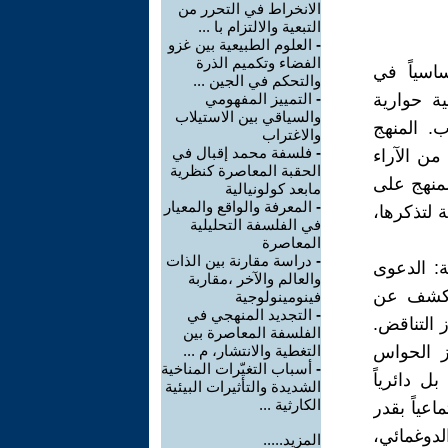
الانخراط في التحرر من
التبعية والالتزام با ...
-
العلوم الطبيعية بين غزو
الفضاء وتكميم الذرة
ساسياً في
والتحكم في الجين ...
ة حوارية
-
التمييز المفهومي
والسياقي بين الاستيلاب
. المنهج
والاغتراب
-
فلسفة محمد إقبال في
من الآراء
الحقبة المعاصرة كنظرية
لمنهج على
مابعد كولونيالية
-
المعرفة والواقع والمعيار
 لتذكرها،
في الفلسفة التحليلية
المعاصرة
-
دراسة مقارنة بين الذات
ة: الدعوى
والعالم والآخر ،مقاربة
 يكشف عن
فينومينولوجية
-
التجديد المنهجي في
 التناقض.
الفلسفة المعاصرة بين
ز الحواس
التغطية والانتشار، م ...
-
أسباب التغيّرات المناخية
ل دائرياً
الشديدة والتأثيرات البيئية
الكارثية ...
اعياً بقدر
لدوغمائي،
المزيد.....