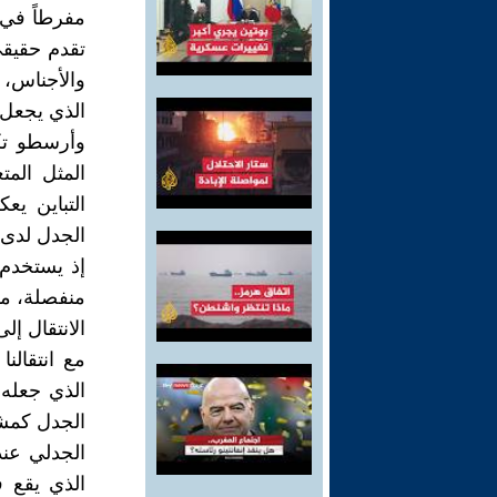
مفرطاً في 
تقدم حقيقي.
والأجناس، 
الذي يجعل 
وأرسطو تك
المثل المتع
التباين ي
الجدل لدى 
إذ يستخدم 
منفصلة، مف
الانتقال إل
مع انتقالنا
الذي جعله 
الجدل كمشك
الجدلي عنده
الذي يقع ف