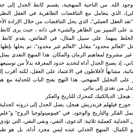
وجود الله. من الناحية المنهجية، يقسم كانط الجدل إلى ج
الي)، الذي يتعامل مع التناقضات الظاهرية في العقل النظ
قد العقل العملي"، الذي يحل التناقضات من خلال الإرادة الأخل
مد على التمييز بين الظاهر والشيء في ذاته ، حيث يرى كانط
لخلط بينهما. على سبيل المثال، في النقائض، يقدم كانط
 "العالم محدود" مقابل "العالم غير محدود"، ثم يحلها بإظهار 
ير مشروع لمفاهيم الزمان والمكان. هذا المنهج النقدي يمثل 
اني، إذ يصبح الجدل أداة لتحديد حدود المعرفة بدلاً من توسيعها
مائية، مشابهاً لأفلاطون في الاعتماد على العقل، لكنه أقرب 
 على التحليل المنهجي. هذا النهج يفتح الباب للجدلية مع ه
ل من نقدي إلى بنائي.
 هيجل: الديالكتيك كمحرك للتاريخ والفكر
ورج فيلهلم فريدريش هيجل، يصل الجدل إلى ذروته كجدلية د
ل الفكر والتاريخ والوجود. في "فينومينولوجيا الروح" و"علم
لجدلية كعملية ثلاثية: الدعوى، النفي، ونفي النفي، التي تؤدي
 الكمال. المنهج الجدلي عنده ليس مجرد أداة، بل هو طبيع