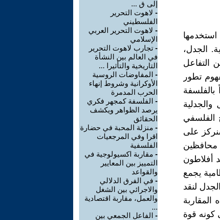
إلى ق ...
-
لاهوت التحرير
الفلسطيني
-
لاهوت التحرير العربي
 استخدمها
الإسلامي
-
تجارب لاهوت التحرير
ة. الجدل،
في العالم بين النشأة
 التفاعل
التاريخية والتأثيرا ...
-
المفاوضات الروسية
فهوم تطور
الأوكرانية وشروط إنهاء
 بالفلسفة
الحرب المدمرة
-
الفلسفة كمجهر فكري
 والجدلية
يرصد الظواهر ويكشف
 الفلسفي
الحقائق
-
منزلة المحبة في حضارة
سنركز على
اقرا وفي المرجعيات
، محافظين
الفلسفية
-
مقاربة اكسيولوجية في
د أفلاطون
التمييز بين المعايير
والقواعد
امية يجمع
-
في الفرق الدلالي
لجدل لنقد
والاجرائي بين الشغل
والعمل، مقاربة اقتصادية
 المقاربة
...
 كونه قوة
-
الفاعل الجمعي بين