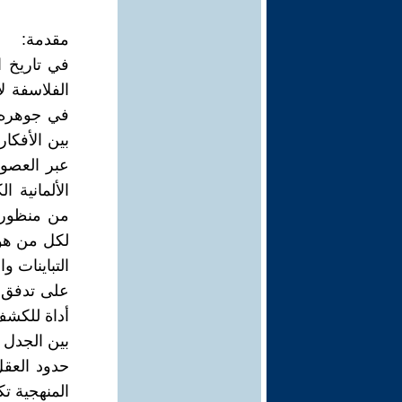
مقدمة:
في تاريخ ا
الفلاسفة ل
في جوهره،
بين الأفكا
عبر العصور
الألمانية 
من منظور 
لكل من هؤل
التباينات 
على تدفق م
أداة للكشف
بين الجدل 
حدود العقل
المنهجية ت