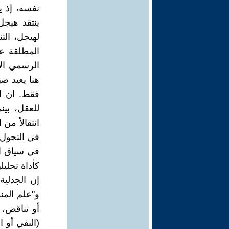
نفسه، إذ ي
ينتقد هيجل 
لهيجل، الت
المطلقة عب
الرسمي الأ
هنا يعيد صي
فقط. ان ا
للعقل، بي
انتقالاً من
في التحول 
في سياق ال
كأداة تحلي
إن الجدلية
و"علم المن
أو تناقض، ل
(النفي أو ا