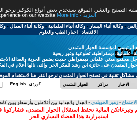
ة التصفح والنشر، الموقع يستخدم بعض أنواع الكوكيز نرجو النق
More info - المزيد
experience on our website
الفن
-
وكالة أنباء اليسار
-
وكالة أنباء العلمانية
-
وكالة أنباء العمال
-
وكا
الاقتصاد
-
اخبار الطب والعلوم
 الرئيسي لمؤسسة الحوار المتمدن
، علمانية، ديمقراطية، تطوعية وغير ربحية
ل مجتمع مدني علماني ديمقراطي حديث يضمن الحرية والعدالة الاجتم
حوار المتمدن على جائزة ابن رشد للفكر الحر والتى نالها أعلام في الفك
م مشاكل تقنية في تصفح الحوار المتمدن نرجو النقر هنا لاستخدام الموقع
كوردي
English
الاخبار
مراكز
الحوار المتمدن
لاجتماع
-
زهير الخويلدي
- الجدل والجدلية بين أفلاطون وأرسطو وبين كان
 وتبرعاتكن المالية تحفظ استقلال الحوار المتمدن، فشاركونا 
استمرارية هذا الفضاء اليساري الحر