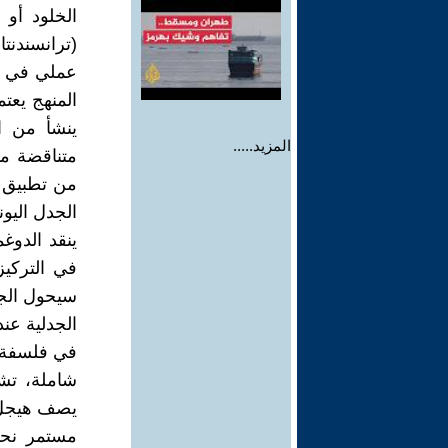
الخلود أو 
(ترانسندنت
عملي في "ن
المنهج يعت
ينشأ من ا
المزيد.....
متناقضة مثل
من تطبيق غ
الجدل اليون
ينقد الدوغ
في التركيز
سيحول الجد
الجدلية عند
في فلسفة ج
شاملة، تشم
يصف هيجل ا
مستمر نحو