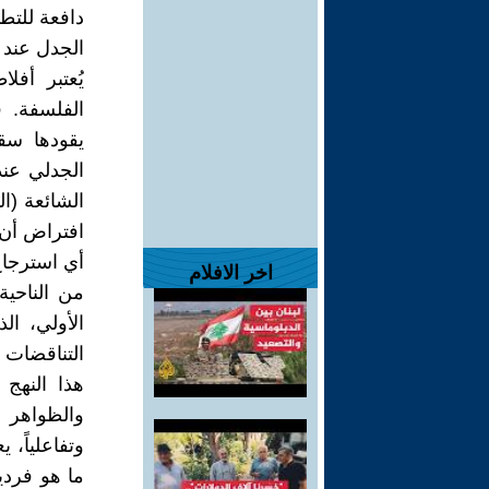
دافعة للتط
الجدل عند 
يُعتبر أفل
الفلسفة. 
يقودها سق
الجدلي عند
الشائعة (ا
افتراض أن 
أي استرجاع
اخر الافلام
من الناحية
الأولي، ا
التناقضات 
هذا النهج
والظواهر ا
وتفاعلياً، 
ما هو فردي