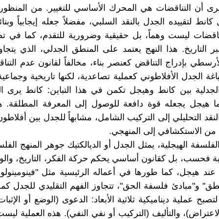
رى أن التناقضات هي المحرك الأساسي للتغيير. من المنظور
كانط لتقييده الجدل بالنقد السلبي، مفضلاً جعله إيجابياً وبنائيا
ناقضات ليست وهماً، بل حقيقية وضرورية للتقدم، كما في ت
ر التاريخ. هذا النهج يعتمد على المنطق الجدلي، الذي يتجا
رسطي بإدراج التناقض كعنصر بناء، مخالفاً لقانون عدم التن
اغة الجدل الأفلاطوني كعملية تصاعدية، لكنها تاريخية وجماعية،
لجدلية بين كانط وهيجل تكمن في هذا التباين: كانط يرى ا
نما هيجل يجعله قوة دافعة للوصول إلى المعرفة المطلقة. 
 النقد التحليلي إلى التركيب الشامل، مشابهاً للجدل بين أفلاط
من الاستكشافي إلى المنهجي.
فلسفة الهيجلية، يمثل الجدل أو الديالكتيك جوهر المنهج الف
لية فحسب، بل كقانون أساسي يحكم حركة الفكر، التاريخ، والو
 عند هيجل، كما طورها في أعماله الرئيسية مثل "فينومينولوج
طق" و"مبادئ فلسفة الحق"، تتجاوز الفهم التقليدي للجدل ك
تصبح عملية ديناميكية ثلاثية الأبعاد: الدعوى (الوضع أو الإثبا
لاعتراض)، والتأليف (التركيب أو نفي النفي). هذه العملية ليس