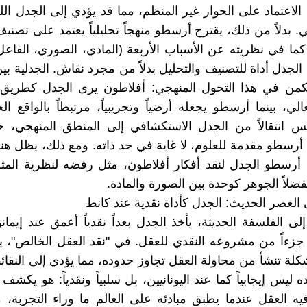
الاعتماد على الحوار غير المنظم، مما قد يؤدي إلى الجدل ا
 بدلاً من ذلك، يقترح أرسطو منهجاً تحليلياً يعتمد على تصنيف
كما في نظريته عن الأسباب الأربعة (المادي، الصوري، الفاعل،
الجدل أداة للتصنيف والتحليل بدلاً من مجرد نقاش. الجدلية بي
من في هذا التحول المنهجي: أفلاطون يرى الجدل كطريق 
الي، بينما أرسطو يجعله أرضياً وتجريبياً، مرتبطاً بالواقع ا
عكس انتقالاً من الجدل الاستكشافي إلى المنطق المنهجي، 
أرسطو مقدمة للعلوم، لا غاية في حد ذاته. ومع ذلك، يظل هن
أرسطو الجدل لنقد أفكار أفلاطون، مثل رفضه لنظرية المثل
ضلاً الجوهر كوحدة بين الصورة والمادة.
ى العصر الحديث: الجدل كأداة نقدية عند كانط
 إلى الفلسفة الحديثة، يأخذ الجدل بعداً نقدياً أعمق عند إيما
جزءاً من مشروعه النقدي للعقل. في "نقد العقل الخالص"، ي
لة تنشأ من محاولة العقل تجاوز حدوده، مما يؤدي إلى النقائ
 ليس إيجابياً كما عند اليونانيين، بل سلبياً ونقدياً: هو يكش
يه العقل عندما يطبق مبادئه على العالم ما وراء التجربة، 