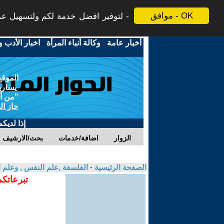
موافق - OK
لتوفير افضل خدمة لكم ولتسهيل عملي
أخبار عامة
-
وكالة أنباء المرأة
-
اخبار الأدب و
الموقع
يسارية
"من أج
حاز ال
إذا لديك
الزوار
اضافة/خدمات
بحث/الارشيف
الصفحة الرئيسية
-
الفلسفة ,علم النفس , وعلم ا
تبرعاتكم