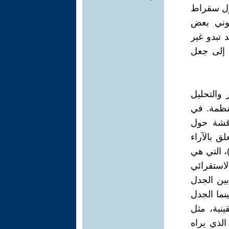
قول سقراط
طوني بعض
 تبدو غير
 إلى جعل
والتحليل
منظمة. في
اقشة حول
لق بالآراء
، التي هي
لاستقرائي
ين الجدل
نما الجدل
ينية، مثل
الذي يراه