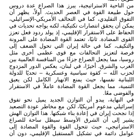
من الناحية الاستراتيجية، يبرز هذا الصراع عدة دروس
حول طبيعة القوة في العصر الحديث. أولاً، يظهر أن
التفوق التقليدي، كما في التحالف الأمريكي-الإسرائيلي،
يمكن أن يحقق انتصارات تكتيكية، لكنه يواجه تحديات في
الحفاظ على الاستقرار الإقليمي، إذ يولد ردود فعل تعزز
القوى المضادة. ثانيًا، تعتمد القوة المضادة على المرونة
والتكيف، كما في حالة إيران التي تحول الضعف إلى
فرصة لتعزيز التحالفات مع قوى عظمى أخرى مثل
روسيا، مما يجعل الصراع جزءًا من المنافسة العالمية بين
الغرب والشرق. أخيرًا، في لبنان، يعكس الدور المزدوج
لحزب الله – كقوة سياسية وعسكرية – تحديًا للدولة
اللبنانية نفسها، حيث يمنع الانهيار الكامل لكن يعيق
التنمية، مما يجعل القوة المضادة عاملاً في الاستقرار
والفوضى معًا.
في النهاية، يبدو أن التوازن الجديد يميل نحو تفوق
إسرائيلي مدعوم أمريكيًا، لكن مع مخاطر عودة التصعيد
إذا نجحت إيران في إعادة بناء شبكتها. هذا التوازن الهش
يشير إلى أن الشرق الأوسط سيظل ساحة للصراع
الاستراتيجي، حيث تتحول القوة والقوة المضادة إلى
عوامل دائمة في تشكيل المستقبل الإقليمي، دون أن