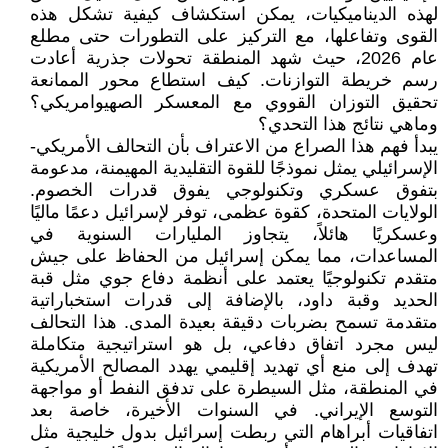
لهذه الديناميكيات، يمكن استكشاف كيفية تشكل هذه
القوى وتفاعلها، مع التركيز على التطورات حتى مطلع
عام 2026، حيث شهد المنطقة تحولات جذرية أعادت
رسم خريطة التوازنات. كيف استطاع محور الممانعة
تحقيق التوزان القووي مع المعسكر الصهيوامريكي؟
وماهي نتائج هذا التحدي؟
يبدأ فهم هذا الصراع من الاعتراف بأن التحالف الأمريكي-
الإسرائيلي يمثل نموذجًا للقوة التقليدية المهيمنة، مدعومة
بتفوق عسكري وتكنولوجي يفوق قدرات الخصوم.
الولايات المتحدة، كقوة عظمى، توفر لإسرائيل دعمًا ماليًا
وعسكريًا هائلاً، يتجاوز المليارات السنوية في
المساعدات، مما يمكن إسرائيل من الحفاظ على جيش
متقدم تكنولوجيًا يعتمد على أنظمة دفاع جوي مثل قبة
الحديد وقبة داود، بالإضافة إلى قدرات استخباراتية
متقدمة تسمح بضربات دقيقة بعيدة المدى. هذا التحالف
ليس مجرد اتفاق دفاعي، بل هو استراتيجية متكاملة
تهدف إلى منع أي تهديد إقليمي يهدد المصالح الأمريكية
في المنطقة، مثل السيطرة على تدفق النفط أو مواجهة
التوسع الإيراني. في السنوات الأخيرة، خاصة بعد
اتفاقيات أبراهام التي ربطت إسرائيل بدول خليجية مثل