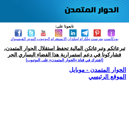
تابعونا على:
بودكاست
بنترست
تيلكرام
لينكدإن
الانستغرام
اليوتيوب
التويتر
الفيسبوك
تبرعاتكم وتبرعاتكن المالية تحفظ استقلال الحوار المتمدن،
فشاركونا في دعم استمرارية هذا الفضاء اليساري الحر
[اشترك في قناة ‫«الحوار المتمدن» على اليوتيوب]
الحوار المتمدن - موبايل
الموقع الرئيسي