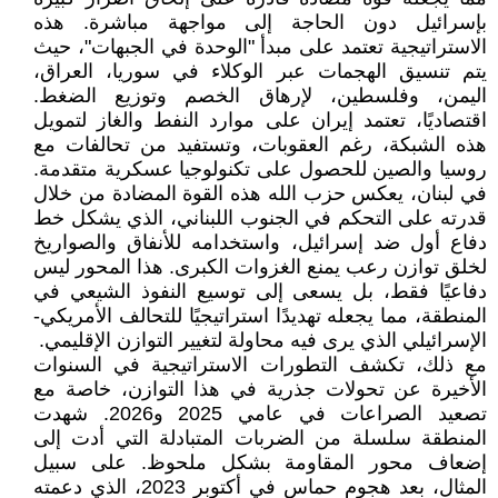
بإسرائيل دون الحاجة إلى مواجهة مباشرة. هذه
الاستراتيجية تعتمد على مبدأ "الوحدة في الجبهات"، حيث
يتم تنسيق الهجمات عبر الوكلاء في سوريا، العراق،
اليمن، وفلسطين، لإرهاق الخصم وتوزيع الضغط.
اقتصاديًا، تعتمد إيران على موارد النفط والغاز لتمويل
هذه الشبكة، رغم العقوبات، وتستفيد من تحالفات مع
روسيا والصين للحصول على تكنولوجيا عسكرية متقدمة.
في لبنان، يعكس حزب الله هذه القوة المضادة من خلال
قدرته على التحكم في الجنوب اللبناني، الذي يشكل خط
دفاع أول ضد إسرائيل، واستخدامه للأنفاق والصواريخ
لخلق توازن رعب يمنع الغزوات الكبرى. هذا المحور ليس
دفاعيًا فقط، بل يسعى إلى توسيع النفوذ الشيعي في
المنطقة، مما يجعله تهديدًا استراتيجيًا للتحالف الأمريكي-
الإسرائيلي الذي يرى فيه محاولة لتغيير التوازن الإقليمي.
مع ذلك، تكشف التطورات الاستراتيجية في السنوات
الأخيرة عن تحولات جذرية في هذا التوازن، خاصة مع
تصعيد الصراعات في عامي 2025 و2026. شهدت
المنطقة سلسلة من الضربات المتبادلة التي أدت إلى
إضعاف محور المقاومة بشكل ملحوظ. على سبيل
المثال، بعد هجوم حماس في أكتوبر 2023، الذي دعمته