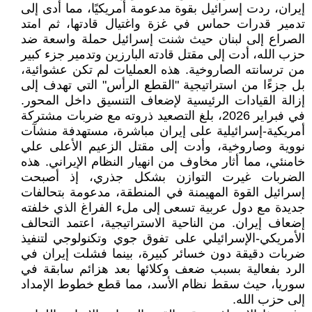
إيران، ردت إسرائيل بقوة مدعومة أمريكيًا، مما أدى إلى
تدمير قدرات حماس في غزة واغتيال قادتها، ثم امتد
الصراع إلى لبنان حيث شنت إسرائيل حملة واسعة ضد
حزب الله، أدت إلى مقتل قادته البارزين وتدمير جزء كبير
من ترسانته الصاروخية. هذه العمليات لم تكن عشوائية،
بل جزءًا من استراتيجية "القطع الرأس" التي تهدف إلى
إزالة القيادات الرئيسية لإضعاف التنسيق داخل المحور.
في فبراير 2026، بلغ التصعيد ذروته مع ضربات مشتركة
أمريكية-إسرائيلية على إيران مباشرة، مستهدفة منشآت
نووية وصاروخية، وأدت إلى مقتل الزعيم الأعلى علي
خامنئي، مما أثار مخاوف من انهيار النظام الإيراني. هذه
الضربات غيرت التوازن بشكل جذري، إذ أصبحت
إسرائيل القوة المهيمنة في المنطقة، مدعومة بتحالفات
جديدة مع دول عربية تسعى إلى ملء الفراغ الذي خلفته
إضعاف إيران. من الناحية الاستراتيجية، اعتمد التحالف
الأمريكي-الإسرائيلي على تفوق جوي وتكنولوجي لتنفيذ
ضربات دقيقة دون خسائر كبيرة، بينما فشلت إيران في
الرد بفعالية بسبب ضعف وكلائها بعد هزائم سابقة في
سوريا، حيث سقط نظام الأسد، مما قطع خطوط الإمداد
إلى حزب الله.