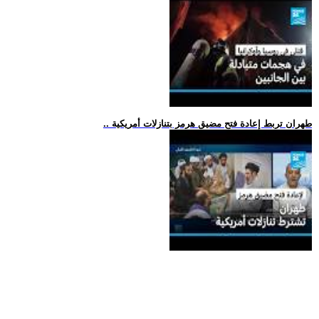
.. طهران تربط إعادة فتح مضيق هرمز بتنازلات أمريكية