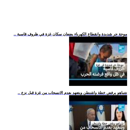
.. موجة حر شديدة وانقطاع الكهرباء يضعان سكان غزة في ظروف قاسية
.. نتنياهو يرفض خطة واشنطن ويتعهد بعدم الانسحاب من غزة قبل نزع