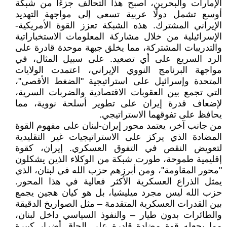
الإمارات والبحرين، أصبح هذا التحالف جزءًا من شبكة
أوسع تشمل دولًا عربية تسعى إلى مواجهة التهديد
الإيراني المشترك. هذه الشبكة تعزز القوة الأمريكية-
الإسرائيلية من خلال مشاركة المعلومات الاستخباراتية
والتدريبات المشتركة، مما يخلق جبهة موحدة قادرة على
الرد السريع على أي تصعيد. على سبيل المثال، في
مواجهة البرنامج النووي الإيراني، اعتمدت الولايات
المتحدة وإسرائيل على استراتيجية "الضغط الأقصى"،
التي تجمع بين العقوبات الاقتصادية والضربات السرية،
لإضعاف قدرة إيران على تطوير أسلحة نووية، مما
يحافظ على تفوقهما الاستراتيجي.
من جانب آخر، يعتمد محور إيران-لبنان على مفهوم القوة
المضادة الذي يركز على الاستراتيجيات غير التقليدية
لتعويض النقص في التفوق العسكري. إيران، كقوة
إقليمية طموحة، طورت شبكة من الوكلاء الذين يشكلون
"محور المقاومة"، ومن أبرزهم حزب الله في لبنان، الذي
يمثل الذراع العسكرية الأكثر فعالية في هذا المحور.
حزب الله ليس مجرد ميليشيا، بل هو كيان هجين يجمع
بين القدرات العسكرية المتقدمة – مثل الصواريخ الدقيقة
والطائرات بدون طيار – والنفوذ السياسي داخل لبنان،
مما يجعله قوة مضادة قادرة على إلحاق أضرار كبيرة