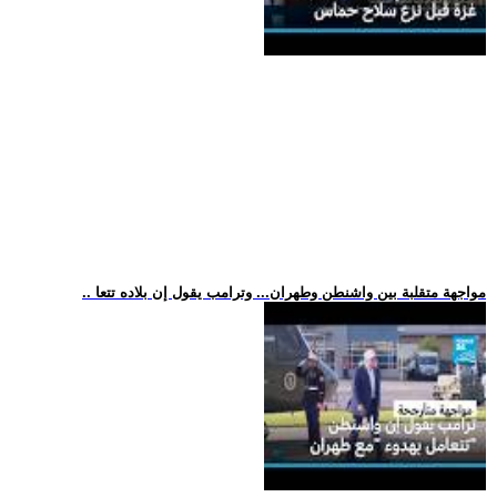
.. مواجهة متقلبة بين واشنطن وطهران... وترامب يقول إن بلاده تتعا