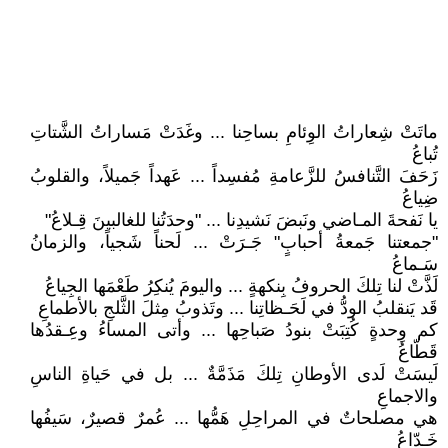
ماتَتْ شِعاراتُ الوِئامِ بساحِنا ... وغَدَتْ مَساراتُ الشَّتاتِ
تُباعُ
زَحَفَ التَّنافسُ للزَّعامةِ مُفسِداً ... عَهداً جَميلاً، والقلوبُ
ضِياعُ
يا نَفحةَ المـاضي ونَبضَ نَشيدِنا ... "وحدَتُنا للغالبينَ قِـلاعُ"
"جمعتنا جَمعةُ أحبابٍ" جَـرَتْ ... لَحناً شَجياً، والزمانُ
سَـماعُ
لَذَّتْ لنا تِلكَ الحروفُ بِنكهةٍ ... واليومَ يُنكِرُ طَعْمَها الجِياعُ
قَد يَنقلبُ الودُّ في لَحَـظاتِنا ... وتَذوبُ مِثلَ الثَّلجِ بالأطماعِ
كم وِحدةٍ كُتِبَتْ بنودُ صَباحِها ... وأتى المساءُ وعِـقدُها
قَطّاعُ
لَيسَتْ لَدى الأوطانِ تِلكَ مَذَمَّةٌ ... بل في حَياةِ الناسِ
والاجماعِ
هي مصلحاتٌ في المراحِلِ هَمُّها ... عُمرٌ قصيرٌ، سَيفُها
خَـدّاعُ