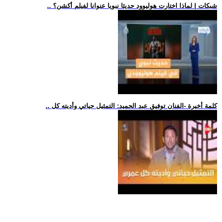
.. شبكات | لماذا اختارت هوليوود حديثا نبويا عنوانا لفيلم أكشن؟
.. كلمة أخيرة -الفنان توفيق عبد الحميد: التمثيل حياتي وأديته كل