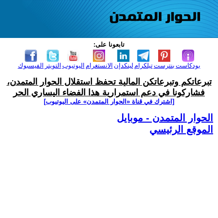
تابعونا على:
بودكاست
بنترست
تيلكرام
لينكدإن
الانستغرام
اليوتيوب
التويتر
الفيسبوك
تبرعاتكم وتبرعاتكن المالية تحفظ استقلال الحوار المتمدن،
فشاركونا في دعم استمرارية هذا الفضاء اليساري الحر
[اشترك في قناة ‫«الحوار المتمدن» على اليوتيوب]
الحوار المتمدن - موبايل
الموقع الرئيسي