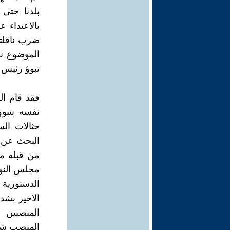
بلدنا حتى 
بالاعتداء 
ضرب ناقلتي
الموضوع نر
تبوؤ رئيس 
فقد قام ال
نفسه بتبوؤ
حثالات ال
البحث عن 
من قبله مع
مجلس النواب
الدستورية 
الاخير بش
المنصبين 
المنصب شاغ