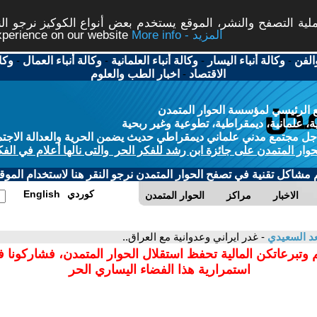
ة التصفح والنشر، الموقع يستخدم بعض أنواع الكوكيز نرجو النق
More info - المزيد
experience on our website
الفن
-
وكالة أنباء اليسار
-
وكالة أنباء العلمانية
-
وكالة أنباء العمال
-
وكا
الاقتصاد
-
اخبار الطب والعلوم
 الرئيسي لمؤسسة الحوار المتمدن
، علمانية، ديمقراطية، تطوعية وغير ربحية
ل مجتمع مدني علماني ديمقراطي حديث يضمن الحرية والعدالة الاجتم
حوار المتمدن على جائزة ابن رشد للفكر الحر والتى نالها أعلام في الفك
م مشاكل تقنية في تصفح الحوار المتمدن نرجو النقر هنا لاستخدام الموقع
كوردي
English
الاخبار
مراكز
الحوار المتمدن
د السعيدي
- غدر ايراني وعدوانية مع العراق..
 وتبرعاتكن المالية تحفظ استقلال الحوار المتمدن، فشاركونا 
استمرارية هذا الفضاء اليساري الحر