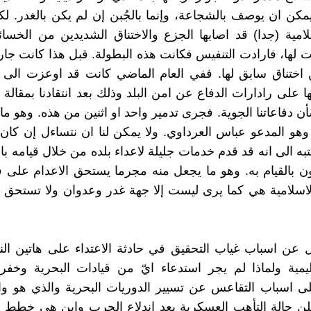
يمكن ان يوصف بالشجاعة، وإنما بالجُبن إن لم يكن بالغدر. لك
سلامية (جدا) قد اصابها الجزع والاختناق الشديدين من الخسائ
 لها، فارادت التنفيس فكانت هذه البطولة. قبل هذا كانت جارت
ختناق سابق لها. ففي العام الماضي كانت قد اوعزت الى اح
ا على رادارات الدفاع عن امن البلد وذلك بعد انتقادنا بمقالة
ن دفاعاتنا الجوية. فجرى تدمير واحد او اثنين من هذه. وهو ما
ا وهو المدعو عباس العرداوي. ولا يمكن لنا ان نتساءل إن كان 
نتبه الى انه قد قدم خدمات جليلة لاعداء بلده من خلال قيامه ب
ون بالقيام به. وهو ما يجعل منه مجرما يستحق الاعدام على ف
الاسلامية هي كما يرى ليست إلا جهة غدر وعدوان ولا تستحق
ل عن اسباب غياب التحقيق في حادثة الاعتداء على هاتين الن
قليمية ولماذا لم يجر استدعاء ايّ من قيادات البحرية وخف
 اسباب التقاعس عن تسيير الدوريات البحرية والذي هو واج
علن حالة التأهب العسكرية بعد اندلاع الحرب واين هي خطط 