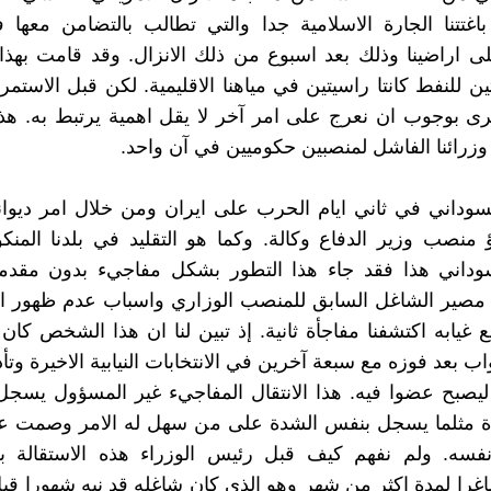
باغتتنا الجارة الاسلامية جدا والتي تطالب بالتضامن معها 
على اراضينا وذلك بعد اسبوع من ذلك الانزال. وقد قامت بهذ
ن للنفط كانتا راسيتين في مياهنا الاقليمية. لكن قبل الاستمر
ى بوجوب ان نعرج على امر آخر لا يقل اهمية يرتبط به. هذا
وزرائنا الفاشل لمنصبين حكوميين في آن واحد.
سوداني في ثاني ايام الحرب على ايران ومن خلال امر ديوا
 منصب وزير الدفاع وكالة. وكما هو التقليد في بلدنا المنك
سوداني هذا فقد جاء هذا التطور بشكل مفاجيء بدون مقدم
مصير الشاغل السابق للمنصب الوزاري واسباب عدم ظهور ا
 غيابه اكتشفنا مفاجأة ثانية. إذ تبين لنا ان هذا الشخص كان 
 بعد فوزه مع سبعة آخرين في الانتخابات النيابية الاخيرة وتأد
ليصبح عضوا فيه. هذا الانتقال المفاجيء غير المسؤول يسج
دة مثلما يسجل بنفس الشدة على من سهل له الامر وصمت عن
نفسه. ولم نفهم كيف قبل رئيس الوزراء هذه الاستقالة 
را لمدة اكثر من شهر وهو الذي كان شاغله قد نبه شهورا قبل