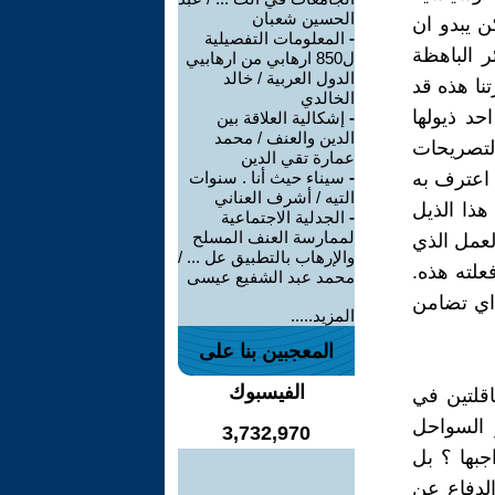
الحسين شعبان
ن يبدو ان
-
المعلومات التفصيلية
ر الباهظة
ل850 ارهابي من ارهابيي
الدول العربية / خالد
نا هذه قد
الخالدي
د ذيولها
-
إشكالية العلاقة بين
الدين والعنف / محمد
 لتصريحات
عمارة تقي الدين
 اعترف به
-
سيناء حيث أنا . سنوات
التيه / أشرف العناني
هذا الذيل
-
الجدلية الاجتماعية
لممارسة العنف المسلح
العمل الذي
والإرهاب بالتطبيق عل ... /
علته هذه.
محمد عبد الشفيع عيسى
 اي تضامن
المزيد.....
المعجبين بنا على
الفيسبوك
اقلتين في
ر السواحل
3,732,970
بها ؟ بل
الدفاع عن