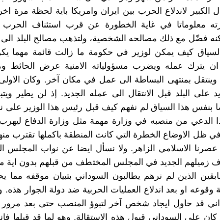
ل الكبير لاندلاع الحرب بين ايران وامريكا باية لحظة مرة اخر
ته معلوماتا في غاية الخطورة عن قرب استئناف الحرب 
كنه فضّل مع ذلك مصالحه الشخصية، ولتذهب مصالح البلد الى 
لسياق كيف يمكن لوزير في حكومة ما زالت قائمة مهما يكن
ان يترك عمله ويضرب مسؤولياته الامنية عرض الحائط و
 وينتقل بمنتهى البساطة الى عمل في مكان آخر. وكان الاولى 
يد على البلد قبل الانتقال الى عمله الجديد. إذ لن يطير ويت
يضا بنفس هذا السياق لم نفهم كيف قبل رئيس هذا الوزير على 
ا الدعي من منصبه في وزارة مهمة مثل وزارة الدفاع ليهرب
ي ظل الاوضاع الخطرة التي كانت المنطقة باكملها تقترب منها. 
صرنا الاسلامي الزاهر. ولا نسأل ايضا عن نواب المجلس ال
ف زميلهم الجديد في المجلس المختطف من قبلهم بدون اية مس
ابقين الذين لم نرهم يطالبون السوداني بتبيان موقفه مما ي
قوعه او بعد اندلاع العمليات الحربية ضد دولة الجوار هذه. ول
اني قد حاول ايجاد شخص آخر لتبوؤ المنصب حتى بعد مرور
كان على السوداني قبول هذه الاستقالة. وهو لما قد قبلها فانه