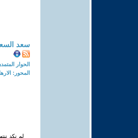
سعد السع
الحوار المتمدن-العدد: 8652 - 26
المحور: الاره
لم نكد ننت