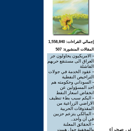
إجمالي القراءات: 1,558,840
المقالات المنشورة: 507
-
الامريكيون يحاولون جر
العراق الى مستنقع حربهم
الفاشلة
-
عقود الخدمة في جولات
التراخيص النفطية
-
السوداني وحكومته هم
احد المسؤولين عن
انخفاض اسعار النفط
-
اليكم سبب بطء تنظيف
الاراضي الزراعية من
المقذوفات الحربية
-
المالكي يتزعم حزبين
في آن واحد..
-
الحقائق المعلنة
 في صحراء
والمخفية حول هيبت