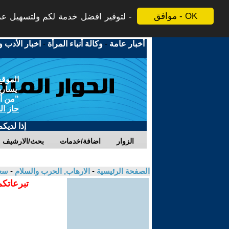
موافق - OK
لتوفير افضل خدمة لكم ولتسهيل عملي
أخبار عامة
-
وكالة أنباء المرأة
-
اخبار الأدب و
الموقع
يسارية
"من أج
حاز ال
إذا لديك
الزوار
اضافة/خدمات
بحث/الارشيف
الصفحة الرئيسية
-
الارهاب, الحرب والسلام
-
سع
تبرعاتكم