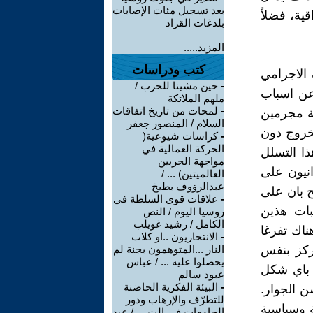
بعد تسجيل مئات الإصابات
قية، فضلاً
بلدغات القراد
المزيد.....
كتب ودراسات
 الاجرامي
-
حين مشينا للحرب /
عن اسباب
ملهم الملائكة
-
لمحات من تاريخ اتفاقات
لة مجرمين
السلام / المنصور جعفر
لخروج دون
-
كراسات شيوعية(
الحركة العمالية في
ذا التسلل
مواجهة الحربين
انيون على
العالميتين) ... /
عبدالرؤوف بطيخ
ح بان على
-
علاقات قوى السلطة في
بات هذين
روسيا اليوم / النص
الكامل / رشيد غويلب
ناك تفرغا
-
الانتحاريون ..او كلاب
ركز بنفس
النار ...المتوهمون بجنة لم
يحصلوا عليه ... / عباس
م باي شكل
عبود سالم
-
البيئة الفكرية الحاضنة
ن الجوار.
للتطرّف والإرهاب ودور
ة وسياسية
الجامعات في الت ... / عبد