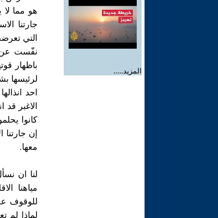
هو مما لا 
جارتنا الا
التي تعرضت
نفّست عن ا
باظهار قوته
المزيد.....
لرئيسها بشأ
احد انذاله
الاغبر قد ا
كانوا يحلم
إن جارتنا 
معها.
لنا ان نسأ
مياهنا الا
للوقوف على
لماذا لم ت