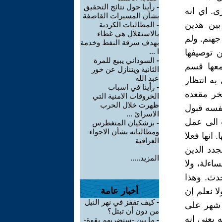
-
رأينا حول نتائج التحقيق
ى. اي انه
بشأن المسيرات القاصفة
بين هذين
-
المطالبات الكردية
بالاستقلال هي غطاء
جهنم. ولم
بهدف سرقة النفط وخدمة
ا ...
 توصيفها
-
السوداني يبيع للمرة
معها قسم
الثانية ويتنازل عن خور
عبد الله
به انتظار
-
رأينا في اسباب
بخر مقعده
الخروقات الامنية التي
ظهرت خلال الحرب
نفسه قبول
الاسرائ ...
 الى عمل
-
بزشكيان المتغطرس
ومطالباته بشأن الاجواء
انها فعلا
العراقية
جدد الذين
المزيد.....
اءلة، ولا
حدث. وهذا
أخبار عامة
ا نعلم إن
-
كيف تقفز في نهر النيل
 شهر على
من دون أن تبتل؟
 يعني انه
-
ما بين -سنضربهم بقوة-