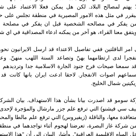
ا يهتم لمصالح البلاد. لكن هل يمكن فعلا الاعتماد على
ليقرر في مثل هذه الامور المصيرية في منطقة تجلس على حا
ن يفكر في مصالحه الشخصية قبل ان يفكر في مصلحة ال
يتفق معنا القراء، هو آخر من يمكنه ادعاء المصداقية في اي ش
 امر الناقلتين ففي تفاصيل الاعتداء قد ارسل الايرانيون نحوه
فجرا لدى ارتطامهما بهنّ وتصاعد السنة اللهب منهنّ. و
قد سمعنا صيحات فرح جنود الجارة الاسلامية جدا وترديدهم ل
سماعهم اصوات الانفجار. لاحقا ادعت ايران بانها كانت قد
يكيتين شمال الخليج.
ة سومو قد اصدرت بيانا بشأن هذا الاستهداف. بيان الشركة
سيف سي فيشنو) التي ترفع علم جزر مارشال والمؤجرة لإحدى
متعاقدة معها، والناقلة (زيفيروس) التي ترفع علم مالطا والمحم
ن شركة غاز البصرة، تعرضتا لهجوم أثناء تواجدهما في منطق
ل المياه الإقليمية العراقية". وأشار البيان إلى أن "هذا الاس