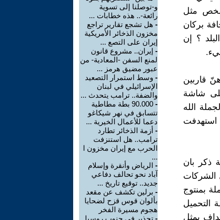
و-توصلنا إلى تسوية
 شخص مثل
رائعة-.. هذه خطابات ...
فة بركان
-
هل تشجع تقارير تراجع
مخزون الذخائر الأمريكية
بلد ؟ إن
إيران على التصع ...
-
إيران.. مشروع قانون
يء.
لمنع السفن -المعادية- من
عبور مضيق هرمز ...
-
وسط استمرار التصعيد
نّ قاربين
الإسرائيلي في لبنان
على شاشة
والضفة.. ترامب يتحدث ...
-
90.000 بطة مطاطية
جملة الله
تتسابق في نهر شيكاغو
 استهدفت
دعما للأعمال الخيرية ...
-
أزمة الذخائر تطارد
ترامب.. هل استنزفت
الحرب مع إيران مخزون ا
...
 ذكر بان
-
الرياض وأنقرة وإسلام
آباد نحو تحالف دفاعي
 الشركات
جديد.. توقيع تاريخ ...
لة بمنتوج
-
برلين تكشف عن مقعد
بألوان قوس قزح لضحايا
ة التحميل
هجوم مسيرة الفخر
تهداف يمثل
-
تحذير في جنوب روسيا