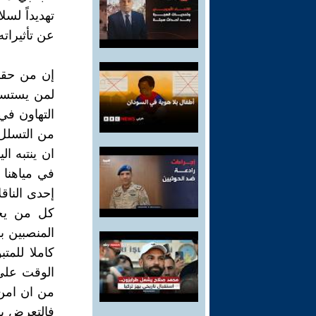
تهديداً لسل
عن تأثيراته
إن من حقنا
لمن يستسه
التهاون في
من التسلل 
ان ينتبه ا
في مياهنا ا
إحدى الناق
كل من يحت
المنصبين ب
كاملا للم
الوقت على 
من ان امن 
فالتعرض بس