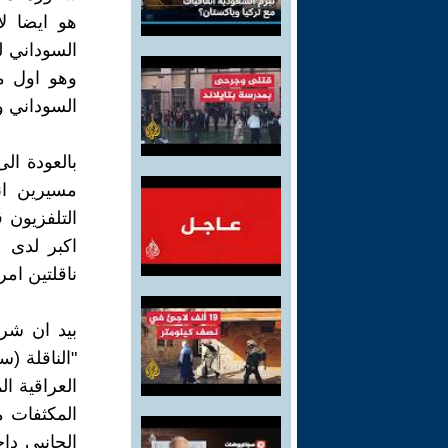
هو ايضا ل
السوداني 
وهو اول م
السوداني و
بالعودة الى
مسيرين ان
التلفزيون 
اكبر لدى 
ناقلتين امر
بيد ان شرك
"الناقلة (
العراقية ال
المكثفات م
الجانبي داخ