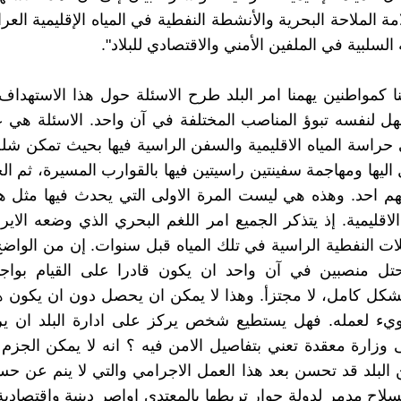
امة الملاحة البحرية والأنشطة النفطية في المياه الإقليمية العرا
 السلبية في الملفين الأمني والاقتصادي للبلاد".
 كمواطنين يهمنا امر البلد طرح الاسئلة حول هذا الاستهداف
ل لنفسه تبوؤ المناصب المختلفة في آن واحد. الاسئلة هي 
 حراسة المياه الاقليمية والسفن الراسية فيها بحيث تمكن ش
اليها ومهاجمة سفينتين راسيتين فيها بالقوارب المسيرة، ثم ا
ليهم احد. وهذه هي ليست المرة الاولى التي يحدث فيها مثل ه
لاقليمية. إذ يتذكر الجميع امر اللغم البحري الذي وضعه الاير
لات النفطية الراسية في تلك المياه قبل سنوات. إن من الواض
ل منصبين في آن واحد ان يكون قادرا على القيام بواج
شكل كامل، لا مجتزأ. وهذا لا يمكن ان يحصل دون ان يكون ه
تبويء لعمله. فهل يستطيع شخص يركز على ادارة البلد ان ي
وزارة معقدة تعني بتفاصيل الامن فيه ؟ انه لا يمكن الجز
البلد قد تحسن بعد هذا العمل الاجرامي والتي لا ينم عن حس
لاح مدمر لدولة جوار تربطها بالمعتدي اواصر دينية واقتصادي