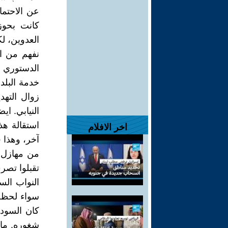
عن الاحتما
كانت بحوز
العدوين، ل
نفهم من ا
الدستوري 
خدمة البلد
زوال التهد
النيابي. ا
استقالة هذ
اخر الافلام
آخر، وهذا ف
من مهازل ع
تقبلوا تصر
النواب الس
سواء لحظة و
كان السود
شغوره. ما 