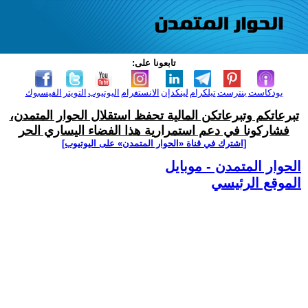
تابعونا على:
بودكاست
بنترست
تيلكرام
لينكدإن
الانستغرام
اليوتيوب
التويتر
الفيسبوك
تبرعاتكم وتبرعاتكن المالية تحفظ استقلال الحوار المتمدن،
فشاركونا في دعم استمرارية هذا الفضاء اليساري الحر
[اشترك في قناة ‫«الحوار المتمدن» على اليوتيوب]
الحوار المتمدن - موبايل
الموقع الرئيسي