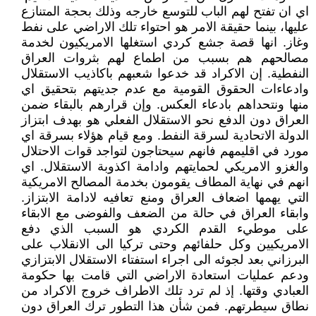
اي ان تفتح لهم الباب للتوسع خارجه وذلك بحجة المتنازع
عليها، بينما حقيقة الامر هو احتواء تلك الاراضي على نفط
وغاز. انها قصة جشع كردي استغلها الامريكيون لخدمة
مصالحهم هم بسبب من اطماع لهم بثروات العراق
النفطية. إن الاكراد قد خدعوا شعبهم باكاذيب الاستقلال
وادعاءات الحقوق القومية مع عدم جديتهم بتحقيق اي
منها ونتحداهم بادعاء العكس. وإن قرارهم بالبقاء ضمن
العراق دون الدفع نحو الاستقلال الفعلي هو بهدف ابتزاز
الدولة الاتحادية لسرقة النفط. ومع قيام هؤلاء بسرقة اي
مورد في اقليمهم فانهم سيحتاجون لتواجد قوات الاحتلال
والغزو الامريكي لحمايتهم وادامة اكذوبة الاستقلال. اي
انهم في نهاية المطاف يقومون بخدمة المصالح الامريكية
التي يهمها اضعاف العراق ومنع تعافيه لادامة الابتزاز.
وابقاء العراق في حالة من الضعف والفوضى مع الابقاء
على موطيء القدم الكردي هو السبب الذي دفع
الامريكيين وكل حلفائهم وحتى تركيا الى الانقلاب على
البرزاني بعد لجوئه الى اجراء استفتاء الاستقلال الابتزازي
ودعم عمليات استعادة الاراضي التي قامت بها حكومة
العبادي وقتها. إذ لم ترد تلك الاطراف خروج الاكراد من
نطاق سيطرتهم. فمن شأن هذا التطور ترك العراق دون