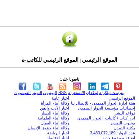
الموقع الرئيسي
الموقع الرئيسي للكاتب-ة
|
تابعونا على:
بنترست
تيلكرام
لينكدإن
الانستغرام
RSS
اليوتيوب
التويتر
الفيسبوك
الموقع الرئيسي
أخبار عامة
هيئة ادارة الحوار المتمدن - للإتصال بنا
وكالة أنباء المرأة
إحصائيات مؤسسة الحوار المتمدن
اخبار الأدب والفن
قواعد النشر
وكالة أنباء اليسار
ابرز كتاب / كاتبات الحوار المتمدن
وكالة أنباء العلمانية
يوتيوب التمدن
وكالة أنباء العمال
مكتبة التمدن
وكالة أنباء حقوق الإنسان
عدد الزوار: 3,430,072,189
اخبار الرياضة
اضافة موضوع جديد
اخبار الاقتصاد