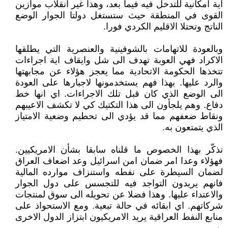
اية امكانية للتدخل فيه فيما بعد، وهذا غير انقلاب موازين
القوى في المنطقة حيث ستستغل دولتا الجوار الوضع
الناتج وتحتلا الاقليم الكردي فورا.
وبالعودة للاتهامات بالشوفينية والعنصرية التي يطلقها
الاكراد فهي العوبة تهدف الى شل وايقاف اية اجراءات
تتخذها الحكومة الاتحادية مما يعجز هؤلاء عن مجابهتها
والرد عليها. بهذا فهم يستخدمونها لاجبارها على العودة
الى الوضع الذي كان قبل تلك الاجراءات. اي انها خط
دفاع. وهم يلجأون الى هذا التكتيك كي لا تكشف الاعيبهم
ونقاط ضعفهم مما قد يؤدي الى تحطيم وضعية الامتياز
الذي يتمتعون به.
نذكّر بهذا الخصوص ما قلناه سابقا بشأن الامريكيين.
فهؤلاء وعدا امر ضمان امن اسرائيل وعد اضعاف العراق
لضمان السيطرة على نفطه واستنزاف موارده المالية
فانهم يريدون التواجد فيه للتجسس على دول الجوار
والاعتداء عليها. وهذا فضلا عن تحويله الى سوق لمنتجات
شركاتهم. اي ابقائه في حالة تبعية. ومع الاستحواذ على
منابع النفط العراقية يريد الامريكيون ابتزاز الدول الاخرى