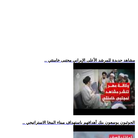
.. مشاهد جديدة للمرشد الأعلى الإيراني مجتبى خامنئي
.. الحوثيون يوسعون بنك أهدافهم باستهداف ميناء المخا الاستراتيجي