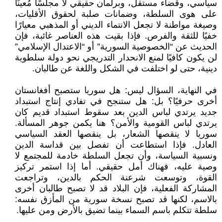
سياسي، وقضاء مستقل، وبرلمان حقيقي لا مجلسًا مُعينًا
على هوى السلطة، وضمانات صلبة لحقوق الأقليات،
وصيغة مواطنة لا تجعل الانتماء الديني أو المذهبي معيارًا
خفيًا للثقة والفرص. فإذا بقيت هذه العناصر غائبة، فإن
الحديث عن “الخصوصية السورية” أو “الاعتدال الإسلامي”
لن يكون كافيًا لمنع الانحدار التدريجي نحو دولة سلطوية
دينية، حتى لو اختلفت في الشكل واللغة عن طالبان.
في النهاية، السؤال ليس: هل سوريا ستصبح أفغانستان
أخرى حرفيًا؟ بل: هل ستنجح في تفادي إنتاج استبداد
جديد يرتدي لباس الدين بعد سقوط استبداد قديم كان
يرتدي لباس القومية والأمن؟ هنا يكمن جوهر المسألة.
سوريا لا ينقصها الشعار، بل ينقصها العقد السياسي
العادل. فإذا استطاعت أن تفصل بين قداسة الدين
ونسبية السياسة، وأن تجعل السلطة خادمة للمجتمع لا
وصية عليه، فهناك أمل حقيقي. أما إذا استمر تركيز
القوة، وتوسعت شرعنة الحكم بالدين، وتراجعت
المشاركة الفعلية، فإن البلاد قد لا تصبح طالبان أخرى
بالاسم، لكنها قد تصبح نسخة سورية من المأزق نفسه:
سلطة تتكلم باسم السماء بينما تضيق بالأرض ومن عليها.