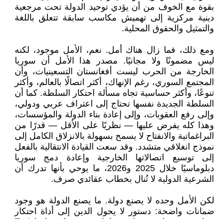
بقوة مع الخوف من أن يؤدي توحيد الدولة تحت مرجعية
دينية مركزية إلى تهميش مكاسب سابقة تتعلق باللغة
والتمثيل والحقوق المحلية.
ومع ذلك، فما زال هناك أمل. نعم، الأمل موجود، لكنه
ليس مضمونًا ولا مجانيًا. مصدر هذا الأمل أن سوريا
الخارجة من الحرب ليست أفغانستان التسعينيات، وأن
المجتمع السوري، رغم الإنهاك، أكثر اتصالًا بالعالم، وأكثر
تنوعًا، وأكثر حساسية تجاه مسألة احتكار السلطة. كما أن
السلطة الجديدة نفسها تحتاج إلى اعتراف عربي ودولي،
وإلى رفع العقوبات، وإلى إعادة بناء الدولة والمؤسسات،
وهذا كله يفرض عليها — نظريًا على الأقل — قدرًا من
البراغماتية والانفتاح لا يسمح بسهولة بالانزلاق الكامل إلى
نموذج انغلاقي متشدد. وقد سعت القيادة الانتقالية بالفعل
إلى توسيع اتصالاتها الخارجية وإعادة دمج سوريا
دبلوماسيًا خلال 2025 و2026، ما يوحي بأنها تدرك أن
الشرعية الدولية لا تُنال بخطاب عقائدي صرف.
لكن الأمل وحده لا يصنع دولة. ما يصنع الدولة هو وجود
ضمانات واضحة: دستور لا يحول الدين إلى أداة احتكار