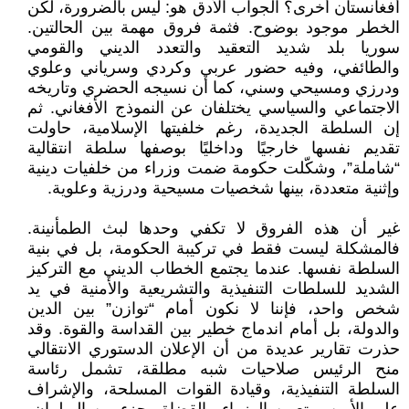
أفغانستان أخرى؟ الجواب الأدق هو: ليس بالضرورة، لكن
الخطر موجود بوضوح. فثمة فروق مهمة بين الحالتين.
سوريا بلد شديد التعقيد والتعدد الديني والقومي
والطائفي، وفيه حضور عربي وكردي وسرياني وعلوي
ودرزي ومسيحي وسني، كما أن نسيجه الحضري وتاريخه
الاجتماعي والسياسي يختلفان عن النموذج الأفغاني. ثم
إن السلطة الجديدة، رغم خلفيتها الإسلامية، حاولت
تقديم نفسها خارجيًا وداخليًا بوصفها سلطة انتقالية
“شاملة”، وشكّلت حكومة ضمت وزراء من خلفيات دينية
وإثنية متعددة، بينها شخصيات مسيحية ودرزية وعلوية.
غير أن هذه الفروق لا تكفي وحدها لبث الطمأنينة.
فالمشكلة ليست فقط في تركيبة الحكومة، بل في بنية
السلطة نفسها. عندما يجتمع الخطاب الديني مع التركيز
الشديد للسلطات التنفيذية والتشريعية والأمنية في يد
شخص واحد، فإننا لا نكون أمام “توازن” بين الدين
والدولة، بل أمام اندماج خطير بين القداسة والقوة. وقد
حذرت تقارير عديدة من أن الإعلان الدستوري الانتقالي
منح الرئيس صلاحيات شبه مطلقة، تشمل رئاسة
السلطة التنفيذية، وقيادة القوات المسلحة، والإشراف