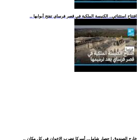
.. افتتاح استثنائي.. الكنيسة الملكية في قصر فرساي تفتح أبوابها
.. خارج الصندوق | حصار شامل.. أميركا تضرب الإخوان في كل مكان