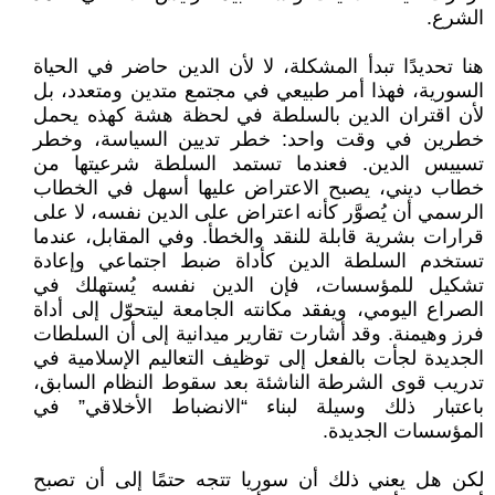
الشرع.
هنا تحديدًا تبدأ المشكلة، لا لأن الدين حاضر في الحياة
السورية، فهذا أمر طبيعي في مجتمع متدين ومتعدد، بل
لأن اقتران الدين بالسلطة في لحظة هشة كهذه يحمل
خطرين في وقت واحد: خطر تديين السياسة، وخطر
تسييس الدين. فعندما تستمد السلطة شرعيتها من
خطاب ديني، يصبح الاعتراض عليها أسهل في الخطاب
الرسمي أن يُصوَّر كأنه اعتراض على الدين نفسه، لا على
قرارات بشرية قابلة للنقد والخطأ. وفي المقابل، عندما
تستخدم السلطة الدين كأداة ضبط اجتماعي وإعادة
تشكيل للمؤسسات، فإن الدين نفسه يُستهلك في
الصراع اليومي، ويفقد مكانته الجامعة ليتحوّل إلى أداة
فرز وهيمنة. وقد أشارت تقارير ميدانية إلى أن السلطات
الجديدة لجأت بالفعل إلى توظيف التعاليم الإسلامية في
تدريب قوى الشرطة الناشئة بعد سقوط النظام السابق،
باعتبار ذلك وسيلة لبناء “الانضباط الأخلاقي” في
المؤسسات الجديدة.
لكن هل يعني ذلك أن سوريا تتجه حتمًا إلى أن تصبح