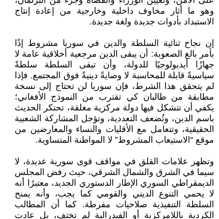
على الأمن، وتعيين الوزراء والقضاة وجزء من البرلمان،
وهو ما أثار مخاوف داخلية وخارجية من إعادة إنتاج
الاستبداد بأدوات جديدة ولغة جديدة.
إن نجاح ثنائية السلطة والدين في سوريا مشروط إذًا
بأمر بالغ الصعوبة: أن يبقى الدين مرجعية أخلاقية عامة لا
جهازًا أيديولوجيًا للدولة، وأن تبقى السلطة سلطةً
سياسيةً قابلة للمحاسبة لا وصايةً دينيةً فوق المجتمع. فإذا
لم يتحقق هذا الشرط، فإن سوريا لن تحتاج إلى نسخة
مطابقة من طالبان كي تقترب من النموذج الأفغاني؛
يكفي أن تتشكل فيها دولة مركزية مغلقة، تحتكر الحديث
باسم الدين، وتُضعف التعددية، وتؤجل المشاركة الشعبية
الحقيقية، وتتعامل مع الأقليات والنساء والمعارضين من
موقع “الاستيعاب المشروط” لا المواطنة المتساوية.
وتظهر علامات القلق في مواقف قوى سورية عديدة، لا
سيما في الشرق والشمال الشرقي، حيث رفض المجلس
الديمقراطي السوري الإطار الدستوري الجديد، معتبرًا أنه
لا يحمي التنوع الديني والقومي كما يجب، وأنه يمنح
السلطة التنفيذية صلاحيات مفرطة. كما أن المطالب
الكردية باللامركزية أو الفيدرالية لم تختف، بل عادت