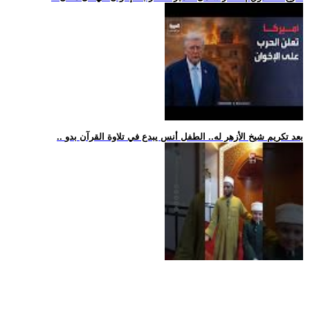
.. بعد تكريم شيخ الأزهر له.. الطفل أنس يبدع في تلاوة القرآن بدو