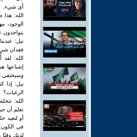
أي شيء.
الله: هذا 
الوجود، مه
يتواجدون ع
نيل: عندما
فقدان شيء
الله: لقد 
إشباعها ه
وسيختفي ال
نيل: إذا كن
الرغبات؟
الله: تتخ
تعلم أن حيا
أو لتعيد خ
في الكون: 
لديك وقتًا