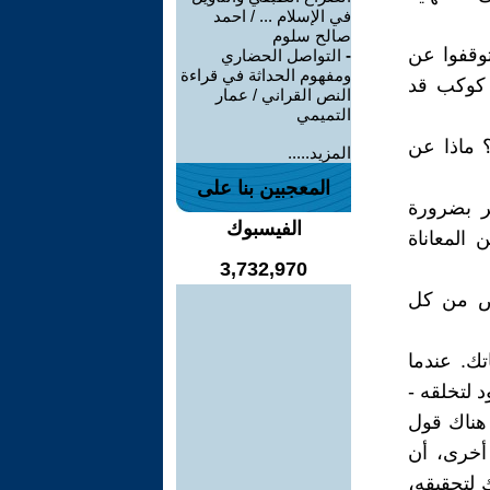
في الإسلام ... / احمد
صالح سلوم
توقفوا عن
-
التواصل الحضاري
ومفهوم الحداثة في قراءة
ي كوكب قد
النص القراني / عمار
التميمي
؟ ماذا عن
المزيد.....
المعجبين بنا على
عر بضرورة
الفيسبوك
المعاناة
3,732,970
خلص من كل
ك. عندما
 لتخلقه -
 هناك قول
 أخرى، أن
 لتحقيقه،