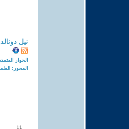
نيل دونالد
الحوار المتمدن-العدد: 8638 - 6
المحور: العلما
11