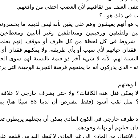
اختفى العنف من ثقافتهم لأن الغضب اختفى من واقعهم.
ب في ذلك هو...؟
ب هو أنهم يعيشون وهم على يقين بأنه ليس لديهم ما يخسرون
ين ولطيفين ورحيمين ومتعاطفين وغير أنانيين ومعطاءين 
ا شروط في كل لحظة من كل ظرف أو موقف. إنهم يعلمون
قدان حياتهم لأي سبب أو بأي طريقة، ولا يمكنهم فقدان أي
لنسبة لهم، لأنه لا شيء آخر ذو قيمة بالنسبة لهم سوى الحي
 - الذي يدركون أنه ما يمنحهم فرصة التجربة الوحيدة التي يرغب
 ألوهيتهم.
لا يمكن قتل هذه الكائنات؟ ولا حتى بظرف خارجي لا علاقة 
فيما بينهم؟ مثل ثقب أسود (فقط لنفترض أن 
وجد ظرف خارجي في الكون المادي يمكن أن يجعلهم يربطون تغ
ان حياتهم أو نهاية وجودهم.
ن الانتقال من المادي إلى غير المادي لا يُنظر إليه من قِبلهم على