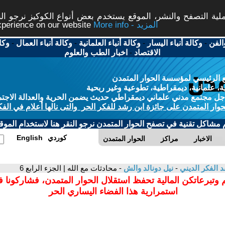
ة التصفح والنشر، الموقع يستخدم بعض أنواع الكوكيز نرجو النق
More info - المزيد
experience on our website
الفن
-
وكالة أنباء اليسار
-
وكالة أنباء العلمانية
-
وكالة أنباء العمال
-
وكا
الاقتصاد
-
اخبار الطب والعلوم
 الرئيسي لمؤسسة الحوار المتمدن
، علمانية، ديمقراطية، تطوعية وغير ربحية
ل مجتمع مدني علماني ديمقراطي حديث يضمن الحرية والعدالة الاجتم
حوار المتمدن على جائزة ابن رشد للفكر الحر والتى نالها أعلام في الفك
م مشاكل تقنية في تصفح الحوار المتمدن نرجو النقر هنا لاستخدام الموقع
كوردي
English
الاخبار
مراكز
الحوار المتمدن
د الفكر الديني
-
نيل دونالد والش
- محادثات مع الله | الجزء الرابع 6
 وتبرعاتكن المالية تحفظ استقلال الحوار المتمدن، فشاركونا 
استمرارية هذا الفضاء اليساري الحر