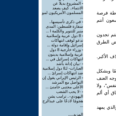
-
المشروع بديلا عن
الانتماء.. كيف يصعد
ساطة فرصة
المسلمون الأمريكيون لمو
...
عون أنتم
-
في ذكرى تأسيسها..
سفارة فلسطين: المدى
منبر للتنوير والكلمة ا ...
نتم تجدون
-
8 دول عربية وإسلامية
تدعو لوقف انتهاكات
بعض الطرق
إسرائيل وإقامة دولة ...
-
وزراء خارجية 8 دول
عربية وإسلامية يدينون
اف الأكبر.
انتهاكات إسرائيل في ...
-
-بيان إدانة بأشد
العبارات- لـ8 دول إسلامية
مًا وبشكل
ضد انتهاكات إسرائ ...
-
الرئيس الإيراني يقول إن
وجه العنف
التواصل مع المرشد
نفس"، ولا
الأعلى مجتبى خامنئ ...
-
-لا يحب الشعب
حاق أي ألم
اليهودي-.. ترامب يشن
هجومًا لاذعًا على عبدالرح
...
الذي يمهد
المزيد.....