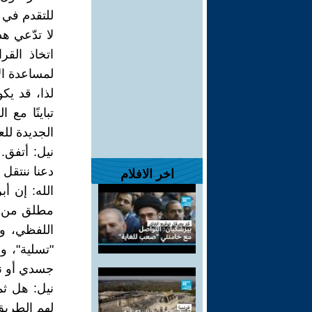
للتقدم في
لا تدّعي ه
اتخاذ الق
لمساعدة ال
لذا، قد يك
تباينًا مع
الجديدة لل
نيل: أتفق. 
دعنا ننتقل
اخر الافلام
الله: إن أب
مطلق من أي
اللفظي، ول
"تسلية"، وب
جسدي أو نف
نيل: هل ثم
لهم الطريق