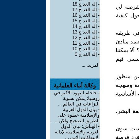
-
إله الغد ج 18
الفرصة لي
-
إله الغد ج 17
ول كيفية
-
إله الغد ج 16
-
إله الغد ج 15
-
إله الغد ج 14
-
إله الغد ج 13
هي طريقة
-
إله الغد ج 12
تمد مبادئ
-
إله الغد ج 11
-
إله الغد ج 10
لا يمكننا
-
إله الغد ج 9
أسمى قيم
المزيد.....
 من منظور
عة ومبهجة
وكالة أنباء العلمانية
-
حاخام اليهود الأكبر في
 الأساسية
روسيا: يمكن تسوية
النزاعات في العالم ...
-
بيان الدول العربية
غة البشر،
والإسلامية خطوة على
الطريق الصحيح ولكن... ...
-
الهباش: بيان الدول
ليست سوى
العربية والإسلامية لإدانة
فرد فرصة
الانتهاكات الإس ...