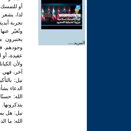
أو للتمسك 
لذا، يشعر ا
تجربة أبدية
وتُعبّر عن
يختبرون ما
المزيد.....
وجودهم. في
عقيدة، أو ا
ولأن الكيا
آخر، فهي ع
نيل: بالتأك
الدعاء بشأن
الله: حسنًا
يتذكرونها.
نيل: هل يمك
الله: ما ال