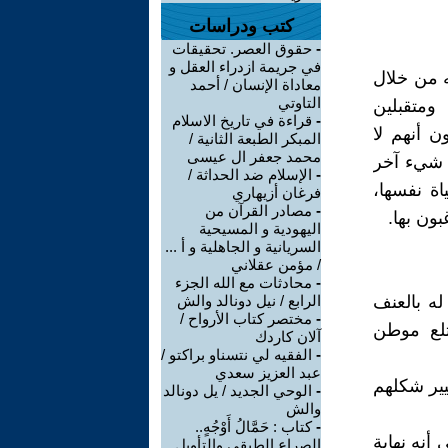
كتب ودراسات
-
حقوق العصر. تحقيقات
في جريمة ازدراء العقل و
ه من خلال
معاداة الإنسان / أحمد
التاوتي
ومتقبلين
-
قراءة في تاريخ الاسلام
 أنهم لا
المبكر الطبعة الثانية /
محمد جعفر ال عيسى
 شيء آخر
-
الإسلام ضد الحداثة /
اة نفسها،
فرغان أزيهاري
-
مصادر القرآن من
ون بها.
اليهودية و المسيحية
السريانية و الجاهلية و أ ...
/ مؤمن عقلاني
-
محادثات مع الله الجزء
له بالعنف
الرابع / نيل دونالد والش
-
مختصر كتاب الأرواح /
لدينا 83 شيئًا هنا) يبتلع موطن
آلان كاردك
-
الفقيه لي نتسناو براكتو /
عبد العزيز سعدي
يير شكلهم
-
الوحي الجديد / يل دونالد
والش
-
كتاب : حَمَّالُ أَوْجُهٍ..
 أنه نهاية
الصراع الطبقي والتأويل