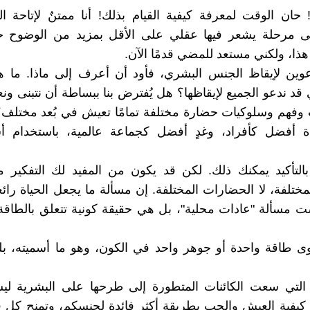
! حان الوقت لمعرفة كيفية القيام بذلك! أنا ممتنٌ لإتاحة 
ى مرحلة يشعر فيها عقلي على الأقل بمزيد من الوضوح ح
ا، ولكني مستعد للمضي قدمًا الآن.
دعوين لإيقاظ الجنس البشري، فأود أن أعرف إلى ماذا. ما 
 قد ندعو الجميع لإيقاظها؟ هل يُفترض بنا ببساطة أن نتبنى ونع
فهم وسلوكيات حضارة مختلفة تمامًا تعيش في بُعد مختلف؟ أ
ة أفضل كأفراد، وغدٍ أفضل كجماعة عالمية، باستخدام 
 بالتأكيد يمكنك ذلك. لكن قد يكون من المفيد لك التفكير
مختلفة، لا الحضارات المختلفة. إن مسألة ما يجعل الحياة رائ
ت مسألة "عادات محلية"، بل هي حقيقة كونية تتعلق بالطاقة
ى طاقة واحدة أو جوهر واحد في الكون، وهو ما أسميته، بل
ر التي سعت الكائنات المتطورة إلى طرحها على البشرية 
كيفية العيش والحب بطريقة أكثر فائدة لجنسكم، وتمنح كل 