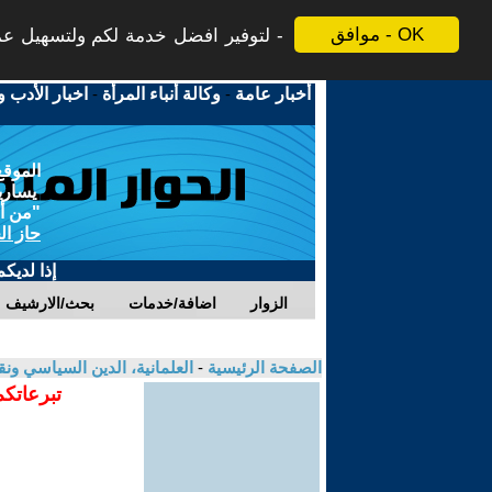
موافق - OK
لتوفير افضل خدمة لكم ولتسهيل عملي
أخبار عامة
-
وكالة أنباء المرأة
-
اخبار الأدب و
الموقع
يسارية
"من أج
حاز ال
إذا لديك
الزوار
اضافة/خدمات
بحث/الارشيف
الصفحة الرئيسية
-
العلمانية، الدين السياسي ونق
تبرعاتكم