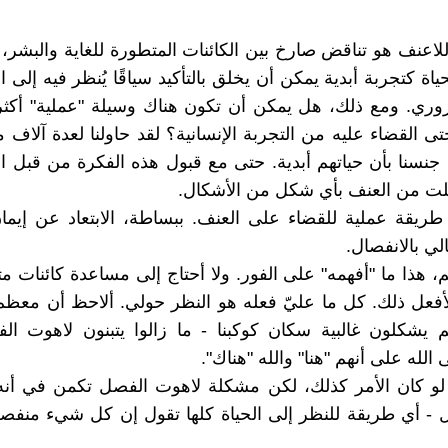
اللاعنف هو تناقض صارخ بين الكائنات المتطورة للغاية والبشر، 
ياة كتجربة أبدية يمكن أن يخلق بالتأكيد سياقًا يُنظر فيه إلى
وري. ومع ذلك، هل يمكن أن تكون هناك وسيلة "عملية" أكثر
تى القضاء عليه من التجربة الإنسانية؟ لقد حاولنا لعدة آلاف 
 جنسنا بأن حياتهم أبدية. حتى مع قبول هذه الفكرة من قبل الك
قللت من العنف بأي شكل من الأشكال.
 طريقة عملية للقضاء على العنف. ببساطة، الابتعاد عن إيما
لي بالانفصال.
عم، هذا ما "أفهمه" على الفور. ولا أحتاج إلى مساعدة كائنات 
أفعل ذلك. كل ما عليّ فعله هو النظر حولي. ألاحظ أن معظم
م يشكلون غالبية سكان كوكبنا - ما زالوا يتبنون لاهوت ا
الله على أنهم "هنا" والله "هناك".
 لو كان الأمر كذلك، لكن مشكلة لاهوت الفصل تكمن في أنه 
 - أي طريقة للنظر إلى الحياة كلها تقول إن كل شيء منف