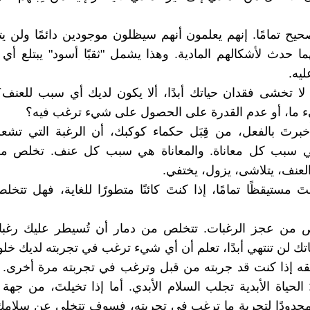
صحيح تمامًا. إنهم يعلمون أنهم سيظلون موجودين دائمًا ولن ي
ما حدث لأشكالهم المادية. وهذا يشمل "ثقبًا أسود" يبتلع أ
ليه.
 لا تخشى فقدان حياتك أبدًا، ألا يكون لديك أي سبب للعنف
 ما، أو عدم القدرة على الحصول على شيء ترغب فيه؟
أُخبرتَ بالفعل، من قِبَل حكماء كوكبك، أن الرغبة التي تش
ي سبب كل معاناة. والمعاناة هي سبب كل عنف. تخلص من 
عنف، يتلاشى، يزول، يختفي.
تَ مستيقظًا تمامًا، إذا كنتَ كائنًا متطورًا للغاية، فهل تت
لص من عجز الرغبات. تتخلص من دمار أن تُسيطر عليك رغبات
تك لن تنتهي أبدًا، تعلم أن أي شيء ترغب في تجربته لديك خلود
لقه إذا كنت قد جربته من قبل وترغب في تجربته مرة أخرى.
الحياة الأبدية تجلب السلام الأبدي. أما إذا تخيلتَ، من جهة
 محدودًا لتجربة ما ترغب في تجربته، فسوف تتخلى عن سلامك