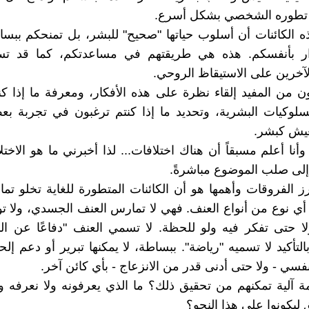
 تطوره الشخصي بشكل أسرع.
ذه الكائنات أن أسلوب حياتها "صحيح" للبشر، بل تمنحكم بب
رار بأنفسكم. هذه هي طريقتهم في مساعدتكم، كما قد تس
آخرين على الاستيقاظ الروحي.
ون من المفيد إلقاء نظرة على هذه الأفكار، ومعرفة ما إذا ك
 السلوكيات البشرية، وتحديد ما إذا كنتم ترغبون في تجربة 
عيش كبشر.
وأنا أعلم مسبقاً أن هناك اختلافات... لذا أخبرني ما هو الاختل
 إلى صلب الموضوع مباشرةً.
رز الفروقات وأهمها هو أن الكائنات المتطورة للغاية تخلو تما
 نوع من أنواع العنف. فهي لا تمارس العنف الجسدي، ولا ت
ا حتى تفكر فيه ولو للحظة. لا تسمي العنف "دفاعًا عن ال
التأكيد لا تسميه "رياضة". ببساطة، لا يمكنها تبرير أو دعم إل
سي - ولا حتى أدنى قدر من الانزعاج - بأي كائن آخر.
ة آلية تمكنهم من تحقيق ذلك؟ ما الذي يعرفونه ولا نعرفه و
 ليكونوا على هذا النحو؟