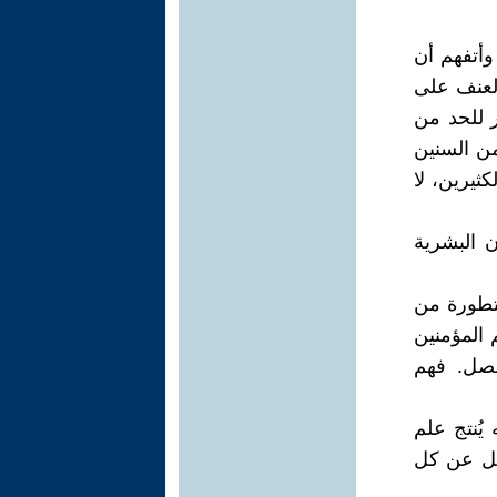
وأتفهم أن
 العنف على
 للحد من
من السنين
ثيرين، لا
ن البشرية
متطورة من
 المؤمنين
لفصل. فهم
يُنتج علم
صل عن كل