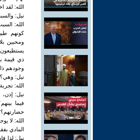
الله: لقد 
نيل: والسب
الله: السب
كونهم طيب
ومحبين بل
يستطيعون ف
ذي قيمة با
وجودهم ذاته
نيل: وهي؟
الله: تجربة
نيل: إذن، 
حضارتهم؟
الله: لا ي
المادي بفقد
نيل: لذا فإ