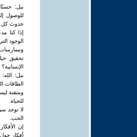
نيل: حسنًا
للوصول إل
حدوث كل هذ
إذا كنا م
الوجود التي
وممارسات و
تحقيق حيا
الإنسانية؟
نيل: الله:
الطاقات ال
ومتقنة ليس
للحياة.
لا توجد سو
الحب.
إن الأفكا
أفكار حول 