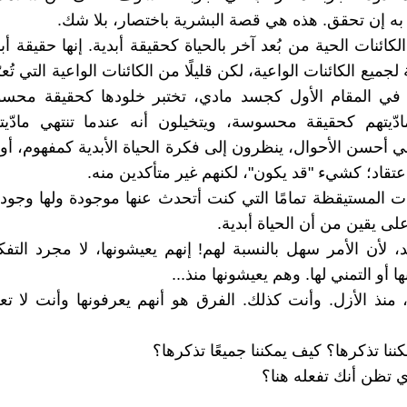
به إن تحقق. هذه هي قصة البشرية باختصار، بلا شك.
لكائنات الحية من بُعد آخر بالحياة كحقيقة أبدية. إنها حقيقة أبد
 لجميع الكائنات الواعية، لكن قليلًا من الكائنات الواعية التي تُ
ها في المقام الأول كجسد مادي، تختبر خلودها كحقيقة محس
دّيتهم كحقيقة محسوسة، ويتخيلون أنه عندما تنتهي مادّيت
 أحسن الأحوال، ينظرون إلى فكرة الحياة الأبدية كمفهوم، أو 
عتقاد؛ كشيء "قد يكون"، لكنهم غير متأكدين منه.
نات المستيقظة تمامًا التي كنت أتحدث عنها موجودة ولها وجوده
لى يقين من أن الحياة أبدية.
يد، لأن الأمر سهل بالنسبة لهم! إنهم يعيشونها، لا مجرد التفك
ها أو التمني لها. وهم يعيشونها منذ...
، منذ الأزل. وأنت كذلك. الفرق هو أنهم يعرفونها وأنت لا تعر
ننا تذكرها؟ كيف يمكننا جميعًا تذكرها؟
ذي تظن أنك تفعله هنا؟