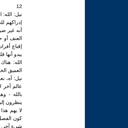
12
نيل: الله: 
إدراكهم للح
أنه غير ضر
العنف أو ح
إقناع أفراد
يبدو أنها 
الله: هناك
العميق الحا
نيل: آه، ن
عالم آخر ل
بالله - وه
ينظرون إلى 
لا يهم هذا
كون الفصل
شيء آخر.