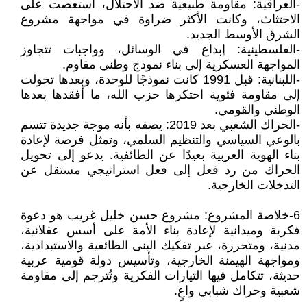
-العراقية: مقاومة طبيعية ضد الاحتلال، استعصت على
الاجتثاث، وكانت الأكثر ضراوة في مواجهة مشروع
الشرق الأوسط الجديد.
-الفلسطينية: إبداع في الوسائل، وواجبات تتجاوز
المواجهة العسكرية إلى بناء نموذج وطني مقاوم.
-اللبنانية: قبل 1991 كانت نموذجًا للوحدة، وبعدها تحولت
إلى مقاومة فئوية احتكرها حزب الله، ما أفقدها بعدها
الوطني والقومي.
-الحراك الشعبي بعد 2019: يصفه بأنه موجة جديدة تتسم
بالوعي السياسي والتنظيم السلمي، وتمثل فرصة لإعادة
بناء الهوية العربية بعيدًا عن الطائفية. يدعو إلى تحويل
الحراك من رد فعل إلى فعل استراتيجي مستقل عن
التدخلات الخارجية.
6-خلاصة المشروع: مشروع حسن خليل غريب هو دعوة
فكرية وميدانية لإعادة بناء الأمة على أسس عقلانية،
مدنية، ومتحررة، عبر تفكيك البنى الطائفية والاستبدادية،
ومواجهة الهيمنة الخارجية، وتأسيس دولة قومية عربية
حديثة، تتكامل فيها التيارات الفكرية وتُترجم إلى مقاومة
شعبية وحراك شبابي واعٍ.