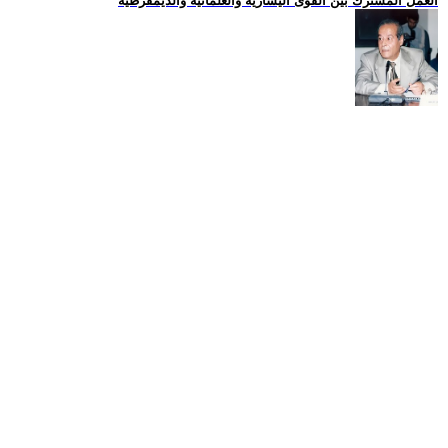
العمل المشترك بين القوى اليسارية والعلمانية والديمقرطية