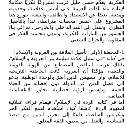
الفكرية، يقدّم حسن خليل غريب مشروعًا فكريًا متكاملًا
لإعادة بناء الذات العربية على أسس عقلانية، وحدوية،
ومدنية، بعيدًا عن الاستبداد والطائفية والتبعية. يتوزع هذا
المشروع على خمس محطات مترابطة، تبدأ بالتأصيل
النظري، وتنتقل إلى النقد الداخلي والخارجي، ثم إلى بناء
الجسور بين التيارات الفكرية، وتنتهي بتجسيد الفكر في
المقاومة والحراك الشعبي.
1-المحطة الأولى: تأصيل العلاقة بين العروبة والإسلام:
في كتابه "في سبيل علاقة سليمة بين العروبة والإسلام"،
يفكك غريب التناقض المصطنع بين الهوية القومية
والدينية، مؤكدًا أن العروبة كانت الحاضنة التاريخية
للإسلام، وأن تسييس الدين أضرّ بالوحدة الوطنية. يدعو
إلى فصل الدين عن الدولة دون إقصائه من الحياة
العامة، ويؤسس لرؤية حضارية تتجاوز الانقسامات
الطائفية.
أما في كتابه "الردة في الإسلام"، فيقدّم قراءة عقلانية
لمفهوم الردة، كاشفًا كيف استُخدم لقمع الفكر الحر
وتكريس السلطة، داعيًا إلى تحرير الدين من قبضة
السياسة، والعقل من سطوة الفقه المغلق.