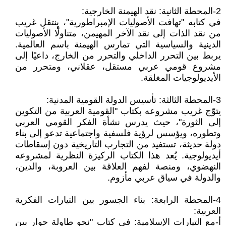
2-المحطة الثانية: نقد الهيمنة الخارجية:
في كتابه "تهافت الأصوليات الإمبراطورية"، ينتقل غريب
من نقد الذات إلى نقد الآخر المهيمن، متناولًا الأصوليات
الدينية والسياسية التي تمارس الهيمنة باسم العالمية.
يربط بين التحرر الداخلي والتحرر من الخارج، داعيًا إلى
مشروع قومي عربي مستقل، عقلاني، ومتحرر من
الأيديولوجيات المغلقة.
3-المحطة الثالثة: تأسيس الدولة القومية المدنية:
يتوّج غريب مشروعه بكتاب "القومية العربية من التكوين
إلى الثورة"، حيث يدرس نشأة الفكر القومي العربي
وتطوره، ويؤسس لرؤية فلسفية واجتماعية تدعو إلى بناء
دولة حديثة، تستفيد من التجارب التاريخية دون إسقاطات
أيديولوجية. يُعد هذا الكتاب الركيزة النظرية لمشروعه
النهضوي، ومنصة لفهم العلاقة بين العروبة، والدين،
والدولة في سياق عربي مأزوم.
4-المحطة الرابعة: بناء الجسور بين التيارات الفكرية
العربية:
أ-مع التيارات الإسلامية: في كتاب "نحو طاولة حوار بين