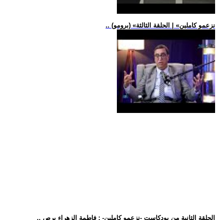
.. (برومو) «نزعمو كاملين» | الحلقة الثالثة
.. الحلقة الثانية من بودكاست -نزعمو كاملين- : فاطمة الزهراء برص