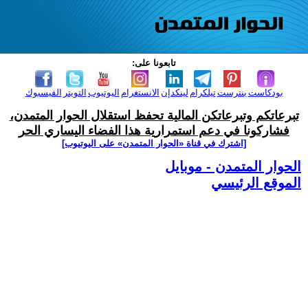
تابعونا على:
بودكاست
بنترست
تيلكرام
لينكدإن
الانستغرام
اليوتيوب
التويتر
الفيسبوك
تبرعاتكم وتبرعاتكن المالية تحفظ استقلال الحوار المتمدن،
فشاركونا في دعم استمرارية هذا الفضاء اليساري الحر
[اشترك في قناة ‫«الحوار المتمدن» على اليوتيوب]
الحوار المتمدن - موبايل
الموقع الرئيسي