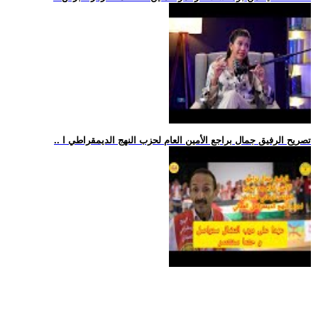
.. تصريح الرفيق جمال براجع الأمين العام لحزب النهج الديمقراطي ا