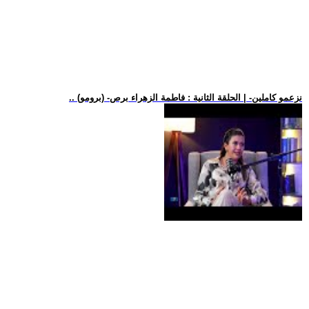
.. (برومو) -نزعمو كاملين- | الحلقة الثانية : فاطمة الزهراء برص