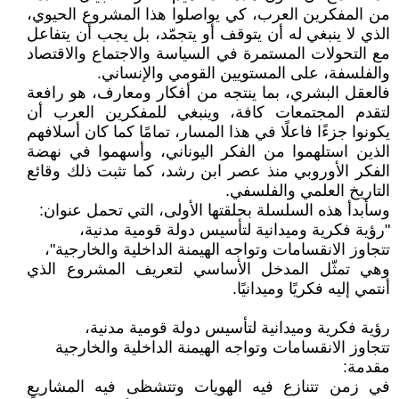
من المفكرين العرب، كي يواصلوا هذا المشروع الحيوي،
الذي لا ينبغي له أن يتوقف أو يتجمّد، بل يجب أن يتفاعل
مع التحولات المستمرة في السياسة والاجتماع والاقتصاد
والفلسفة، على المستويين القومي والإنساني.
فالعقل البشري، بما ينتجه من أفكار ومعارف، هو رافعة
لتقدم المجتمعات كافة، وينبغي للمفكرين العرب أن
يكونوا جزءًا فاعلًا في هذا المسار، تمامًا كما كان أسلافهم
الذين استلهموا من الفكر اليوناني، وأسهموا في نهضة
الفكر الأوروبي منذ عصر ابن رشد، كما تثبت ذلك وقائع
التاريخ العلمي والفلسفي.
وسأبدأ هذه السلسلة بحلقتها الأولى، التي تحمل عنوان:
"رؤية فكرية وميدانية لتأسيس دولة قومية مدنية،
تتجاوز الانقسامات وتواجه الهيمنة الداخلية والخارجية"،
وهي تمثّل المدخل الأساسي لتعريف المشروع الذي
أنتمي إليه فكريًا وميدانيًا.
رؤية فكرية وميدانية لتأسيس دولة قومية مدنية،
تتجاوز الانقسامات وتواجه الهيمنة الداخلية والخارجية
مقدمة:
في زمن تتنازع فيه الهويات وتتشظى فيه المشاريع