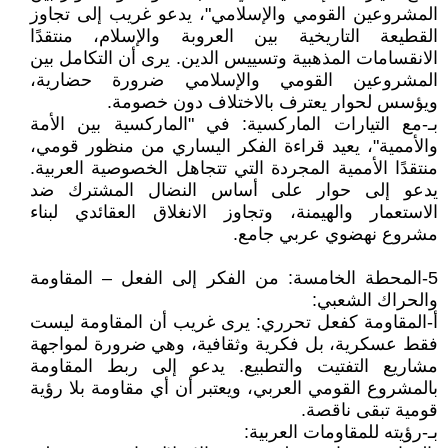
المشروعين القومي والإسلامي"، يدعو غريب إلى تجاوز
القطيعة التاريخية بين العروبة والإسلام، منتقدًا
الانقسامات المذهبية وتسييس الدين. يرى أن التكامل بين
المشروعين القومي والإسلامي ضرورة حضارية،
ويؤسس لحوار يعترف بالاختلاف دون خصومة.
بـ-مع التيارات الماركسية: في "الماركسية بين الأمة
والأممية"، يعيد قراءة الفكر اليساري من منظور قومي،
منتقدًا الأممية المجردة التي تتجاهل الخصوصية العربية.
يدعو إلى حوار على أساس النضال المشترك ضد
الاستعمار والهيمنة، وتجاوز الانغلاق العقائدي لبناء
مشروع نهضوي عربي جامع.
5-المحطة الخامسة: من الفكر إلى الفعل – المقاومة
والحراك الشعبي:
أ-المقاومة كفعل تحرري: يرى غريب أن المقاومة ليست
فقط عسكرية، بل فكرية وثقافية، وهي ضرورة لمواجهة
مشاريع التفتيت والتطبيع. يدعو إلى ربط المقاومة
بالمشروع القومي العربي، ويعتبر أن أي مقاومة بلا رؤية
قومية تبقى ناقصة.
بـ-رؤيته للمقاومات العربية: