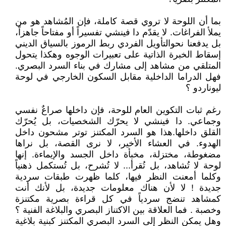
بما أن اللوحة لا تروي قصة كاملة، فإن المُشاهد هو من
يملأ الفراغات. لا يقدّم دا فينشي تفسيراً أو مفتاحاً جاهزاً،
بل يدفعنا نحوالتأويل الفردي ربط الرموز بالسياق الديني
إسقاط الخبرة الذاتية على تعبيرات الوجوه وهكذا يتحول
المتلقي من مشاهد إلى مشارك في بناء السرد البصري.
فهل الدراما الداخلية مقابل السكون الخارجي في لوحة
ليوناردو ؟
رغم ثبات التكوين العام للوحة، فإن داخلها صراعٌ نفسي
وجماعي. دا فينشي لا يحرّك الشخصيات، بل يُحرّك
القلق داخلها.هذا هو السرد المكتنز توتر مشحون داخل
الهدوء. في العشاء الأخير، لا نرى القصة، بل نراها
مضغوطة، مختزلة، مخبأة داخل الجسد والإيماءة. إنها
لوحة لا تُشاهد، بل تُقرأ... لا تُشرح، بل تُستكمل ذهنياً
وكلما أمعنت النظر فيها، كلما ظهرت طبقات سردية
جديدة ! لا لأن هناك معلومات جديدة، بل لأنك أنت
كمشاهد تنضج سردياً في كل قراءة بصرية مكتنزة
وخصبة . فما العلاقة بين الاكتناز البصري والبلاغة الفنية ؟
وهل يمكن النظر إلى السرد البصري المكتنز كبنية بلاغية