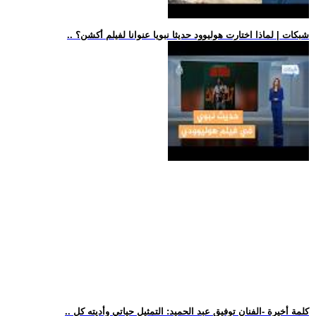
.. شبكات | لماذا اختارت هوليوود حديثا نبويا عنوانا لفيلم أكشن؟
.. كلمة أخيرة -الفنان توفيق عبد الحميد: التمثيل حياتي وأديته كل