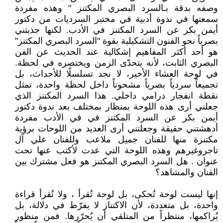
وصفه بدقة بـالسرد البصري المكتنز " وهذه مفردة
سمعتها في ندوة أدبية في مختبر السرديات من دكتور
أيمن بكر عن السرد المكتنز في الأدب. لكنها جذبتني
بصرياً نحو الفنون التشكيلية بقوة "السرد البصري المكتنز"
هو أحد أكثر المفاهيم إشكالية عند الحديث عن الفن
البصري الثابت، لأنه يتحدّى الزمن ويختصره في لحظة.
في لوحة العشاء الأخير، لا نجد تسلسلًا للأحداث، بل
تجميعاً سردياً بصرياً مشحوناً داخل لحظة واحدة، تمثل
نقطة انفجار درامي داخلي. هذا السرد المكتنز الذي
جعلني أرى هذه اللوحة بمنظار بمختلف بعد ندوة دكتور
أيمن بكر عن السرد المكتنز في في الأدب مفردة
أدهشتني حقيقة وجعلتني أرى العديد من اللوحات برؤية
مكتنزة منها للفنان جميل ملاعب وللفنان علي آل
تاجروغيرهم وهذه اللوحة التي عدت لأكتب عنها تحت
عنوان . هل السرد البصري المكتنز هو فعل مشترك بين
الفنان والمشاهد؟
إنها ليست لوحة تُحكى، بل لوحة تُقرأ ، ولا تُقرأ قراءة
واحدة، بل متعددة، لأن الاكتناز لا يفرّط في دلالة، بل
يُراكمها، منتظراً من المتلقي أن يُحرّرها. فمن منظور