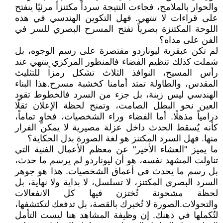
والحوار بالملامح، فجاءت النتيجة سرداً مكتنزاً مرئيًا ينفتح
على قراءات لا تنتهي. فهل التكوين الهندسي في هذه
اللوحة المكتنزة بصرياً تفتح المسرح البصري للسر في
الفن على مداه؟
لم تكن عبقرية ليوناردو مقتصرة على رسم الوجوه، بل
شملت كذلك تنظيم الفضاء فالمنظور المركزي ينتهي عند
رأس المسيح، النوافذ الثلاث تشكل رمزاً للتثليث
المقدس، والطاولة تمتد أمامنا كخشبة مسرح.هذا البناء
الهندسي ليس زينة، بل جزء من السرد فالخطوط تقود
العين نحو البطل الصامت، وتمنح لحظة الإعلان ثقلًا
درامياً مذهلًا. أما الفضاء وراء الشخصيات، فخاوٍ تماماً،
كأنه يُسقط الحدث داخل عزلة مصيرية لا يمكن الفرار
منها. فهل السرد المكتنز هو لغة الصورة بدل الحكاية؟
ما يميز "العشاء الأخير" عن معظم الأعمال الفنية التي
تناولت المشهد نفسه، هو أن ليوناردو لم يرسم ما حدث،
بل رسم ما يحدث في أعماق الشخصيات. هذا هو جوهر
السرد البصري المكتنز، لا تسلسل، لا بداية ولا نهاية، بل
لحظة مشحونة تُختزن فيها كل الانفعالات
والتحولات.الصورة لا تُخبرك بالقصة، بل تدفعك لتكتشفها،
لتُكملها في ذهنك. إن وظيفة المشاهد هنا ليست التأمل