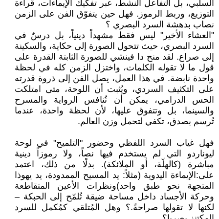
السلبي، بل التفاعل النشط، عبر تفكيك الإيماءات، قراءة
التوزيع، وربط الرموز. فهل حين يتفوّق الفن على الزمن
نصاب بدهشة السرد البصري ؟
"العشاء الأخير" ليس فقط مشهداً دينياً، بل درسٌ في
السرد البصري، حيث تتحول الصورة إلى حكاية، والسكينة
إلى صراع. لقد منح دا فينشي للصورة الثابتة القدرة على
قول ما لا تقوله الكلمات، واختزل الزمن كله في لحظة
واحدة نابضة. في هذا العمل، يصل الفن إلى ذروة قدرته
على التكثيف السردي، ويُثبت أن اللوحة، متى امتلكت
الحس الدرامي، يمكن أن تُنافس الرواية والمسرح
والسينما، بل وتتفوق عليها، لأن لحظة واحدة، عندما
تُرسم بصدق، تكفي لتحمل وزن العالم.
فهل غياب السرد اللفظي وحضور "التلميح" في لوحة
ليوناردو التي لم يستخدم فيها نصاً، ولا رموزاً دينية
مباشرة (كالهلّة، أو الملائكة). بدلًا من ذلك، اعتمد
على:الإيماءة اليدوية (مثلاً: يد المسيح الممدودة، يد يهوذا
المتجهة نحو طبق واحد)ونظرات الأعين المتقاطعة
وحركة الأجساد داخل مساحة ضيقة تُلمّح إلى الحبكة –
لكنها لا تقولها صراحةً.؟ وهل المُتلقي كمُكمل للسرد
المكتنز بصريا؟