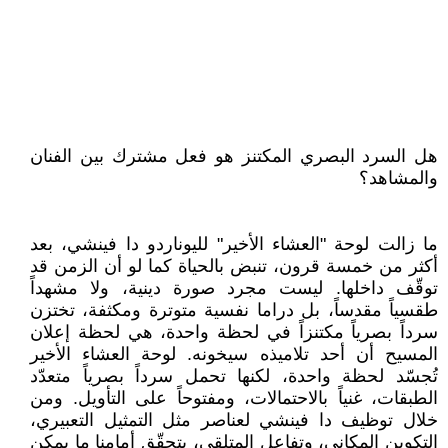
هل السرد البصري المكتنز هو فعل مشترك بين الفنان
والمشاهد؟
ما زالت لوحة "العشاء الأخير" لليوناردو دا فينشي، بعد
أكثر من خمسة قرون، تنبض بالحياة كما لو أن الزمن قد
توقّف داخلها. ليست مجرد صورة دينية، ولا مشهداً
طقسياً مقدساً، بل دراما نفسية متوترة ومكثفة، تختزن
سرداً بصرياً مكتنزاً في لحظة واحدة، هي لحظة إعلان
المسيح أن أحد تلاميذه سيخونه. لوحة العشاء الأخير
تُجسّد لحظة واحدة، لكنها تحمل سرداً بصرياً متعدّد
الطبقات، غنياً بالاحتمالات، ومفتوحاً على التأويل. ومن
خلال توظيف دا فينشي لعناصر مثل التمثيل التعبيري،
التكوين المكاني، وتفاعل المتلقي، يتحقّق أمامنا ما يمكن