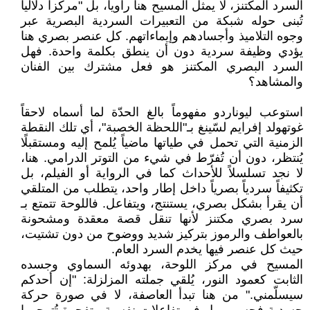
السرد المكتنز، لا يمثل المسيح هنا راوياً، بل "مركزاً دلالياً
تُبنى حوله شبكة من التعبيرات السردية البصرية عبر
وجوه التلاميذ وأجسادهم وإيماءاتهم. كل عنصر بصري هنا
يؤدي وظيفة سردية دون أن ينطق بكلمة واحدة. فهل
السرد البصري المكتنز هو فعل مشترك بين الفنان
والمشاهد؟
استوعب ليوناردو مفهوماً بالغ الحدّة لما أسماه لاحقاً
غوتهولد إفرايم لسّينغ بـ"اللحظة الخصبة"، أي تلك النقطة
الزمنية التي تحمل في طياتها ماضياً يُلمح إليه ومستقبلًا
يُنتظر، دون أن تُفرّط في شيء من التوتر الدرامي. هنا،
لا نجد تسلسلاً للأحداث كما في الرواية أو الفيلم، بل
تكثيفاً سردياً بصرياً داخل إطار واحد، يتطلب من المتلقي
أن يقرأ بشكل بصري، يستنتج، ويتفاعل. فاللوحة تتمتع بـ
سرد بصري مكتنز لأنها تنقل قصة معقدة ومشحونة
بالعواطف والرموز بتركيز شديد ووضوح من دون تشتيت،
حيث كل عنصر فيها يخدم السرد العام.
المسيح في مركز اللوحة، بهدوئه السماوي وجسده
الثابت كعمود النور، يُلقي جملته المزلزلة: "إن أحدكم
سيسلّمني." من هنا تبدأ العاصفة، لا في صورة حركة