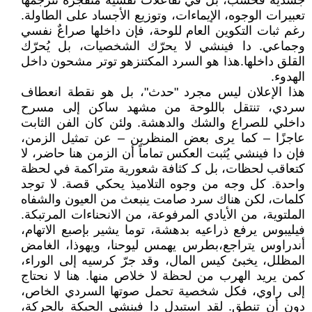
جسدية فحسب، بل في تفاعلات نفسية متفجرة تُترجمها
تعبيرات الوجوه، الإيماءات، وتوزيع الأجساد على الطاولة.
رغم ثبات التكوين العام للوحة، فإن داخلها صراعٌ نفسي
وجماعي. دا فينشي لا يحرّك الشخصيات، بل يُحرّك
القلق داخلها.هذا هو السرد المكتنزهو توتر مشحون داخل
الهدوء.
هذا الإعلان ليس مجرد "حدث"، بل هو نقطة انعطاف
سردي، تنتقل باللوحة من مشهد ساكن إلى مسرح
داخلي للصراع والشك والدهشة. ولئن كان الفن الثابت
عاجزًا – كما يرى بعض المنظرين – عن تمثيل الزمن،
فإن دا فينشي يُثبت العكس تماماً أن الزمن هنا حاضر، لا
كتعاقب لحظات، بل كـ كثافة شعورية متراكمة في لحظة
واحدة. كل وجه من وجوه التلاميذ يحكي قصة. لا توجد
كلمات، لكن هناك سرد صامت ينبعث من العيون والشفاه
الملتوية، من الأيادي المرفوعة، من الانحناءات المرتبكة.
فيليبوس يرفع ذراعيه بدهشة، توما يشير بإصبع الاتهام،
أندراوس يتراجع،بطرس يهمس ليوحنا، ويهوذا، الغامض
المظلل، يخبئ كيس المال، وقد جرّ كرسيه إلى الوراء،
كمن يريد الهرب من لحظة لا خلاص منها. هنا لا نحتاج
إلى راوي، فكل شخصية تحمل صوتها السردي الخاص،
دون أن تنطق. لقد استبدل دا فينشي الحبكة بالحركة،