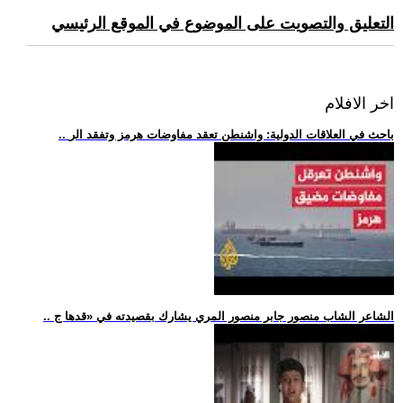
التعليق والتصويت على الموضوع في الموقع الرئيسي
اخر الافلام
.. باحث في العلاقات الدولية: واشنطن تعقد مفاوضات هرمز وتفقد الر
.. الشاعر الشاب منصور جابر منصور المري يشارك بقصيدته في «قدها ج