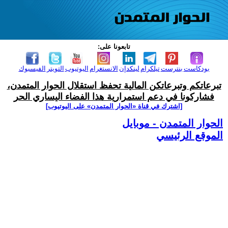
تابعونا على:
بودكاست
بنترست
تيلكرام
لينكدإن
الانستغرام
اليوتيوب
التويتر
الفيسبوك
تبرعاتكم وتبرعاتكن المالية تحفظ استقلال الحوار المتمدن،
فشاركونا في دعم استمرارية هذا الفضاء اليساري الحر
[اشترك في قناة ‫«الحوار المتمدن» على اليوتيوب]
الحوار المتمدن - موبايل
الموقع الرئيسي