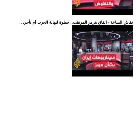
.. نقاش الساعة - اتفاق هرمز المرتقب.. خطوة لنهاية الحرب أم تأجي