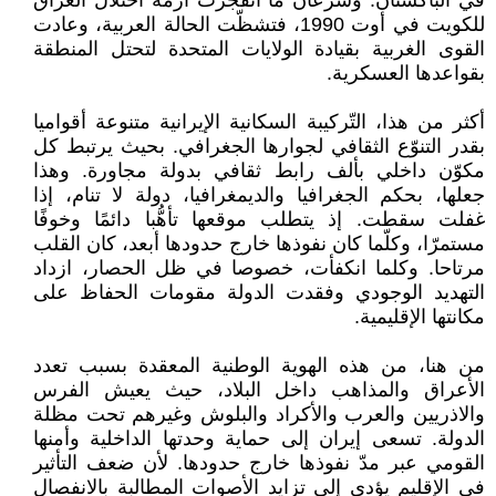
في الباكستان. وسرعان ما انفجرت أزمة احتلال العراق
للكويت في أوت 1990، فتشظّت الحالة العربية، وعادت
القوى الغربية بقيادة الولايات المتحدة لتحتل المنطقة
بقواعدها العسكرية.
أكثر من هذا، التّركيبة السكانية الإيرانية متنوعة أقواميا
بقدر التنوّع الثقافي لجوارها الجغرافي. بحيث يرتبط كل
مكوّن داخلي بألف رابط ثقافي بدولة مجاورة. وهذا
جعلها، بحكم الجغرافيا والديمغرافيا، دولة لا تنام، إذا
غفلت سقطت. إذ يتطلب موقعها تأهُّبا دائمًا وخوفًا
مستمرّا، وكلّما كان نفوذها خارج حدودها أبعد، كان القلب
مرتاحا. وكلما انكفأت، خصوصا في ظل الحصار، ازداد
التهديد الوجودي وفقدت الدولة مقومات الحفاظ على
مكانتها الإقليمية.
من هنا، من هذه الهوية الوطنية المعقدة بسبب تعدد
الأعراق والمذاهب داخل البلاد، حيث يعيش الفرس
والاذريين والعرب والأكراد والبلوش وغيرهم تحت مظلة
الدولة. تسعى إيران إلى حماية وحدتها الداخلية وأمنها
القومي عبر مدّ نفوذها خارج حدودها. لأن ضعف التأثير
في الإقليم يؤدي إلى تزايد الأصوات المطالبة بالانفصال