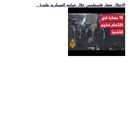
.. الاحتلال يعتقل فلسطينيين خلال عمليته العسكرية بقلنديا