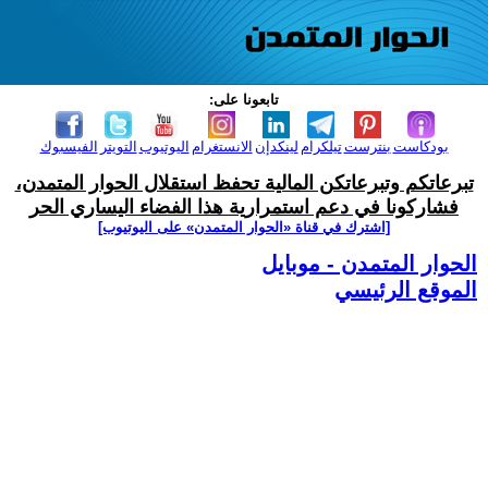
تابعونا على:
بودكاست
بنترست
تيلكرام
لينكدإن
الانستغرام
اليوتيوب
التويتر
الفيسبوك
تبرعاتكم وتبرعاتكن المالية تحفظ استقلال الحوار المتمدن،
فشاركونا في دعم استمرارية هذا الفضاء اليساري الحر
[اشترك في قناة ‫«الحوار المتمدن» على اليوتيوب]
الحوار المتمدن - موبايل
الموقع الرئيسي