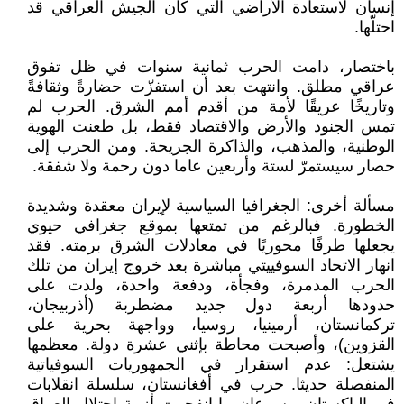
إنسان لاستعادة الأراضي التي كان الجيش العراقي قد
احتلّها.
باختصار، دامت الحرب ثمانية سنوات في ظل تفوق
عراقي مطلق. وانتهت بعد أن استفزّت حضارةً وثقافةً
وتاريخًا عريقًا لأمة من أقدم أمم الشرق. الحرب لم
تمس الجنود والأرض والاقتصاد فقط، بل طعنت الهوية
الوطنية، والمذهب، والذاكرة الجريحة. ومن الحرب إلى
حصار سيستمرّ لستة وأربعين عاما دون رحمة ولا شفقة.
مسألة أخرى: الجغرافيا السياسية لإيران معقدة وشديدة
الخطورة. فبالرغم من تمتعها بموقع جغرافي حيوي
يجعلها طرفًا محوريًا في معادلات الشرق برمته. فقد
انهار الاتحاد السوفييتي مباشرة بعد خروج إيران من تلك
الحرب المدمرة، وفجأة، ودفعة واحدة، ولدت على
حدودها أربعة دول جديد مضطربة (أذربيجان،
تركمانستان، أرمينيا، روسيا، وواجهة بحرية على
القزوين)، وأصبحت محاطة بإثني عشرة دولة. معظمها
يشتعل: عدم استقرار في الجمهوريات السوفياتية
المنفصلة حديثا. حرب في أفغانستان، سلسلة انقلابات