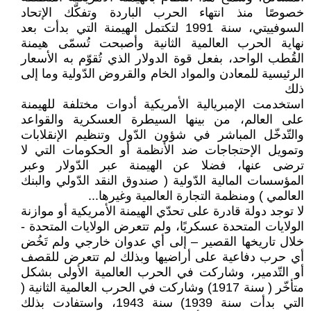
خصوصًا منذ انتهاء الحرب الباردة وتفكّك الإتحاد
السوفييتي، سنة 1991 لتكتمل الهيمنة التي بدأت بعد
نهاية الحرب العالمية الثانية وأصبحت تُسمّى هيمنة
القُطب الواحد، بفعل قوة الدولار الذي تُقوّم به الأسعار
الرئيسية للمعادن والمواد الخام والقروض الدّولية وما إلى
ذلك
استخدمت الإمبريالية الأمريكية أدوات مختلفة للهيمنة
على العالم، من بينها السيطرة العسكرية والقواعد
والتّدخّل المباشر في شؤون الدّول وتنظيم الإنقلابات
وتمويل الإحتجاجات ضد الأنظمة أو الحكومات التي لا
ترضى عنها، فضلا عن الهيمنة عبر الدّولار وعبر
المؤسسات المالية الدّولية ( صندوق النقد الدّولي والبنك
العالمي ) ومنظمة التجارة العالمية وغيرها...
لا توجد دولة قادرة على تحدّي الهيمنة الأمريكية أو موازنة
الولايات المتحدة عسكريًا، ولم تتعرض الولايات المتحدة -
خلال تاريخها القصير – إلى أي عدوان خارجي ولم تَخُض
أي حرب دفاعية على أراضيها وبذلك لم تتعرض للقصف
أو التّدمير، وشاركت في الحرب العالمية الأولى بشكل
متأخّر ( سنة 1917) وشاركت في الحرب العالمية الثانية (
التي بدأت سنة 1939) سنة 1943، واستفادت بذلك