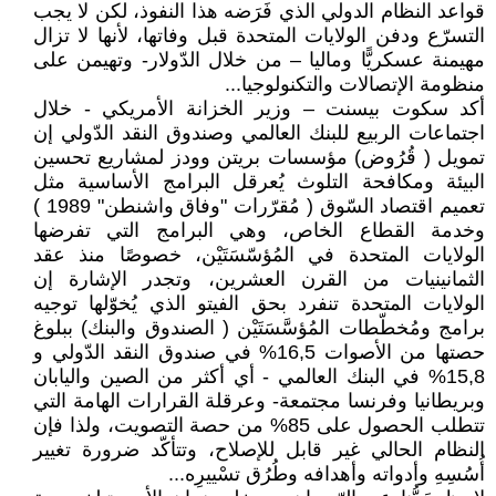
قواعد النظام الدولي الذي فَرَضه هذا النفوذ، لكن لا يجب
التسرّع ودفن الولايات المتحدة قبل وفاتها، لأنها لا تزال
مهيمنة عسكريًّا وماليا – من خلال الدّولار- وتهيمن على
منظومة الإتصالات والتكنولوجيا...
أكد سكوت بيسنت – وزير الخزانة الأمريكي - خلال
اجتماعات الربيع للبنك العالمي وصندوق النقد الدّولي إن
تمويل ( قُرُوض) مؤسسات بريتن وودز لمشاريع تحسين
البيئة ومكافحة التلوث يُعرقل البرامج الأساسية مثل
تعميم اقتصاد السّوق ( مُقرّرات "وفاق واشنطن" 1989 )
وخدمة القطاع الخاص، وهي البرامج التي تفرضها
الولايات المتحدة في المُؤسّسَتَيْن، خصوصًا منذ عقد
الثمانينيات من القرن العشرين، وتجدر الإشارة إن
الولايات المتحدة تنفرد بحق الفيتو الذي يُخوّلها توجيه
برامج ومُخطّطات المُؤسَّسَتَيْن ( الصندوق والبنك) ببلوغ
حصتها من الأصوات 16,5% في صندوق النقد الدّولي و
15,8% في البنك العالمي - أي أكثر من الصين واليابان
وبريطانيا وفرنسا مجتمعة- وعرقلة القرارات الهامة التي
تتطلب الحصول على 85% من حصة التصويت، ولذا فإن
النظام الحالي غير قابل للإصلاح، وتتأكّد ضرورة تغيير
أُسُسِهِ وأدواته وأهدافه وطُرُق تسْييرِه...