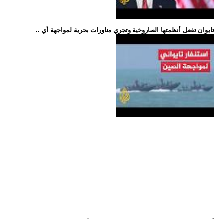
.. تايوان تفعل أنظمتها الصاروخية وتجري مناورات بحرية لمواجهة أي