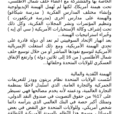
الخاصة بها والمُشتركة مع أعضاء حلف شمال الأطلسي،
تحت هيمنة أمريكا)، لكنها لم تُهمل الهيمنة الإيديولوجية
وإنشاء مختلف المدارس الفكرية ( مدرسة شيكاغو)
والهيمنة على مدارس أخرى (مدرسة فرنكفورت )
وتنظيم المؤتمرات ونشر المجلات الفكرية، وكل ذلك
تحت إشراف وكالة الإستخبارات الأمريكية ( سي آي إيه )
وخُبراء استراتيجيات الهيمنة...
بعد انهيار الإتحاد السوفييتي لم تعد أي دولة قادرة على
تحدي الهيمنة الأمريكية، ومع ذلك استغلت الإمبريالية
الأمريكية لتوسيع نفوذها المباشر أو من خلال توسيع حلف
شمال الأطلسي ( من 16 إلى ثلاثين دولة ) وارتفع الإنفاق
العسكري للولايات المتحدة وحلفائها...
الهيمنة النّقدية والمالية
أسّست الولايات المتحدة نظام بريتون وودز للتعريفات
الجمركية والتجارة العامة، الذي استُبدل لاحقًا بمنظمة
التجارة العالمية، ودعمته لأنه يخدم مصالحها فهي تسيطر
على 17% من حقوق التصويت في صندوق النقد الدولي،
وتمتلك أكبر حصة في البنك العالمي الذي يترأسه دائما
شخص أمريكي، وللولايات المتحدة حق النقض في بعض
المسائل، وسمح هذا النّظام بالهيمنة الأمريكية المُطلقة