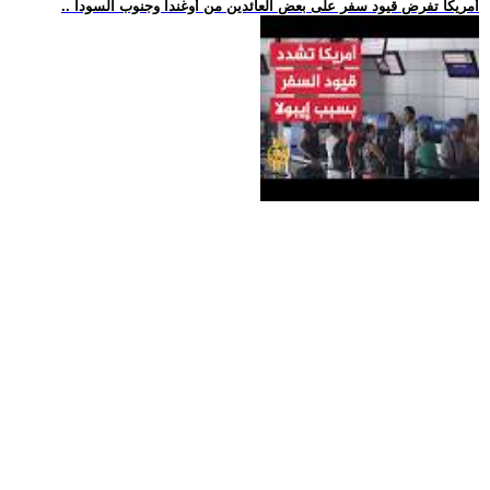
.. أمريكا تفرض قيود سفر على بعض العائدين من أوغندا وجنوب السودا