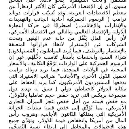
مستقراً و"تحت السيطرة" بنحو 2,9% على أساس
سنوي، أي إن الإقتصاد الأمريكي كان الأكثر ازدهاراً بين
معظم الاقتصادات الغربية، وقد تُسبّب قرارات دونالد
ترامب ( الرسوم الجمركية أحادية الجانب والتهديدات
والإنذارات والإهانات...) اضطرابًا في حركة التجارة
الدّولية والإقتصاد العالمي وبالتالي في الاقتصاد الأميركي،
لأن رأس المال يَنْفُرُ من حالة عدم اليقين وتبحث
الشركات عن الإستقرار لاتخاذ قراراتها المتعلقة
بالإستثمار والتوظيف، فيما يُريد المواطنون ( المُستهلكون)
شراء السلع والخدمات بأسعار تُناسب دَخْلَهُم، غير إن
الرسوم الجمركية على الواردات تَرْفَعُ التكاليف والأسعار
المحلية في الولايات المتحدة، فيما يريد دونالد ترامب
تحميل الدّول الأخرى و"الأجانب" ضرائب الاستيراد التي
يدفعها المستوردون الأمريكيون، كما يريد الحفاظ على
مكانة الدولار كاحتياطي دولي ( سبق له تهديد دول
مجموعة بريكس التي تريد خفض حجم تعاملها بالدّولار)،
مع خفض قيمته من أجل خفض عجز الميزان التجاري
الأمريكي، مما يُؤَدِّي إلى خفض قيمة سندات الخزانة
الأمريكية التي يمتلكها الدّائنون الأجانب، وهروب رأس
المال من أمريكا وانخفاض قيمة الدّولار، وتؤدّي جميع
هذه الإحتمالات والمخاطر إلى ارتفاع نسبة التّضخّم،