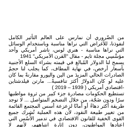
من الضّروري أن نمارس على العالم التأثير الكامل
لنفوذنا، للأغراض التي نراها مناسبة وباستخدام الوسائل
التي نراها مناسبة - هنري لوس، ناشر أمريكي وأحد
مؤسِّسِي مجلة تايم - مقال "القرن الأمريكي" 1941
يسمح لنا الدولار المُبالغ في قيمته بشراء السلع الأجنبية
بأسعار أرخص، في نهاية المطاف، كما يجلب لنا حجمُ
الصادرات الحالي المزيدَ من الين واليورو مقارنةً بما كان
عليه لو كان الدولارُ أكثرَ تنافسيةً... مارتن فيلدشتاين
-اقتصادي أمريكي ( 1939 – 2019 )
تستطيع الحكومات مصادرة جزء كبير من ثروة مواطنيها
سرًا ودون ضَجّة، من خلال التضخم المتواصل ... لا توجد
طريقة أكثر دهاءً أو أمانًا لزعزعة أسس المجتمع القائمة
من تغيير طبيعة النقود، لأن هذه العملية تُشرك جميع
القوى الخفية للقانون الاقتصادي في تدمير الأُسُس التي
اعتادها المواطنون، دون إثارة انتباههم، لأنهم لا