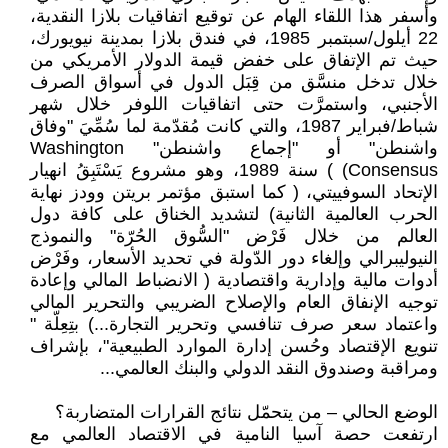
وأسفر هذا اللقاء الهام عن توقيع اتفاقيات بلازا النقدية،
22 أيلول/سبتمبر 1985، في فندق بلازا بمدينة نيويورك،
حيث تم الإتفاق على خفض قيمة الدولار الأمريكي من
خلال تدخل منسَّق من قِبَل الدول في أسواق الصرف
الأجنبي، واستمرَّت حتى اتفاقيات اللوفر خلال شهر
شباط/فبراير 1987، والتي كانت مُقدّمة لما سُمِّيَ "وفاق
واشنطن" أو "إجماع واشنطن" Washington
Consensus) ) سنة 1989، وهو مشروع يَسْتَبِقُ انهيار
الإتحاد السوفييتي، ( كما استبق مؤتمر بريتن وودز نهاية
الحرب العالمية الثانية) لتشديد الخناق على كافة دول
العالم من خلال فَرْض "السُّوق الحُرّة" والنموذج
النيوليبرالي وإلغاء دور الدّولة في تحديد الأسعار، وفَرْض
أدوات مالية وإدارية واقتصادية ( الانضباط المالي وإعادة
توجيه الإنفاق العام والإصلاح الضريبي والتحرير المالي
واعتماد سعر صرف تنافسي وتحرير التجارة...) بتِعِلّة "
تنويع الإقتصاد وحُسن إدارة الموارد الطبيعية"، بإشراف
ومراقبة وصندوق النقد الدولي والبنك العالمي...
الوضع الحالي – من يتحمّل نتائج القرارات المتضاربة؟
ارتفعت حصة آسيا النامية في الاقتصاد العالمي مع