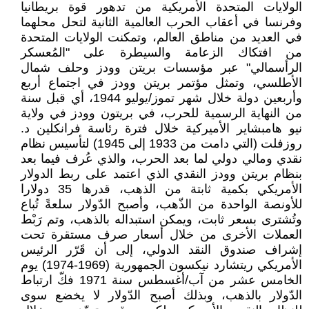
الولايات المتحدة الأمريكية من تدهور قوة بريطانيا
وفرنسا في أعقاب الحرب العالمية الثانية لتحل محلهما
في العديد من مناطق العالم، وتمكنت الولايات المتحدة
من افتكاك الزعامة والسيطرة على "المُعسكر
الرأسمالي" عبر مؤسسات بريتن وودز وحلف شمال
الأطلسي، وتمثل مؤتمر بريتن وودز في اجتماع أربع
وأربعين دولة خلال شهر تموز/يوليو 1944، أي قبل سنة
من النهاية الرسمية للحرب، في بريتون وودز في ولاية
نيو هامبشاير الأميركية خلال فترة رئاسة فرانكلين د.
روزفلت (التي دامت من 1933 إلى 1945) لتأسيس نظام
نقدي ومالي دولي لما بعد الحرب، والذي عُرف فيما بعد
بنظام بريتن وودز النقدي الذي اعتمد على ربط الدولار
الأمريكي بكمية ثابتة من الذهب، قدرها 35 دولارا
للأونصة الواحدة من الذّهب، وأصبح الدّولار سلعةً تُباع
وتُشترى بسعر ثابت، ويمكن استبداله بالذهب، وتم رَبْط
العملات الأخرى من خلال أسعار صرف مستقرة تحت
إشراف صندوق النقد الدولي، إلى أن قَرّر الرئيس
الأمريكي ريتشارد نيكسون الجمهورية (1969-1974) يوم
الخامس عشر من آب/أغسطس سنة 1971 فكّ ارتباط
الدّولار بالذهب، وبذلك أصبح الدّولار لا يخضع سوى