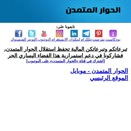
تابعونا على:
بودكاست
بنترست
تيلكرام
لينكدإن
الانستغرام
اليوتيوب
التويتر
الفيسبوك
تبرعاتكم وتبرعاتكن المالية تحفظ استقلال الحوار المتمدن،
فشاركونا في دعم استمرارية هذا الفضاء اليساري الحر
[اشترك في قناة ‫«الحوار المتمدن» على اليوتيوب]
الحوار المتمدن - موبايل
الموقع الرئيسي