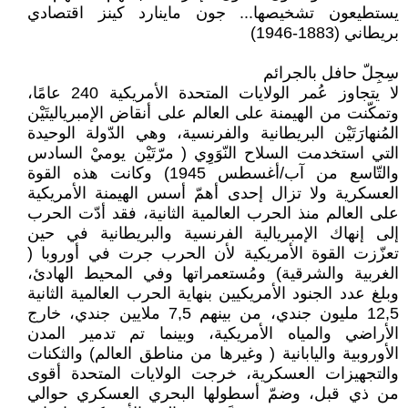
يستطيعون تشخيصها... جون ماينارد كينز اقتصادي
بريطاني (1883-1946)
سِجِلّ حافل بالجرائم
لا يتجاوز عُمر الولايات المتحدة الأمريكية 240 عامًا،
وتمكّنت من الهيمنة على العالم على أنقاض الإمبرياليتَيْن
المُنهارَتَيْن البريطانية والفرنسية، وهي الدّولة الوحيدة
التي استخدمت السلاح النّوَوِي ( مرّتَيْن يوميْ السادس
والتّاسع من آب/أغسطس 1945) وكانت هذه القوة
العسكرية ولا تزال إحدى أهمّ أسس الهيمنة الأمريكية
على العالم منذ الحرب العالمية الثانية، فقد أدّت الحرب
إلى إنهاك الإمبريالية الفرنسية والبريطانية في حين
تعزّزت القوة الأمريكية لأن الحرب جرت في أوروبا (
الغربية والشرقية) ومُستعمراتها وفي المحيط الهادئ،
وبلغ عدد الجنود الأمريكيين بنهاية الحرب العالمية الثانية
12,5 مليون جندي، من بينهم 7,5 ملايين جندي، خارج
الأراضي والمياه الأمريكية، وبينما تم تدمير المدن
الأوروبية واليابانية ( وغيرها من مناطق العالم) والثكنات
والتجهيزات العسكرية، خرجت الولايات المتحدة أقوى
من ذي قبل، وضمّ أسطولها البحري العسكري حوالي