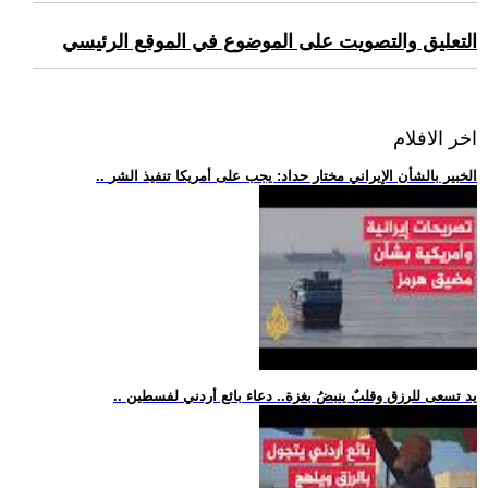
التعليق والتصويت على الموضوع في الموقع الرئيسي
اخر الافلام
.. الخبير بالشأن الإيراني مختار حداد: يجب على أمريكا تنفيذ الشر
.. يد تسعى للرزق وقلبٌ ينبضُ بغزة.. دعاء بائع أردني لفسطين