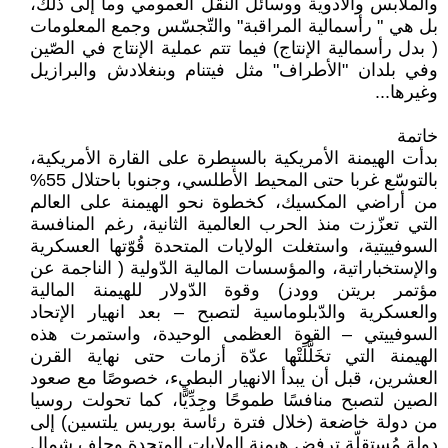
والملابس والأدوية ووسائل النقل العمومي وما إلى ذلك،
بل هي " رأسمالية المراقبة" والتّجسّس وجمع المعلومات
( بدل رأسمالية الإنتاج) فيما تتم عملية الإنتاج في الصّين
وفي بلدان "الأطراف" مثل فيتنام وبنغلادش والبرازيل
وغيرها...
خاتمة
بدأت الهيمنة الأمريكية بالسيطرة على القارة الأمريكية،
بالتوسّع غربا حتى المحيط الأطلسي، وجنوبا باحتلال 55%
من أراضي المكسيك، كخطوة نحو الهيمنة على العالم
التي تعزّزت منذ الحرب العالمية الثانية، رغم المنافسة
السوفييتية، واستغلت الولايات المتحدة قُوّتها العسكرية
والإستخباراتية، والمؤسسات المالية الدّولية ( الناجمة عن
مؤتمر بريتن وودز) وقوة الدّولار للهيمنة المالية
والعسكرية والدّبلوماسية لتصبح – بعد انهيار الإتحاد
السوفييتي – القوة العظمى الوحيدة، واستمرت هذه
الهيمنة التي تخَلَّلَتْها عدّة أزمات حتى نهاية القرن
العشرين، قبل أن يبدأ الانهيار البطيء، خصوصًا مع صعود
الصين لتصبح منافسًا طموحًا وجِدِّيًّا، كما تحولت روسيا
من دولة خاضعة (خلال فترة رئاسة بوريس يلتسين) إلى
دولة مُستقلّة ترفض هيمنة الولايات المتحدة وحلف شمال