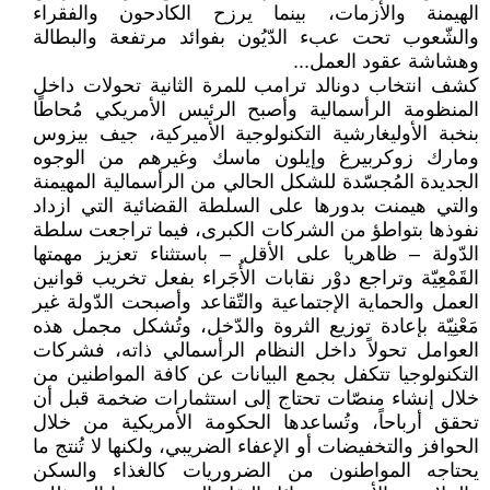
الهيمنة والأزمات، بينما يرزح الكادحون والفقراء
والشّعوب تحت عبء الدّيُون بفوائد مرتفعة والبطالة
وهشاشة عقود العمل...
كشف انتخاب دونالد ترامب للمرة الثانية تحولات داخل
المنظومة الرأسمالية وأصبح الرئيس الأمريكي مُحاطًا
بنخبة الأوليغارشية التكنولوجية الأميركية، جيف بيزوس
ومارك زوكربيرغ وإيلون ماسك وغيرهم من الوجوه
الجديدة المُجسّدة للشكل الحالي من الرأسمالية المهيمنة
والتي هيمنت بدورها على السلطة القضائية التي ازداد
نفوذها بتواطؤ من الشركات الكبرى، فيما تراجعت سلطة
الدّولة – ظاهريا على الأقل – باستثناء تعزيز مهمتها
القَمْعِيّة وتراجع دوْر نقابات الأُجَراء بفعل تخريب قوانين
العمل والحماية الإجتماعية والتّقاعد وأصبحت الدّولة غير
مَعْنِيّة بإعادة توزيع الثروة والدّخل، وتُشكل مجمل هذه
العوامل تحولاً داخل النظام الرأسمالي ذاته، فشركات
التكنولوجيا تتكفل بجمع البيانات عن كافة المواطنين من
خلال إنشاء منصّات تحتاج إلى استثمارات ضخمة قبل أن
تحقق أرباحاً، وتُساعدها الحكومة الأمريكية من خلال
الحوافز والتخفيضات أو الإعفاء الضريبي، ولكنها لا تُنتج ما
يحتاجه المواطنون من الضروريات كالغذاء والسكن