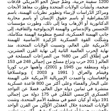
1200 سفينة حربية، وضَمَّ جيشُ الجو الأمريكي قاذفات
ضخمة، وأنشأت الولايات المتحدة وطوّرت معاهدَ الأبحاث
ومراكزَ الدّراسات لإرساء وتطوير نظريات الهيمنة، باسم
الدّيمقراطية أو باسم حقوق الإنسان أو باسم محاربة
الدكتاتورية أو الإرهاب وما إلى ذلك، وطورت مؤسسات
التّجسس والإندساس والهيمنة الإيديولوجية والثقافية، إلى
جانب الهيمنة العسكرية، لتصبح منظومة الهيمنة متكاملة،
وشكّلت القوة العسكرية الرّكيزة الأساسية للهيمنة
الأمريكية على العالم، وتسببت الولايات المتحدة، منذ
نهاية الحرب العالمية الثانية إلى نهاية القرن العشرين،
في إطْلاق أكثر من 80% من الصراعات المسلحة في
العالم ( 201 حرب ونزاع مسلح من إجمالي 248 في 153
دولة ومنطقة بين 1945 و 2001)، وأهمها حرب كوريا
وفيتنام والعراق ( 1991 و 2003 ) ويوغسلافيا
وأفغناستان، واعتمدت الإمبريالية الأمريكية على الهيمنة
على البحار والفضاء وعلى أكثر من 800 قاعدة عسكرية
منتشرة في ثمانين دولة حول العالم، فضلا عن التواجد
العسكري الرّسمي المُعْلَن في 175 دولة من إجمالي
191 دولة أو كيان عضو في منظمة الأمم المتحدة، وشنت
الولايات المتحدة خلال العقدَيْن الأوّلَيْن من القرن الواحد
والعشرين حروبا أو عمليات عسكرية في أكثر من ثمانين