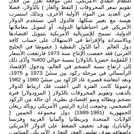
للنظام النقدي الأمريكي، لكن موقعه تعزّز من خلال
تقويم سعر المحروقات ( النفط والغاز ) بالدّولار، فضلا
عن العديد من المواد الأولية الأخرى، وبذلك استمرت
هيمنة مع تغيير شكلها، فالدول التي تستخدم الدولار
الأمريكي في احتياطياتها الدولية، أو لتمويل معاملاتها
الدولية، تسمح للإمبريالية الأمريكية بتمويل اقتصادها
وبالاستدانة والإفراط في الاستهلاك على حساب كافة
دول العالم . أما الدّول النفطية ( خصوصًا في الخليج
العربي) فقد خفضت الإنتاج سنة 1973 فارتفعت الأسعار
( المُقوّمة حصريا بالدّولار) بنسبة حوالي 400% وأدّى ذلك
إلى ارتفاع نسبة التضخم في العالم، ودخول الإقتصاد
الرأسمالي في مرحلة ركود بين سنتَيْ 1973 و 1975،
وبعد انتعاشة قصيرة عاد الرّكود بين سنتَيْ 1980 و 1982
وعمومًا كانت الفترة التي أعقبت فك ارتباط الدولار
بالذهب وتقويم المحروقات بالدّولار ( البترودولار) فترة
تضخم وبطالة ونمو اقتصادي بطيء، أي حالة من الركود
التضخمي، وجمعت إدارة الرئيس الأمريكي رونالد ريغان
الجمهورية (1981-1989) دول مجموعة الخمس (
الولايات المتحدة وبريطانيا وألمانيا الغربية وفرنسا
واليابان)، بهدف تخفيف الضغط على الدولار الأمريكي
وإضعافه بهدف تقليص العجز التجاري الأمريكي المتنامي،