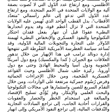
الأطلسي، ومع ارتفاع عدد الدّول التي لا تُصوت بصفة
آلية مع الولايات المتحدة في الأمم المتحدة، ومع ارتفاع
عدد الدّول التي تدعو إلى عالم رأسمالي "متعدّد
الأقطاب"، بدل القطب الواحد الذي تُهيمن عليه الولايات
المتحدة التي لا تزال أعظم قوة، وقد يدوم انحدارها
البطيء عقودًا قبل أن تنهار بفعل فقدان احتكار
التكنولوجيا والنفوذ العسكري والإنخفاض البطيء لهيمنة
الدّولار على التجارة والتحويلات المالية الدّولية، وقد
تُساعد سياسة الغطرسة الأمريكية المُفْرِطة التي تنتهجها
إدارة دونالد ترامب في هذا الإنهيار من خلال تدهور
العلاقات مع الجيران ( كندا والمكسيك) ومع دول أمريكا
الجنوبية ودول آسيا والمحيط الهادئ وحتى مع دول
أوروبا، ركيزة حلف شمال الأطلسي وحيث القواعد
العسكرية الضّخمة، ومن خلال الإجراءات الحمائية
وفرض رُسُوم جمركية مرتفعة على الواردات، ومن خلال
التقدّم السريع للصين واستثمارها في مجالات التكنولوجيا
والبحث العلمي والإبتكار، وقد يُؤَدِّي تسليح الإقتصاد
والمبالغة في استخدام الحَظْر والحصار والعقوبات
والقرارات أحادية الجانب، إلى تراجع المبادلات التجارية
والتّدفقات المالية، إلى تراجع النفوذ الأمريكي وإلى انهيار