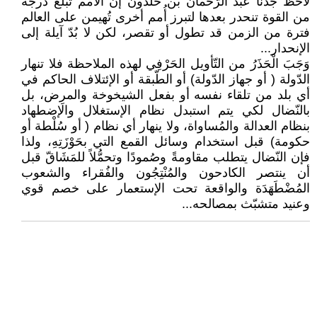
لاحظ جَدُّنا عبد الرّحمان بن خلدون إن الأمم تبلغ درجة
من القوة تنحدر بعدها لتبرز أُمم أخرى تُهيمن على العالم
فترة من الزمن قد تطول أو تقصر، لكن لا بُدّ آيلة إلى
الإنحدار...
وَجَبَ الْحَذَرُ من التّأويل الحَرْفِي لهذه الملاحظة فلا تنهار
الدّولة ( أو جهاز الدّولة) أو الطّبقة أو الإئتلاف الحاكم في
أي بلد من تلقاء نفسه أو بفعل الشيخوخة والمرض، بل
بالنّضال لكي يتم استبدل نظام الإستغلال والَإضطهاد
بنظام العدالة والمُساواة، ولا ينهار أي نظام ( أو سُلْطة أو
حكومة) قبل استخدام وسائل القمع التي بحَوْزَتِهِ، ولذا
فإن النّضال يتطلب مقاومةً وصُمودًا وتحمُّلاً للمَشَاقّ قبل
أن ينتصر الكادحون والمُنْتِجُون والفُقراء والشعوب
المُضْطَهَدَة والواقعة تحت الإستعمار على خصم قوي
وعنيد متشبّث بمصالحه...