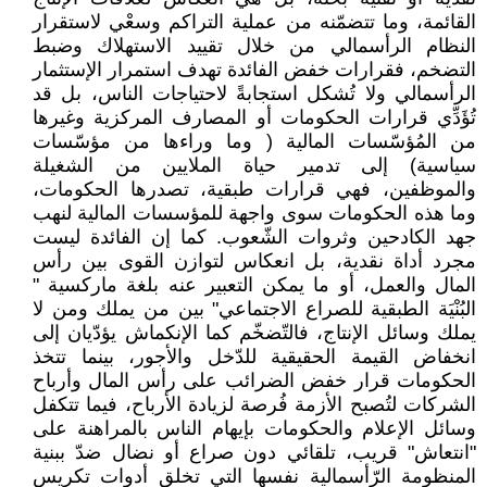
القائمة، وما تتضمّنه من عملية التراكم وسعْي لاستقرار
النظام الرأسمالي من خلال تقييد الاستهلاك وضبط
التضخم، فقرارات خفض الفائدة تهدف استمرار الإستثمار
الرأسمالي ولا تُشكل استجابةً لاحتياجات الناس، بل قد
تُؤَدِّي قرارات الحكومات أو المصارف المركزية وغيرها
من المُؤسّسات المالية ( وما وراءها من مؤسّسات
سياسية) إلى تدمير حياة الملايين من الشغيلة
والموظفين، فهي قرارات طبقية، تصدرها الحكومات،
وما هذه الحكومات سوى واجهة للمؤسسات المالية لنهب
جهد الكادحين وثروات الشّعوب. كما إن الفائدة ليست
مجرد أداة نقدية، بل انعكاس لتوازن القوى بين رأس
المال والعمل، أو ما يمكن التعبير عنه بلغة ماركسية "
البُنْيَة الطبقية للصراع الاجتماعي" بين من يملك ومن لا
يملك وسائل الإنتاج، فالتّضخّم كما الإنكماش يؤدّيان إلى
انخفاض القيمة الحقيقية للدّخل والأجور، بينما تتخذ
الحكومات قرار خفض الضرائب على رأس المال وأرباح
الشركات لتُصبح الأزمة فُرصة لزيادة الأرباح، فيما تتكفل
وسائل الإعلام والحكومات بإيهام الناس بالمراهنة على
"انتعاش" قريب، تلقائي دون صراع أو نضال ضدّ ببنية
المنظومة الرّأسمالية نفسها التي تخلق أدوات تكريس