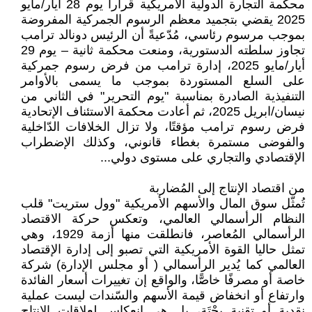
محكمة التجارة الدولية الأمريكية قرارا يوم 28 أيار/مايو
2025 يقضي بتجميد معظم الرسوم الجمركية المفروضة
بموجب مرسوم رئاسي، مُدّعيةً أن الرئيس دونالد ترامب
تجاوز سلطته الدستورية، ومنعت محكمة ثانية – يوم 29
أيار/مايو 2025، إدارة ترامب من فرض رسوم جمركية
على السلع المستوردة بموجب ما يسمى بالأوامر
التنفيذية الصادرة بمناسبة "يوم التحرير" في الثاني من
نيسان/ابريل 2025، ثم أعادت محكمة الاستئناف الإتحادية
فرض رسوم ترامب مؤقتًا، ولا تزال الخلافات الدّاخلية
والفوضى مستمرة بغطاء قانوني، وكذلك الإضطراب
الإقتصادي والتجاري على مستوى دولي...
من اقتصاد الإنتاج إلى المُضاربة
تُمثّل سوق المال والأسهم الأمريكية "وول ستريت" قلب
النظام الرأسمالي العالمي، وتعكس حركة الاقتصاد
الرأسمالي المُعاصر، فانطلقت منها أزمة 1929، وهي
تمثل حاليا القوة الأمريكية التي تصبو إلى إدارة الإقتصاد
العالمي كما يُدير الرأسمالي ( أو مجلس الإدارة) شركة
خاصة أو مصرفًا خاصًّا، والواقع إن تغييرات أسعار الفائدة
وارتفاع أو انخفاض قيمة الأسهم والسّندات ليست عملية
نقدية أو تقنية بحْتَة، بل هي انعكاس لعلاقات الإنتاج