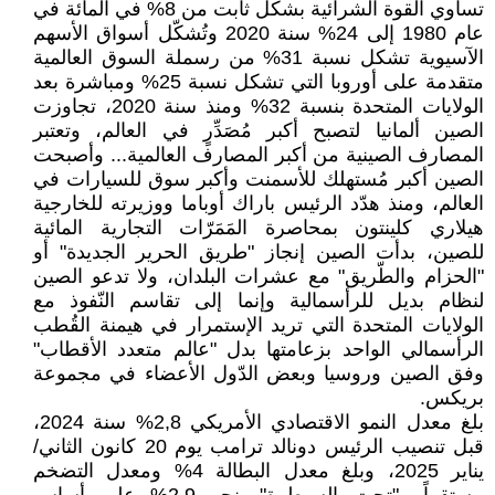
تساوي القوة الشرائية بشكل ثابت من 8% في المائة في
عام 1980 إلى 24% سنة 2020 وتُشكّل أسواق الأسهم
الآسيوية تشكل نسبة 31% من رسملة السوق العالمية
متقدمة على أوروبا التي تشكل نسبة 25% ومباشرة بعد
الولايات المتحدة بنسبة 32% ومنذ سنة 2020، تجاوزت
الصين ألمانيا لتصبح أكبر مُصَدِّرٍ في العالم، وتعتبر
المصارف الصينية من أكبر المصارف العالمية... وأصبحت
الصين أكبر مُستهلك للأسمنت وأكبر سوق للسيارات في
العالم، ومنذ هدّد الرئيس باراك أوباما ووزيرته للخارجية
هيلاري كلينتون بمحاصرة المَمَرّات التجارية المائية
للصين، بدأت الصين إنجاز "طريق الحرير الجديدة" أو
"الحزام والطّريق" مع عشرات البلدان، ولا تدعو الصين
لنظام بديل للرأسمالية وإنما إلى تقاسم النّفوذ مع
الولايات المتحدة التي تريد الإستمرار في هيمنة القُطب
الرأسمالي الواحد بزعامتها بدل "عالم متعدد الأقطاب"
وفق الصين وروسيا وبعض الدّول الأعضاء في مجموعة
بريكس.
بلغ معدل النمو الاقتصادي الأمريكي 2,8% سنة 2024،
قبل تنصيب الرئيس دونالد ترامب يوم 20 كانون الثاني/
يناير 2025، وبلغ معدل البطالة 4% ومعدل التضخم