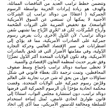
وتتضمن خطط ترامب العديد من التناقضات المماثلة،
والهدف هو زيادة إيرادات الخزينة بواسطة الرسوم
الجمركية ( اعتقادًا من دونالد ترامب إن الشركات
الأجنبية لا يمكنها أن تستغني عن السوق الأمريكية
الواسعة)، مع تخفيض الضريبة على الثروات الضّخمة
وأرباح الشّركات، لكن قد "تَجْرِي الرِّياح بما تشتهي سُفن
دونالد ترامب"، لأن الدّول الأخرى ردّت بفرض رسوم
جمركية على الصادرات الأمريكية، مما قد يؤدّي إلى
اضطرابات في سير الإقتصاد العالمي وحركة التجارة
الدّولية، وفي مقدّمتها الأضرار التي قد تلحق بالصادرات
الأمريكية، وقد تكون الولايات المتحدة أكثر الدّول تضرُّرًا
وفق تقرير حديث لمنظمة التعاون الإقتصادي والتنمية.
لا تحظى سياسة دونالد ترامب بإجماع وسط صفوف
المحافظين، وتمت ترجمة ذلك بغطاء قانوني في شكل
تساؤالات حول من يحق له شن حرب تجارية على العالم
وفَرْضَ رسوم جمركية على الولايات المتحدة، وقضت
محكمة اتحادية مؤخرًا بأن الرسوم الجمركية التي فرضها
دونالد ترامب، دون استشارة مجلس النواب، استنادًا إلى
قانون طوارئ اتحادي غامض، تُمثل إساءة استخدام
للسلطة ومخالفة للدستور الأمريكي، مما أدّى إلى اتخاذ