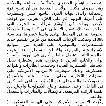
التصنيع والتّوَسُّع الحَضَرِي و"مَكْنَنَة" الصناعة والفلاحة
وهي ظروف مكّنت الولايات المتحدة من أن تصبح قوة
رأسمالية رائدة، بنهاية القرن التّاسع عشر، وسيطرت
على أمريكا النوبية، ثم على الجُزْء الغربي من كوكب
الأرض، وبدأت في التّوسّع شرقًا، منذ الحرب التي
أطلقتها ضد الإستعمار الإسباني في كوبا وبنما وأمريكا
الجنوبية ثم في المحيط الهادئ وآسيا خصوصًا منذ سنة
1898، وتمكنت الولايات المتحدة من فَرْض تقسيم جديد
للمستعمرات، والسيطرة على العديد من المواقع
الإستراتيجية والموارد، واكتملت السيطرة بعد الحرب
العالمية الثانية لتشمل مناطق أخرى في أوروبا وآسيا (
إيران والخليج العربي...) وتعزّزت هذه السّيطرة بفعل
الأساطيل العسكرية العديدة وحاملات الطّائرات والقواعد
العسكرية، وبذلك سيطرت الإمبريالية الأمريكية على
المَمَرّات التّجارية وعلى المواد الخام والأسواق
والتحويلات المالية وعلى قوة المُجَمّع الصناعي العسكري
في الدّاخل، وعلى تصميم وإنتاج التكنولوجيا والإنتاج ذي
القيمة الزائدة المرتفعة، كالإتصالات والطائرات واستغلال
الطاقة...
ركّزت الإمبريالية الأمريكية على الهيمنة العسكرية (