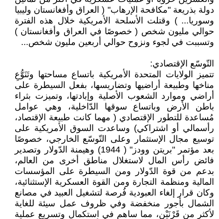
دولة بذريعة "مكافحة الإرهاب" ( العراق وأفغانستان وليبيا
وسوريا... ) وقتلت الأسلحة الأمريكية خلال هذه الفترة
حوالي مليون شخص ( خصوصًا في العراق وأفغانستان )
وتسببت في لجوء ونزوح حوالي أربعين مليون شخص...
التّوسّع الإقتصادي:
تتميز الولايات المتحدة الأمريكية باتساع مساحتها وتَنَوُّعِ
مناخها وطبيعة أراضيها وتضاريسها، بفعل السيطرة على
أراضي وموارد الشعوب الأصلية وإبادتها، وتميزت بثراء
باطن الأرض وباتساع سوقها الدّاخلية، وهي عوامل
مُساعدة للتطور الإقتصادي ( مهما كانت طبيعة الإقتصاد،
رأسمالي أو اشتراكي) وساعدت السوق الأمريكية على
توسيع مجال الإستثمار وعلى التّوسّع الخارجي، خصوصًا
بعد مؤتمر "بريتن وودز" ( 1944) وهيمنة الدّولار وتصدير
فائض رأس المال لاستغلال مناطق أخرى من العالم،
بدعم من قوة الدّولار ومن السيطرة على المؤسسات
المالية ومنظمة التجارة ومن القوة العسكرية الإستثنائية،
وكان قرار إلغاء العبودية فُرصة لتشغيل العبيد في مصانع
الشمال بأجور منخفضة وفي ظروف عمل سيئة للغاية
لأكثر من قَرْنَيْن، مما ساهم في استكمال وتسريع عملية