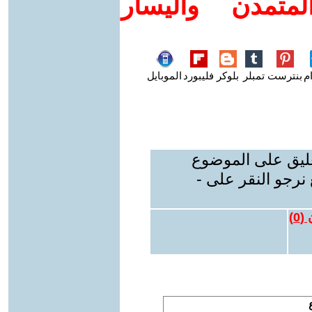
متمدن واليسار
م
بنترست
تمبلر
بلوكر
فليبورد
الموبايل
عليق على الموضوع
نرجو النقر على -
 (
0
)