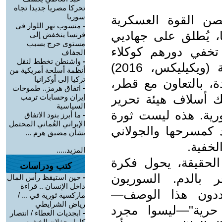
تحركا مصريا جديدا تجاه
سوريا
صن القوة العسكرية
-
منسوب نهر اللوار في
ا، يُطلق على جهاديي
فرنسا ينخفض إلى
مستوى حرج بسبب
 تخفي دورهم كوكلاء
الجفاف
-
واشنطن تخطط لنقل
إمبرياليين. وثائق البنتاغون المسربة (ويكيليكس، 2016)
أنظمة أسلحة أمريكية من
تركيا إلى أوكرانيا
 بالتعاون مع قطر،
-
اتفاق هرمز.. طموحات
ك أسلاف هيئة تحرير
إيران وحسابات ترمب
السياسية
ورية. هذه ليست ثورة
-
ما أبرز بنود الاتفاق
الإيراني العُماني المحتمل
 كمسرحها والجولاني
بشأن مضيق هرم ...
لخفية.
المزيد.....
 الحقيقة، يحول فكرة
كتب ودراسات
ر بالدم. السوريون
-
حين استيقظ رأس المال
داخل الإنسان .. قراءة
رددون هذا الوصف—
ماركسية ثورية في ... /
رياض الشرايطي
 حرية"—ليسوا مجرد
-
ابجديات العطاء / انتصار
كامل جفلان الخشت