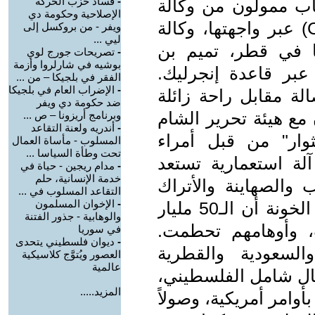
-
فساد حزب الحركة
اب ممولون من وكالة
الإصلاحية وحكومة دي
الاستخبارات المركزية الأمريكية (CIA) عبر واجهتها، وكالة
ويفر - من بروكسل إلى
ليي ...
 (USAID)، ووكلائها في قطر، تميم بن
-
تصريحات جورج لوي
بوشيه في شارلروا وأزمة
بر قاعدة إنجرليك.
الفقر في بلجيكا – من ...
-
الإضراب العام في بلجيكا
لة مقابل راحة زائلة
ضد حكومة دي ويفر
مع هيئة تحرير الشام
وبرنامج أريزونا – ص ...
-
أندريه ولعنة التقاعد
لثوار" من قبل أمراء
المسلوب - مأساة العمال
تحت وطأة السياسا ...
لة استعمارية تستعد
-
مدام ريجين - حياة في
خدمة الإنسانية، حلم
والصهاينة والأتراك
التقاعد المسلوب في ...
-
الإخوان المسلمون
وملوك الخليج كالنسور، سيجد هؤلاء الخونة أن الـ50 مليار
والوهابية - جذور الفتنة
، وأوهامهم تحطمت.
في سوريا
-
ديوان فلسطيني يتحدى
والسعودية والقطرية
العصور ويُتوَّج كلاسيكية
عالمية
ثال شامل الفلسطيني،
المزيد.....
أوامر أمريكية، وصولاً