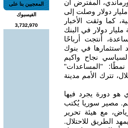
رماندي، المفترض أن
المعجبين بنا على
يد بناء بيروت، إلى سرقة بقيمة 30 مليار دولار وصلت إلى
الفيسبوك
، كما وثقت الأخبار
3,732,970
مة مليار دولار في البنك
اعدة، أنتجت أرباحًا
 أعيد استثمارها في بنوك
السياسي نجاح واكيم
نمطًا: "المساعدات"
ال، تترك الأمم مدينة
ي هو دورة يجرد فيها
هم. مصير سوريا يُكتب
اض، مع هيئة تحرير
مهد الطريق للاحتلال.