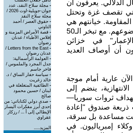
ل الدلالي. يعرفون أن
-
مجلة سلاح النقد، عدد
لتي تقصف غزة وتحتل
جوان-جويلية-اوت 2026 /
مجلة سلاح النقد
المقاومة. خيانتهم هي
-
حقوق العصر / أحمد
التاوتي
فشل وجودي، رفض لمواجهة عبثية خضوعهم. مع تبخر الـ50
-
قصة الأمراض المزمنة و
إفلاس الأطباء / عدنان
الإعمار" في خزائن
رضوان
Letters from the East /
-
حون أن أوصاف العديد
عدنان رضوان
-
العولمة الرأسمالية:
جدل المجرد والملموس /
فاخر جاسم
-
سياسة حفار الساق / د.
لآن عارية أمام موجة
خالد زغريت
-
الطائفية المتغلغلة في
لانتهازية، ينضم إلى
لبنان / حسين محمود
ستهداف ثروات سوريا—
صالح
-
صدى دولي لكتاباتي: من
 ذريعة صندوق "إعادة
إحدى أبرز مفكرات اليسار
الإيطالي إلى أ ... / رزكار
ر. هذه ليست مساعدة بل سرقة،
عقراوي
لاء إمبرياليون. في
المزيد.....