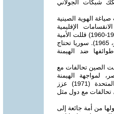
كك شبكات الجولاني
 صياغة الهوية الصينية
لانقسامات الإقليمية
والعرقية. حملات التعليم الشعبي (1950-1960) قللت الأمية
من 80% إلى 40% في عقد (يونسكو، 1965). سوريا تحتاج
وائفها ضد الهيمنة
بنت الصين تحالفات مع
، لمواجهة الهيمنة
الغربية. حضور الصين في الأمم المتحدة (1971) عزز
ي تحالفات مع دول مثل
ولها من أمة جائعة إلى