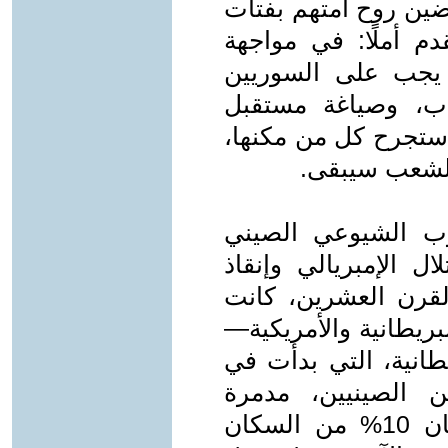
يضين روح أمتهم بفتات
دم أملًا: في مواجهة
 يجب على السوريين
اب، وصياغة مستقبل
 ستجرح كل من مكنها،
الشعب سيبقى.
زب الشيوعي الصيني
لال الإمبريالي وإنقاذ
لقرن العشرين، كانت
بريطانية والأمريكية—
يطانية، التي بدأت في
ن الصينيين، مدمرة
المجتمع والاقتصاد. بحلول 1930، كان 10% من السكان