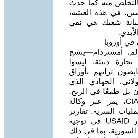
بالتخلص منه كما حدث
ن. في هذه العبثية،
يانة شعبك هي نفي
لأبدي.
في أوروبا
لم، أمستردام—ينسج
تجارة دنيئة. ليسوا
قايضون تراثهم بأوراق
لاني، الجهادي الذي
ن بل طمعًا في الربح.
هؤلاء هم جنود مشروع نظمته الـCIA، يمر عبر وكالة
لعمليات السرية. تقارير
من ذا إنترسبت (2017) تكشف دور USAID في توجيه
السورية، بما في ذلك