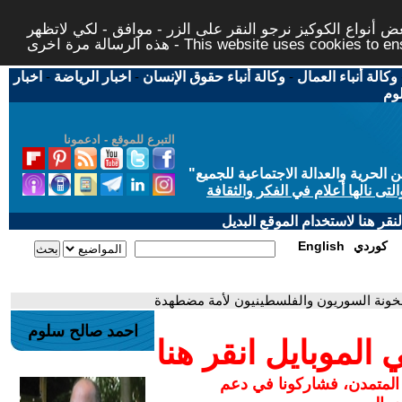
 أنواع الكوكيز نرجو النقر على الزر - موافق - لكي لاتظهر
This website uses cookies to ensure you ge
وكالة أنباء العمال
-
وكالة أنباء حقوق الإنسان
-
اخبار الرياضة
-
اخبار
لوم
التبرع للموقع - ادعمونا
حرية والعدالة الاجتماعية للجميع
"
تى نالها أعلام في الفكر والثقافة
قر هنا لاستخدام الموقع البديل
كوردي
English
الخونة السوريون والفلسطينيون لأمة مضطهدة
احمد صالح سلوم
لموبايل انقر هنا
 المتمدن، فشاركونا في دعم