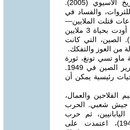
مدمنين، وفقًا لدراسات مجلة التاريخ الآسيوي (2005).
للثروات، والفساد في
عات قتلت الملايين—
مثل مجاعة خنان (1942-1943) التي أودت بحياة 3 ملايين
شخص (تقرير الأمم المتحدة، 1944). الصين، التي كانت
ة من العوز والتفكك.
 ماو تسي تونغ، ثورة
شعبية ضد هذه الظروف، محققًا تحرير الصين في 1949.
جيات رئيسية يمكن أن
 الفلاحين والعمال،
كان، في جيش شعبي. الحرب
ويلة (1937-1945) ضد اليابانيين، ثم حرب
التحرير ضد الكومينتانغ (1945-1949)، اعتمدت على