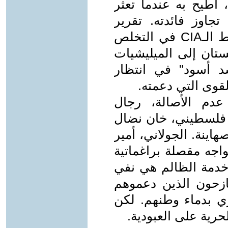
 أُطيح به عندما تعثر
جاوز فائدته. تقرير
فورين بوليسي (2018) يشير إلى نمط الـCIA في التخلص
ستان إلى الميليشيات
سد أسود" في انتظار
قوى التي دعمته.
دم الأصالة، رجال
، فلسطيني، خان نضال
ينة. الجولاني، أمير
جه مقصلة براغماتية
خدمة الظالم هي نفي
ازحون الذين دعموهم
ي بدماء وطنهم. لكن
حرية على العبودية.