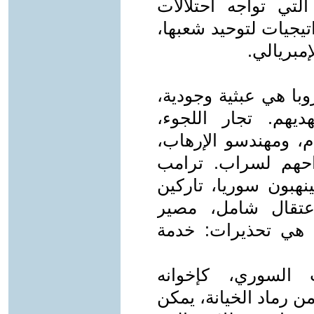
 1980. سوريا، التي تواجه احتلالات
تيجيات لتوحيد شعبها،
إمبريالي.
روبا هي عبثية وجودية،
يهم. تجار اللجوء،
U الملوثة بالدم، ومهندسو الإرهاب،
واحهم لسراب. ترامب
نهبون سوريا، تاركين
اعتقال شامل، مصير
ل هي تحذيرات: خدمة
السوري، كإخوانه
ن رماد الخيانة، يمكن