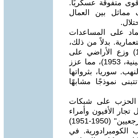
قوى متفوقة عسكريًا.
مماثل بين العمال
تلال.
تماد على المساعدات
مارية. بدلاً من ذلك،
أطلق إصلاحات زراعية (1949-1952) وزع الأراضي على
300 مليون فلاح (تقرير الحكومة الصينية، 1953)، مما عزز
نهب. سوريا، بثرواتها
بنى نموذجًا مشابهًا
 الحزب على شبكات
تجار الأفيون وأمراء
الحرب. حملات مثل "القضاء على الرجعيين" (1950-1951)
الكومبرادورية. في