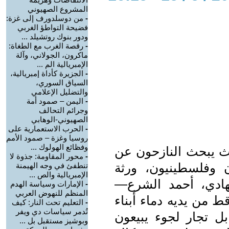
المشروع الصهيوني
-
من دوسلدورف إلى غزة:
فضيحة التواطؤ الغربي
ودور بنوك روتشيلد ...
-
رقصة الغرب مع الطغاة:
ماكرون، الجولاني، وآلة
الإمبريالية الم ...
-
الجزيرة كأداة إمبريالية،
السياق السوري،
والتضليل الإعلامي
-
اليمن – صمود أمة
وجرائم التحالف
الصهيوني-الوهابي
-
الحرب الاستعمارية على
روسيا وغزة – صمود الأمم
وفظائع الهولوك ...
يث يبحث النازحون عن
-
محور المقاومة: جذوة لا
وفلسطينيون، ورثة
تنطفئ في وجه الهيمنة
الإمبريالية والص ...
لجهادي، أحمد الشرع—
-
الإمارات وسياسة الهدم
المنظم للنهوض العربي
 من يديه دماء أبناء
-
التعليم تحت النار: كيف
تُدمر سياسات دي ويفر
بل تجار لجوء يبيعون
وبوشيز مستقبل بل ...