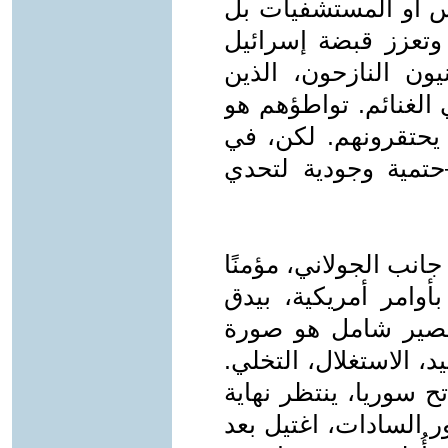
مدارس أو المستشفيات بل
تعزز قبضة إسرائيل
ون النازحون، الذين
ي الغنائم. تواطؤهم هو
 يحتقرونهم. لكن، في
حتمية وجودية لتحدي
انب الجولاني، مؤمنًا
بأوامر أمريكية، بيدق
ه. مصير شامل هو صورة
يد، الاستغلال، التخلي.
ح سوريا، ينتظر نهاية
ر السادات، اغتيل بعد