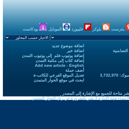
بنترست
بلوكر
فليبورد
الموبايل
بودكاست
اضافة موضوع جديد
التضامنية
اضافة خبر
إضافة يوتيوب-فلم إلى يوتيوب التمدن
إضافة كتاب إلى مكتبة التمدن
Add new article - English
أضف حملة
3,732,97
تعديل الموقع الفرعي للكاتب-ة
ابحث في موقع الحوار المتمدن
شر متاحة للجميع مع الإشارة إلى المصدر
ضاء هيئة الادارة لا تعبر بالضرورة عن رأي الحوار المتمدن