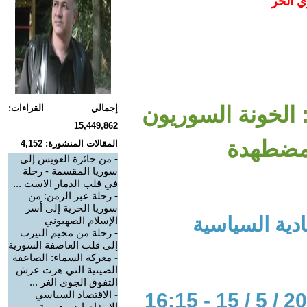
ي الحر
 الخونة السوريون
إجمالي القراءات:
15,449,862
 مضطهدة
المقالات المنشورة: 4,152
-
من جائزة العويس إلى
سوريا المقسمة - رحلة
في قلب الدمار الاست ...
-
رحلة عبر الزمن: من
سوريا الحرية إلى أسر
دية السياسية
الإسلام الصهيوني
-
رحلة من مخيم النيرب
إلى قلب العاصفة السورية
-
معركة السماء: الصاعقة
الصينية التي هزت عرش
التفوق الجوي الغر ...
-
الاقتصاد السياسي
الانتفاضات وهزيمة