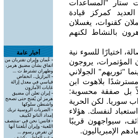
ت ستار "المساعدات
العديد كمركز قيادة
ملان كقنوات، يغسلان
اهرون بالنشاط لكنهم
لة، اختيارًا للسوء نية
أخبار عامة
-
عُمان وإيران تقتربان من
المؤتمرات، يروجون
اتفاق بشأن مضيق هرمز،
ما "ثوريهم" الجولاني
وطهران تشترط ت ...
-
البرازيل.. انخفاض
مسترشدًا بلاهوت ابن
قياسي في معدل إزالة
غابات الأمازون
اً بل صفقة محسوبة:
-
إيران تعلن أن مضيق
هرمز لن يٌفتح حتى تصحح
اب سوريا. لكن الحرية
واشنطن سلوكها
ستعباد لنفسك. هؤلاء
-
الضربات الروسية تربك
إمداد الناتو لكييف
ائف، سيواجهون قريبًا
-
فانس: نحن في -منتصف
اللعبة- وإيران أبلغتنا أنها
دهم الإمبرياليون.
لن تفرض رسوم ...
-
عبد العاطي يكشف