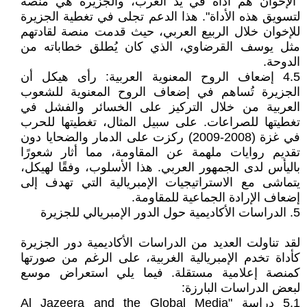
"الإخوان هم أداة في يد الغرب، والجزيرة هي منصة
لتسويق هذه الأداة". هذا الدعم تجلى في تغطية الجزيرة
للإخوان خلال الربيع العربي، حيث قدمت منصة لقادتهم
مثل يوسف القرضاوي، الذي كان يُطلق خطاباته من
الدوحة.
4.5 إضعاف الروح المعنوية العربية: رأى هيكل أن
الجزيرة تُساهم في إضعاف الروح المعنوية للشعوب
العربية من خلال التركيز على الخسائر والفشل في
تغطيتها للصراعات. على سبيل المثال، تغطيتها للحرب
في غزة (2008-2009) ركزت على الدمار والضحايا دون
تقديم روايات ملهمة عن المقاومة، مما أثار شعورًا
باليأس لدى الجمهور العربي. هذا الأسلوب، وفقًا لهيكل،
يتماشى مع الاستراتيجيات الإمبريالية التي تهدف إلى
إضعاف الإرادة الجماعية للمقاومة.
5. الدراسات الأكاديمية حول الدور الإمبريالي للجزيرة
لقد تناولت العديد من الدراسات الأكاديمية دور الجزيرة
كأداة تخدم الإمبريالية الغربية، على الرغم من صورتها
كمنصة إعلامية مستقلة. فيما يلي استعراض موسع
لبعض الدراسات البارزة:
5.1 دراسة "Al Jazeera and the Global Media