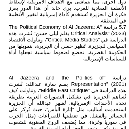
دول أخرى، مما يتماشى مع الأهداف الأمريكية لإسقاط
الأنظمة المعادية للغرب. يرى خالد أن هذا الدور يعزز
فكرة أن الجزيرة تُستخدم كأداة إمبريالية لتغيير الأنظمة
في المنطقة.
5.7 دراسة "The Political Economy of Al Jazeera: A
Critical Analysis" (2023) بقلم ليلى حسن: نُشرت هذه
الدراسة في "Critical Media Studies"، وتناولت الاقتصاد
السياسي للجزيرة. تُظهر حسن أن الجزيرة، بتمويلها من
الحكومة القطرية، تخضع لضغوط سياسية تجعلها أداة
للسياسات الإمبريالية
دراسة "Al Jazeera and the Politics of
Representation" (2021) بقلم سارة عبدالله: نُشرت
هذه الدراسة في "Middle East Critique"، وتناولت كيف
تُساهم الجزيرة في تشكيل التصورات العربية بطريقة
تخدم الأجندات الإمبريالية. تُظهر عبدالله أن الجزيرة
استخدمت أساليب مثل "إثارة اليأس"، حيث تُركز على
الخسائر والفشل في تغطيتها للصراعات (مثل الحرب
في سوريا وغزة)، مما يُضعف الروح المعنوية للشعوب
العربية ويُعزز شعور العجز أمام الهيمنة الغربية.