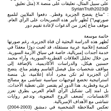
على سبيل المثال، تعليقات على منصة X (مثل تعليق
@SyrianTruth2023
: "مناع يفضح الجزيرة وقطر.. دفعوا الملايين لتلميع
صورتهم!") تُظهر تأثير هذه التصريحات على الرأي العام.
موقف مناع يُعزز من الدعوات لإعادة تقييم دور
خاتمة موسعة
تُظهر هذه الدراسة البحثية أن قناة الجزيرة، رغم صورتها
كمنصة إعلامية عربية مستقلة، قد لعبت دورًا معقدًا في
خدمة أجندات إمبريالية، خاصة في سياق الأزمة السورية.
من خلال تحليل العلاقات القطرية-السورية، وآراء محمد
حسنين هيكل، والدراسات الأكاديمية، بالإضافة إلى
مواقف شخصيات مثل فيصل القاسم وهيثم مناع، يتضح
أن الجزيرة لم تكن مجرد أداة إعلامية، بل منصة
استراتيجية تخضع لتوجيهات سياسية تتماشى مع مصالح
غربية وقطرية. هذا الدور لم يقتصر على تغطية الأحداث،
بل امتد إلى تشكيل الرأي العام العربي بطرق تعزز
الانقسامات، تُضعف الروح المعنوية، وتدعم روايات
تتماشى مع الأهداف الإمبريالية.
تعكس الملاحظة الشخصية في دمشق (2003-2004)