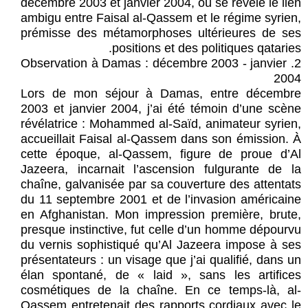
décembre 2003 et janvier 2004, où se révèle le lien
ambigu entre Faisal al-Qassem et le régime syrien,
prémisse des métamorphoses ultérieures de ses
positions et des politiques qataries.
2. Observation à Damas : décembre 2003 - janvier
2004
Lors de mon séjour à Damas, entre décembre
2003 et janvier 2004, j’ai été témoin d’une scène
révélatrice : Mohammed al-Saïd, animateur syrien,
accueillait Faisal al-Qassem dans son émission. À
cette époque, al-Qassem, figure de proue d’Al
Jazeera, incarnait l’ascension fulgurante de la
chaîne, galvanisée par sa couverture des attentats
du 11 septembre 2001 et de l’invasion américaine
en Afghanistan. Mon impression première, brute,
presque instinctive, fut celle d’un homme dépourvu
du vernis sophistiqué qu’Al Jazeera impose à ses
présentateurs : un visage que j’ai qualifié, dans un
élan spontané, de « laid », sans les artifices
cosmétiques de la chaîne. En ce temps-là, al-
Qassem entretenait des rapports cordiaux avec le