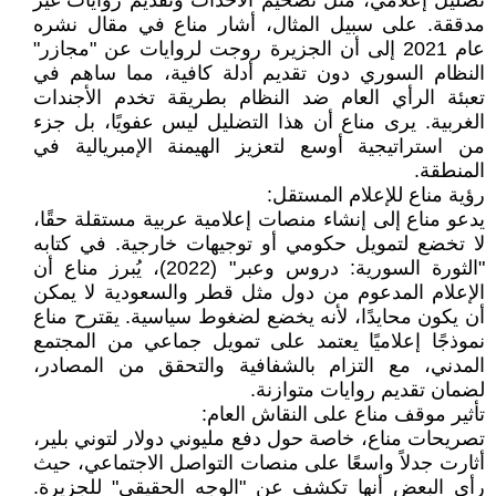
تضليل إعلامي، مثل تضخيم الأحداث وتقديم روايات غير
مدققة. على سبيل المثال، أشار مناع في مقال نشره
عام 2021 إلى أن الجزيرة روجت لروايات عن "مجازر"
النظام السوري دون تقديم أدلة كافية، مما ساهم في
تعبئة الرأي العام ضد النظام بطريقة تخدم الأجندات
الغربية. يرى مناع أن هذا التضليل ليس عفويًا، بل جزء
من استراتيجية أوسع لتعزيز الهيمنة الإمبريالية في
المنطقة.
رؤية مناع للإعلام المستقل:
يدعو مناع إلى إنشاء منصات إعلامية عربية مستقلة حقًا،
لا تخضع لتمويل حكومي أو توجيهات خارجية. في كتابه
"الثورة السورية: دروس وعبر" (2022)، يُبرز مناع أن
الإعلام المدعوم من دول مثل قطر والسعودية لا يمكن
أن يكون محايدًا، لأنه يخضع لضغوط سياسية. يقترح مناع
نموذجًا إعلاميًا يعتمد على تمويل جماعي من المجتمع
المدني، مع التزام بالشفافية والتحقق من المصادر،
لضمان تقديم روايات متوازنة.
تأثير موقف مناع على النقاش العام:
تصريحات مناع، خاصة حول دفع مليوني دولار لتوني بلير،
أثارت جدلاً واسعًا على منصات التواصل الاجتماعي، حيث
رأى البعض أنها تكشف عن "الوجه الحقيقي" للجزيرة.