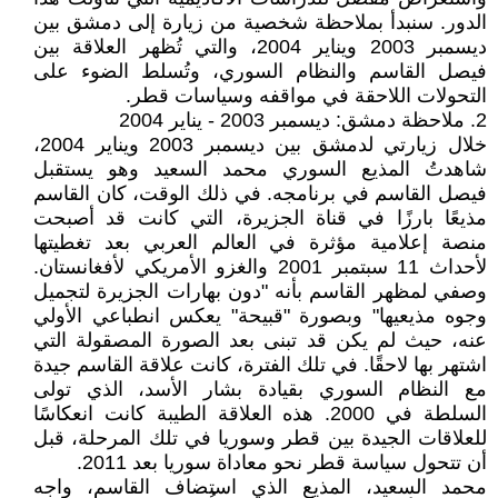
الدور. سنبدأ بملاحظة شخصية من زيارة إلى دمشق بين
ديسمبر 2003 ويناير 2004، والتي تُظهر العلاقة بين
فيصل القاسم والنظام السوري، وتُسلط الضوء على
التحولات اللاحقة في مواقفه وسياسات قطر.
2. ملاحظة دمشق: ديسمبر 2003 - يناير 2004
خلال زيارتي لدمشق بين ديسمبر 2003 ويناير 2004،
شاهدتُ المذيع السوري محمد السعيد وهو يستقبل
فيصل القاسم في برنامجه. في ذلك الوقت، كان القاسم
مذيعًا بارزًا في قناة الجزيرة، التي كانت قد أصبحت
منصة إعلامية مؤثرة في العالم العربي بعد تغطيتها
لأحداث 11 سبتمبر 2001 والغزو الأمريكي لأفغانستان.
وصفي لمظهر القاسم بأنه "دون بهارات الجزيرة لتجميل
وجوه مذيعيها" وبصورة "قبيحة" يعكس انطباعي الأولي
عنه، حيث لم يكن قد تبنى بعد الصورة المصقولة التي
اشتهر بها لاحقًا. في تلك الفترة، كانت علاقة القاسم جيدة
مع النظام السوري بقيادة بشار الأسد، الذي تولى
السلطة في 2000. هذه العلاقة الطيبة كانت انعكاسًا
للعلاقات الجيدة بين قطر وسوريا في تلك المرحلة، قبل
أن تتحول سياسة قطر نحو معاداة سوريا بعد 2011.
محمد السعيد، المذيع الذي استضاف القاسم، واجه