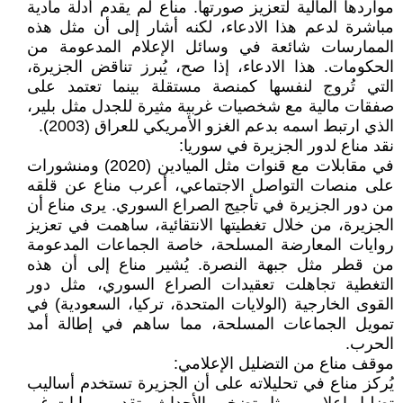
مواردها المالية لتعزيز صورتها. مناع لم يقدم أدلة مادية
مباشرة لدعم هذا الادعاء، لكنه أشار إلى أن مثل هذه
الممارسات شائعة في وسائل الإعلام المدعومة من
الحكومات. هذا الادعاء، إذا صح، يُبرز تناقض الجزيرة،
التي تُروج لنفسها كمنصة مستقلة بينما تعتمد على
صفقات مالية مع شخصيات غربية مثيرة للجدل مثل بلير،
الذي ارتبط اسمه بدعم الغزو الأمريكي للعراق (2003).
نقد مناع لدور الجزيرة في سوريا:
في مقابلات مع قنوات مثل الميادين (2020) ومنشورات
على منصات التواصل الاجتماعي، أعرب مناع عن قلقه
من دور الجزيرة في تأجيج الصراع السوري. يرى مناع أن
الجزيرة، من خلال تغطيتها الانتقائية، ساهمت في تعزيز
روايات المعارضة المسلحة، خاصة الجماعات المدعومة
من قطر مثل جبهة النصرة. يُشير مناع إلى أن هذه
التغطية تجاهلت تعقيدات الصراع السوري، مثل دور
القوى الخارجية (الولايات المتحدة، تركيا، السعودية) في
تمويل الجماعات المسلحة، مما ساهم في إطالة أمد
الحرب.
موقف مناع من التضليل الإعلامي:
يُركز مناع في تحليلاته على أن الجزيرة تستخدم أساليب