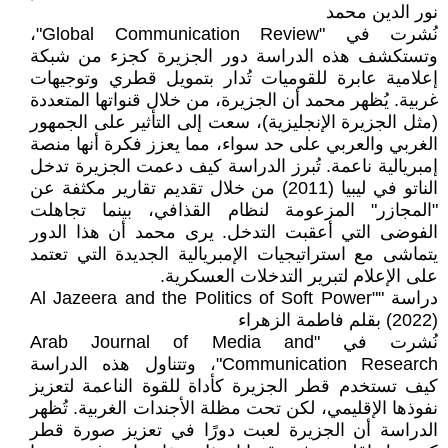
نور الدين محمد
نُشرت في "Global Communication Review"،
وتستكشف هذه الدراسة دور الجزيرة كجزء من شبكة
إعلامية عابرة للقوميات تُدار بتمويل قطري وتوجيهات
غربية. يُظهر محمد أن الجزيرة، من خلال قنواتها المتعددة
(مثل الجزيرة الإنجليزية)، سعت إلى التأثير على الجمهور
الغربي والعربي على حد سواء، مما يعزز فكرة أنها منصة
إمبريالية ناعمة. تُبرز الدراسة كيف دعمت الجزيرة تدخل
الناتو في ليبيا (2011) من خلال تقديم تقارير مكثفة عن
"المجازر" المزعومة لنظام القذافي، بينما تجاهلت
الفوضى التي أعقبت التدخل. يرى محمد أن هذا الدور
يتماشى مع استراتيجيات الإمبريالية الجديدة التي تعتمد
على الإعلام لتبرير التدخلات العسكرية.
دراسة "Al Jazeera and the Politics of Soft Power"
(2022) بقلم فاطمة الزهراء
نُشرت في "Arab Journal of Media and
Communication Research"، وتتناول هذه الدراسة
كيف تستخدم قطر الجزيرة كأداة للقوة الناعمة لتعزيز
نفوذها الإقليمي، لكن تحت مظلة الأجندات الغربية. تُظهر
الدراسة أن الجزيرة لعبت دورًا في تعزيز صورة قطر