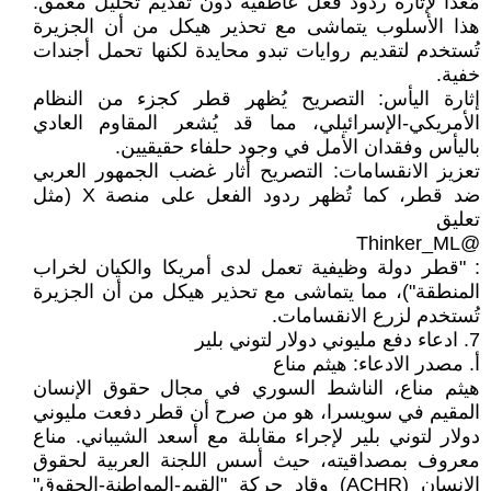
مُعدًا لإثارة ردود فعل عاطفية دون تقديم تحليل معمق.
هذا الأسلوب يتماشى مع تحذير هيكل من أن الجزيرة
تُستخدم لتقديم روايات تبدو محايدة لكنها تحمل أجندات
خفية.
إثارة اليأس: التصريح يُظهر قطر كجزء من النظام
الأمريكي-الإسرائيلي، مما قد يُشعر المقاوم العادي
باليأس وفقدان الأمل في وجود حلفاء حقيقيين.
تعزيز الانقسامات: التصريح أثار غضب الجمهور العربي
ضد قطر، كما تُظهر ردود الفعل على منصة X (مثل
تعليق
@Thinker_ML
: "قطر دولة وظيفية تعمل لدى أمريكا والكيان لخراب
المنطقة")، مما يتماشى مع تحذير هيكل من أن الجزيرة
تُستخدم لزرع الانقسامات.
7. ادعاء دفع مليوني دولار لتوني بلير
أ. مصدر الادعاء: هيثم مناع
هيثم مناع، الناشط السوري في مجال حقوق الإنسان
المقيم في سويسرا، هو من صرح أن قطر دفعت مليوني
دولار لتوني بلير لإجراء مقابلة مع أسعد الشيباني. مناع
معروف بمصداقيته، حيث أسس اللجنة العربية لحقوق
الإنسان (ACHR) وقاد حركة "القيم-المواطنة-الحقوق"