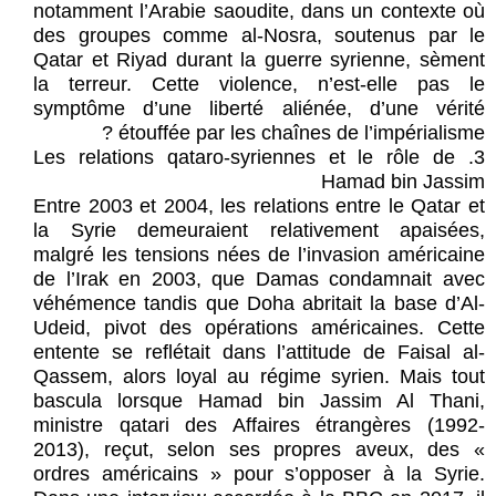
notamment l’Arabie saoudite, dans un contexte où
des groupes comme al-Nosra, soutenus par le
Qatar et Riyad durant la guerre syrienne, sèment
la terreur. Cette violence, n’est-elle pas le
symptôme d’une liberté aliénée, d’une vérité
étouffée par les chaînes de l’impérialisme ?
3. Les relations qataro-syriennes et le rôle de
Hamad bin Jassim
Entre 2003 et 2004, les relations entre le Qatar et
la Syrie demeuraient relativement apaisées,
malgré les tensions nées de l’invasion américaine
de l’Irak en 2003, que Damas condamnait avec
véhémence tandis que Doha abritait la base d’Al-
Udeid, pivot des opérations américaines. Cette
entente se reflétait dans l’attitude de Faisal al-
Qassem, alors loyal au régime syrien. Mais tout
bascula lorsque Hamad bin Jassim Al Thani,
ministre qatari des Affaires étrangères (1992-
2013), reçut, selon ses propres aveux, des «
ordres américains » pour s’opposer à la Syrie.