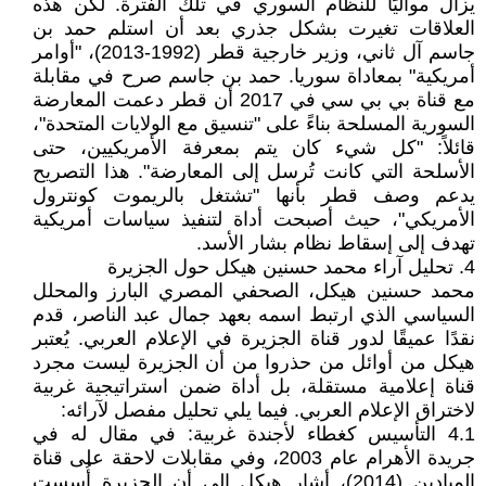
يزال مواليًا للنظام السوري في تلك الفترة. لكن هذه
العلاقات تغيرت بشكل جذري بعد أن استلم حمد بن
جاسم آل ثاني، وزير خارجية قطر (1992-2013)، "أوامر
أمريكية" بمعاداة سوريا. حمد بن جاسم صرح في مقابلة
مع قناة بي بي سي في 2017 أن قطر دعمت المعارضة
السورية المسلحة بناءً على "تنسيق مع الولايات المتحدة"،
قائلاً: "كل شيء كان يتم بمعرفة الأمريكيين، حتى
الأسلحة التي كانت تُرسل إلى المعارضة". هذا التصريح
يدعم وصف قطر بأنها "تشتغل بالريموت كونترول
الأمريكي"، حيث أصبحت أداة لتنفيذ سياسات أمريكية
تهدف إلى إسقاط نظام بشار الأسد.
4. تحليل آراء محمد حسنين هيكل حول الجزيرة
محمد حسنين هيكل، الصحفي المصري البارز والمحلل
السياسي الذي ارتبط اسمه بعهد جمال عبد الناصر، قدم
نقدًا عميقًا لدور قناة الجزيرة في الإعلام العربي. يُعتبر
هيكل من أوائل من حذروا من أن الجزيرة ليست مجرد
قناة إعلامية مستقلة، بل أداة ضمن استراتيجية غربية
لاختراق الإعلام العربي. فيما يلي تحليل مفصل لآرائه:
4.1 التأسيس كغطاء لأجندة غربية: في مقال له في
جريدة الأهرام عام 2003، وفي مقابلات لاحقة على قناة
الميادين (2014)، أشار هيكل إلى أن الجزيرة أُسست