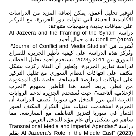
لتوفير تحليل أعمق، يمكن إضافة المزيد من الدراسات
الأكاديمية الحديثة التي تناولت دور الجزيرة، مع التركيز
على سياقات جديدة ومنهجيات متنوعة:
دراسة "Al Jazeera and the Framing of the Syrian
Conflict" (2024) بقلم جمال أحمد
نُشرت في "Journal of Conflict and Media Studies"،
وتُركز هذه الدراسة على كيفية تأطير الجزيرة للصراع
السوري بين 2011 و2023. يستخدم أحمد تحليل الخطاب
لدراسة تقارير الجزيرة، ويُظهر أن القناة ركزت بشكل
مكثف على انتهاكات النظام السوري مع تقليل التركيز
على انتهاكات المعارضة المسلحة، خاصة تلك المدعومة
من قطر. يربط أحمد هذا التأطير بمفهوم "الحرب
الإعلامية الناعمة"، حيث تُستخدم الجزيرة لدعم الروايات
الغربية التي تبرر التدخل في سوريا. تُضيف الدراسة أن
الجزيرة استخدمت تقنيات مثل التكرار المكثف لصور
الدمار في سوريا لتعزيز التعاطف مع المعارضة، مما
ساهم في تشكيل رأي عام مؤيد للتدخل الغربي.
دراسة "Transnational Media and Imperial Agendas:
Al Jazeera’s Role in the Middle East" (2023) بقلم