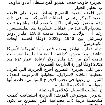
الجزيرة حاولت حذف الفيديو، لكن نشطاء أعادوا تداوله.
ب. تحليل الحوار
دور قاعدة العديد: التصريح يُسلط الضوء على قاعدة
العديد كمركز رئيسي للعمليات الأمريكية، بما في ذلك
دعم محتمل لإسرائيل. لكن لا توجد أدلة مباشرة تثبت
استخدام القاعدة في عمليات عسكرية ضد الفلسطينيين،
رغم أن الولايات المتحدة قدمت 158.6 مليار دولار
لإسرائيل بين 1946 و2023 (وفقًا لخدمة أبحاث
الكونغرس).
اتهام قطر بالتواطؤ: وصف قطر بأنها "شريكة" لأمريكا
يتناقض مع صورتها كداعمة للقضية الفلسطينية، حيث
قدمت أكثر من 1.5 مليار دولار لإعادة إعمار غزة منذ
2012 (وفقًا لوزارة الخارجية القطرية).
تأثير على الجزيرة: التصريح أحرج الجزيرة، التي تُعرف
بتغطيتها الناقدة لإسرائيل. محاولتها المزعومة للحذف
تُشير إلى رغبتها في تجنب الإحراج السياسي، خاصة أنها
ممولة من الحكومة القطرية.
ج. أساليب التضليل الإعلامي المحتملة
التحرير الموضوعي المزيف: الجزيرة استضافت كيميت
كشخصية غربية ذات مصداقية، لكن التصريح قد يكون