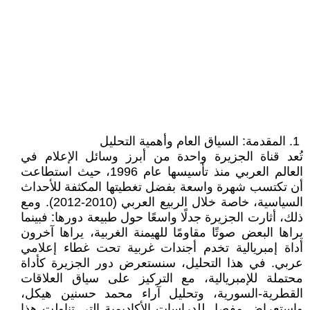
1. المقدمة: السياق العام وأهمية التحليل
تُعد قناة الجزيرة واحدة من أبرز وسائل الإعلام في
العالم العربي منذ تأسيسها عام 1996، حيث استطاعت
أن تكتسب شهرة واسعة بفضل تغطيتها المكثفة للأحداث
السياسية، خاصة خلال الربيع العربي (2010-2012). ومع
ذلك، أثارت الجزيرة جدلًا واسعًا حول طبيعة دورها: فبينما
يراها البعض صوتًا مقاومًا للهيمنة الغربية، يراها آخرون
أداة إمبريالية تخدم أجندات غربية تحت غطاء إعلامي
عربي. في هذا التحليل، سنستعرض دور الجزيرة كأداة
محتملة للإمبريالية، مع التركيز على سياق العلاقات
القطرية-السورية، وتحليل آراء محمد حسنين هيكل،
واستعراض مفصل للدراسات الأكاديمية التي تناولت هذا