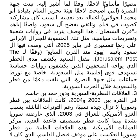
مصيرًا مأساويًا لاحقًا. وفقًا لما أُشير إليه، تبنت جبهة
النصرة (التي أصبحت لاحقًا هيئة تحرير الشام بقيادة أبو
محمد الجولاني) اغتياله بعد تعذيبه. السبب كان مشاركته
كصوت في فيلم وثائقي يفضح آل سعود، واصفًا إياهم
بـ"قرن الشيطان". هذا الوصف يتردد في روايات شعبية
وتصريحات سياسية، مثل تلك المنسوبة للجنرال الإيراني
علي رضا تنغسيري في يناير 2025، التي وصف فيها آل
سعود بأنهم "يهود منذ القرن السابع" (وفقًا لـ The
Jerusalem Post). مقتل السعيد يكشف مدى الخطر
الذي يواجه الصحفيين الذين يكشفون روايات حساسة
تستهدف قوى إقليمية مثل السعودية، خاصة مع تورط
جماعات مثل جبهة النصرة، التي تلقت دعمًا من قطر
والسعودية خلال الحرب السورية.
3. العلاقات القطرية-السورية ودور حمد بن جاسم
في الفترة بين 2003 و2004، كانت العلاقات بين قطر
وسوريا لا تزال جيدة نسبيًا، رغم التوترات الناشئة بسبب
الغزو الأمريكي للعراق في 2003، الذي عارضته سوريا
بشدة بينما كانت قطر تستضيف قاعدة العديد، مركز
العمليات الأمريكية. هذه العلاقات الطيبة بين قطر
وسوريا انعكست على موقف فيصل القاسم، الذي كان لا