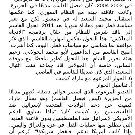
في 2003-2004، كان فيصل القاسم مذيعًا في الجزيرة،
وكانت علاقته جيدة مع النظام السوري، كما عكسها
استقبال محمد السعيد له في دمشق. لكن مع تغير
سياسة قطر نحو معاداة سوريا بعد 2011، تحول القاسم
إلى ناقد شرس للنظام من خلال برنامجه "الاتجاه
المعاكس". هذا التحول يعكس انتهازية القاسم، الذي غيّر
مواقفه بما يتماشى مع سياسات قطر. اليوم، كما أشرت،
أصبح القاسم من الداعمين لأبو محمد الجولاني، زعيم
هيئة تحرير الشام. هذا التحول يُظهر تناقضًا مع موقفه
السابق، خاصة أن الجولاني قاد جماعة تبنت اغتيال
السعيد، الذي كان صديقًا للقاسم في الماضي.
6. الحوار المزعوم مع مارك كيميت
أ. تفاصيل الحوار
الفيديو المزعوم، الذي استمر حوالي دقيقة، يُظهر مذيعًا
من الجزيرة (ليس فيصل القاسم) وهو يسأل مارك
كيميت عن دعم الولايات المتحدة لإسرائيل ضد
الفلسطينيين. رد كيميت كان: "ماذا يساوي الدعم
الأمريكي لإسرائيل ضد الفلسطينيين بدون قاعدة العديد،
التي تنطلق منها عمليات القتل في غزة والعراق واليمن..
وإذا كانت أمريكا تدعم، فـقطر شريكة!". يُزعم أن