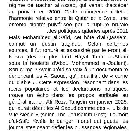
régime de Bachar al-Assad, qui venait d’accéder
au pouvoir en 2000. Cette connivence reflétait
l’harmonie relative entre le Qatar et la Syrie, une
entente bientôt pulvérisée par la rupture brutale
des politiques qataries après 2011.
Mais Mohammed al-Saïd, cet hôte d’al-Qassem,
connut un destin tragique. Selon certaines
sources, il fut torturé et assassiné par le Front al-
Nosra (devenu plus tard Hayat Tahrir al-Sham
sous la houlette d’Abou Mohammed al-Joulani).
Son crime ? Avoir prêté sa voix à un documentaire
dénonçant les Al Saoud, qu’il qualifiait de « corne
du diable ». Cette expression, résonnant dans les
récits populaires et les déclarations politiques,
trouve un écho dans les propos attribués au
général iranien Ali Reza Tangsiri en janvier 2025,
qui aurait décrit les Al Saoud comme des « juifs du
VIIe siècle » (selon The Jerusalem Post). La mort
d’al-Saïd révèle le danger mortel qui guette les
journalistes osant défier les puissances régionales,