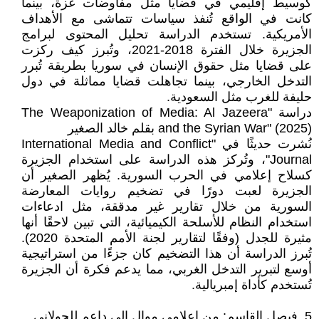
كوسيط إقليمي في قضايا مثل مفاوضات غزة، بينما
كانت في الواقع تُنفذ سياسات تتماشى مع الأهداف
الأمريكية. تستخدم الدراسة تحليل المحتوى لبرامج
الجزيرة خلال الفترة 2018-2021، وتُبرز كيف ركزت
على قضايا مثل حقوق الإنسان في سوريا بطريقة تُبرر
التدخل الخارجي، بينما تجاهلت قضايا مماثلة في دول
حليفة للغرب مثل السعودية.
دراسة "The Weaponization of Media: Al Jazeera
and the Syrian War" (2025) بقلم خالد الصغير
نُشرت حديثًا في "International Media and Conflict
Journal"، وتُركز هذه الدراسة على استخدام الجزيرة
كسلاح إعلامي في الحرب السورية. يُظهر الصغير أن
الجزيرة لعبت دورًا في تضخيم روايات المعارضة
السورية من خلال تقارير غير مدققة، مثل ادعاءات
استخدام النظام للأسلحة الكيميائية، التي تبين لاحقًا أنها
مثيرة للجدل (وفقًا لتقارير لجنة الأمم المتحدة 2020).
تُبرز الدراسة أن هذا التضخيم كان جزءًا من استراتيجية
أوسع لتبرير التدخل الغربي، مما يدعم فكرة أن الجزيرة
تُستخدم كأداة إمبريالية.
5. فيصل القاسم: من إعلامي موالٍ إلى داعم للجولاني