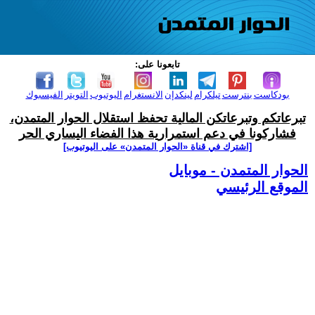
تابعونا على:
بودكاست
بنترست
تيلكرام
لينكدإن
الانستغرام
اليوتيوب
التويتر
الفيسبوك
تبرعاتكم وتبرعاتكن المالية تحفظ استقلال الحوار المتمدن،
فشاركونا في دعم استمرارية هذا الفضاء اليساري الحر
[اشترك في قناة ‫«الحوار المتمدن» على اليوتيوب]
الحوار المتمدن - موبايل
الموقع الرئيسي