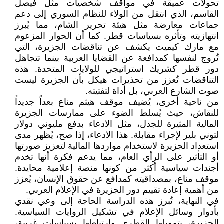
تحولات عميقة في مواقف شخصيات مثل فيصل
القاسم، الذي انتقل من الولاء للنظام السوري إلى دعم
جماعات معارضة مثل هيئة تحرير الشام، مما يُبرز
انتهازيته وتأثره بسياسات قطر. كما أن الحوار المزعوم
مع مارك كيميت يكشف عن تناقضات الجزيرة، التي
تُروج لنفسها كمدافعة عن القضايا العربية بينما تتجاهل
دور قطر كشريك استراتيجي للولايات المتحدة. هذه
التناقضات تُعزز من تحذيرات هيكل بأن الجزيرة ليست
صوت الشارع العربي، بل أداة لتفتيته.
من ناحية أخرى، يُضيف موقف هيثم مناع بعداً جديداً
للنقاش، حيث يُسلط الضوء على ممارسات الجزيرة
المالية المثيرة للجدل، مثل الادعاء بدفع مليوني دولار
لتوني بلير لإجراء مقابلة. هذا الادعاء، إذا صح، يُظهر مدى
استعداد الجزيرة لاستخدام مواردها المالية لتعزيز صورتها
أو التأثير على الرأي العام، مما يدعم فكرة أنها تخدم
أجندات سياسية أكثر من كونها منصة إعلامية محايدة.
موقف مناع، بمصداقيته كمدافع عن حقوق الإنسان، يُعزز
من أهمية إعادة تقييم دور الجزيرة في الإعلام العربي.
في النهاية، تُبرز هذه الدراسة الحاجة إلى وعي نقدي
بأدوار وسائل الإعلام في تشكيل الروايات السياسية.
الجزيرة، بتمويلها القطري وارتباطها بسياسات غربية،