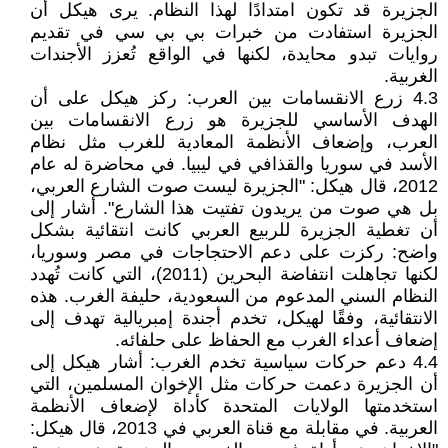
الجزيرة قد تكون امتدادًا لهذا النظام. يرى هيكل أن
الجزيرة استفادت من خبرات بي بي سي في تقديم
روايات تبدو محايدة، لكنها في الواقع تُعزز الأجندات
الغربية.
4.3 زرع الانقسامات بين العرب: ركز هيكل على أن
الهدف الأساسي للجزيرة هو زرع الانقسامات بين
العرب، وإضعاف الأنظمة المعادية للغرب مثل نظام
الأسد في سوريا والقذافي في ليبيا. في محاضرة له عام
2012، قال هيكل: "الجزيرة ليست صوت الشارع العربي،
بل هي صوت من يريدون تفتيت هذا الشارع". أشار إلى
أن تغطية الجزيرة للربيع العربي كانت انتقائية بشكل
واضح: ركزت على دعم الاحتجاجات في مصر وسوريا،
لكنها تجاهلت انتفاضة البحرين (2011)، التي كانت تُهدد
النظام السني المدعوم من السعودية، حليفة الغرب. هذه
الانتقائية، وفقًا لهيكل، تخدم أجندة إمبريالية تهدف إلى
إضعاف أعداء الغرب مع الحفاظ على حلفائه.
4.4 دعم حركات سياسية تخدم الغرب: أشار هيكل إلى
أن الجزيرة دعمت حركات مثل الإخوان المسلمين، التي
استخدمتها الولايات المتحدة كأداة لإضعاف الأنظمة
العربية. في مقابلة مع قناة العربي في 2013، قال هيكل: