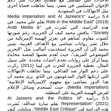
للأحداث التي تتماشى مع مصالح الغرب، مثل دعم
الإخوان المسلمين في مصر، بينما تجاهلت قضايا أخرى
مثل الانتهاكات في السعودية.
5.4 دراسة "Media Imperialism and Al Jazeera’s
Role in the Middle East" (2019) بقلم علي محمد: في
هذه الدراسة، التي نُشرت في "Arab Media &
Society"، يناقش محمد كيف أن الجزيرة، رغم صورتها
كصوت مقاوم، تُساهم في تعزيز الهيمنة الإمبريالية من
خلال نشر روايات تتماشى مع الأهداف الغربية. يشير
محمد إلى أن الجزيرة استخدمت أساليب مثل "التحرير
الموضوعي المزيف"، حيث تُقدم نفسها كمنصة محايدة
بينما تُركز على روايات تخدم أجندات محددة. على سبيل
المثال، تغطية الجزيرة للحرب في ليبيا (2011) ركزت
على دعم الثوار ضد القذافي، بينما تجاهلت الانتهاكات
التي ارتكبها الثوار المدعومون من الناتو. يرى محمد أن
هذا الدور يتماشى مع مفهوم "الإمبريالية الإعلامية"
(Media Imperialism)، حيث تُستخدم وسائل الإعلام
لفرض الهيمنة الغربية على المنطقة.
5.5 دراسة "Al Jazeera and the Politics of
Representation" (2021) بقلم سارة عبدالله: نُشرت
هذه الدراسة في "Middle East Critique"، وتناولت كيف