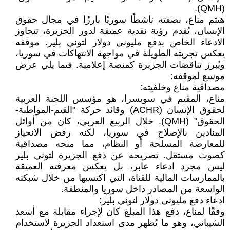
(QMH).
هيثم مناع، بصفته ناشطًا سوريًا بارزًا في مجال حقوق
الإنسان، يُقدم رؤية نقدية عميقة لدور الجزيرة، تتجاوز
الادعاء الخاص بدفع مليوني دولار لتوني بلير. موقفه
يعكس تجربته الطويلة في مواجهة الانتهاكات في سوريا،
ويُبرز تناقضات الجزيرة كمنصة إعلامية. فيما يلي عرض
موسع لموقفه:
مصداقية مناع وخلفيته:
مناع، المقيم في سويسرا، هو مؤسس اللجنة العربية
لحقوق الإنسان (ACHR) وقائد حركة "القيم-المواطنة-
الحقوق" (QMH). خلال الربيع العربي، كان من أوائل
المنادين بالإصلاح في سوريا، لكنه رفض الانحياز
للمعارضة المسلحة أو النظام، مما منحه مصداقية
كصوت مستقل. تصريحه عن دفع الجزيرة لتوني بلير
ليس مجرد ادعاء عابر، بل يعكس معرفته العميقة
بالممارسات المالية للقناة، التي اكتسبها من خلال شبكته
الواسعة من المصادر داخل سوريا والمنطقة.
ادعاء دفع مليوني دولار لتوني بلير:
وفقًا لمناع، دفع هذا المبلغ كان لإجراء مقابلة مع أسعد
الشيباني، وهو ما يُظهر مدى استعداد الجزيرة لاستخدام