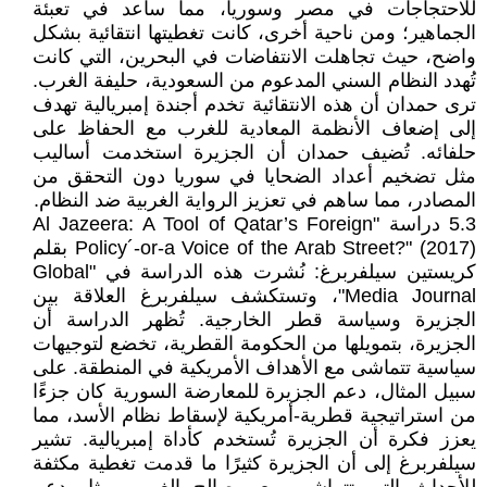
للاحتجاجات في مصر وسوريا، مما ساعد في تعبئة
الجماهير؛ ومن ناحية أخرى، كانت تغطيتها انتقائية بشكل
واضح، حيث تجاهلت الانتفاضات في البحرين، التي كانت
تُهدد النظام السني المدعوم من السعودية، حليفة الغرب.
ترى حمدان أن هذه الانتقائية تخدم أجندة إمبريالية تهدف
إلى إضعاف الأنظمة المعادية للغرب مع الحفاظ على
حلفائه. تُضيف حمدان أن الجزيرة استخدمت أساليب
مثل تضخيم أعداد الضحايا في سوريا دون التحقق من
المصادر، مما ساهم في تعزيز الرواية الغربية ضد النظام.
5.3 دراسة "Al Jazeera: A Tool of Qatar’s Foreign
Policy´-or-a Voice of the Arab Street?" (2017) بقلم
كريستين سيلفربرغ: نُشرت هذه الدراسة في "Global
Media Journal"، وتستكشف سيلفربرغ العلاقة بين
الجزيرة وسياسة قطر الخارجية. تُظهر الدراسة أن
الجزيرة، بتمويلها من الحكومة القطرية، تخضع لتوجيهات
سياسية تتماشى مع الأهداف الأمريكية في المنطقة. على
سبيل المثال، دعم الجزيرة للمعارضة السورية كان جزءًا
من استراتيجية قطرية-أمريكية لإسقاط نظام الأسد، مما
يعزز فكرة أن الجزيرة تُستخدم كأداة إمبريالية. تشير
سيلفربرغ إلى أن الجزيرة كثيرًا ما قدمت تغطية مكثفة