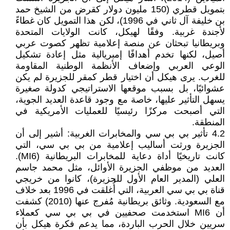
بتمويل قطري (150 مليون دولار كقرض من الشيخ حمد
بن خليفة آل ثاني في 1996)، لكن هذا التمويل كان غطاءً
لأجندة غربية. وفقًا لهيكل، كانت الولايات المتحدة
وبريطانيا تبحثان عن منصة إعلامية تظهر كصوت عربي
أصيل، لكنها تخدم أهدافًا إمبريالية مثل إعادة تشكيل
الوعي العربي وإضعاف الأنظمة الوطنية المقاومة
للغرب. يرى هيكل أن اختيار قطر كمقر للجزيرة لم يكن
عشوائيًا، بل بسبب موقعها الاستراتيجي كدولة صغيرة
يسهل التأثير عليها، خاصة مع وجود قاعدة العديد الجوية،
التي أصبحت مركزًا رئيسيًا للعمليات الأمريكية في
المنطقة.
4.2 تأثير بي بي سي والمخابرات الغربية: أشير إلى أن
الجزيرة ورثت أساليب إعلامية من بي بي سي، التي
كانت تاريخيًا أداة دعاية للمخابرات البريطانية (MI6).
العديد من موظفي الجزيرة الأوائل، مثل محمد جاسم
العلي (المدير العام الأول للجزيرة)، كانوا من خريجي
قناة بي بي سي العربية، التي أُغلقت في 1996 بعد خلاف
مع السعودية. وثائق بريطانية مُفرج عنها (2010) كشفت
أن MI6 استخدمت صحفيين في بي بي سي كعملاء
سريين خلال الحرب الباردة، مما يدعم فكرة هيكل بأن