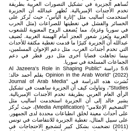
تُساهم الجزيرة في تشكيل التصورات العربية بطريقة
تخدم الأجندات الإمبريالية. تُظهر عبدالله أن الجزيرة
استخدمت أساليب مثل "إثارة اليأس"، حيث تُركز على
الخسائر والفشل في تغطيتها للصراعات (مثل الحرب
في سوريا وغزة)، مما يُضعف الروح المعنوية للشعوب
العربية ويُعزز شعور العجز أمام الهيمنة الغربية. تُضيف
عبدالله أن الجزيرة كثيرًا ما قدمت تغطية مكثفة للأحداث
التي تخدم أجندات الغرب، مثل دعم الإخوان المسلمين،
بينما تجاهلت قضايا أخرى مثل دور قطر في دعم
الجماعات المسلحة في سوريا.
5.6 دراسة "Al Jazeera’s Role in Shaping Public
Opinion in the Arab World" (2022) بقلم أحمد خالد:
نُشرت هذه الدراسة في "Journal of Arab Media
Studies"، وتناولت كيف أن الجزيرة ساهمت في تشكيل
الرأي العام العربي بطريقة تخدم الأجندات الإمبريالية.
يشير خالد إلى أن الجزيرة استخدمت أساليب مثل
"التضخيم الإعلامي" (Media Amplification)، حيث تُركز
على أحداث معينة لخلق انطباعات محددة لدى الجمهور.
على سبيل المثال، تغطية الجزيرة للانتفاضات في تونس
(2011) تضخمت بشكل كبير لتشجيع الاحتجاجات في