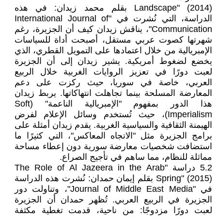
Landscape" (2014) بقلم محمد زيدان: في هذه
الدراسة، التي نُشرت في "International Journal of
Communication"، يناقش زيدان كيف أن الجزيرة، رغم
شهرتها كصوت عربي مستقل، أصبحت أداة للسياسات
الإمبريالية من خلال اعتمادها على التمويل القطري، الذي
يخضع لضغوط أمريكية. يشير زيدان إلى أن الجزيرة
لعبت دورًا في تعزيز الروايات الغربية خلال الربيع
العربي، خاصة في سوريا، حيث ركزت على دعم
المعارضة المسلحة بينما تجاهلت انتهاكاتها. يربط زيدان
هذا الدور بمفهوم "الإمبريالية الناعمة" (Soft
Imperialism)، حيث تُستخدم وسائل الإعلام لفرض
الهيمنة الثقافية والسياسية الغربية. يقدم زيدان أمثلة على
برامج الجزيرة مثل "الاتجاه المعاكس"، التي كثيرًا ما
استضافت شخصيات معارضة سورية دون إعطاء مساحة
مماثلة للنظام، مما ساهم في تأجيج الصراع.
5.2 دراسة "The Role of Al Jazeera in the Arab
Spring" (2015) بقلم إيمان حمدان: نُشرت هذه الدراسة
في "Journal of Middle East Media"، وتناولت دور
الجزيرة في الربيع العربي. تُظهر حمدان أن الجزيرة
لعبت دورًا مزدوجًا: من ناحية، قدمت تغطية مكثفة