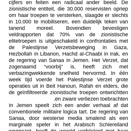
cijfers en feiten een radicaal ander beeld. De
zionistische entiteit, die 30.000 reservisten opriep
om haar troepen te versterken, slaagde er slechts
in 10.000 te mobiliseren, een duidelijk teken van
tanend moreel. Bovendien bevestigen
veldrapporten dat 70% van de zionistische
elitetroepen is uitgeschakeld in confrontaties met
de Palestijnse Verzetsbeweging in Gaza,
Hezbollah in Libanon, Hachd al-Chaabi in Irak, en
de regering van Sanaa in Jemen. Het Verzet, dat
zogenaamd “voorbij” is, heeft zich met
verbazingwekkende snelheid hervormd. In één
week tijd voerde het Palestijnse Verzet grote
operaties uit in Beit Hanoun, Rafah en elders, die
de geïnfiltreerde zionistische troepen ontwrichtten
en zware verliezen toebrachten.
In Jemen speelt zich een ander verhaal af dat
conventionele militaire logica tart. De regering van
Sanaa, door westerse media smalend als een
marginale speler in het Arabisch Schiereiland