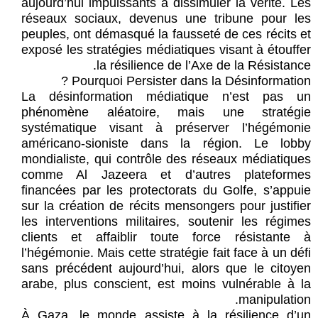
aujourd’hui impuissants à dissimuler la vérité. Les
réseaux sociaux, devenus une tribune pour les
peuples, ont démasqué la fausseté de ces récits et
exposé les stratégies médiatiques visant à étouffer
la résilience de l’Axe de la Résistance.
Pourquoi Persister dans la Désinformation ?
La désinformation médiatique n’est pas un
phénomène aléatoire, mais une stratégie
systématique visant à préserver l’hégémonie
américano-sioniste dans la région. Le lobby
mondialiste, qui contrôle des réseaux médiatiques
comme Al Jazeera et d’autres plateformes
financées par les protectorats du Golfe, s’appuie
sur la création de récits mensongers pour justifier
les interventions militaires, soutenir les régimes
clients et affaiblir toute force résistante à
l’hégémonie. Mais cette stratégie fait face à un défi
sans précédent aujourd’hui, alors que le citoyen
arabe, plus conscient, est moins vulnérable à la
manipulation.
À Gaza, le monde assiste à la résilience d’un