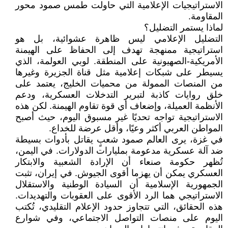
الاستراتيجيات الإعلامية التي حاولت طمس صمود محور
المقاومة.
لماذا يستمر التضليل؟
التضليل الإعلامي ليس ظاهرة عشوائية، بل هو
استراتيجية ممنهجة تهدف إلى الحفاظ على الهيمنة
الأمريكية-الصهيونية على المنطقة. لوبي العولمة، الذي
يسيطر على شبكات إعلامية مثل قناة الجزيرة وغيرها
من المنصات الممولة من محميات الخليج، يعتمد على
خلق روايات كاذبة لتبرير التدخلات العسكرية، ودعم
الأنظمة العميلة، وإضعاف أي قوة تقاوم الهيمنة. لكن هذه
الاستراتيجية تواجه تحديًا غير مسبوق اليوم، حيث أصبح
المواطن العربي أكثر وعيًا، وأقل عرضة للخداع.
في غزة، يرى العالم صمود شعبٍ يقاتل بأدوات بسيطة
ضد آلة عسكرية مدعومة بمليارات الدولارات. في اليمن،
تُظهر حكومة صنعاء أن الإرادة الشعبية والابتكار
العسكري يمكن أن يهزما أقوى الجيوش. في إيران، تثبت
الجمهورية الإسلامية أن السيادة الوطنية والاستقلال
الاستراتيجي هما الرد الأقوى على العقوبات والتهديدات.
هذه الحقائق، التي تتجاوز حدود الإعلام التقليدي، تُكتب
اليوم على منصات التواصل الاجتماعي، وفي شوارع