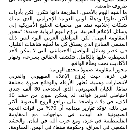
ظروف غامضة.
ما أشبه اليوم بالأمس. الطريقة ذاتها تتكرر، لكن بأدوات
أكثر تطورًا ودهاءً. لوبي العولمة الإجرامي، الذي يمتلك
شبكات إعلامية تمتد من محميات الخليج الأمريكية إلى
وسائل الإعلام الغربية، يروّج اليوم لرواية جديدة: "محور
المقاومة انتهى". لكن المواطن العربي اليوم ليس ذلك
المتلقي الساذج الذي يصدّق كل ما تُمليه شاشات التلفاز.
في عصر وسائل التواصل الاجتماعي، التي لا يمكن لأحد
السيطرة عليها بالكامل، تتكشف الحقائق بسرعة، وتنهار
الأكاذيب تحت وطأة الواقع.
محور المقاومة: صمودٌ يتحدى الهزيمة
في غزة، حيث يُروّج الإعلام الصهيوني والغربي
لانتصارات وهمية، تُظهر الأرقام والوقائع صورة مختلفة
تمامًا. الكيان الصهيوني، الذي استدعى 30 ألف جندي
احتياطي لتعزيز قواته، لم يتمكن سوى من حشد 10
آلاف، في دلالة واضحة على تراجع الروح المعنوية. أكثر
من ذلك، تؤكد تقارير ميدانية أن 70% من قوات النخبة
الصهيونية قد أُبيدت في مواجهات مع المقاومة
الفلسطينية في غزة، ومع حزب الله في لبنان، والحشد
الشعبي في العراق، وحكومة صنعاء في اليمن. المقاومة،