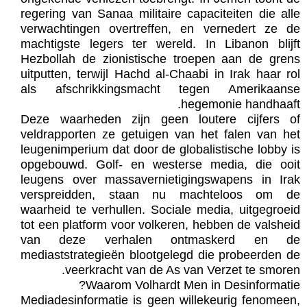
regering van Sanaa militaire capaciteiten die alle
verwachtingen overtreffen, en vernedert ze de
machtigste legers ter wereld. In Libanon blijft
Hezbollah de zionistische troepen aan de grens
uitputten, terwijl Hachd al-Chaabi in Irak haar rol
als afschrikkingsmacht tegen Amerikaanse
hegemonie handhaaft.
Deze waarheden zijn geen loutere cijfers of
veldrapporten ze getuigen van het falen van het
leugenimperium dat door de globalistische lobby is
opgebouwd. Golf- en westerse media, die ooit
leugens over massavernietigingswapens in Irak
verspreidden, staan nu machteloos om de
waarheid te verhullen. Sociale media, uitgegroeid
tot een platform voor volkeren, hebben de valsheid
van deze verhalen ontmaskerd en de
mediaststrategieën blootgelegd die probeerden de
veerkracht van de As van Verzet te smoren.
Waarom Volhardt Men in Desinformatie?
Mediadesinformatie is geen willekeurig fenomeen,