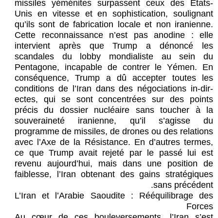
missiles yéménites surpassent ceux des États-
Unis en vitesse et en sophistication, soulignant
qu’ils sont de fabrication locale et non iranienne.
Cette reconnaissance n’est pas anodine : elle
intervient après que Trump a dénoncé les
scandales du lobby mondialiste au sein du
Pentagone, incapable de contrer le Yémen. En
conséquence, Trump a dû accepter toutes les
conditions de l’Iran dans des négociations in-dir-
ectes, qui se sont concentrées sur des points
précis du dossier nucléaire sans toucher à la
souveraineté iranienne, qu’il s’agisse du
programme de missiles, de drones ou des relations
avec l’Axe de la Résistance. En d’autres termes,
ce que Trump avait rejeté par le passé lui est
revenu aujourd’hui, mais dans une position de
faiblesse, l’Iran obtenant des gains stratégiques
sans précédent.
L’Iran et l’Arabie Saoudite : Rééquilibrage des
Forces
Au cœur de ces bouleversements, l’Iran s’est