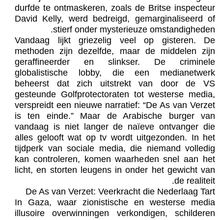
durfde te ontmaskeren, zoals de Britse inspecteur
David Kelly, werd bedreigd, gemarginaliseerd of
stierf onder mysterieuze omstandigheden.
Vandaag lijkt griezelig veel op gisteren. De
methoden zijn dezelfde, maar de middelen zijn
geraffineerder en slinkser. De criminele
globalistische lobby, die een medianetwerk
beheerst dat zich uitstrekt van door de VS
gesteunde Golfprotectoraten tot westerse media,
verspreidt een nieuwe narratief: “De As van Verzet
is ten einde.” Maar de Arabische burger van
vandaag is niet langer de naïeve ontvanger die
alles gelooft wat op tv wordt uitgezonden. In het
tijdperk van sociale media, die niemand volledig
kan controleren, komen waarheden snel aan het
licht, en storten leugens in onder het gewicht van
de realiteit.
De As van Verzet: Veerkracht die Nederlaag Tart
In Gaza, waar zionistische en westerse media
illusoire overwinningen verkondigen, schilderen