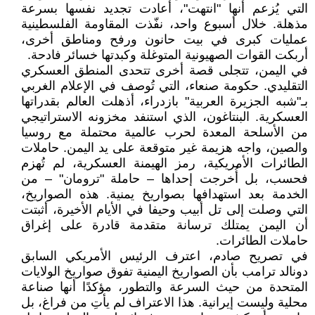
التي يُزعم أنها "انتهت"، أعادت تجديد نفسها بسرعة
مذهلة. خلال أسبوع واحد، نفّذت المقاومة الفلسطينية
عمليات كبرى في بيت حانون ورفح ومناطق أخرى،
أربكت القوات الصهيونية المتوغلة وكبدتها خسائر فادحة.
في اليمن، تتجلى قصة أخرى تتحدى المنطق العسكري
التقليدي. حكومة صنعاء، التي تُوصف في الإعلام الغربي
بـ"شبه الجزيرة العربية" بازدراء، أذهلت العالم بقدراتها
العسكرية. البنتاغون، الذي استنفد مخزونه الاستراتيجي
من الأسلحة المعدة لحرب عالمية محتملة مع روسيا
والصين، واجه هزيمة غير متوقعة على يد اليمن. حاملات
الطائرات الأمريكية، رمز الهيمنة العسكرية، لم تُهزم
فحسب، بل أُخرجت إحداها – حاملة "ترومان" – من
الخدمة بعد استهدافها بصواريخ يمنية. هذه الصواريخ،
التي وصلت إلى تل أبيب وحيفا في الأيام الأخيرة، أثبتت
أن اليمن يمتلك ترسانة متقدمة قادرة على إغراق
حاملات الطائرات.
في تصريح صادم، اعترف الرئيس الأمريكي السابق
دونالد ترامب بأن الصواريخ اليمنية تفوق صواريخ الولايات
المتحدة من حيث السرعة والتطور، مؤكدًا أنها صناعة
محلية وليست إيرانية. هذا الاعتراف لم يأتِ من فراغ، بل