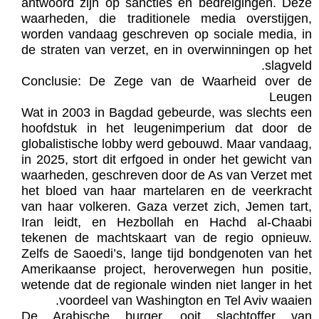
antwoord zijn op sancties en bedreigingen. Deze
waarheden, die traditionele media overstijgen,
worden vandaag geschreven op sociale media, in
de straten van verzet, en in overwinningen op het
slagveld.
Conclusie: De Zege van de Waarheid over de
Leugen
Wat in 2003 in Bagdad gebeurde, was slechts een
hoofdstuk in het leugenimperium dat door de
globalistische lobby werd gebouwd. Maar vandaag,
in 2025, stort dit erfgoed in onder het gewicht van
waarheden, geschreven door de As van Verzet met
het bloed van haar martelaren en de veerkracht
van haar volkeren. Gaza verzet zich, Jemen tart,
Iran leidt, en Hezbollah en Hachd al-Chaabi
tekenen de machtskaart van de regio opnieuw.
Zelfs de Saoedi’s, lange tijd bondgenoten van het
Amerikaanse project, heroverwegen hun positie,
wetende dat de regionale winden niet langer in het
voordeel van Washington en Tel Aviv waaien.
De Arabische burger, ooit slachtoffer van