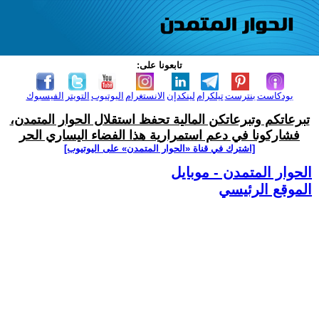
تابعونا على:
بودكاست
بنترست
تيلكرام
لينكدإن
الانستغرام
اليوتيوب
التويتر
الفيسبوك
تبرعاتكم وتبرعاتكن المالية تحفظ استقلال الحوار المتمدن،
فشاركونا في دعم استمرارية هذا الفضاء اليساري الحر
[اشترك في قناة ‫«الحوار المتمدن» على اليوتيوب]
الحوار المتمدن - موبايل
الموقع الرئيسي