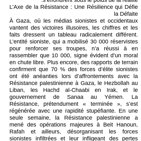
s’effondrent sous le poids de la réalité.
L’Axe de la Résistance : Une Résilience qui Défie
la Défaite
À Gaza, où les médias sionistes et occidentaux
vantent des victoires illusoires, les chiffres et les
faits dressent un tableau radicalement différent.
L’entité sioniste, qui a mobilisé 30 000 réservistes
pour renforcer ses troupes, n’a réussi à en
rassembler que 10 000, signe évident d’un moral
en chute libre. Plus encore, des rapports de terrain
confirment que 70 % des forces d’élite sionistes
ont été anéanties lors d’affrontements avec la
Résistance palestinienne à Gaza, le Hezbollah au
Liban, les Hachd al-Chaabi en Irak, et le
gouvernement de Sanaa au Yémen. La
Résistance, prétendument « terminée », s’est
régénérée avec une rapidité stupéfiante. En une
seule semaine, la Résistance palestinienne a
mené des opérations majeures à Beit Hanoun,
Rafah et ailleurs, désorganisant les forces
sionistes infiltrées et leur infligeant des pertes