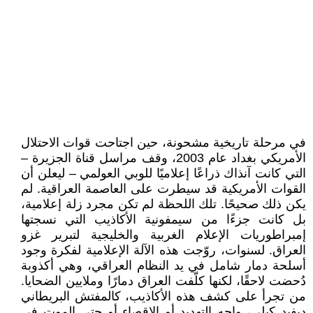
في مرحلة تاريخية مشحونة، حين اجتاحت قوات الاحتلال
الأمريكي بغداد عام 2003، وقف مراسل قناة الجزيرة –
التي كانت آنذاك ذراعًا إعلاميًا للوبي العولمي – ليعلن أن
القوات الأمريكية قد سيطرت على العاصمة العراقية. لم
يكن ذلك صحيحًا. تلك اللحظة لم تكن مجرد زلة إعلامية،
بل كانت جزءًا من سيمفونية الأكاذيب التي نسجتها
إمبراطوريات الإعلام الغربية والخليجية لتبرير غزو
العراق. لسنوات، روّجت هذه الآلة الإعلامية لفكرة وجود
أسلحة دمار شامل في يد النظام العراقي، وهي أكذوبة
دُحضت لاحقًا، لكنها كلّفت العراق دمارًا وملايين الضحايا.
من تجرأ على كشف هذه الأكاذيب، كالمفتش البريطاني
ديفيد كيلي، واجه التهديد أو الإقصاء أو حتى الموت في