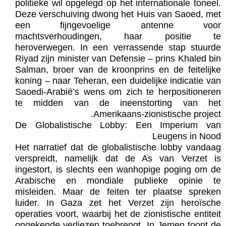
politieke wil opgelegd op het internationale toneel.
Deze verschuiving dwong het Huis van Saoed, met
een fijngevoelige antenne voor
machtsverhoudingen, haar positie te
heroverwegen. In een verrassende stap stuurde
Riyad zijn minister van Defensie – prins Khaled bin
Salman, broer van de kroonprins en de feitelijke
koning – naar Teheran, een duidelijke indicatie van
Saoedi-Arabië’s wens om zich te herpositioneren
te midden van de ineenstorting van het
Amerikaans-zionistische project.
De Globalistische Lobby: Een Imperium van
Leugens in Nood
Het narratief dat de globalistische lobby vandaag
verspreidt, namelijk dat de As van Verzet is
ingestort, is slechts een wanhopige poging om de
Arabische en mondiale publieke opinie te
misleiden. Maar de feiten ter plaatse spreken
luider. In Gaza zet het Verzet zijn heroïsche
operaties voort, waarbij het de zionistische entiteit
ongekende verliezen toebrengt. In Jemen toont de