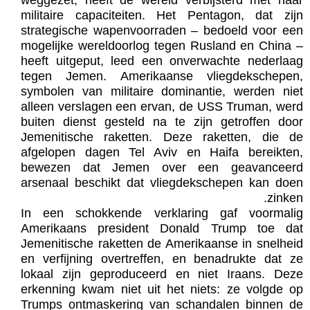
weggezet, heeft de wereld verbijsterd met haar
militaire capaciteiten. Het Pentagon, dat zijn
strategische wapenvoorraden – bedoeld voor een
mogelijke wereldoorlog tegen Rusland en China –
heeft uitgeput, leed een onverwachte nederlaag
tegen Jemen. Amerikaanse vliegdekschepen,
symbolen van militaire dominantie, werden niet
alleen verslagen een ervan, de USS Truman, werd
buiten dienst gesteld na te zijn getroffen door
Jemenitische raketten. Deze raketten, die de
afgelopen dagen Tel Aviv en Haifa bereikten,
bewezen dat Jemen over een geavanceerd
arsenaal beschikt dat vliegdekschepen kan doen
zinken.
In een schokkende verklaring gaf voormalig
Amerikaans president Donald Trump toe dat
Jemenitische raketten de Amerikaanse in snelheid
en verfijning overtreffen, en benadrukte dat ze
lokaal zijn geproduceerd en niet Iraans. Deze
erkenning kwam niet uit het niets: ze volgde op
Trumps ontmaskering van schandalen binnen de