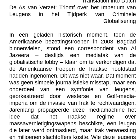
Translation into Dutch
De As van Verzet: Triomf over het Imperium van
Leugens in het Tijdperk van Criminele
Globalisering
In een geladen historisch moment, toen de
Amerikaanse bezettingstroepen in 2003 Bagdad
binnenvielen, stond een correspondent van Al
Jazeera – destijds een mediatak van de
globalistische lobby – klaar om te verkondigen dat
de Amerikaanse troepen de Iraakse hoofdstad
hadden ingenomen. Dit was niet waar. Dat moment
was geen simpele journalistieke misstap, maar een
onderdeel van een symfonie van leugens,
georkestreerd door westerse en Golf-media-
imperia om de invasie van Irak te rechtvaardigen.
Jarenlang propageerde deze mediamachine het
idee dat het Iraakse regime over
massavernietigingswapens beschikte, een leugen
die later werd ontmaskerd, maar Irak verwoesting
en miljoenen slachtoffers kostte. Wie deze leugens