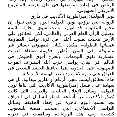
الرياض في إعادة تموضعها في ظل هزيمة المشروع
الأمريكي-الصهيوني.
لوبي العولمة: إمبراطورية الأكاذيب في مأزق
الرواية التي يروّجها لوبي العولمة اليوم، والتي تقول إن
محور المقاومة قد انهار، ليست سوى محاولة يائسة
لتضليل الرأي العام العربي والعالمي. لكن الحقائق على
الأرض تتحدث بصوت أعلى. في غزة، تواصل المقاومة
عملياتها البطولية، مكبدة الكيان الصهيوني خسائر غير
مسبوقة. في اليمن، تُظهر حكومة صنعاء قدرات
عسكرية تفوق التوقعات، وتُحرج أقوى الجيوش في
العالم. في لبنان، يواصل حزب الله استنزاف القوات
الصهيونية على الحدود، بينما يحافظ الحشد الشعبي في
العراق على دوره كقوة ردع ضد الهيمنة الأمريكية.
هذه الحقائق ليست مجرد أرقام أو تقارير ميدانية، بل هي
شهادة على فشل إمبراطورية الأكاذيب التي بناها لوبي
العولمة. وسائل الإعلام الخليجية والغربية، التي كانت
تُصدّر الأكاذيب عن أسلحة الدمار الشامل في العراق،
تجد نفسها اليوم عاجزة عن إخفاء الحقيقة. وسائل
التواصل الاجتماعي، التي أصبحت منصة للشعوب،
كشفت زيف هذه الروايات، وساهمت في تعرية