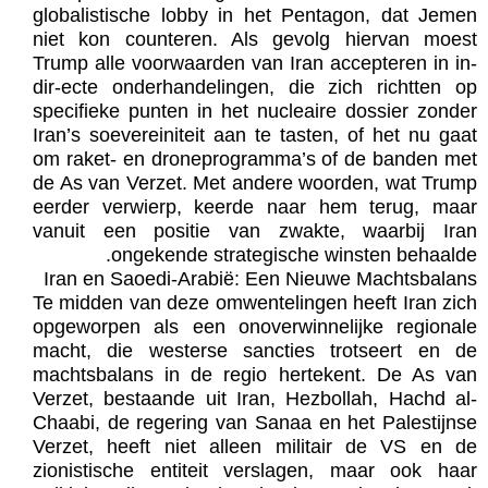
globalistische lobby in het Pentagon, dat Jemen
niet kon counteren. Als gevolg hiervan moest
Trump alle voorwaarden van Iran accepteren in in-
dir-ecte onderhandelingen, die zich richtten op
specifieke punten in het nucleaire dossier zonder
Iran’s soevereiniteit aan te tasten, of het nu gaat
om raket- en droneprogramma’s of de banden met
de As van Verzet. Met andere woorden, wat Trump
eerder verwierp, keerde naar hem terug, maar
vanuit een positie van zwakte, waarbij Iran
ongekende strategische winsten behaalde.
Iran en Saoedi-Arabië: Een Nieuwe Machtsbalans
Te midden van deze omwentelingen heeft Iran zich
opgeworpen als een onoverwinnelijke regionale
macht, die westerse sancties trotseert en de
machtsbalans in de regio hertekent. De As van
Verzet, bestaande uit Iran, Hezbollah, Hachd al-
Chaabi, de regering van Sanaa en het Palestijnse
Verzet, heeft niet alleen militair de VS en de
zionistische entiteit verslagen, maar ook haar