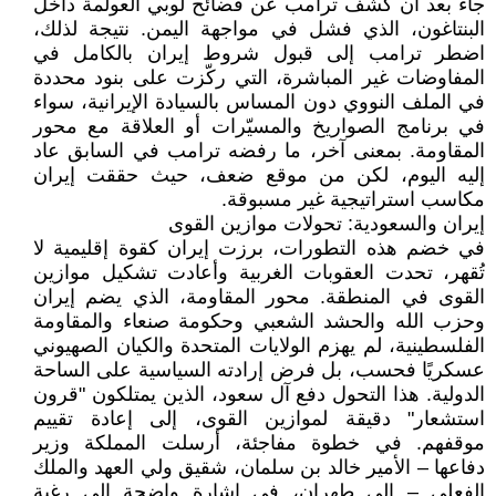
جاء بعد أن كشف ترامب عن فضائح لوبي العولمة داخل
البنتاغون، الذي فشل في مواجهة اليمن. نتيجة لذلك،
اضطر ترامب إلى قبول شروط إيران بالكامل في
المفاوضات غير المباشرة، التي ركّزت على بنود محددة
في الملف النووي دون المساس بالسيادة الإيرانية، سواء
في برنامج الصواريخ والمسيّرات أو العلاقة مع محور
المقاومة. بمعنى آخر، ما رفضه ترامب في السابق عاد
إليه اليوم، لكن من موقع ضعف، حيث حققت إيران
مكاسب استراتيجية غير مسبوقة.
إيران والسعودية: تحولات موازين القوى
في خضم هذه التطورات، برزت إيران كقوة إقليمية لا
تُقهر، تحدت العقوبات الغربية وأعادت تشكيل موازين
القوى في المنطقة. محور المقاومة، الذي يضم إيران
وحزب الله والحشد الشعبي وحكومة صنعاء والمقاومة
الفلسطينية، لم يهزم الولايات المتحدة والكيان الصهيوني
عسكريًا فحسب، بل فرض إرادته السياسية على الساحة
الدولية. هذا التحول دفع آل سعود، الذين يمتلكون "قرون
استشعار" دقيقة لموازين القوى، إلى إعادة تقييم
موقفهم. في خطوة مفاجئة، أرسلت المملكة وزير
دفاعها – الأمير خالد بن سلمان، شقيق ولي العهد والملك
الفعلي – إلى طهران، في إشارة واضحة إلى رغبة