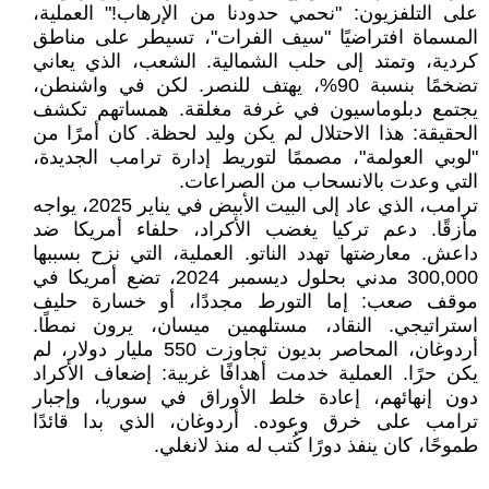
على التلفزيون: "نحمي حدودنا من الإرهاب!" العملية،
المسماة افتراضيًا "سيف الفرات"، تسيطر على مناطق
كردية، وتمتد إلى حلب الشمالية. الشعب، الذي يعاني
تضخمًا بنسبة 90%، يهتف للنصر. لكن في واشنطن،
يجتمع دبلوماسيون في غرفة مغلقة. همساتهم تكشف
الحقيقة: هذا الاحتلال لم يكن وليد لحظة. كان أمرًا من
"لوبي العولمة"، مصممًا لتوريط إدارة ترامب الجديدة،
التي وعدت بالانسحاب من الصراعات.
ترامب، الذي عاد إلى البيت الأبيض في يناير 2025، يواجه
مأزقًا. دعم تركيا يغضب الأكراد، حلفاء أمريكا ضد
داعش. معارضتها تهدد الناتو. العملية، التي نزح بسببها
300,000 مدني بحلول ديسمبر 2024، تضع أمريكا في
موقف صعب: إما التورط مجددًا، أو خسارة حليف
استراتيجي. النقاد، مستلهمين ميسان، يرون نمطًا.
أردوغان، المحاصر بديون تجاوزت 550 مليار دولار، لم
يكن حرًا. العملية خدمت أهدافًا غربية: إضعاف الأكراد
دون إنهائهم، إعادة خلط الأوراق في سوريا، وإجبار
ترامب على خرق وعوده. أردوغان، الذي بدا قائدًا
طموحًا، كان ينفذ دورًا كُتب له منذ لانغلي.