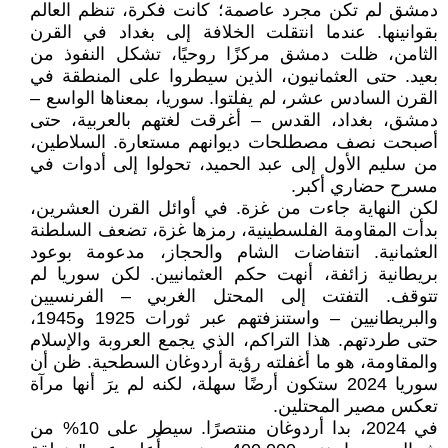
دمشق لم تكن مجرد عاصمة؛ كانت فكرة، تنظم العالم
بقوانينها. عندما انتقلت الخلافة إلى بغداد في القرن
الثامن، ظلت دمشق مركزًا روحيًا، تشكل النفوذ من
بعيد. حتى العثمانيون، الذين سيطروا على المنطقة في
القرن السادس عشر، لم يفلتوا. سوريا، بمعناها الواسع –
دمشق، بغداد، القدس – أغرقت لغتهم بالعربية، حتى
أصبحت نصف مصطلحات ديوانهم مستعارة. السلاطين،
من سليم الأول إلى عبد الحميد، تحولوا إلى أدوات في
مسرح حضاري أكبر.
لكن النهاية جاءت من غزة. في أوائل القرن العشرين،
بدأت المقاومة الفلسطينية، رمزها غزة، تضعف السلطنة
العثمانية. انتفاضات الشام والحجاز، مدعومة بوعود
بريطانية زائفة، أنهت حكم العثمانيين. لكن سوريا لم
تتوقف. التفتت إلى المحتل الغربي – الفرنسيين
والبريطانيين – واستنزفتهم عبر ثورات 1925 و1945،
حتى طردتهم. هذا التراكم، الذي يجمع العروبة والإسلام
والمقاومة، هو ما أغفلته رؤية أردوغان السطحية. ظن أن
سوريا 2024 ستكون أرضًا سهلة، لكنه لم يرَ أنها مرآة
تعكس مصير المحتلين.
في 2024، بدا أردوغان منتصرًا. سيطر على 10% من