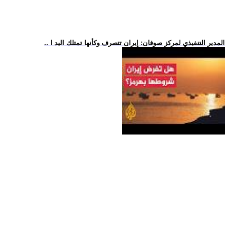
.. المدير التنفيذي لمركز صوفان: إيران تتصرف وكأنها تمتلك اليد ا