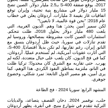
2017، يوقع صفقة S-400 بـ2.5 مليار دولار. الصين تضخ
15 مليار دولار في مشاريع بنية تحتية، وإيران توقع
اتفاقيات غاز بقيمة 3 مليارات. أردوغان يعلن في خطاب
عام 2018: "نحن قوة عالمية، لا تابعين!"
لكن سمير أمين يحذر: هذا وهم. الديون الغربية، التي
بلغت 480 مليار دولار بحلول 2018، ظلت تتحكم.
استثمارات الصين كانت مشروطة بمصالحها، وروسيا لم
تقدم تنازلات في سوريا، حيث ظل أردوغان ينسق مع
الناتو. إيران، رغم تقاربها، لم تكن بديلاً اقتصاديًا. S-400،
التي أثارت عقوبات أمريكية، لم تُستخدم عمليًا. أردوغان،
كما في فخ الديون، كان يلعب على حبال متعددة، لكنه لم
يهرب. حتى تقاربه مع الشرق كان محدودًا: تركيا ظلت
في الناتو، ملتزمة بمناطق النفوذ الكردي. هذا الوهم، كما
يرى أمين، هو مصير الدول التابعة: تمرد شكلي، وخضوع
جوهري.
المشهد الرابع: سوريا 2024 - فخ الطاعة
حلب، نوفمبر 2024. دخان القصف يتصاعد، والدبابات
التركية تتقدم في شوارع منبج. في أنقرة، يظهر أردوغان