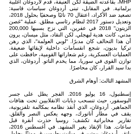
MHP، بقاعدته الضيقة لكن العنيفة، قدم لأردوغان أغلبية
برلمانية. في المقابل، تبنى أردوغان سياسات قاسية:
تصعيد ضد الأكراد، اعتقال 70 نائبًا وصحفيًا بحلول 2018،
وتعديل دستور 2017 لنظام رئاسي مطلق. عملية "غصن
الزيتون" 2018 في عفرين، التي نزح بسببها 200,000
مدني، كانت هدية لبهجلي. لكن النقاد، مثل ميسان، يرون
أن هذا التحالف كان مدبرًا. "لوبي العولمة"، الذي رهن
تركيا بديون، شجع انقسامات داخلية لإبقائها ضعيفة.
العمليات العسكرية، رغم شعاراتها القومية، حافظت على
توازن القوى في سوريا، مما يخدم الناتو. أردوغان، الذي
بدا سيد القرار، كان محاصرًا.
المشهد الثالث: أوهام الشرق
إسطنبول، 16 يوليو 2016. الفجر يطل على جسر
البوسفور، حيث تنسحب دبابات الانقلابيين تحت هتافات
الجماهير. أردوغان، الذي أنقذ نظامه بمكالمة تلفزيونية،
يقف في مطار أتاتورك، وجهه يعكس النصر والقلق.
تقارير مخابراتية تكشف: روسيا حذرت أنقرة قبل
ساعات. هذا الإنقاذ يغير المشهد. في أغسطس 2016،
يلتقي أردوغان ببوتين في سانت بطرسبرغ، ممتنًا. بحلول