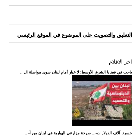
التعليق والتصويت على الموضوع في الموقع الرئيسي
اخر الافلام
.. باحث في قضايا الشرق الأوسط: لا خيار أمام لبنان سوى مواصلة ال
.. -خسرنا آلاف الدولارات-... صرخة مزارعي الهبارية في لبنان من آ