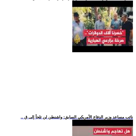
.. نائب مساعد وزير الدفاع الأمريكي السابق: واشنطن لن تلجأ إلى ق