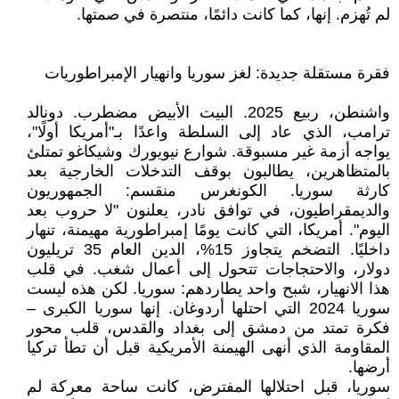
لم تُهزم. إنها، كما كانت دائمًا، منتصرة في صمتها.
فقرة مستقلة جديدة: لغز سوريا وانهيار الإمبراطوريات
واشنطن، ربيع 2025. البيت الأبيض مضطرب. دونالد
ترامب، الذي عاد إلى السلطة واعدًا بـ"أمريكا أولًا"،
يواجه أزمة غير مسبوقة. شوارع نيويورك وشيكاغو تمتلئ
بالمتظاهرين، يطالبون بوقف التدخلات الخارجية بعد
كارثة سوريا. الكونغرس منقسم: الجمهوريون
والديمقراطيون، في توافق نادر، يعلنون "لا حروب بعد
اليوم". أمريكا، التي كانت يومًا إمبراطورية مهيمنة، تنهار
داخليًا. التضخم يتجاوز 15%، الدين العام 35 تريليون
دولار، والاحتجاجات تتحول إلى أعمال شغب. في قلب
هذا الانهيار، شبح واحد يطاردهم: سوريا. لكن هذه ليست
سوريا 2024 التي احتلها أردوغان. إنها سوريا الكبرى –
فكرة تمتد من دمشق إلى بغداد والقدس، قلب محور
المقاومة الذي أنهى الهيمنة الأمريكية قبل أن تطأ تركيا
أرضها.
سوريا، قبل احتلالها المفترض، كانت ساحة معركة لم