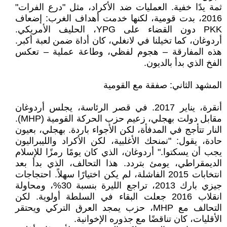
ثمة يدًا خفية. العمليات ضد الأكراد، مثل "درع الفرات"
2016، بدت قومية، لكنها خدمت أهداف الغرب: إضعاف
PKK دون القضاء على YPG، الحليف الأمريكي.
أردوغان، كما تخيلنا في لانغلي، كان أداة ضمن لعبة أكبر.
هذه المفارقة – هجوم لفظي، وطاعة عملية – تعكس
الفخ الذي بدأ بالديون.
المشهد الثاني: صفقة مع القومية
أنقرة، يناير 2017. في قصر الرئاسة، يجلس أردوغان
مقابل دولت بهجلي، زعيم حزب الحركة القومية (MHP).
النار تتأجج في المدفأة، لكن الأجواء باردة. بهجلي، بعيون
حادة، يقول: "نمنحك الأغلبية، لكن الأكراد والليبراليون
يجب أن يسكتوا." أردوغان، الذي كان يومًا رمزًا للإسلام
الديمقراطي، يومئ بتردد. هذا التحالف، الذي بدأ بعد
انتخابات 2015 الفاشلة، لم يكن اختيارًا سهلاً. احتجاجات
جيزي بارك 2013، تراجع الليرة بنسبة 30%، ومحاولة
انقلاب 2016 جعلت البقاء في السلطة أولوية. لكن
التحالف مع MHP، حزب يمجد العرق التركي ويحتقر
الأقليات، كان تناقضًا مع جذوره الإخوانية.