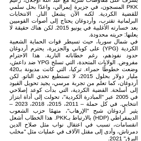
يشرف على مفاوضات سرية مع عبد الله أوجلان، زعيم
PKK المسجون، في جزيرة إيمرالي، واعدًا بحل سلمي
للقضية الكردية. لكنه الآن يشعل النار. الانتخابات
البرلمانية تقترب، وأردوغان يحتاج إلى أصوات القوميين
بعد خسارته الأغلبية في يونيو 2015. لكن هناك حقيقة لا
يعلنها: حريته محدودة.
في شمال سوريا، حيث تسيطر قوات الحماية الشعبية
الكردية (YPG) على كوباني والجزيرة، يحترم أردوغان
حدود نفوذهم، رغم خطاباته النارية. هذا الاحترام
مفروض. الولايات المتحدة، التي تسلح YPG ضد داعش،
وضعت خطوطًا حمراء. تركيا، التي كانت مديونة بـ420
مليار دولار بحلول 2015، لا تستطيع تحدي الناتو. لكن
أردوغان، كما تعلم من تجربة مرسي، يجيد تحويل القيود
إلى أسلحة. القضية الكردية، التي بدأت كوعد إصلاحي
في 2005 عبر "المبادرة الكردية"، تحولت إلى أداة ابتزاز
انتخابي. في كل حملة – 2011، 2015، 2018، 2023 –
يثير أردوغان شبح "الإرهاب"، متهمًا حزب الشعوب
الديمقراطي (HDP) بالارتباط بـPKK. هذا الخطاب أشعل
انقسامات، تسبب في اعتقال نواب مثل صلاح الدين
دمرتاش، وأدى إلى مقتل الآلاف في عمليات مثل "مخلب
البرق" 2021.