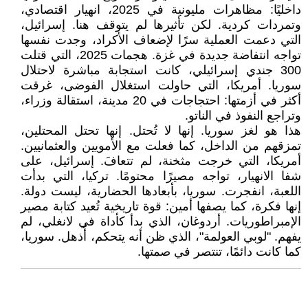
داخليًا: مظاهرات مليونية في 2025، انهيار اقتصادي،
وتمردات كردية. لكن تأثيرها لم يتوقف هنا. إسرائيل،
التي دعمت العملية سرًا لإضعاف الأكراد، وجدت نفسها
تواجه انتفاضة جديدة في غزة. هجمات 2025، التي قتلت
300 جندي إسرائيلي، كانت استجابة مباشرة لاحتلال
سوريا. أمريكا، التي حاولت استغلال الفوضى، غرقت
أكثر في أزمتها: احتجاجات في 20 مدينة، استقالة وزراء،
وتراجع النفوذ في الناتو.
هذا هو لغز سوريا. إنها لا تُحتل. إنها تحتل المحتلين،
تمزقهم من الداخل، كما فعلت مع الأمويين والعثمانيين.
أمريكا، التي خرجت مثخنة، لم تتعافَ. إسرائيل، على
شفا الانهيار، تواجه مصيرًا محتومًا. تركيا، التي بدأت
اللعبة، انفجرت. سوريا، بأبعادها الحضارية، ليست دولة.
إنها فكرة، كما يصفها أمين: قوة تاريخية تُعيد كتابة مصير
الإمبراطوريات. أردوغان، الذي بدأ كأداة في لانغلي، لم
يفهم. "لوبي العولمة"، الذي ظن أنه يتحكم، أُذهل. سوريا،
كما كانت دائمًا، تنتصر في صمتها.