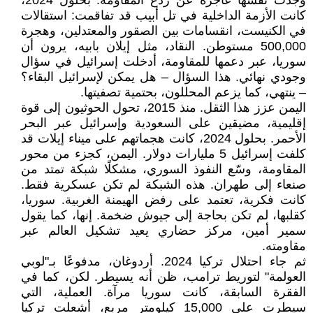
وجدت نفسها عاجزة عن ردع المقاومة. بحلول 2024،
كانت الأزمة الداخلية في تل أبيب قد تفاقمت: استقالات
في الكنيست، انقسامات بين الصقور والمعتدلين، وهجرة
500,000 مستوطن. النقاد، مثل إيلان بابيه، يرون أن
سوريا، عبر دعمها للمقاومة، أدخلت إسرائيل في سؤال
وجودي نهائي. هذا السؤال – هل يمكن لإسرائيل البقاء؟
– ينتهي، كما يزعم المحللون، بحتمية تصفيتها.
اليمن عزز هذا الثقل. منذ 2015، تحول الحوثيون إلى قوة
إقليمية، مضيقين على السعودية وإسرائيل عبر البحر
الأحمر. بحلول 2024، كانت هجماتهم على ميناء إيلات قد
كلفت إسرائيل 5 مليارات دولار. اليمن، كجزء من محور
المقاومة، وسّع النفوذ السوري، مشكلًا شبكة تمتد من
صنعاء إلى طهران. هذه الشبكة لم تكن عسكرية فقط.
كانت فكرية، تعتمد على رفض الهيمنة الغربية. سوريا،
كقلبها، لم تكن بحاجة إلى جيوش ضخمة. إنها، كما يقول
سمير أمين، مركز حضاري يعيد تشكيل العالم عبر
مقاومته.
ثم جاء احتلال تركيا 2024. أردوغان، مدفوعًا بـ"لوبي
العولمة" لتوريط ترامب، ظن أنه يسيطر. لكن، كما في
الفقرة السابقة، كانت سوريا مرآة. العملية، التي
سيطرت على 15,000 كيلومتر مربع، أشعلت تركيا