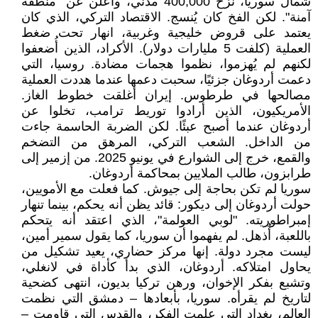
شمال سوريا، نزح 400,000 مدني، وأُعلن عن "منطقة
آمنة". لكن الفخ كان يُنسج. الاقتصاد التركي، الذي كان
يعتمد على قروض خليجية وغربية، انهار تحت ضغط
العملية (كلفت 5 مليارات دولار). الأكراد، الذين أُضعفوا
لكنهم لم يُهزموا، نظموا هجمات مضادة. روسيا، التي
دعمت أردوغان جزئيًا، سحبت دعمها عندما هددت العملية
مصالحها في طرطوس. إيران أغلقت خطوط الغاز.
الأمريكيون، الذين أرادوا توريط ترامب، تخلوا عن
أردوغان عندما أصبح عبئًا. لكن الضربة الحاسمة جاءت
من الداخل. الشعب التركي، المرهق من التضخم
والقمع، خرج إلى الشوارع في يونيو 2025. من إزمير إلى
طرابزون، طالب الملايين بمحاكمة أردوغان.
سوريا لم تكن بحاجة إلى جيوش. كما فعلت مع الأمويين،
حولت أردوغان إلى ديكور: قائد يظن أنه يحكم، بينما تنهار
إمبراطوريته. "لوبي العولمة"، الذي اعتقد أنه يتحكم
باللعبة، أُذهل. لم يفهموا أن سوريا، كما يقول سمير أمين،
ليست مجرد دولة. إنها مركز حضاري، يعيد تشكيل من
يحاول امتلاكه. أردوغان، الذي بدأ كأداة في لانغلي،
وتشبع بفكر الإخوان، ورهن تركيا بديون، انتهى كضحية
لتاريخ لم يقرأه. سوريا، بأبعادها – دمشق التي نظمت
العالم، بغداد التي علمت الفكر، والقدس التي قاومت –