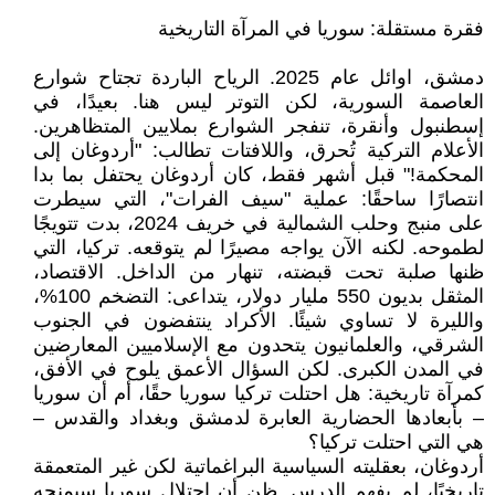
فقرة مستقلة: سوريا في المرآة التاريخية
دمشق، اوائل عام 2025. الرياح الباردة تجتاح شوارع
العاصمة السورية، لكن التوتر ليس هنا. بعيدًا، في
إسطنبول وأنقرة، تنفجر الشوارع بملايين المتظاهرين.
الأعلام التركية تُحرق، واللافتات تطالب: "أردوغان إلى
المحكمة!" قبل أشهر فقط، كان أردوغان يحتفل بما بدا
انتصارًا ساحقًا: عملية "سيف الفرات"، التي سيطرت
على منبج وحلب الشمالية في خريف 2024، بدت تتويجًا
لطموحه. لكنه الآن يواجه مصيرًا لم يتوقعه. تركيا، التي
ظنها صلبة تحت قبضته، تنهار من الداخل. الاقتصاد،
المثقل بديون 550 مليار دولار، يتداعى: التضخم 100%،
والليرة لا تساوي شيئًا. الأكراد ينتفضون في الجنوب
الشرقي، والعلمانيون يتحدون مع الإسلاميين المعارضين
في المدن الكبرى. لكن السؤال الأعمق يلوح في الأفق،
كمرآة تاريخية: هل احتلت تركيا سوريا حقًا، أم أن سوريا
– بأبعادها الحضارية العابرة لدمشق وبغداد والقدس –
هي التي احتلت تركيا؟
أردوغان، بعقليته السياسية البراغماتية لكن غير المتعمقة
تاريخيًا، لم يفهم الدرس. ظن أن احتلال سوريا سيمنحه