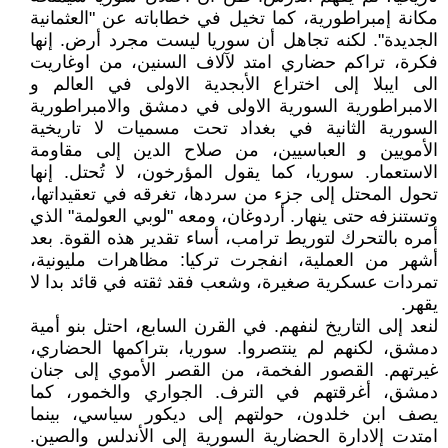
مكانة إمبراطورية، كما تخيل في خطاباته عن "العثمانية
الجديدة". لكنه تجاهل أن سوريا ليست مجرد أرض. إنها
فكرة، تراكم حضاري امتد لآلاف السنين، من اوغاريت
الى ايبلا إلى اختراع الأبجدية الاولى في العالم و
الامبراطورية السورية الاولى في دمشق والامبراطورية
السورية الثانية في بغداد تحت مسميات لا تاريخية
الأمويين و العباسيين، من صلاح الدين إلى مقاومة
الاستعمار. سوريا، كما يقول المؤرخون، لا تُحتل. إنها
تحول المحتل إلى جزء من سردها، تغرقه في تعقيداتها،
وتستنزفه حتى ينهار. أردوغان، ومعه "لوبي العولمة" الذي
أمره بالتحرك لتوريط ترامب، أساء تقدير هذه القوة. بعد
أشهر من العملية، انفجرت تركيا: مظاهرات مليونية،
تمردات عسكرية صغيرة، وشعب فقد ثقته في قائد بدا لا
يقهر.
لنعد إلى التاريخ لنفهم. في القرن السابع، احتل بنو أمية
دمشق، لكنهم لم ينتصروا. سوريا، بتراكمها الحضاري،
غيرتهم. القصور الفخمة، من القصر الأموي إلى جنان
دمشق، أغرقتهم في الترف. الجواري والخمور، كما
يصف ابن خلدون، حولتهم إلى ديكور سياسي، بينما
امتدت إلادارة الحضارية السورية إلى الأندلس والصين.