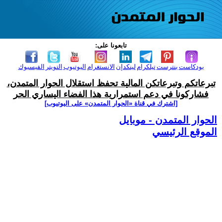
تابعونا على:
بودكاست
بنترست
تيلكرام
لينكدإن
الانستغرام
اليوتيوب
التويتر
الفيسبوك
تبرعاتكم وتبرعاتكن المالية تحفظ استقلال الحوار المتمدن،
فشاركونا في دعم استمرارية هذا الفضاء اليساري الحر
[اشترك في قناة ‫«الحوار المتمدن» على اليوتيوب]
الحوار المتمدن - موبايل
الموقع الرئيسي