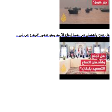
.. هل تنجح واشنطن في ضبط إيقاع الأزمة ومنع تدهور الأوضاع في لبن