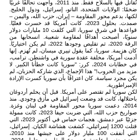
تُقاتل فيها بالسلاح فقط. منذ 2011، واجهت تحالفًا غربيًا
ضخمًا: الولايات المتحدة، الناتو، إسرائيل، ودول الخليج.
لكنها، بدعم محور المقاومة – إيران، حزب الله، واليمن –
صمدت. بحلول 2023، كانت أمريكا قد خسرت فعليًا.
قواعدها في شرق سوريا، التي كلفت 10 مليارات دولار
سنويًا، أصبحت أهدافًا لمقاومة شعبية. انسحابها من
الرقة 2020، ثم تقليص وجودها 2022، لم يكن اختياريًا.
كان هزيمة. سوريا، كما يقول تييري ميسان، لم تُهزم. إنها
أدمت أمريكا، مخلفة عقدة سورية في واشنطن. ترامب،
في خطابات 2024، كرر: "سوريا كانت خطأنا الكبير. لا
مزيد من الحروب!" هذا الإجماع، الذي شاركه الحزبان، لم
يكن مجرد سياسة. كان اعترافًا بأن سوريا كسرت الإرادة
الإمبراطورية.
لكن سوريا لم تقتصر على أمريكا. قبل أن يحلم أردوغان
باحتلالها، كانت قد وضعت إسرائيل في مأزق وجودي. منذ
2014، دعمت سوريا محور المقاومة في لبنان وغزة.
صواريخ حزب الله، التي ضربت حيفا 2023، كانت ممولة
جزئيًا عبر دمشق. هجمات حماس في أكتوبر 2023، التي
قتلت 1200 إسرائيلي، كشفت هشاشة الكيان. إسرائيل،
التي أنفقت 100 مليار دولار على جيشها منذ 2010،