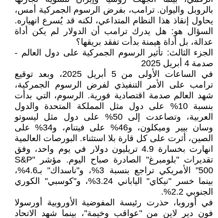
بالروبل واليوان. ترامب، بفرض الرسوم الجمركية أمس،
يحاول إنقاذ هذا النظام المتداعي، لكنه قد يُسرع انهياره.
السؤال هو: هل يدرك ترامب أن الدولار لم يكن أداة
عدالة، بل أداة هيمنة بدأت تفقد بريقها؟
الجزء الثالث: تأثير الرسوم الجمركية على دول العالم -
صدمة 4 أبريل 2025
في الساعات الأولى من 5 أبريل 2025، وبعد توقيع
ترامب على الأمر التنفيذي لفرض الرسوم الجمركية،
شهد العالم صدمة اقتصادية فورية. الرسوم، التي بدأت
بنسبة 10% على دول مثل المملكة المتحدة والدول
العربية، وتصاعدت إلى 50% على دول مثل ليسوتو
وسان بيير وميكلون، و46% على فيتنام، و34% على
الصين، أثرت على كل قارة بلا استثناء. البورصات العالمية
انهارت بخسارة 4.9 تريليون دولار في يوم واحد، وفق
تقديرات "بلومبرغ" الصادرة صباح اليوم. مؤشر "S&P
500" الأمريكي تراجع بنسبة 3%، و"ناسداك" بـ4.6%،
بينما خسر "نيكاي" الياباني 3.24%، و"كوسبي" الكوري
الجنوبي 2.2%.
في أوروبا، حذرت رئيسة المفوضية الأوروبية أورسولا
فون دير لاين من "عواقب وخيمة"، بينما شهد الاتحاد