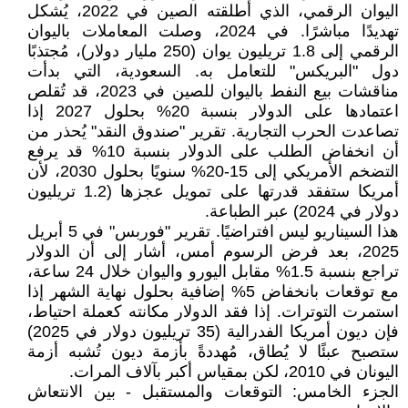
اليوان الرقمي، الذي أطلقته الصين في 2022، يُشكل
تهديدًا مباشرًا. في 2024، وصلت المعاملات باليوان
الرقمي إلى 1.8 تريليون يوان (250 مليار دولار)، مُجتذبًا
دول "البريكس" للتعامل به. السعودية، التي بدأت
مناقشات بيع النفط باليوان للصين في 2023، قد تُقلص
اعتمادها على الدولار بنسبة 20% بحلول 2027 إذا
تصاعدت الحرب التجارية. تقرير "صندوق النقد" يُحذر من
أن انخفاض الطلب على الدولار بنسبة 10% قد يرفع
التضخم الأمريكي إلى 15-20% سنويًا بحلول 2030، لأن
أمريكا ستفقد قدرتها على تمويل عجزها (1.2 تريليون
دولار في 2024) عبر الطباعة.
هذا السيناريو ليس افتراضيًا. تقرير "فوربس" في 5 أبريل
2025، بعد فرض الرسوم أمس، أشار إلى أن الدولار
تراجع بنسبة 1.5% مقابل اليورو واليوان خلال 24 ساعة،
مع توقعات بانخفاض 5% إضافية بحلول نهاية الشهر إذا
استمرت التوترات. إذا فقد الدولار مكانته كعملة احتياط،
فإن ديون أمريكا الفدرالية (35 تريليون دولار في 2025)
ستصبح عبئًا لا يُطاق، مُهددةً بأزمة ديون تُشبه أزمة
اليونان في 2010، لكن بمقياس أكبر بآلاف المرات.
الجزء الخامس: التوقعات والمستقبل - بين الانتعاش