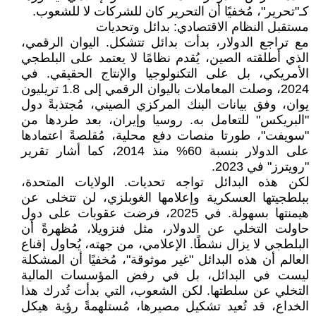
كـ"تحرير"، مُخفيًا أن التحرير كان للشركات لا للشعوب.
مستقبل النظام الاقتصادي: بدائل وتحديات
مع تراجع الدولار، بدأت بدائل تتشكل. اليوان الرقمي،
الذي أطلقته الصين، يُقدم نظامًا لا يعتمد على البلطجي
الأمريكي، بل على التكنولوجيا والإنتاج الحقيقي. في
2024، وصلت المعاملات باليوان الرقمي إلى 1.8 تريليون
يوان، وفق بيانات البنك المركزي الصيني، مُجتذبةً دول
"البريكس" للتعامل به. روسيا وإيران، بعد طردها من
"سويفت"، طورتا منصات دفع محلية، مُقلصةً اعتمادها
على الدولار بنسبة 60% منذ 2014، كما أشار تقرير
"رويترز" في 2023.
لكن هذه البدائل تواجه تحديات. الولايات المتحدة،
ببلطجيتها العسكرية وإعلامها الغوبلزي، لن تتخلى عن
هيمنتها بسهولة. في 2025، فرضت عقوبات على دول
حاولت التخلي عن الدولار، مثل فنزويلا، مُظهرةً أن
البلطجي لا يزال نشطًا. الإعلامي، من جهته، يُحاول إقناع
العالم أن هذه البدائل "غير موثوقة"، مُخفيًا أن المشكلة
ليست في البدائل، بل في رفض المؤسسات المالية
التخلي عن سلطتها. لكن الشعوب، التي بدأت تُدرك هذا
الخداع، قد تُعيد تشكيل مصيرها، مُستلهمةً رؤية هيكل