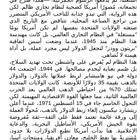
استغلنا، لم يدفعوا الرسوم الجمركية!"—هكذا صرخ في
تجمعاته، مُصورًا أمريكا كضحية لنظام تجاري ظالم. لكن
هذه الرواية، التي تبدو جذابة للناخب الأمريكي المتضرر
من تراجع الصناعة المحلية، تتناقض مع التاريخ الذي
صنعته الولايات المتحدة بنفسها. لم تكن أمريكا يومًا
"مستغلة" في النظام التجاري العالمي، بل كانت مهندسة
هذا النظام منذ 1945، عندما وضعت أسس اتفاقية
"بريتون وودز" لتجعل الدولار ليس مجرد عملة، بل أداة
هيمنة لا تُضاهى.
هذا النظام لم يُفرض على واشنطن تحت تهديد السلاح،
بل صُمم بعناية ليخدم مصالحها. في 1944، اجتمعت 44
دولة في نيو هامبشاير لربط عملاتها بالدولار، والدولار
بالذهب بقيمة 35 دولارًا للأونصة. كانت الولايات المتحدة
تمتلك 70% من احتياطي الذهب العالمي بعد الحرب
العالمية الثانية، مما جعلها القوة الاقتصادية المهيمنة. لكن
التحول الحاسم جاء في 15 أغسطس 1971، عندما أعلن
ريتشارد نيكسون إلغاء ربط الدولار بالذهب، مُحولًا العملة
إلى ورقة عائمة تعتمد فقط على الثقة—ثقة مُفروضة
بقوة الجيش الأمريكي، الأساطيل البحرية، والدعاية
الإعلامية. هنا بدأت أمريكا تطبع الدولارات بلا حدود،
مُشتريةً بها نفط الخليج، معادن أفريقيا، ومنتجات آسيا،