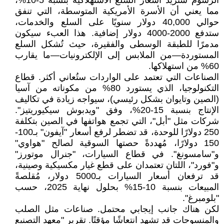
الرسوم ستزيد أسعار السلع الاستهلاكية بنسبة 5-10%،
مما يعني أن الأسرة الأمريكية المتوسطة، التي تنفق
حوالي 40,000 دولار سنويًا على السلع والخدمات،
ستدفع 2000-4000 دولار إضافية. هذا العبء سيكون
مدمرًا للطبقة الوسطى والفقيرة، حيث تُشكل السلع
المستوردة—من الملابس إلى الإلكترونيات—ما يقارب
60% من استهلاكها.
الصناعات التي تعتمد على الواردات ستُعاني أكثر. قطاع
التكنولوجيا، الذي يستورد 80% من مكوناته من آسيا
(الصين وتايوان بشكل رئيسي)، سيواجه زيادة في تكاليف
الإنتاج بنسبة 15-20%، وفق "ويدبوش سيكيوريتيز".
شركات مثل "أبل"، التي تجمع هواتفها في الصين بتكلفة
250 دولارًا للوحدة، قد تضطر لرفع أسعار "آيفون" بـ100-
150 دولارًا، مُهددةً حصتها السوقية لصالح "هواوي"
و"سامسونغ". في قطاع السيارات، "جنرال موتورز"
و"فورد"، اللتان تعتمدان على قطع غيار مكسيكية وصينية،
قد ترفعان أسعار السيارات بـ5000 دولار، مُقلصةً
المبيعات بنسبة 10-15% بحلول نهاية 2025، حسب
"بلومبرغ".
لكن هناك جانب إيجابي محتمل. صناعات مثل الصلب
والمنسوجات قد تشهد انتعاشًا مؤقتًا. تقرير "معهد التصنيع