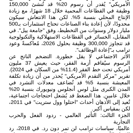
الأمريكي" يُقدر أن رسوم 20% قد تُنشئ 150,000
وظيفة في القطاعات المحمية خلال 18 شهرًا، مع زيادة
الإنتاج المحلي بنسبة 5%. لكن هذا الانتعاش سيكون
محدودًا، لأن إعادة بناء الصناعات تحتاج استثمارات بـ500
مليار دولار وسنوات من التخطيط، وفق "جامعة ييل". في
المقابل، الخسائر في القطاعات الاستهلاكية والتكنولوجية
قد تتجاوز 300,000 وظيفة بحلول 2026، مُعاكسةً وعود
ترامب بـ"إعادة الوظائف".
الأثر الاجتماعي لا يقل خطورة. التضخم الناتج عن
الرسوم سيُفاقم أزمة الفقر، حيث يعيش 37 مليون
أمريكي تحت خط الفقر (11.4% من السكان في 2024).
تقرير "مركز التقدم الأمريكي" يُحذر من أن زيادة تكلفة
المعيشة بنسبة 5% قد تُضاعف معدلات التشرد في
المدن الكبرى مثل لوس أنجلوس ونيويورك بنسبة 20%
خلال عامين. هذا الضغط قد يُشعل احتجاجات اجتماعية،
تُعيد إلى الأذهان أحداث "احتلوا وول ستريت" في 2011،
لكن بمقياس أكبر.
الجزء الثالث: التأثير العالمي - ردود الفعل والحرب
التجارية
عالميًا، سياسات ترامب لن تمر دون رد. في 2018، رد