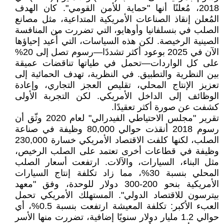
2018، مُعلنًا أنها "حماية للأمن القومي". كان الهدف
المُعلن إنقاذ الصناعات الأمريكية المتداعية، مثل مصانع
الصلب في بنسلفانيا وأوهايو، التي تضررت من المنافسة
الصينية الرخيصة. لكن هذه السياسات، التي أُعيد إحياؤها
الآن في 2025 بوعود أكثر تشددًا—رسوم تصل إلى 20%
على كل الواردات—تحمل في طياتها تناقضات عميقة
بين النظرية والتطبيق. في النظرية، تهدف الحمائية إلى
تعزيز الإنتاج المحلي، تقليص العجز التجاري، وإعادة
الوظائف إلى الداخل الأمريكي. لكن التجربة الأولى
كشفت عن صورة أكثر تعقيدًا.
تقرير "مجلس الاحتياطي الفيدرالي" لعام 2020 وثّق أن
رسوم 2018 أنقذت حوالي 80,000 وظيفة في صناعة
الصلب، لكنها كلفت الاقتصاد الأمريكي خسارة 230,000
وظيفة في قطاعات أخرى تعتمد على الصلب الرخيص،
مثل البناء، السيارات، والآلات. ارتفعت أسعار الصلب
المحلي بنسبة 30%، مما زاد تكلفة إنتاج السيارات
الأمريكية بنحو 200-300 دولار للوحدة، وفق "معهد
بيترسون للاقتصاد الدولي". المستهلك الأمريكي تحمل
العبء الأكبر: تكلفة المعيشة ارتفعت بنسبة 0.5%، أي
حوالي 1.2 مليار دولار سنويًا إضافية، تضررت منها الأسر