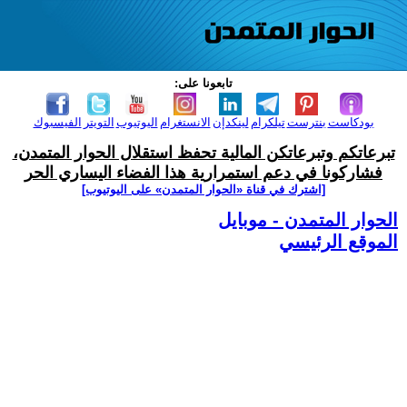
تابعونا على:
بودكاست
بنترست
تيلكرام
لينكدإن
الانستغرام
اليوتيوب
التويتر
الفيسبوك
تبرعاتكم وتبرعاتكن المالية تحفظ استقلال الحوار المتمدن،
فشاركونا في دعم استمرارية هذا الفضاء اليساري الحر
[اشترك في قناة ‫«الحوار المتمدن» على اليوتيوب]
الحوار المتمدن - موبايل
الموقع الرئيسي