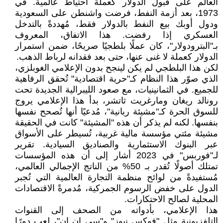
العالم على قبول الدولار كعملة احتياط عالمية. في
1973، بعد أزمة النفط، فرضت واشنطن على السعودية
ودول أوبك بيع النفط بالدولار فقط، مُهددةً بالتدخل
العسكري إذا رفضت. هذا الاتفاق، المعروف
بـ"البترودولار"، كان عملًا بلطجيًا صريحًا، ضمن استمرار
الدولار كعملة لا غنى عنها، حتى بعد فقدانه لرباط الذهب.
لكن هذا البلطجي لم يكن لينجح بدون الإعلامي الغوبلزي،
الذي صوّر هذا النظام كـ"حرية اقتصادية" تُحقق الرفاهية
للجميع. في الثمانينيات، مع صعود الليبرالية الجديدة تحت
رونالد ريغان ومارغريت ثاتشر، بدأ هذا الإعلامي يروج
للسوق الحرة كـ"مشيئة ربانية"، مُدعيًا أنها تُصحح نفسها
بنفسها. لكنه لم يذكر أن هذه "المشيئة" كانت في الحقيقة
مشيئة مئتي مؤسسة مالية غربية، تُسيطر على الأسواق
عبر البنوك الاستثمارية والصناديق السيادية. تقرير
لـ"فوربس" في 2023 أشار إلى أن هذه المؤسسات
تمتلك أصولًا تُقدر بـ 50% من الناتج الإجمالي العالمي،
مُستفيدةً من لوائح منظمة التجارة العالمية التي تُجبر
الدول على خفض الرسوم الجمركية، مُدمرةً الاقتصادات
المحلية لصالح الاحتكارات.
هذا الإعلامي، بأدواته من الصحف إلى القنوات
التلفزيونية مثل "فوكس نيوز" و"سي إن إن"، لعب دورًا