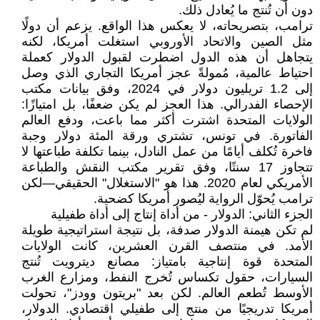
دون أن تُنتج ما يُعادل ذلك.
ترامب، بتصريحاته، لا يعكس هذا الواقع. يزعم أن دولًا
مثل الصين والاتحاد الأوروبي استغلت أمريكا، لكنه
يتجاهل أن هذه الدول اضطرت لقبول الدولار كعملة
احتياط عالمية، مُمولةً عجز أمريكا التجاري الذي وصل
إلى 1.2 تريليون دولار في 2024، وفق بيانات مكتب
الإحصاء الفدرالي. هذا العجز لم يكن ضعفًا، بل امتيازًا:
الولايات المتحدة اشترت أكثر مما باعت، ودفع العالم
الفاتورة. في تونس، تشتري ورقة المئة دولار وجبة
فاخرة تُكلف أيامًا من عمل النادل، بينما تكلفة طباعتها لا
تتجاوز 17 سنتًا، وفق تقرير مكتب النقش والطباعة
الأمريكي لعام 2020. هذا هو "الاستغلال" الحقيقي—لكن
ترامب يُحوّل الرواية ليُصور أمريكا كضحية.
الجزء الثاني: الدولار - من أداة إنتاج إلى أداة طفيلية
لم تكن هيمنة الدولار صدفة، بل نتيجة استراتيجية طويلة
الأمد. في منتصف القرن العشرين، كانت الولايات
المتحدة قوة إنتاجية بامتياز: مصانع ديترويت تُنتج
السيارات، حقول تكساس تُخرج النفط، ومزارع الغرب
الأوسط تُطعم العالم. لكن بعد "بريتون وودز"، تحولت
أمريكا تدريجيًا من منتج إلى طفيلي اقتصادي. الدولار،