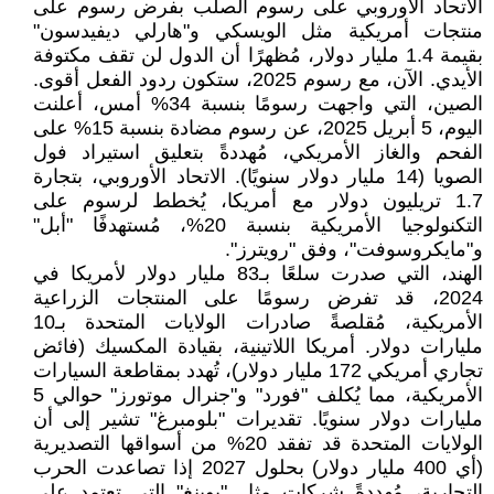
الاتحاد الأوروبي على رسوم الصلب بفرض رسوم على
منتجات أمريكية مثل الويسكي و"هارلي ديفيدسون"
بقيمة 1.4 مليار دولار، مُظهرًا أن الدول لن تقف مكتوفة
الأيدي. الآن، مع رسوم 2025، ستكون ردود الفعل أقوى.
الصين، التي واجهت رسومًا بنسبة 34% أمس، أعلنت
اليوم، 5 أبريل 2025، عن رسوم مضادة بنسبة 15% على
الفحم والغاز الأمريكي، مُهددةً بتعليق استيراد فول
الصويا (14 مليار دولار سنويًا). الاتحاد الأوروبي، بتجارة
1.7 تريليون دولار مع أمريكا، يُخطط لرسوم على
التكنولوجيا الأمريكية بنسبة 20%، مُستهدفًا "أبل"
و"مايكروسوفت"، وفق "رويترز".
الهند، التي صدرت سلعًا بـ83 مليار دولار لأمريكا في
2024، قد تفرض رسومًا على المنتجات الزراعية
الأمريكية، مُقلصةً صادرات الولايات المتحدة بـ10
مليارات دولار. أمريكا اللاتينية، بقيادة المكسيك (فائض
تجاري أمريكي 172 مليار دولار)، تُهدد بمقاطعة السيارات
الأمريكية، مما يُكلف "فورد" و"جنرال موتورز" حوالي 5
مليارات دولار سنويًا. تقديرات "بلومبرغ" تشير إلى أن
الولايات المتحدة قد تفقد 20% من أسواقها التصديرية
(أي 400 مليار دولار) بحلول 2027 إذا تصاعدت الحرب
التجارية، مُهددةً شركات مثل "بوينغ" التي تعتمد على