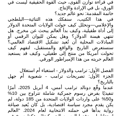
في قراءة توازن القوى، حيث القوة الحقيقية ليست في
الورق، بل في الإرادة والإنتاج.
خاتمة المقدمة: نحو عالم جديد؟
في هذا الكتيب، سنفكك هذه الثنائية—البلطجي
والإعلامي—ونحلل كيف حولت الولايات المتحدة الدولار
إلى أداة طفيلية، وكيف بدأ العالم يبحث عن مخرج. هل
تنتهي هيمنة الدولار؟ وهل يمكن لليوان الرقمي أو
المبادلات المحلية أن تُعيد تشكيل الاقتصاد العالمي؟
سنستعرض التاريخ والواقع والمستقبل، لنفهم كيف
تحولت أمريكا من منتج إلى طفيلي، وكيف قد يستعيد
العالم حريته من هذا الإمبراطور الورقي.
الفصل الأول: ترامب والدولار - استغباء أم استغلال
الجزء الأول: تصريحات ترامب - شعبوية أم جهل
بالتاريخ؟
عندما وقّع دونالد ترامب أمس، 4 أبريل 2025، أمرًا
تنفيذيًا بفرض رسوم جمركية شاملة تتراوح بين 10%
و50% على واردات الولايات المتحدة من 185 دولة، لم
يكن يقدم مجرد سياسة اقتصادية، بل كان يُعيد صياغة
رواية بدأها في حملته الانتخابية لعام 2024. "العالم