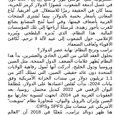
في غسل أدمغة الشعوب، مُصورًا الدولار كرمز للحرية،
بينما كان في الحقيقة رمزًا للاستغلال. في أفريقيا، تُباع
المعادن بأسعار بخسة بالدولار، بينما تُشترى المنتجات
الغربية بأضعاف قيمتها، وفي آسيا تُنتج المصانع بضائع
للغرب بأجور زهيدة، مُرسلةً أرباحها إلى تلك المؤسسات
المالية. هذا النظام، الذي يُديره البلطجي ويُبرره
الإعلامي، حول الشعوب إلى عبيد لآلة لا ترحم، تُكافئ
الأقوياء وتُعاقب الضعفاء.
ترامب وترنح النظام: نهاية عصر الدولار؟
بحلول العقد الثاني من القرن الحادي والعشرين، بدأ هذا
النظام يُظهر علامات الضعف. الدول المنتجة، مثل الصين
وروسيا ودول الخليج، أدركت أنها تُمول رفاهية الولايات
المتحدة دون عائد حقيقي. الصين، التي تمتلك أكثر من
1.1 تريليون دولار من سندات الخزانة الأمريكية وفق
بيانات 2024، بدأت تُقلص اعتمادها على الدولار، مُطلقةً
اليوان الرقمي في 2022 كبديل محتمل. روسيا، بعد
العقوبات الغربية في 2014، اتجهت لتسوية تجارتها مع
الصين وإيران بالروبل واليوان، مُتجاوزةً نظام "سويفت"
الأمريكي عبر منصات مثل SPFS وCIPS.
هنا ظهر دونالد ترامب، مُعلنًا في 2018 أن "العالم