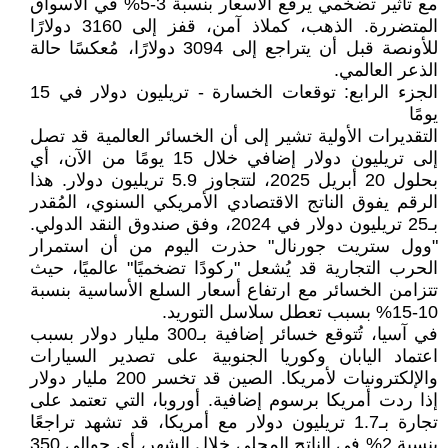
مع تأثير تضخمي يرفع الأسعار بنسبة 3-5% في الأسواق
المتضررة. الذهب، كملاذ آمن، قفز إلى 3160 دولارًا
للأونصة قبل أن يتراجع إلى 3094 دولارًا، مُعكسًا حالة
الذعر العالمي.
الجزء الرابع: توقعات الخسارة - تريليون دولار في 15
يومًا
التقديرات الأولية تشير إلى أن الخسائر العالمية قد تصل
إلى تريليون دولار إضافي خلال 15 يومًا من الآن، أي
بحلول 20 أبريل 2025، لتتجاوز 5.9 تريليون دولار. هذا
الرقم يفوق الناتج الاقتصادي الأمريكي السنوي، المُقدر
بـ25 تريليون دولار في 2024، وفق صندوق النقد الدولي.
"وول ستريت جورنال" حذرت اليوم من أن استمرار
الحرب التجارية قد يُشعل "ركودًا تضخميًا" عالميًا، حيث
تتزامن الخسائر مع ارتفاع أسعار السلع الأساسية بنسبة
10-15% بسبب تعطل سلاسل التوريد.
في آسيا، تُتوقع خسائر إضافية بـ300 مليار دولار بسبب
اعتماد اليابان وكوريا الجنوبية على تصدير السيارات
والإلكترونيات لأمريكا. الصين قد تخسر 200 مليار دولار
إذا ردت أمريكا برسوم إضافية. أوروبا، التي تعتمد على
تجارة بـ1.7 تريليون دولار مع أمريكا، قد تشهد تراجعًا
بنسبة 2% في الناتج المحلي خلال الشهر، أي حوالي 350