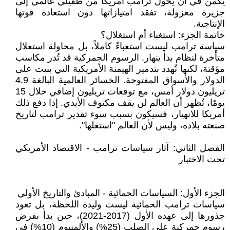
يكمن في أن يُحول ترامب أمريكا من طفيلي عالمي إلى
جزيرة معزولة، تفقد امتيازاتها دون استعادة قوتها
الإنتاجية.
خاتمة الجزء: استغباء أم استغلال؟
سياسة ترامب ليست استغباءً كاملاً، بل محاولة استغلال
متأخرة لنظام بدأ ينهار. الرسوم الجمركية قد تُدر مكاسب
مؤقتة، لكنها تُهدد بتدمير الهيمنة الأمريكية التي بنيت على
الدولار والأسواق المفتوحة. الخسائر العالمية البالغة 4.9
تريليون دولار أمس، مع توقعات تريليون إضافي خلال 15
يومًا، تُظهر أن العالم لن يقف مكتوف الأيدي. إذا دفع ذلك
أمريكا للانهيار، فسيكون بسبب سوء تقدير ترامب لتاريخ
صنعته بلاده، وليس لأن العالم "استغلها".
الفصل الثاني: آثار سياسات ترامب - الاقتصاد الأمريكي
تحت الاختبار
الجزء الأول: السياسات الحمائية - المبادئ والتاريخ الأولي
سياسات ترامب الحمائية ليست وليدة اللحظة، بل تعود
جذورها إلى عهده الأول (2017-2021)، حين بدأ بفرض
رسوم جمركية على الصلب (25%) والألمنيوم (10%) في