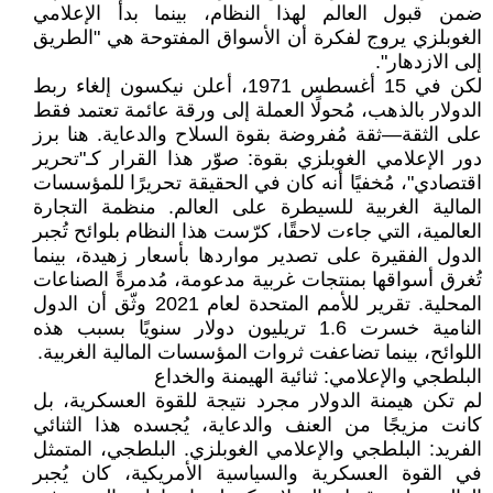
ضمن قبول العالم لهذا النظام، بينما بدأ الإعلامي
الغوبلزي يروج لفكرة أن الأسواق المفتوحة هي "الطريق
إلى الازدهار".
لكن في 15 أغسطس 1971، أعلن نيكسون إلغاء ربط
الدولار بالذهب، مُحولًا العملة إلى ورقة عائمة تعتمد فقط
على الثقة—ثقة مُفروضة بقوة السلاح والدعاية. هنا برز
دور الإعلامي الغوبلزي بقوة: صوّر هذا القرار كـ"تحرير
اقتصادي"، مُخفيًا أنه كان في الحقيقة تحريرًا للمؤسسات
المالية الغربية للسيطرة على العالم. منظمة التجارة
العالمية، التي جاءت لاحقًا، كرّست هذا النظام بلوائح تُجبر
الدول الفقيرة على تصدير مواردها بأسعار زهيدة، بينما
تُغرق أسواقها بمنتجات غربية مدعومة، مُدمرةً الصناعات
المحلية. تقرير للأمم المتحدة لعام 2021 وثّق أن الدول
النامية خسرت 1.6 تريليون دولار سنويًا بسبب هذه
اللوائح، بينما تضاعفت ثروات المؤسسات المالية الغربية.
البلطجي والإعلامي: ثنائية الهيمنة والخداع
لم تكن هيمنة الدولار مجرد نتيجة للقوة العسكرية، بل
كانت مزيجًا من العنف والدعاية، يُجسده هذا الثنائي
الفريد: البلطجي والإعلامي الغوبلزي. البلطجي، المتمثل
في القوة العسكرية والسياسية الأمريكية، كان يُجبر