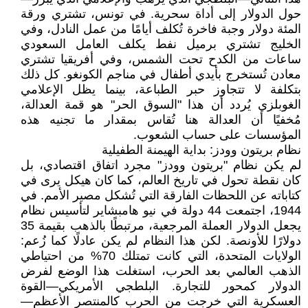
حول الدولار إلى أداة سحرية. في تونس، تشتري ورقة
المئة دولار وجبة فاخرة تُكلف أيامًا من عمل النادل، وفي
الخليج تشتري برميل نفط يكلف العامل السعودي
ساعات من الكدح تحت الشمس، وفي أفريقيا تشتري
معادن تُستخرج بأيدي أطفال في مناجم الكونغو. كل ذلك
بتكلفة لا تتجاوز حبر الطباعة، بينما يظل الإعلامي
الغوبلزي يُردد أن هذا "السوق الحر" هو قمة العدالة،
مُخفيًا أن العدالة هنا تُقاس بمقدار ما تجنيه هذه
المؤسسات على حساب الشعوب.
نظام بريتون وودز: بداية الهيمنة الطفيلية
لم يكن نظام "بريتون وودز" مجرد اتفاق اقتصادي، بل
كان نقطة تحول في تاريخ العالم، كما كان هيكل يرى في
كتاباته عن اللحظات الفارقة التي تُشكل مصير الأمم. في
1944، اجتمعت 44 دولة في نيو هامبشاير لتأسيس نظام
يجعل الدولار العملة المرجعية، مرتبطًا بالذهب بقيمة 35
دولارًا للأونصة. لكن هذا النظام لم يكن عادلًا كما زُعم:
الولايات المتحدة، التي كانت تمتلك 70% من احتياطي
الذهب العالمي بعد الحرب، استغلت هذا الوضع لفرض
الدولار كمحور للتجارة. البلطجي الأمريكي—القوة
العسكرية التي خرجت من الحرب كالمنتصر الأعظم—