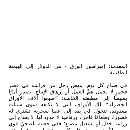
المقدمة: إمبراطور الورق - من الدولار إلى الهيمنة
الطفيلية
في صباح كل يوم، ينهض رجل من فراشه في قصر
فخم، لا يحمل همَّ العمل أو إرهاق الإنتاج. يصدر أمرًا
بسيطًا إلى مطبعته الخاصة: "اطبعوا آلاف الأوراق
الخضراء." تلك الأوراق، التي لا تكلفه سوى سنتات
معدودة، تتحول في يده إلى عصا سحرية تشتري له
قصورًا، وطعامًا فاخرًا، ورفاهية لا حدود لها. لا يحتاج إلى
زراعة حقل أو تشغيل مصنع؛ ففي جعبته بلطجيٌ قوي