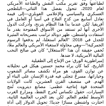
لطباعتها وفق تقرير مكتب النقش والطباعة الأمريكي
لعام 2020، تتحول بفضل هذا الثنائي—البلطجي
العسكري والسياسي والإعلامي الغوبلزي—إلى قيمة
تعادل أسابيع من كدح الفلاح في آسيا أو العامل في
أفريقيا. لكن عندما بدأ هذا النظام يترنح، وأدركت الدول
الأخرى أنها لم تستفد من الأسواق المفتوحة بقدر ما
استفادت واشنطن، ظهر دونالد ترامب بتصريحاته المثيرة
للجدل في 2018: "العالم استغلنا، لم يدفعوا الرسوم
الجمركية!"—وهي محاولة لاستغباء الأمريكي والعالم معًا،
تُخفي حقيقة أن هذا "الاستغلال" كان في صالح النخب
المالية الأمريكية، لا ضدها.
إمبراطورية الورق: من الإنتاج إلى الطفيلية
التاريخ، كما كان يراه محمد حسنين هيكل في تحليلاته
عن توازن القوى، هو مرآة تكشف مصائر الشعوب
وخياراتها، مسرحٌ تتجلى فيه قدرة الإنسان على البناء أو
الهدم. في منتصف القرن العشرين، كانت الولايات
المتحدة قوة إنتاجية عظمى: مصانع ديترويت تُنتج
السيارات، حقول تكساس تُخرج النفط، ومزارع الغرب
الأوسط تُطعم العالم. لكن بعد الحرب العالمية الثانية،
اختارت واشنطن مسارًا جديدًا: تحويل الدولار إلى أداة