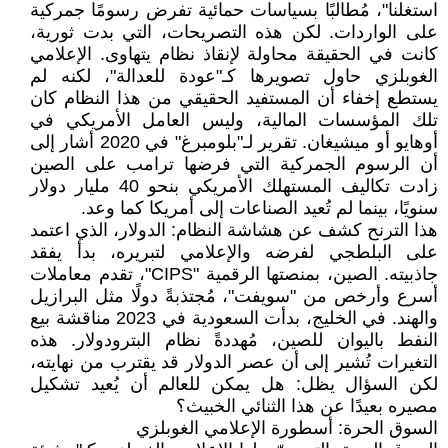
استغلنا"، مُطالبًا بسياسات حمائية تفرض رسومًا جمركية
على الواردات. لكن هذه التصريحات، التي بدت ثورية،
كانت في الحقيقة محاولة لإنقاذ نظام يتهاوى. الإعلامي
الغوبلزي حاول تصويرها كـ"عودة للعدالة"، لكنه لم
يستطع إخفاء أن المستفيد الحقيقي من هذا النظام كان
تلك المؤسسات المالية، وليس العامل الأمريكي في
أوهايو أو ميشيغان. تقرير لـ"بلومبرغ" في 2020 أشار إلى
أن الرسوم الجمركية التي فرضها ترامب على الصين
زادت تكاليف المستهلك الأمريكي بنحو 40 مليار دولار
سنويًا، بينما لم تُعيد الصناعات إلى أمريكا كما وعد.
هذا الترنح كشف عن هشاشة النظام: الدولار، الذي اعتمد
على البلطجي لفرضه والإعلامي لتبريره، بدأ يفقد
جاذبيته. الصين، بمنصتها الرقمية "CIPS"، تقدم معاملات
أسرع وأرخص من "سويفت"، مُجتذبةً دولًا مثل البرازيل
والهند. في الخليج، بدأت السعودية في 2023 مناقشة بيع
النفط باليوان للصين، مُهددةً نظام البترودولار. هذه
التغيرات تُشير إلى أن عصر الدولار قد يقترب من نهايته،
لكن السؤال يظل: هل يمكن للعالم أن يُعيد تشكيل
مصيره بعيدًا عن هذا الثنائي الخبيث؟
السوق الحرة: أسطورة الإعلامي الغوبلزي