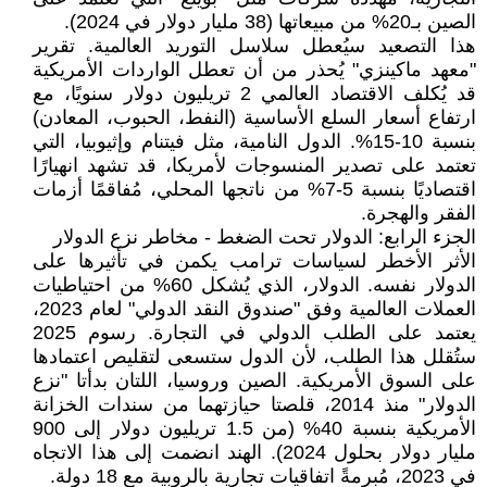
الصين بـ20% من مبيعاتها (38 مليار دولار في 2024).
هذا التصعيد سيُعطل سلاسل التوريد العالمية. تقرير
"معهد ماكينزي" يُحذر من أن تعطل الواردات الأمريكية
قد يُكلف الاقتصاد العالمي 2 تريليون دولار سنويًا، مع
ارتفاع أسعار السلع الأساسية (النفط، الحبوب، المعادن)
بنسبة 10-15%. الدول النامية، مثل فيتنام وإثيوبيا، التي
تعتمد على تصدير المنسوجات لأمريكا، قد تشهد انهيارًا
اقتصاديًا بنسبة 5-7% من ناتجها المحلي، مُفاقمًا أزمات
الفقر والهجرة.
الجزء الرابع: الدولار تحت الضغط - مخاطر نزع الدولار
الأثر الأخطر لسياسات ترامب يكمن في تأثيرها على
الدولار نفسه. الدولار، الذي يُشكل 60% من احتياطيات
العملات العالمية وفق "صندوق النقد الدولي" لعام 2023،
يعتمد على الطلب الدولي في التجارة. رسوم 2025
ستُقلل هذا الطلب، لأن الدول ستسعى لتقليص اعتمادها
على السوق الأمريكية. الصين وروسيا، اللتان بدأتا "نزع
الدولار" منذ 2014، قلصتا حيازتهما من سندات الخزانة
الأمريكية بنسبة 40% (من 1.5 تريليون دولار إلى 900
مليار دولار بحلول 2024). الهند انضمت إلى هذا الاتجاه
في 2023، مُبرمةً اتفاقيات تجارية بالروبية مع 18 دولة.