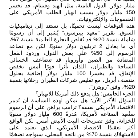
مليار دولار. الدول النامية، مثل الهند وفيتنام، قد تخسر
150 مليار دولار بسبب انهيار الطلب الأمريكي على
المنسوجات والإلكترونيات.
هذه التوقعات ليست تخمينًا، بل تستند إلى ديناميكيات
السوق. تقرير "معهد بيترسون" يُشير إلى أن رسومًا
شاملة بنسبة 20% قد تُقلص التجارة العالمية بنسبة 7%،
أي ما يعادل 2 تريليون دولار سنويًا. لكن مع تصاعد
الرسوم إلى 50% على بعض الدول، وردود الفعل
المضادة من الصين وأوروبا، قد تتضاعف الخسائر.
السياحة والطيران، اللذان تأثرا فورًا أمس بخفض
الإنفاق، قد يخسرا 100 مليار دولار إضافية بحلول
منتصف أبريل، مع تقليص شركات الطيران رحلاتها بنسبة
20%، وفق "رويترز".
الجزء الخامس: هل يدفع ذلك أمريكا للانهيار؟
السؤال الأكبر الآن: هل يمكن لهذه السياسة أن تُدمر
الاقتصاد الأمريكي نفسه؟ ترامب يراهن على أن الرسوم
ستُعيد الصناعة لأمريكا، مُدرةً 600 مليار دولار سنويًا
للخزانة، وفق تصريحات البيت الأبيض أمس. لكن الواقع
أكثر تعقيدًا. الاقتصاد الأمريكي، الذي يعتمد على
الاستهلاك بنسبة 70% من ناتجه المحلي، سيواجه تضخمًا