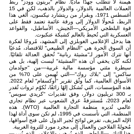
هيمنة لا تتطلب جهدًا ماديًا. نظام "بريتون وودز" ربط
العملات العالمية بالدولار، والدولار بالذهب، لكن في 15
أغسطس 1971، وبقرار من ريتشارد نيكسون، أُلغي هذا
الربط، مُحولًا الدولار إلى ورقة عائمة تعتمد فقط على
قوة البلطجي الأمريكي—الجيش، الأساطيل، والقواعد
العسكرية التي تُحيط بالعالم كشبكة عنكبوت.
هنا يدخل الإعلامي الغوبلزي إلى المشهد، مُروجًا لفكرة
أن السوق الحرة هي "النظام الطبيعي" للاقتصاد، مُدعيًا
أنها تترك الأمور لـ"مشيئة ربانية" تُحقق العدالة تلقائيًا.
لكنه كان يخفي أن هذه "المشيئة" ليست إلهية، بل هي
سيطرة مئتي مؤسسة مالية غربية—من "جولدمان
ساكس" إلى "بلاك روك"—التي تُهيمن على 70% من
الأسواق العالمية، كما وثّق تقرير "أوكسفام" لعام 2022.
هذه المؤسسات، التي تُشكل إلهًا زائفًا، تُكوّم ثروات تُقدر
بـ 300 تريليون دولار، وفق تقديرات "كريدي سويس"
لعام 2023، مُستنزفةً عرق الشعوب عبر نظام تجاري
عالمي تُديره منظمة التجارة العالمية (WTO). هذه
المنظمة، التي تأسست في 1995، لم تكن سوى أداة لهذا
الإله المزيف، تفرض لوائح تُجبر الدول على فتح أسواقها،
مُحولةً الفلاحين والعمال إلى مجرد مورد للثروة الغربية.
هذا الثنائي—البلطجي الذي يُرهب والإعلامي الذي يُبرر—