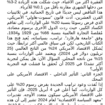
الفقيرة أكثر من الأغنياء، حيث شكلت هذه الزيادة 2-3%
من دخلها الشهري مقارنة بأقل من 0.1% للأثرياء.
هذا التناقض ليس جديدًا في تاريخ الحمائية. في ثلاثينيات
القرن العشرين، أدت قانون "سموت-هاولي" الأمريكي،
الذي فرض رسومًا بنسبة 20% على الواردات، إلى تفاقم
الكساد الكبير، حيث ردت الدول الأخرى برسوم مضادة،
مُقلصةً التجارة العالمية بنسبة 66% بين 1929 و1934،
وفق "جامعة هارفارد". ترامب، بسياساته، يُعيد فتح هذا
الكتاب التاريخي، لكن في سياق عالمي أكثر ترابطًا، حيث
يُشكل الاقتصاد الأمريكي 24% من الناتج العالمي (25
تريليون دولار في 2024)، ويعتمد على الواردات بنسبة
15% من ناتجه المحلي. السؤال الآن: هل يمكن لتجربة
أكثر تشددًا في 2025 أن تُحقق ما فشلت فيه التجربة
الأولى؟
الجزء الثاني: التأثير الداخلي - الاقتصاد الأمريكي على
المحك
إذا نُفذت وعود ترامب الجديدة بفرض رسوم 20% على
كل الواردات، كما أُعلن في 4 أبريل 2025، فإن التأثير
على الاقتصاد الأمريكي سيكون متعدد الأوجه. تقديرات
"معهد السياسة الاقتصادية" لعام 2024 تشير إلى أن هذه