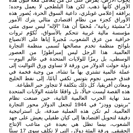
يجوب الأرض، يفرض على كل من يتعامل معه قبول هذه
الأوراق كأنها ذهب. لكن هذا البلطجي لا يعمل وحده؛
يرافقه إعلامي غوبلزي، داعية السوق الحرة، يُصور هذه
الأوراق كجزء من نظام اقتصادي مثالي يترك الأمور
لـ"مشيئة ربانية"، مُخفيًا أن هذا "الإله" ليس سوى مئتي
مؤسسة مالية غربية تتحكم بالأسواق، تُكوّم ثروات
خرافية من عرق الشعوب، مُجبرةً إياها على الانصياع
بلوائح منظمة تخدم مصالحها تُسمى منظمة التجارة
العالمية. هذا الرجل ليس إمبراطورًا من العصور
الوسطى، بل رمزًا للولايات المتحدة في عالم اليوم—
دولة حولت الدولار من ورقة لا تساوي ورق التواليت إلى
عملة عالمية تشتري بها ما تشاء، من وجبة فخمة في
فندق خمس نجوم بتونس تكفي أيامًا، إلى نفط الخليج
ومعادن أفريقيا، كل ذلك بتكلفة لا تتجاوز حبر الطباعة.
هذه القصة ليست خيالًا، بل واقعًا عاشته الولايات المتحدة
منذ نهاية الحرب العالمية الثانية، حين صنعت نظام
"بريتون وودز" في 1944 لتجعل الدولار محور التجارة
العالمية. لم تكن هذه العملية صدفة، بل استراتيجية
دقيقة لتحويل اقتصادها إلى كيان طفيلي يعيش على جهد
الشعوب، بينما تظل هي بعيدة عن متاعب الإنتاج
الحقيقي. ورقة المئة دولار، التي لا تكلف سوى 17 سنتًا