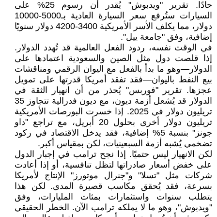
حادًا. تقرير "ويدبوش" يُقدر أن رسوم 25% على
السيارات ستُرفع سعر السيارة العادية بـ5000-10000
دولار، مما يكلف الأسر الأمريكية 3400-4200 دولار سنويًا
إضافية، وفق "جامعة ييل".
في الوقت نفسه، ردود الفعل العالمية قد تُهدد الدولار.
إذا قلصت دول مثل الصين والسعودية اعتمادها على
الدولار—وهو ما بدأ بالفعل مع اليوان الرقمي ومناقشات
بيع النفط باليوان—فقد تفقد أمريكا قدرتها على تمويل
عجزها. تقرير "فوربس" يُحذر من أن انهيار الثقة في
الدولار قد يُشعل أزمة ديون، مع ديون فدرالية تتجاوز 35
تريليون دولار في 2025. إذا خسرت البورصات الأمريكية
تريليون دولار أخرى بحلول 20 أبريل، مع تراجع "داو
جونز" بنسبة 5% إضافية، فقد يدخل الاقتصاد في ركود
تضخمي يُشبه أزمة السبعينيات، لكن بمقياس أكبر.
لكن الانهيار ليس حتميًا. إذا نجح ترامب في إجبار الدول
على خفض أسعار صادراتها لتظل تنافسية، أو إذا أعادت
شركات مثل "تسلا" و"جنرال موتورز" الإنتاج لأمريكا
بسرعة، فقد يُحقق مكاسب قصيرة المدى. لكن هذا
يتطلب سنوات واستثمارات بمئات المليارات، وفق
"ويدبوش"، وهو ما لا يملكه ترامب الآن. الخطر الحقيقي