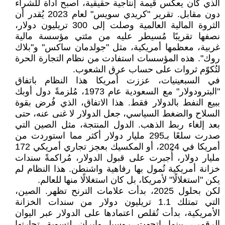
الذي كان يعكس قيمة إنتاجية حقيقية، أصبح أداة للشراء
دون مقابل. تقرير "كريدي سويس" لعام 2023 يُقدر أن
الثروة المالية العالمية وصلت إلى 300 تريليون دولار،
نصفها تقريبًا مُسيطر عليه من مئتي مؤسسة مالية
غربية، معظمها أمريكية، مثل "جولدمان ساكس" و"بلاك
روك". هذه المؤسسات استفادت من نظام التجارة الحرة
لتُكوّم ثروات على حساب عرق الشعوب.
في السبعينيات، عززت أمريكا هذا النظام باتفاق
"البترودولار" مع السعودية عام 1973، مُلزمةً دول أوبك
ببيع النفط بالدولار فقط. هذا الاتفاق، الذي فُرض بقوة
السلاح والضغط السياسي، جعل الدولار لا غنى عنه، حتى
بعد إلغاء ربط الذهب. الدول المنتجة، مثل الصين التي
صدرت سلعًا بـ295 مليار دولار أكثر مما استوردت من
أمريكا في 2024، أو المكسيك بعجز تجاري أمريكي 172
مليار دولار، أُجبرت على قبول الدولار، مُراكمةً سندات
خزانة أمريكية تُمول بها رفاهية واشنطن. هذا النظام لم
يكن "استغلالًا" لأمريكا، بل كان استغلالًا منها للعالم.
لكن بحلول 2025، بدأت علامات الترنح تظهر. الصين،
التي تمتلك 1.1 تريليون دولار من سندات الخزانة
الأمريكية، بدأت تُقلص اعتمادها على الدولار عبر اليوان
الرقمي، بينما اتجهت روسيا وإيران لتسوية تجارتها