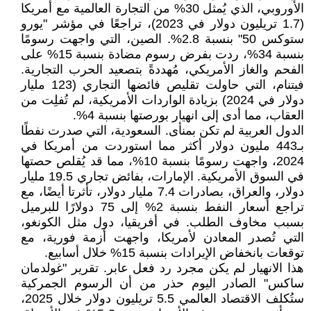
الأوروبي، الذي يُمثل 30% من التجارة العالمية مع أمريكا
(1.7 تريليون دولار في 2023)، تراجعًا في مؤشر "يورو
ستوكس 50" بنسبة 2.8%. الصين، التي واجهت رسومًا
بنسبة 34%، ردت بفرض رسوم مضادة بنسبة 15% على
الفحم والغاز الأمريكي، مُهددةً بتصعيد الحرب التجارية.
فيتنام، التي حاولت تقليص فائضها التجاري (123 مليار
دولار في 2024) بزيادة الواردات الأمريكية، لم تُفلِت من
العقاب، مما أدى إلى انهيار بورصتها بنسبة 4%.
الدول العربية لم تكن بمنأى. السعودية، التي صدرت نفطًا
بـ443 مليون دولار أكثر مما استوردت من أمريكا في
2024، واجهت رسومًا بنسبة 10%، مما قد يُقلص حصتها
في السوق الأمريكية. الإمارات، بفائض تجاري 19.5 مليار
دولار، والعراق، بصادرات 7.4 مليار دولار، تأثرتا أيضًا، مع
تراجع أسعار النفط بنسبة 2% إلى 75 دولارًا للبرميل
بسبب مخاوف الطلب. في أفريقيا، دول مثل الكونغو،
التي تُصدر المعادن لأمريكا، واجهت أزمة فورية، مع
توقعات بانخفاض الإيرادات بنسبة 15% خلال أسابيع.
هذا الانهيار لم يكن مجرد رد فعل عابر. تقرير "غولدمان
ساكس" الصادر اليوم حذر من أن الرسوم الجمركية
ستُكلف الاقتصاد العالمي 5.5 تريليون دولار خلال 2025،