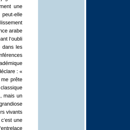
mment une
peut-elle
lissement
nce arabe ?
nt l’oubli
e dans les
nférences
cadémique
éclare : «
 me prête
 classique
n, mais un
 grandiose
s vivants.
 c’est une
’entrelace