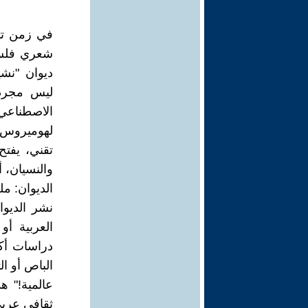
في زمن تتخ
شعري فلس.
ديوان "ن،
ليس مجرد 
الاصطناع"
لهوميروس و
تقني، يفتح
والنسيان، أ
الديوان: م
نشر الديوا
العربية أو
دراسات أكا
الباص أو ال
عالمية!" 
ثقافي عربي.