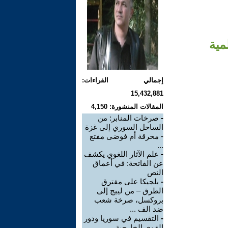
مية
إجمالي القراءات:
15,432,881
المقالات المنشورة: 4,150
صرخات المنابر: من
-
الساحل السوري إلى غزة
- محرقة أم فوضى مفتع
...
علم الآثار اللغوي يكشف
-
عن الفاتحة: في أعماق
النص
بلجيكا على مفترق
-
الطرق – من لييج إلى
بروكسل، صرخة شعب
ضد الف ...
التقسيم في سوريا ودور
-
القوى الخارجية