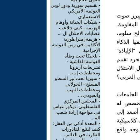
تقسيم سورية ودور لوبي
-
العولمة الأمريكي
 يبرز صوت
الاستعماري
شبكات الخيانة وأوهام
-
المقاومة
الهزيمة - كيف تتلاعب
الح سلوم
عصابات الاحتلال ال ...
هزيمة إمبراطورية
-
ا الذكاء
الأكاذيب في زمن العولمة
الإلياذة
الإجرامية
بلجيكا تحت وطأة
-
جرد تقييم
العولمة الفاشية -
تشريعات أريزونا
 الاحتلال
ومخططات إب ...
ي العربي؟
سوريا تحت نير السطو
-
المسلح - الجولاني
ومخططات النهب
الجامعات
والعبودي ...
المجلس المركزي
-
 تُخصص له
الفلسطيني: ديكور عباس
 أصعد إلى
في مواجهة إرادة شعب
الم ...
ب كلاسيكية
المعدة أذكى من العقل:
-
وجه واقع
كيف تُبتلع القاذورات
الفكرية في العالم ...