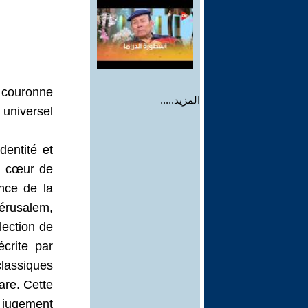
 couronne
المزيد.....
 universel
entité et
du cœur de
ence de la
Jérusalem,
ection de
crite par
classiques
are. Cette
 jugement