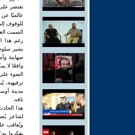
تقتصر على س
عالميًا عن 
للوقوف إلى.
الصمت العر
رغم هذا ال
يشير سلوم 
صهاينة وأم
واقعًا لا ي
الضوء على 
ترفيهية، ي
مدينة أوس
تافه.
هذا الحاد
لشاعر يُص
ويُعاقب ع
يفكروا به.