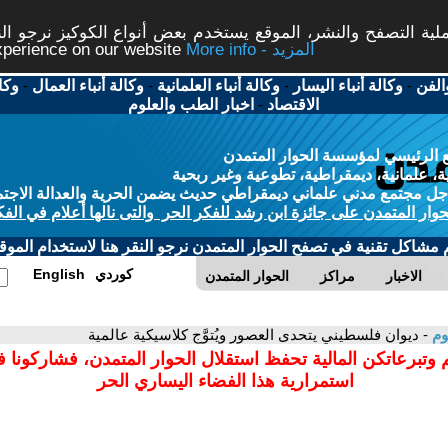
لية التصفح والنشر، الموقع يستخدم بعض أنواع الكوكيز نرجو ال
experience on our website
More info - المزيد
وكا
-
وكالة أنباء العمال
-
وكالة أنباء العلمانية
-
وكالة أنباء اليسار
-
الفن
اخبار الطب والعلوم
-
الاقتصاد
 الرئيسي لمؤسسة الحوار المتمدن
، علمانية، ديمقراطية، تطوعية وغير ربحية
 مجتمع مدني علماني ديمقراطي حديث يضمن الحرية والعدالة الاجتما
حوار المتمدن على جائزة ابن رشد للفكر الحر والتى نالها أعلام في الفك
م مشاكل تقنية في تصفح الحوار المتمدن نرجو النقر هنا لاستخدام الموقع
English
كوردي
الاخبار
مراكز
الحوار المتمدن
وم
- ديوان فلسطيني يتحدى العصور ويُتوَّج كلاسيكية عالمية
 وتبرعاتكن المالية تحفظ استقلال الحوار المتمدن، فشاركونا 
استمرارية هذا الفضاء اليساري الحر