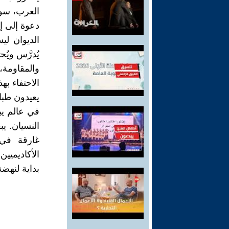
العرب، سو.
دعوة إلى إ
الديوان ل
يُدرَّس ويُ
والمقاومة،
الاحتفاء ب
يعيدون طب.
في عالم يب
النسيان. ي
غارقة في،
الأكاديمي"
بداية لنهض