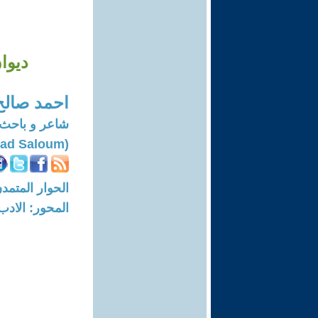
ديوا
احمد صالح
شاعر و باحث 
(Ahmad Saloum)
الحوار المتمدن-العدد: 8329 - 5
المحور: الادب