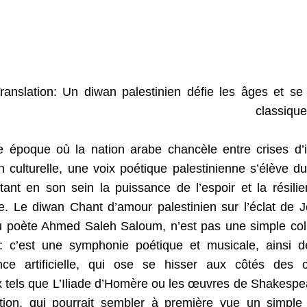
ranslation: Un diwan palestinien défie les âges et se
classique
 époque où la nation arabe chancèle entre crises d’id
n culturelle, une voix poétique palestinienne s’élève 
ortant en son sein la puissance de l’espoir et la résili
e. Le diwan Chant d’amour palestinien sur l’éclat de 
 poète Ahmed Saleh Saloum, n’est pas une simple coll
 c’est une symphonie poétique et musicale, ainsi dé
igence artificielle, qui ose se hisser aux côtés des 
 tels que L’Iliade d’Homère ou les œuvres de Shakespe
tion, qui pourrait sembler à première vue un simple