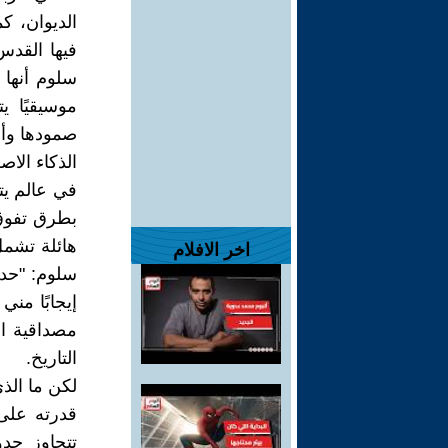
الديوان، 
فيها القدس
سلوم أنها 
موسيقيًا ي
صمودها وأل
الذكاء الاص
في عالم يت
بطرق تفوق 
هائلة تشمل 
اخر الافلام
سلوم: "حدي
إيجابًا مني
مصداقية اس
التاريخ.
لكن ما الذ
قدرته على 
تتجاوز حدو