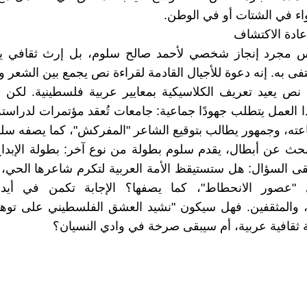
اء في الشتات أو في الوطن
عادة الاكتشاف
يس مجرد إنجاز شخصي لأحمد صالح سلوم، بل إرث ثقافي 
حتفى به. إنه دعوة للأجيال القادمة لقراءة نص يجمع بين الشعر 
 نص يعيد تعريف الكلاسيكية بمعايير عربية فلسطينية. لكن 
هذا العمل يتطلب جهودًا جماعية: جامعات تُعقد مؤتمرات لدراست
اعته، وجمهور يطالب بتوقيع الشاعر "المفركش"، كما يصفه سلو
حث عن أبطال، يقدم سلوم بطولة من نوع آخر: بطولة الإبدا
بقى السؤال: هل ستستيقظ الأمة العربية لتكرم شاعرها الحي
 "عصور الانحطاط"، كما يصفها؟ الإجابة تكمن في أيد
ين، والمثقفين. فهل سيكون "نشيد العشق الفلسطيني على تو
ة ثقافية عربية، أم سيبقى صرخة في وادي النسيان؟