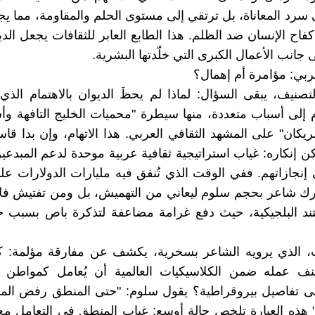
رد المعاناة، بل ترتقي إلى مستوى الحلم والمقاومة، مما يجعله
كفاح الإنسان ضد الظلم. هذا الطابع العابر للثقافات يجعل الدي
 جانب الأعمال الكبرى التي خلّدتها البشرية
بي: مؤامرة أم إهمال؟
تصنيف، يبقى السؤال: لماذا لم يحظَ الديوان بالاهتمام الذ
إلى أسباب متعددة، منها سيطرة "محميات الخليج التافهة وأ
ريكان" على المشهد الثقافي العربي. هذا الاتهام، وإن بدا قاس
مكن إنكاره: غياب استراتيجية ثقافية عربية موحدة لدعم المبدع
إنجازاتهم. ففي الوقت الذي تُنفق فيه مليارات الدولارات ع
ُترك شاعر بحجم سلوم ليعاني من التهميش، بل ومن تفتيش ف
تند البلجيكية، حيث دفع غرامة مضاعفة لتذكرة باص بسبب خ
ث، الذي يرويه الشاعر بسخرية، يكشف عن مفارقة مؤلمة: 
نف عمله ضمن الكلاسيكيات العالمية أن يُعامل كمواطن 
لى تفاصيل بيروقراطية؟ يقول سلوم: "حتى المنطق رفض المر
" هذه العبارة تلخص حالة أوسع: غياب المنطق في التعامل مع