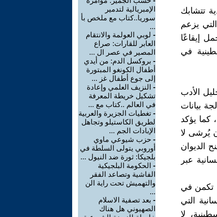
خشب الجميز: مؤامرة
-
الإمبريالية لتدمير
ة تتشابك
سوريا..كتاب مع ملخص بأ
التي يزعم
...
لوبي العولمة والانتقام
-
ل إيقاعًا
العابر للقارات: صراع
سطينية في
المصير في عصر ال ...
بروكسل الدم: من أيدي
-
أطفال الكونغو المبتورة
إلى جوع أطفال غز ...
النزيف العلمي وإعادة
-
ليل الأدب
تشكيل خريطة المعرفة
في العالم ..كتاب مع ...
جة بيانات
تغطيات الجزيرة والعربية
-
، كما يؤكد
لطريق الكاستيلو وتجاهل
الإبادات الجم ...
 يُرشى لا
حزب شيوعي ماوي
-
نح الديوان
أوروبي يتولى السلطة في
بلجيكا: ثورة ضد النيول ...
سانية عبر
الحكومة البلجيكية
-
الفاشية وتصاعد الفقر
والتهميش تحت راية الن
ة تكمن في
...
بعد تصفية الاسلام
-
انية التي
الصهيوني هل هناك
طينية، لا