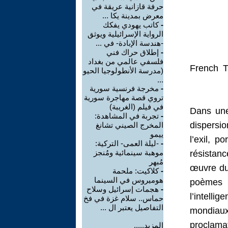
حرفة قازانية عريقة في
معرض بمدينة يكا ...
كاتب يهودي يفكك
-
الرواية الإسرائيلية ويوثق
-هندسة الإبادة- في ...
إطلاق حراك فني
-
فلسفي عالمي من بغداد
French T
(مدرسة الأنطولوجيا الحيو
...
مخرجة فرنسية سورية
-
تروي قصة مهاجرة سورية
في فيلم (الغريبة)
Dans une
تجربة في المشاهدة:
-
dispersio
المخرج الصيني تشانغ
ييمو
l’exil, p
-ليلة العمى- التركية:
-
موهبة سينمائية ومُنجز
résistanc
مُبهر
œuvre du
كلاكيت: ملحمة
-
هوميروس في السينما
poèmes :
هجمات إسرائيل وسلاح
-
l’intell
حماس.. سلام غزة في فخ
التفاصيل يعتبر ال ...
mondiaux
proclama
المزيد.....