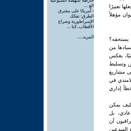
خارطة للنهضة الشيوعية
الع ...
ا تعبيرًا
أمريكا على مفترق
-
وان مؤهلاً
الطرق: تفكك
الإمبراطورية وصراع
الأقطاب..كتا ...
المزيد.....
ي يستحقه؟
سيادها من
يًا، يعكس
ين وتسليط
لى مشاريع
لامندي في
طأ إداري
كيف يمكن
عادي، بل
اقبون أن
 المبدعين