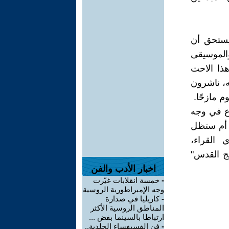
يستحق أن
والموسيقى
هذا الاحت
ه، ناشرون
م مازحًا
ع في وجه
، أم ستظل
ي القراء
هج القدس
اخبار الأدب والفن
خمسة انقلابات غيّرت
-
وجه الإمبراطورية الروسية
كاريليا في صدارة
-
المناطق الروسية الأكثر
ارتباطا بالسينما بفض ...
فن الفسيفساء الجلدية..
-