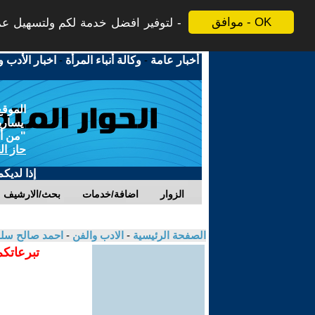
موافق - OK
لتوفير افضل خدمة لكم ولتسهيل عم -
اخبار الأدب و
-
وكالة أنباء المرأة
-
أخبار عامة
الموقع
يسارية
من أجل
حاز ال
إذا لديك
الزوار
اضافة/خدمات
بحث/الارشيف
احمد صالح سل
-
الادب والفن
-
الصفحة الرئيسية
تبرعاتكم