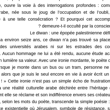
e, ouvre la voie à des interrogations profondes : co
abe, née sous le joug de l’occupation et de l’oubli, 
e à une telle consécration ? Et pourquoi cet accomp
demeure-t-il occulté par la conscie
Le diwan : une épopée palestinienne défia
 a environ seize ans, ce diwan n’a pas trouvé sa plac
 des universités arabes ni sur les estrades des co
res. Aucun hommage ne lui a été rendu, aucune étude a
n lumière sa valeur. Avec une ironie mordante, le poète d
sque je monte dans un bus ou un tram, personne ne
, alors que je suis le seul encore en vie à avoir écrit un
 ! » Cette ironie n’est pas un simple écho de frustratio
à une réalité culturelle arabe déchirée entre l’héritage
nt elle se réclame et son indifférence envers ses créateur
 selon les mots du poète, transcende la simple poésie :
e existentielle où Jérusalem, symbole de résistance, s