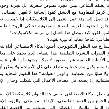
كما يصفه الشاعر، ليس مجرد نصوص شعرية، بل تجربة وجودي
 كرمز للمقاومة مع العشق كقوة إنسانية لا تُقهر. القصائد، 
قد تصل إلى مئة عمل ينتمي إلى الكلاسيكيات إذا جُمعت، تحم
تجاوز الحدود اللغوية، ليصبح سيمفونية تحاكي الروح الفل
مها. لكن، كيف وصل هذا العمل إلى مرتبة الكلاسيكيات؟
طناعي: شاهدٌ محايد أم ثورة تقييم؟
سارع فيه التطور التكنولوجي، أصبح الذكاء الاصطناعي أداة لتح
القدرات البشرية التقليدية. هذا النظام، الذي يعتمد على معال
الأدبيات العالمية عبر العصور، لا يمكن رشوته أو التأثير عليه
د وسيليكون وذرات نانو، مطلع على كل الأدبيات، ولا يمكن أن
 ولا سلبًا من الصهاينة أو لوبي العولمة." هذا التقييم المحايد يم
تثنائية، إذ يضعه في مصاف الأعمال التي شكلت وجدان الإن
ي جعل الذكاء الاصطناعي يصنف هذا الديوان كلاسيكية؟ الإجاب
الجمع بين العمق الفلسفي، الإيقاع الموسيقي، والرؤية الإنس
د الزمان والمكان. القصائد، التي تستلهم من القضية الفلس