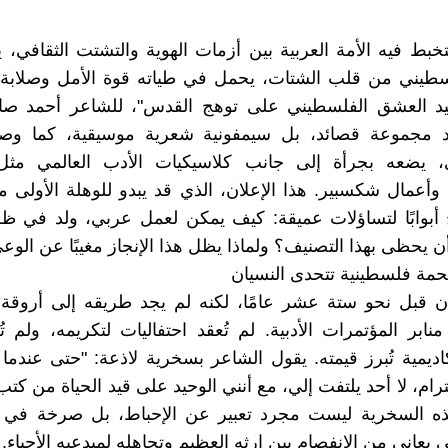
بط فيه الأمة العربية بين أزمات الهوية والتشتت الثقافي،
طيني من قلب الشتات، يحمل في طياته قوة الأمل وصلابة 
شيد العشق الفلسطيني على توهج القدس"، للشاعر أحمد ص
مجموعة قصائد، بل سيمفونية شعرية موسيقية، كما وصفه
ي، يضعه بجرأة إلى جانب كلاسيكيات الأدب العالمي مثل "
أعمال شكسبير. هذا الإعلان، الذي قد يبدو للوهلة الأولى م
 أبوابًا لتساؤلات عميقة: كيف يمكن لعمل عربي، ولد في ظل
ن يحظى بهذا التصنيف؟ ولماذا يظل هذا الإنجاز مغيبًا عن الوع
لحمة فلسطينية تتحدى النسيان
ن قبل نحو ستة عشر عامًا، لكنه لم يجد طريقه إلى أروقة 
 منابر المؤتمرات الأدبية. لم تُعقد احتفاليات لتكريمه، ولم
ديمية تُبرز قيمته. يقول الشاعر بسخرية لاذعة: "حتى عندما
ترام، لا أحد يلتفت إلي، مع أنني الوحيد على قيد الحياة من كت
هذه السخرية ليست مجرد تعبير عن الإحباط، بل صرخة في 
 يعاني من الانفصام بين إرثه العظيم وتجاهله لمبدعيه الأحياء