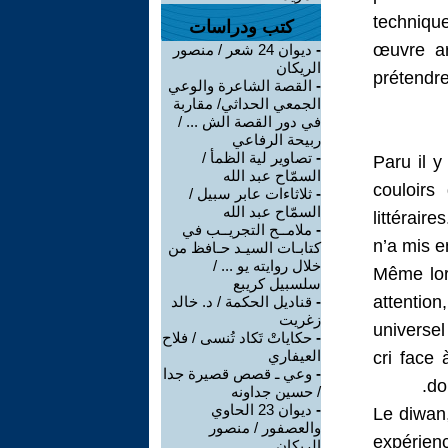
techniqu
كتب ودراسات
œuvre ar
ديوان 24 شعر / منصور
-
الريكان
prétendr
القصة الشاعرة والوعي
-
الجمعي الحداثي/ مقاربة
في دور القصة الش ... /
ربيحة الرفاعي
تصاوير لية الظمأ /
-
Paru il y
السمّاح عبد الله
couloirs
ثلاثاءات عابر سبيل /
-
السمّاح عبد الله
littérai
ملامــح التجريــب في
-
n’a mis e
كتابـات السيـد حـافظ من
خلال روايته يو ... /
Même lor
سلسبيل كريبع
attention
قناديل الحكمة / د. خالد
-
زغريت
universel
حكاياتْ تَكاد تُنسى / فلاح
-
العيفاري
cri face 
وعي ـ قصص قصيرة جدا
-
do
/ حسين جداونه
ديوان 23 الحاوي
-
Le diwan,
والعصفور / منصور
expérienc
الريكان