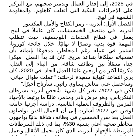
في 2025، إلى إفقار العمال وتدمير صحتهم، مع التركيز
على الإجراءات البنكية التي أثقلت كاهلهم، والمقاومة
الشعبية في لييج.
الفصل الأول: أندريه - رمز الكفاح والأمل المكسور
أندريه، في منتصف الخمسينيات، كان عاملاً في لييج،
يعمل في قطاع الخدمات اللوجستية، حيث تتطلب
المهمة قوة بدنية وصبرًا لا نهائيًا. خلال جائحة كورونا،
استمر في عمله رغم المخاطر، مدفوعًا بإيمانه بأن
تضحياته ستُكافأ بتقاعد مريح. كان قد بدأ العمل مبكرا
جدا، متنقلاً بين وظائف شاقة، من البناء إلى النقل،
مكرسًا أكثر من أربعين عامًا للعمل الجاد. في 2020، كان
يرى التقاعد كنهاية سعيدة لرحلته: "عملت طوال حياتي،
وسأحصل على معاش يساوي راتبي. سأرتاح أخيرًا."
لكن في 2022، تغير كل شيء. شُخص أندريه بسرطان
البنكرياس، وهو مرض نادر ومدمر، غالبًا ما يرتبط بالإجهاد
المزمن والظروف العملية القاسية. دراسة أجرتها جامعة
لوفين في 2022 أشارت إلى أن العمال الذين يواصلون
العمل بعد سن الخمسين في وظائف شاقة بدنيًا يواجهون
مخاطر صحية أعلى بنسبة 30%، بما في ذلك السرطانات
المرتبطة بالإجهاد. أندريه، الذي كان يحمل الأثقال ويعمل