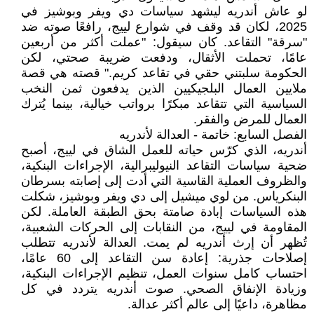
لو عاش أندريه ليشهد سياسات دي ويفر وبوشيز في
2025، لكان قد وقف في شوارع لييج، رافعًا صوته ضد
"سرقة" التقاعد. كان سيقول: "عملت أكثر من أربعين
عامًا، تحملت الأثقال، ودفعت ضريبة صحتي، لكن
الحكومة سلبتني حقي في تقاعد كريم." قصته هي قصة
ملايين العمال البلجيكيين الذين يدفعون ثمن النخب
السياسية التي تتقاعد مبكرًا برواتب خيالية، بينما يُترك
العمال للمرض والفقر.
الفصل السابع: خاتمة - العدالة لأندريه
أندريه، الذي كرّس حياته للعمل الشاق في لييج، أصبح
ضحية سياسات التقاعد النيوليبرالية، الإجراءات البنكية،
والظروف العملية القاسية التي أدت إلى إصابته بسرطان
البنكرياس. من لوي ميشيل إلى دي ويفر وبوشيز، شكلت
هذه السياسات إبادة صامتة بحق الطبقة العاملة. لكن
المقاومة في لييج، من النقابات إلى الحركات الشعبية،
تُظهر أن إرث أندريه لم يمت. العدالة لأندريه تتطلب
إصلاحات جذرية: إعادة سن التقاعد إلى 60 عامًا،
احتساب كامل سنوات العمل، تنظيم الإجراءات البنكية،
وزيادة الإنفاق الصحي. صوت أندريه يتردد في كل
مظاهرة، داعيًا إلى عالم أكثر عدالة.