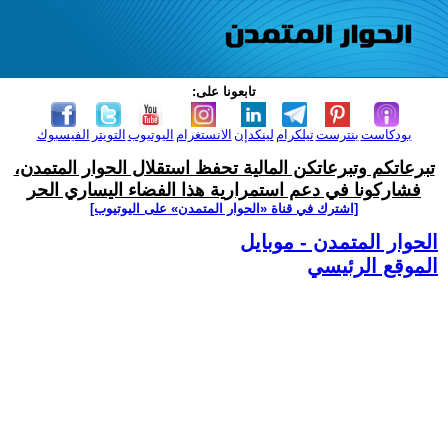
تابعونا على:
بودكاست
بنترست
تيلكرام
لينكدإن
الانستغرام
اليوتيوب
التويتر
الفيسبوك
تبرعاتكم وتبرعاتكن المالية تحفظ استقلال الحوار المتمدن،
فشاركونا في دعم استمرارية هذا الفضاء اليساري الحر
[اشترك في قناة ‫«الحوار المتمدن» على اليوتيوب]
الحوار المتمدن - موبايل
الموقع الرئيسي