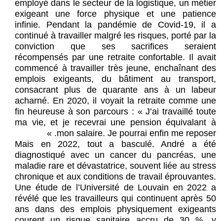
employé dans le secteur de la logistique, un métier
exigeant une force physique et une patience
infinie. Pendant la pandémie de Covid-19, il a
continué à travailler malgré les risques, porté par la
conviction que ses sacrifices seraient
récompensés par une retraite confortable. Il avait
commencé à travailler très jeune, enchaînant des
emplois exigeants, du bâtiment au transport,
consacrant plus de quarante ans à un labeur
acharné. En 2020, il voyait la retraite comme une
fin heureuse à son parcours : « J’ai travaillé toute
ma vie, et je recevrai une pension équivalant à
mon salaire. Je pourrai enfin me reposer. »
Mais en 2022, tout a basculé. André a été
diagnostiqué avec un cancer du pancréas, une
maladie rare et dévastatrice, souvent liée au stress
chronique et aux conditions de travail éprouvantes.
Une étude de l’Université de Louvain en 2022 a
révélé que les travailleurs qui continuent après 50
ans dans des emplois physiquement exigeants
courent un risque sanitaire accru de 30 %, y