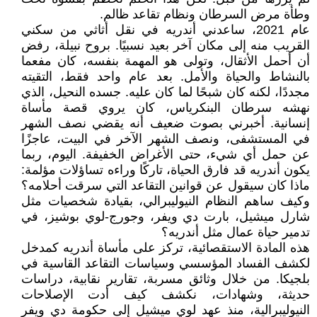
وطأة مرض السرطان ونظام تقاعد ظالم.
عام 2021، ساعدني أندريه في نقل أثاثي من سكني
القريب منه إلى مكان آخر بعيد نسبيًا. بروح نبيلة، رفض
أن أحمل الأثقال، وتولى هو المهمة بنفسه، كان مفعما
بالنشاط والحياة والأمل. بعد عام واحد فقط، التقيته
مجددًا، لكنه كان شبحًا لما كان عليه. جسده النحيل، الذي
نهشه سرطان البنكرياس، كان يروي قصة مأساة
إنسانية. أخبرني بصوت ضعيف أنه يقضي نصف الشهر
في المستشفى، ونصف الشهر الآخر في البيت، عاجزًا
عن حمل أي شيء، حتى الأغراض الخفيفة. اليوم، ربما
يكون أندريه قد فارق الحياة، تاركًا وراءه تساؤلات مؤلمة:
ماذا كان سيقول عن قوانين التقاعد التي سرقت أحلامه؟
وكيف ساهم النظام النيوليبرالي، بقيادة شخصيات مثل
شارل ميشيل، بارت دي ويفر، وجورج-لوي بوشيز، في
تدمير حياة عمال مثل أندريه؟
هذه المادة الاستقصائية، تركز على مأساة أندريه كمدخل
لكشف الفساد المؤسسي وسياسات التقاعد القاسية في
بلجيكا. من خلال وثائق مسربة، تقارير نقابية، دراسات
حديثة، وشهادات، نكشف كيف أدت الإصلاحات
النيوليبرالية، منذ عهد لوي ميشيل إلى حكومة دي ويفر