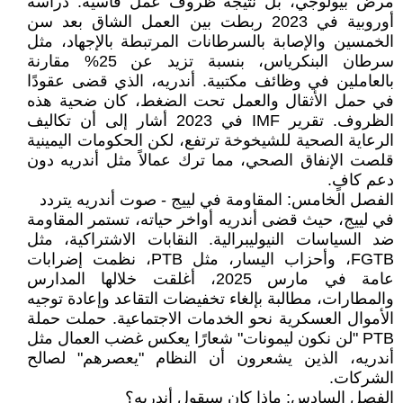
مرض بيولوجي، بل نتيجة ظروف عمل قاسية. دراسة
أوروبية في 2023 ربطت بين العمل الشاق بعد سن
الخمسين والإصابة بالسرطانات المرتبطة بالإجهاد، مثل
سرطان البنكرياس، بنسبة تزيد عن 25% مقارنة
بالعاملين في وظائف مكتبية. أندريه، الذي قضى عقودًا
في حمل الأثقال والعمل تحت الضغط، كان ضحية هذه
الظروف. تقرير IMF في 2023 أشار إلى أن تكاليف
الرعاية الصحية للشيخوخة ترتفع، لكن الحكومات اليمينية
قلصت الإنفاق الصحي، مما ترك عمالاً مثل أندريه دون
دعم كافٍ.
الفصل الخامس: المقاومة في لييج - صوت أندريه يتردد
في لييج، حيث قضى أندريه أواخر حياته، تستمر المقاومة
ضد السياسات النيوليبرالية. النقابات الاشتراكية، مثل
FGTB، وأحزاب اليسار، مثل PTB، نظمت إضرابات
عامة في مارس 2025، أغلقت خلالها المدارس
والمطارات، مطالبة بإلغاء تخفيضات التقاعد وإعادة توجيه
الأموال العسكرية نحو الخدمات الاجتماعية. حملت حملة
PTB "لن نكون ليمونات" شعارًا يعكس غضب العمال مثل
أندريه، الذين يشعرون أن النظام "يعصرهم" لصالح
الشركات.
الفصل السادس: ماذا كان سيقول أندريه؟