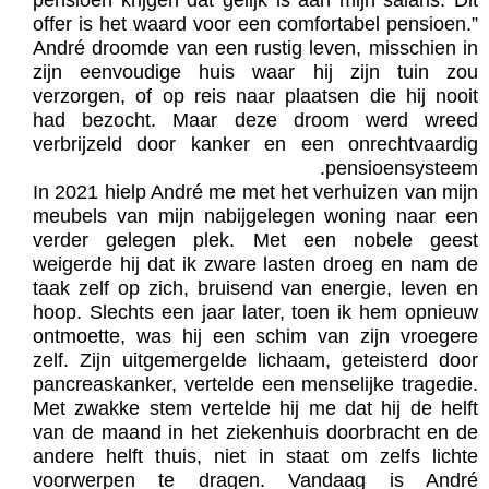
pensioen krijgen dat gelijk is aan mijn salaris. Dit
offer is het waard voor een comfortabel pensioen.”
André droomde van een rustig leven, misschien in
zijn eenvoudige huis waar hij zijn tuin zou
verzorgen, of op reis naar plaatsen die hij nooit
had bezocht. Maar deze droom werd wreed
verbrijzeld door kanker en een onrechtvaardig
pensioensysteem.
In 2021 hielp André me met het verhuizen van mijn
meubels van mijn nabijgelegen woning naar een
verder gelegen plek. Met een nobele geest
weigerde hij dat ik zware lasten droeg en nam de
taak zelf op zich, bruisend van energie, leven en
hoop. Slechts een jaar later, toen ik hem opnieuw
ontmoette, was hij een schim van zijn vroegere
zelf. Zijn uitgemergelde lichaam, geteisterd door
pancreaskanker, vertelde een menselijke tragedie.
Met zwakke stem vertelde hij me dat hij de helft
van de maand in het ziekenhuis doorbracht en de
andere helft thuis, niet in staat om zelfs lichte
voorwerpen te dragen. Vandaag is André