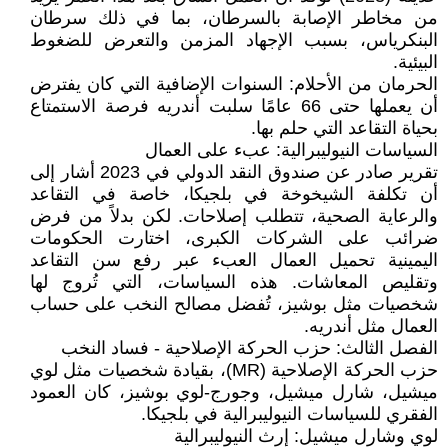
من مخاطر الإصابة بالسرطان، بما في ذلك سرطان
البنكرياس، بسبب الإجهاد المزمن والتعرض للضغوط
البيئية.
الحرمان من الأحلام: السنوات الإضافية التي كان يفترض
أن يعملها حتى 66 عامًا سلبت أندريه فرصة الاستمتاع
بحياة التقاعد التي حلم بها.
السياسات النيوليبرالية: عبء على العمال
تقرير صادر عن صندوق النقد الدولي في 2023 أشار إلى
أن تكلفة الشيخوخة في بلجيكا، خاصة في التقاعد
والرعاية الصحية، تتطلب إصلاحات. لكن بدلاً من فرض
ضرائب على الشركات الكبرى، اختارت الحكومات
اليمينية تحميل العمال العبء عبر رفع سن التقاعد
وتقليص المعاشات. هذه السياسات، التي تُروج لها
شخصيات مثل بوشيز، تُفضل مصالح النخب على حساب
العمال مثل أندريه.
الفصل الثالث: حزب الحركة الإصلاحية - فساد النخب
حزب الحركة الإصلاحية (MR)، بقيادة شخصيات مثل لوي
ميشيل، شارل ميشيل، وجورج-لوي بوشيز، كان العمود
الفقري للسياسات النيوليبرالية في بلجيكا.
لوي وشارل ميشيل: إرث النيوليبرالية