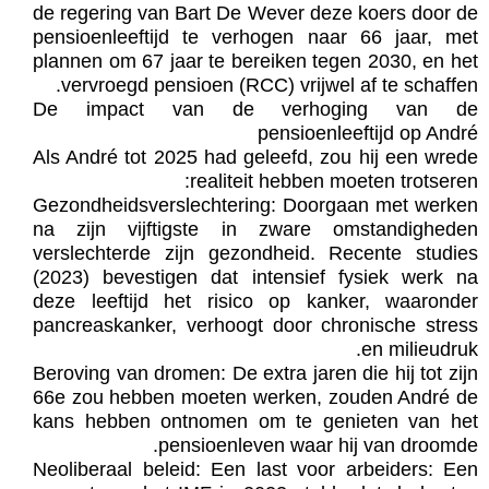
de regering van Bart De Wever deze koers door de
pensioenleeftijd te verhogen naar 66 jaar, met
plannen om 67 jaar te bereiken tegen 2030, en het
vervroegd pensioen (RCC) vrijwel af te schaffen.
De impact van de verhoging van de
pensioenleeftijd op André
Als André tot 2025 had geleefd, zou hij een wrede
realiteit hebben moeten trotseren:
Gezondheidsverslechtering: Doorgaan met werken
na zijn vijftigste in zware omstandigheden
verslechterde zijn gezondheid. Recente studies
(2023) bevestigen dat intensief fysiek werk na
deze leeftijd het risico op kanker, waaronder
pancreaskanker, verhoogt door chronische stress
en milieudruk.
Beroving van dromen: De extra jaren die hij tot zijn
66e zou hebben moeten werken, zouden André de
kans hebben ontnomen om te genieten van het
pensioenleven waar hij van droomde.
Neoliberaal beleid: Een last voor arbeiders: Een