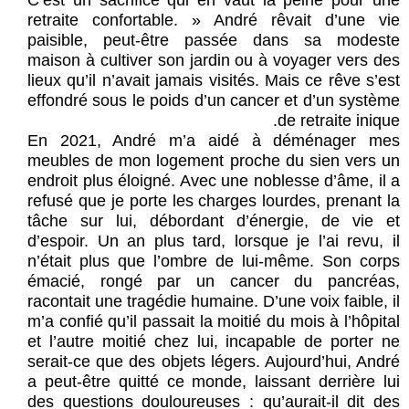
C’est un sacrifice qui en vaut la peine pour une
retraite confortable. » André rêvait d’une vie
paisible, peut-être passée dans sa modeste
maison à cultiver son jardin ou à voyager vers des
lieux qu’il n’avait jamais visités. Mais ce rêve s’est
effondré sous le poids d’un cancer et d’un système
de retraite inique.
En 2021, André m’a aidé à déménager mes
meubles de mon logement proche du sien vers un
endroit plus éloigné. Avec une noblesse d’âme, il a
refusé que je porte les charges lourdes, prenant la
tâche sur lui, débordant d’énergie, de vie et
d’espoir. Un an plus tard, lorsque je l’ai revu, il
n’était plus que l’ombre de lui-même. Son corps
émacié, rongé par un cancer du pancréas,
racontait une tragédie humaine. D’une voix faible, il
m’a confié qu’il passait la moitié du mois à l’hôpital
et l’autre moitié chez lui, incapable de porter ne
serait-ce que des objets légers. Aujourd’hui, André
a peut-être quitté ce monde, laissant derrière lui
des questions douloureuses : qu’aurait-il dit des