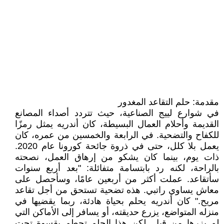
مقدمة: حلم التقاعد المغدور
في شوارع لييج الصناعية، حيث تتردد أصداء المصانع
القديمة وأحلام العمال البسيطة، كان أندريه يمثل رمزًا
للكفاح والتضحية. في الرابعة والخمسين من عمره، كان
يعمل بلا كلل، حتى في ذروة جائحة كورونا عام 2020.
ذات يوم، بينما كان يشكو من إرهاق العمل، نصحته
بالراحة، لكنه رد بابتسامة متفائلة: "بعد أربع سنوات
سأتقاعد. عملت أكثر من أربعين عامًا، وسأحصل على
معاش يساوي راتبي. هذه تضحية تستحق من أجل تقاعد
مريح." كان أندريه يحلم بحياة هادئة، ربما يقضيها في
منزله المتواضع، يزرع حديقته، أو يسافر إلى الأماكن التي
لم يزرها من قبل. لكن هذا الحلم تحطم بقسوة تحت