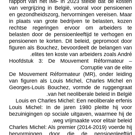
rapport van het IMF in 2023 stelde dat de kosten
van vergrijzing in België, vooral voor pensioenen
en gezondheidszorg, hervormingen vereisen. Maar
in plaats van grote bedrijven te belasten, kozen
rechtse regeringen ervoor om arbeiders te
belasten door de pensioenleeftijd te verhogen en
pensioenen te korten. Dit beleid, gepromoot door
figuren als Bouchez, bevoordeelt de belangen van
elites ten koste van arbeiders zoals André.
Hoofdstuk 3: De Mouvement Réformateur –
Corruptie van de elite
De Mouvement Réformateur (MR), onder leiding
van figuren als Louis Michel, Charles Michel en
Georges-Louis Bouchez, vormde de ruggengraat
van het neoliberale beleid in België.
Louis en Charles Michel: Een neoliberale erfenis
Louis Michel: In de jaren 1980 pleitte hij voor
bezuinigingen op sociale uitgaven, waarmee hij de
weg vrijmaakte voor elitair beleid.
Charles Michel: Als premier (2014-2019) voerde hij
hervormingen door die de pensioenleeftijd