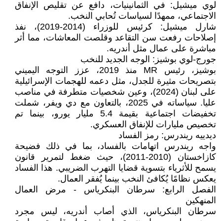
لوي ميشيل: في الثمانينيات، دافع عن تقليص الإنفاق
الاجتماعي، ممهدًا لسياسات تُحابي النخب.
شارل ميشيل: كرئيس للوزراء (2014-2019)، نفذ
إصلاحات رفعت سن التقاعد وقلصت المعاشات، مما أثر
مباشرة على عمال مثل أندريه.
جورج-لوي بوشيز: الوجه الجديد للنخب
بوشيز، رئيس MR منذ 2019، عزز التوجه اليميني
بتصريحات مثيرة للجدل، مثل دعمه للهجمات الإسرائيلية
على لبنان (2024)، وعين شخصيات متطرفة في مناصب
عليا. سياساته في 2025، بالتعاون مع دي ويفر، شملت
تخفيضات اجتماعية بقيمة 5.4 مليار يورو، بينما تم
تخصيص مليارات للإنفاق العسكري.
ديدييه ريندرس: رمز الفساد
واجه ريندرس اتهامات بالفساد، بما في ذلك فضيحة
كازاخستان (2010-2011)، حيث ضغط لتمرير قانون
يسمح للأثرياء بتسوية قضايا التهرب الضريبي. هذا الفساد
يعكس نظامًا يُكافئ النخب بينما يُفقر العمال.
الفصل الرابع: سرطان البنكرياس - مرض العمال
المنهكين
سرطان البنكرياس، الذي أصاب أندريه، ليس مجرد