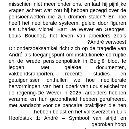
misschien niet meer onder ons, en laat hij pijnlijke
vragen achter: wat zou hij hebben gezegd over de
pensioenwetten die zijn dromen stalen? En hoe
heeft het neoliberale systeem, geleid door figuren
als Charles Michel, Bart De Wever en Georges-
Louis Bouchez, het leven van arbeiders zoals
André verwoest?
Dit onderzoeksartikel richt zich op de tragedie van
André als toegangspunt om institutionele corruptie
en de wrede pensioenpolitiek in België bloot te
leggen. Met gelekte documenten,
vakbondsrapporten, recente studies en
getuigenissen onthullen we hoe neoliberale
hervormingen, van het tijdperk van Louis Michel tot
de regering-De Wever in 2025, arbeiders hebben
verarmd en hun gezondheid hebben geruïneerd,
met aandacht voor de bancaire praktijken die hen
hebben belast en het volksverzet in Luik.
Hoofdstuk 1: André – Symbool van strijd en
gebroken hoop