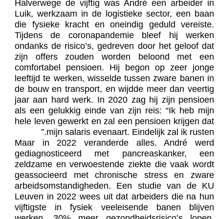
Halverwege de vijftig was André een arbeider in
Luik, werkzaam in de logistieke sector, een baan
die fysieke kracht en oneindig geduld vereiste.
Tijdens de coronapandemie bleef hij werken
ondanks de risico’s, gedreven door het geloof dat
zijn offers zouden worden beloond met een
comfortabel pensioen. Hij begon op zeer jonge
leeftijd te werken, wisselde tussen zware banen in
de bouw en transport, en wijdde meer dan veertig
jaar aan hard werk. In 2020 zag hij zijn pensioen
als een gelukkig einde van zijn reis: “Ik heb mijn
hele leven gewerkt en zal een pensioen krijgen dat
mijn salaris evenaart. Eindelijk zal ik rusten.”
Maar in 2022 veranderde alles. André werd
gediagnosticeerd met pancreaskanker, een
zeldzame en verwoestende ziekte die vaak wordt
geassocieerd met chronische stress en zware
arbeidsomstandigheden. Een studie van de KU
Leuven in 2022 wees uit dat arbeiders die na hun
vijftigste in fysiek veeleisende banen blijven
werken, 30% meer gezondheidsrisico’s lopen,