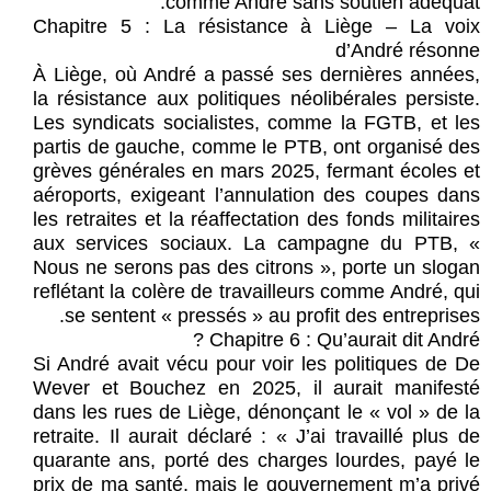
comme André sans soutien adéquat.
Chapitre 5 : La résistance à Liège – La voix
d’André résonne
À Liège, où André a passé ses dernières années,
la résistance aux politiques néolibérales persiste.
Les syndicats socialistes, comme la FGTB, et les
partis de gauche, comme le PTB, ont organisé des
grèves générales en mars 2025, fermant écoles et
aéroports, exigeant l’annulation des coupes dans
les retraites et la réaffectation des fonds militaires
aux services sociaux. La campagne du PTB, «
Nous ne serons pas des citrons », porte un slogan
reflétant la colère de travailleurs comme André, qui
se sentent « pressés » au profit des entreprises.
Chapitre 6 : Qu’aurait dit André ?
Si André avait vécu pour voir les politiques de De
Wever et Bouchez en 2025, il aurait manifesté
dans les rues de Liège, dénonçant le « vol » de la
retraite. Il aurait déclaré : « J’ai travaillé plus de
quarante ans, porté des charges lourdes, payé le
prix de ma santé, mais le gouvernement m’a privé