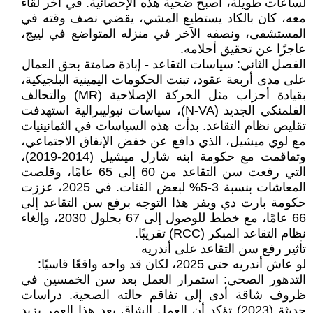
لساعات طويلة، أصبح ضحية هذه الإحصائية. في آخر لقاء
معه، كان بالكاد يستطيع المشي، يقضي نصف وقته في
المستشفى، ونصفه الآخر في منزله المتواضع في لييج،
عاجزًا عن تحقيق أحلامه.
الفصل الثاني: سياسات التقاعد - إبادة صامتة بحق العمال
على مدى أربعة عقود، تبنت الحكومات اليمينية البلجيكية،
بقيادة أحزاب مثل الحركة الإصلاحية (MR) والتحالف
الفلمنكي الجديد (N-VA)، سياسات نيوليبرالية استهدفت
تقليص نظام التقاعد. بدأت هذه السياسات في الثمانينيات
مع لوي ميشيل، الذي دافع عن خفض الإنفاق الاجتماعي،
وتفاقمت مع حكومة ابنه شارل ميشيل (2014-2019)،
التي رفعت سن التقاعد من 60 إلى 65 عامًا، وقلصت
المعاشات بنسبة 3-5% لبعض الفئات. في 2025، عززت
حكومة بارت دي ويفر هذا التوجه برفع سن التقاعد إلى
66 عامًا، مع خطط للوصول إلى 67 بحلول 2030، وإلغاء
نظام التقاعد المبكر (RCC) تقريبًا.
تأثير رفع سن التقاعد على أندريه
لو عاش أندريه حتى 2025، لكان قد واجه واقعًا قاسيًا:
التدهور الصحي: استمرار العمل بعد سن الخمسين في
ظروف شاقة أدى إلى تفاقم حالته الصحية. دراسات
حديثة (2023) تؤكد أن العمل الشاق بعد هذا العمر يزيد