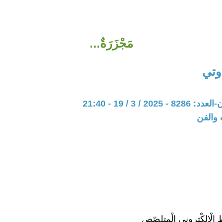
مَجْزَرَةٌ...
وتي
20 / 3 / 19 - 21:40
 والفن
 الْإلكْترونِي الْمتلصّصِ