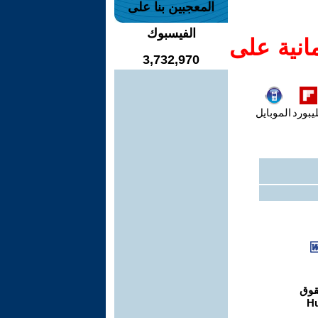
المعجبين بنا على
الفيسبوك
انية على
3,732,970
يبورد
الموبايل