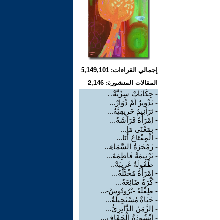
إجمالي القراءات: 5,149,101
المقالات المنشورة: 2,146
-
حِكَايَاتٌ سِرِّيَّةٌ...
-
تَدْوِيرٌ أَمْ دُوَارٌ...
-
تَرَانِيمُ خَرِيفِيَّةٌ...
-
إمْرَأَةٌ فَرَاشَةٌ...
-
بِمَعْنَى مَا...
-
الْمِفْتَاحُ أَنَا...
-
زَمْجَرَةُ السَّمَاءِ...
-
تَرْنِيمَةُ فَاطِمَةَ...
-
طُفُولَةٌ غَرِيبَةٌ...
-
إِمْرَأَةٌ مُخْتَلَّةٌ...
-
كُرَةٌ ضَائِعَةٌ...
-
طِفْلَةُ -بْرُوتُوسْ-...
-
حَيَاةٌ مُسْتَحِيلَةٌ...
-
الزَّمَنُ الدَّائِرِيُّ...
-
أُنْشُودَةُ الْجَفَافِ...