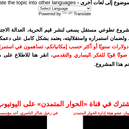
موضوع إلى لغات أخرى -
ate the topic into other languages
Powered by
Translate
شروع تطوعي مستقل يسعى لنشر قيم الحرية، العدالة الاجتم
. ولضمان استمراره واستقلاليته، يعتمد بشكل كامل على دعمك
دعمكم بمبلغ 10 دولارات سنويًا أو أكثر حسب إمكانياتكم، تساهمون في استم
وتًا قويًا للفكر اليساري والتقدمي
،
انقر هنا للاطلاع على 
م هذا المشروع
.
شترك في قناة «الحوار المتمدن» على اليوتيوب
ز، عضو هيئة إدارة الحوار المتمدن
في رحيل شاكر الناصري، أحد مؤسسي 