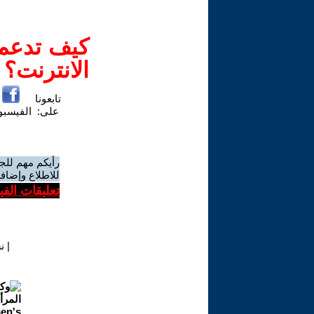
كيف تدعم-
الانترنت؟
تابعونا
على:
الفيسب
رأيكم مهم للج
للاطلاع وإضافة
تعليقات الف
|
ن