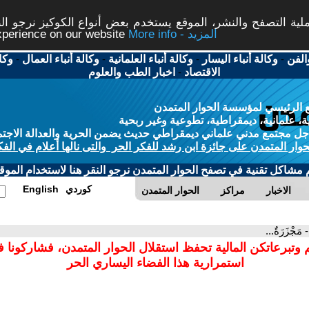
ة التصفح والنشر، الموقع يستخدم بعض أنواع الكوكيز نرجو النق
More info - المزيد
experience on our website
الفن
-
وكالة أنباء اليسار
-
وكالة أنباء العلمانية
-
وكالة أنباء العمال
-
وكا
الاقتصاد
-
اخبار الطب والعلوم
 الرئيسي لمؤسسة الحوار المتمدن
، علمانية، ديمقراطية، تطوعية وغير ربحية
ل مجتمع مدني علماني ديمقراطي حديث يضمن الحرية والعدالة الاجتم
حوار المتمدن على جائزة ابن رشد للفكر الحر والتى نالها أعلام في الفك
م مشاكل تقنية في تصفح الحوار المتمدن نرجو النقر هنا لاستخدام الموقع
كوردي
English
الاخبار
مراكز
الحوار المتمدن
- مَجْزَرَةٌ...
 وتبرعاتكن المالية تحفظ استقلال الحوار المتمدن، فشاركونا 
استمرارية هذا الفضاء اليساري الحر