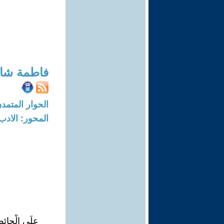
فاطمة شا
الحوار المتمدن-العدد: 8286 - 25
المحور: الادب
علَى الْحائطِ