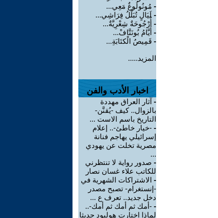
-
مُونُولُوغٌ مَعِي...
-
لَيَالٍ تُبَلِّلُ فِرَاشِي...
-
أُرْجُوحَةٌ شِعْرِيَّةٌ...
-
أَيَّامُ بُونَتَّافْ...
-
قَمِيصُ الْكتَابَةِ...
المزيد.....
اخبار الأدب والفن
-
آثار العراق مهددة
بالزوال.. كيف -يُقنَّن-
التاريخ باسم الاست ...
-
-خيار خاطئ-.. إعلام
إسرائيلي يهاجم فنانة
مصرية تخلت عن يهودي
...
-
صدور رواية لا تنتظرني
للكاتب علاء غسان نصار
-
الاشتراكات الشهرية في
-إنستغرام- تصبح مصدر
دخل جديد.. تعرف ع ...
-
-أمك ثم أمك ثم أمك-..
لماذا اختارت هوليود حديثا