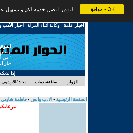
موافق - OK
لتوفير افضل خدمة لكم ولتسهيل عملي
أخبار عامة
-
وكالة أنباء المرأة
-
اخبار الأدب و
الموقع
يسارية
"من أج
حاز ال
إذا لديك
الزوار
اضافة/خدمات
بحث/الارشيف
الصفحة الرئيسية
-
الادب والفن
-
فاطمة شاوتي
تبرعاتكم