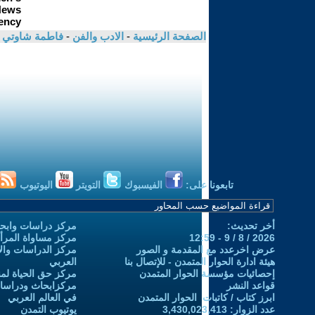
الصفحة الرئيسية
-
الادب والفن
-
فاطمة شاوتي
تابعونا على:
الفيسبوك
التويتر
اليوتيوب
أخر تحديث:
مركز دراسات وابحا
2026 / 8 / 9 - 12:59
مركز مساواة المرأ
عرض اخرعدد مع المقدمة و الصور
مركز الدراسات والاب
هيئة ادارة الحوار المتمدن - للإتصال بنا
العربي
إحصائيات مؤسسة الحوار المتمدن
مركز حق الحياة لمن
قواعد النشر
مركزابحاث ودراسات 
ابرز كتاب / كاتبات الحوار المتمدن
في العالم العربي
عدد الزوار: 3,430,023,413
يوتيوب التمدن