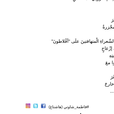
رَ
مجْزرةُ
لشّعراءِ الْمتهافتينَ علَى "أفْلاطونَ"
 إزْعاجٍ
هِ
ا معَ
رَ
خارجَ
...
#فاطمة_شاوتي (هاشتاغ)