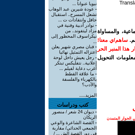
Transl
نبويا عنوانا ...
-
عودة شيرين عبد الوهاب
تشعل المسرح.. استقبال
حافل وانتقادات ت ...
-
نوادر أدبية وفنية في
مزاد ليتفوند.. من
اعية، والمساواة
نيكراسوف المحظور إلى
م.
ساهم/ي معنا!
...
-
فنان مصري شهير يعلن
رار هذا المنبر الحر
اعتزاله التمثيل نهائيا
معلومات التحويل
-
رجل يعيش داخل لوحة
إعلانية.. نتفليكس تبتكر
أغرب دعاية لفيلم ...
-
ما علاقة القطط
بالكهرباء والفلسفة
والأدب؟
المزيد.....
كتب ودراسات
-
ديوان 24 شعر / منصور
الريكان
الحوار المتمدن
-
القصة الشاعرة والوعي
الجمعي الحداثي/ مقاربة
في دور القصة الش ... /