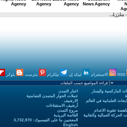
- مَجْزَرَةٌ...
RSS
الانستغرام
لينكد إن
تيلكرام
بنترست
بلوكر
ث الماركسية واليسار
اخبار التمدن
ة
حملات الحوار المتمدن التضامنية
حاث العلمانية في العالم
الارشيف
أرشيف الاستفتاءات
اهضة عقوبة الاعدام
مروج التمدن
الحركة العمالية والنقابية
القائمة البريدية
المعجبين بنا على الفيسبوك: 3,732,970
English