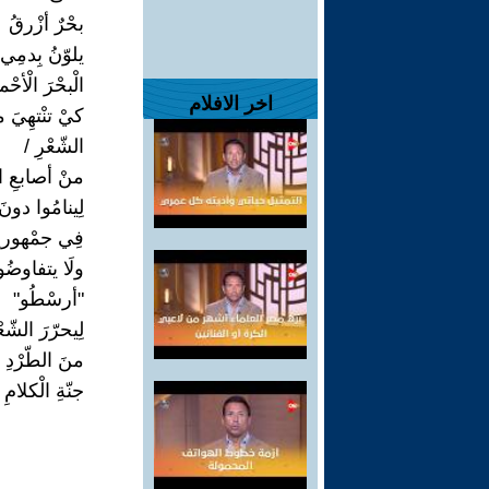
بحْرٌ أزْرقُ
يلوّنُ بِدمِي
الْبحْرَ الْأحْم
اخر الافلام
كيْ تنْتهِيَ 
الشّعْرِ /
منْ أصابعِ ا
لِينامُوا دونَ
فِي جمْهوريتِ
ولَا يتفاوضُو
"أرسْطُو"
لِيحرّرَ الشّعْ
منَ الطّرْدِ 
جنّةِ الْكلامِ 