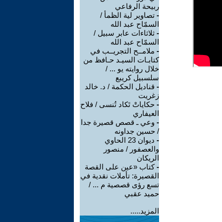
ربيحة الرفاعي
-
تصاوير لية الظمأ /
السمّاح عبد الله
-
ثلاثاءات عابر سبيل /
السمّاح عبد الله
-
ملامــح التجريــب في
كتابـات السيـد حـافظ من
خلال روايته يو ... /
سلسبيل كريبع
-
قناديل الحكمة / د. خالد
زغريت
-
حكاياتْ تَكاد تُنسى / فلاح
العيفاري
-
وعي ـ قصص قصيرة جدا
/ حسين جداونه
-
ديوان 23 الحاوي
والعصفور / منصور
الريكان
-
كتاب «عين على القصة
القصيرة: تأملات نقدية في
تسع رؤى قصصية م ... /
حميد عقبي
المزيد.....