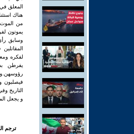
المعلق في 
هناك استثن
من الموت ب
يموتون لف
وسابق رأي 
المقاتلين
لفكره ومعت
يفرطن بش
رؤوسهن.وال
فيصلبون و
التاريخ وف
و يجعل الم
ترجم ال