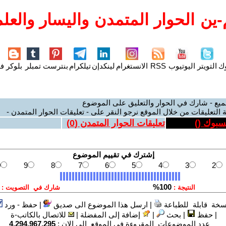
ين الحوار المتمدن واليسار والعلم
وك
التويتر
اليوتيوب
RSS
الانستغرام
لينكدإن
تيلكرام
بنترست
تمبلر
بلوكر
فل
ميع - شارك في الحوار والتعليق على الموضوع
 التعليقات من خلال الموقع نرجو النقر على - تعليقات الحوار المتمدن -
يسبوك (
)
تعليقات الحوار المتمدن (
0
)
سخة قابلة للطباعة
|
ارسل هذا الموضوع الى صديق
|
حفظ - ورد
|
حفظ
|
بحث
|
إضافة إلى المفضلة
|
للاتصال بالكاتب-ة
عدد الموضوعات المقروءة في الموقع الى الان :
4,294,967,295