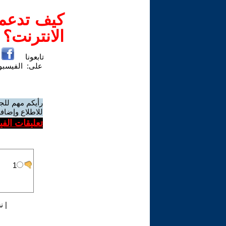
كيف تدعم-
الانترنت؟
تابعونا
على:
الفيسب
رأيكم مهم للج
للاطلاع وإضافة
تعليقات الف
|
ن