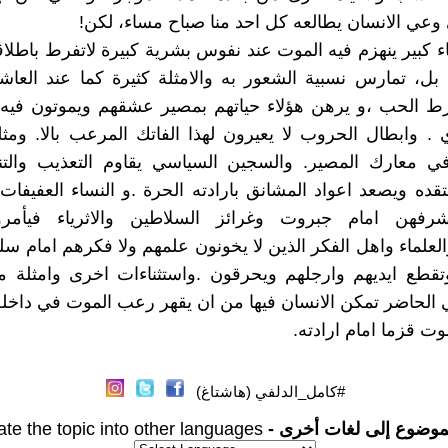
وعي الانسان يطالعه كل احد منا صباح مساء، لكن!
اء كبير ينهزم فيه الموت عند نفوس بشرية كبيرة لاتفرط باطلا
ل، تمارس نسبية الشعور به والامثلة كثيرة كما عند العاش
رط الحب ،و يرهن هؤلاء حياتهم بمصير عشقهم ويموتون فيه 
. وابطال الحروب لا يعيرون لهذا الفاتك المرعب بالا. ومثل
 في معارك المصير. والسجين السياسي يقاوم التعذيب والتن
قده ويصعد اعواد المشانق بارادته الحرة .و النساء العفيفات ا
رفهن امام جبروت وغرائز السلاطين والاثرياء فيأمر
علماء واهل الفكر الذين لا يخونون علمهم ولا فكرهم امام س
تقطع ايديهم وارجلهم ويحرقون .واستثناءات اخرى وامثلة م
ي الحاضر تمكن الانسان فيها من ان يقهر رعب الموت في داخله
وت قزما امام ارادته.
#كامل_الدلفي (هاشتاغ)
موضوع إلى لغات أخرى -
ate the topic into other languages