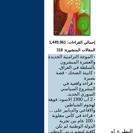
إجمالي القراءات: 1,449,961
المقالات المنشورة: 318
-
الموجة الترامبية الجديدة
والعشرة المبشرون
بالسلطة في العراق.
-
كابينة الضحك - قصة
بصيرة
-
قراءة واقعية في
المشروع السياسي
السوري الجديد.
-
2 آب 1990 الاسود: فوهة
لهجوم الشياطين
والافاعي والدبابير على ...
-
قراءة في كأس مقلوبة
-
100 عام من تجربة
الدولة الوطنية لم تكن
البطيء او
كافية لهضم درس الوطني