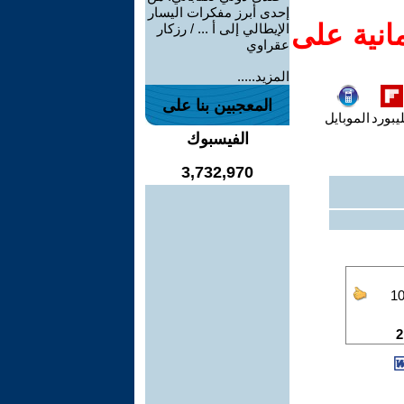
إحدى أبرز مفكرات اليسار
انية على
الإيطالي إلى أ ... / رزكار
عقراوي
المزيد.....
المعجبين بنا على
يبورد
الموبايل
الفيسبوك
3,732,970