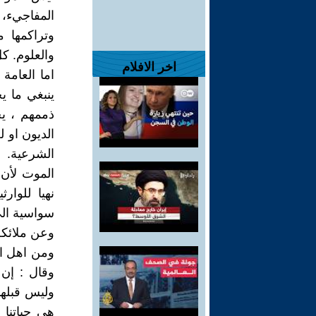
المفاجيء،
وتراكمها م
والعلوم. كل
اخر الافلام
اما العامة
ينبغي ما ي
ذممهم ، يخ
الديون او 
الشرعية. ا
الموت لأن 
نهيا للوار
سواسية الى
وعن ملائكة 
ومن اهل ال
وقال : إن 
وليس قبلها،
هي حياتنا 