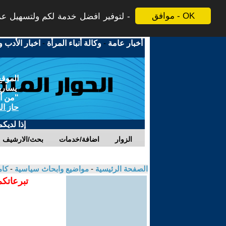
موافق - OK
لتوفير افضل خدمة لكم ولتسهيل عملي
أخبار عامة
-
وكالة أنباء المرأة
-
اخبار الأدب و
الموقع
يسارية
"من أج
حاز ال
إذا لديك
الزوار
اضافة/خدمات
بحث/الارشيف
الصفحة الرئيسية
-
مواضيع وابحاث سياسية
-
كام
تبرعاتكم