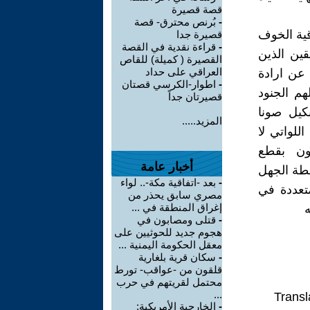
قصة قصيرة
-
بُرنص محترق- قصة
قية الخوف
قصيرة جدا
-
قراءة نقدية في القصة
قين الذين
القصيرة ( كميلة) للقاص
العراقي على حداد
عن ارادة
-
اطوار-الكرسي قصتان
هم الجنود
قصيرتان جداً
كيل صونا
المزيد.....
للواتي لا
ون بقطع
أخبار عامة
لطة الجهل
-
بعد -اتفاقية مكة-.. لواء
تعددة في
مصري سابق يحذر من
إغراق المنطقة في ...
-
قتلى ومصابون في
هجوم جديد للحوثيين على
معقل الحكومة اليمنية ...
-
سكان قرية بلغارية
قلقون من -عواقب- تورط
محتمل لقريتهم في حرب
...
Transl
-
الخارجية الأمريكية: