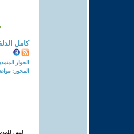
ش
كامل الدل
الحوار المتمدن-العدد: 8228 - 25
المحور: مواض
ليس للموت 