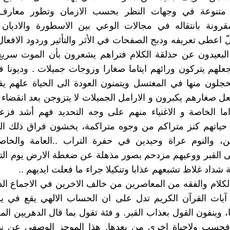
 متنوعة في وجهات النظر بحسب الازمان وتطور معارف 
قرونة بانتقاله في مجالات الوعي بين الاسطورة والاديان 
ّ اعطى تعريفه ودبج الصفحات في الأثر والتأثير وردود الافعال
 البعيدون عن حذلقة الكلام فتراهم يشعرون بأن الموت سريع
جعلهم يتركون ورائهم ايتاما صغارا وزوجات جميلات . وديونا
جلون منها في المغتسل ويتمنون العودة الى الحياة علهم ي
لعل صغارهم يكبرون و الارامل الجميلات لا يتزوجن بعد انقضاء 
ما الخاصة و الاغنياء منهم على وجه التحديد فهم أشد فزع
حياتهم كنز متراكم من وجوه متراكمة، يخشون فراق ذلك الك
ثين، والنوم عراة وحيدين في حفرة التراب ..العامة والخا
 القبر ووعيهم مزدحم بصور مذهلة عن ضغطة الارض يوم التو
شداد غلاظ تشبعهم عذابا وتنكيلا جراء ما فعلت ايديهم ..
كلام والفقه من المعاصرين من خالف الاخرين في الاجماع الذ
آيات القرآن الكريم تدل على ان الحساب الالهي يقع في يو
 وينفون القول بعذاب القبر. و فئة تقول بما قال الدهريين المل
فحسب ولاحياة اخرى من بعدها. هذا الموجز الوصفي عن نهاي