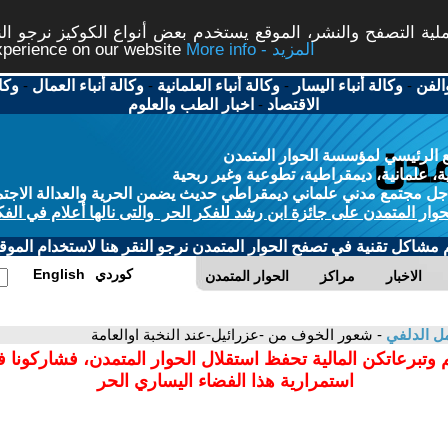
ة التصفح والنشر، الموقع يستخدم بعض أنواع الكوكيز نرجو النق
More info - المزيد
experience on our website
الفن
-
وكالة أنباء اليسار
-
وكالة أنباء العلمانية
-
وكالة أنباء العمال
-
وكا
الاقتصاد
-
اخبار الطب والعلوم
 الرئيسي لمؤسسة الحوار المتمدن
، علمانية، ديمقراطية، تطوعية وغير ربحية
ل مجتمع مدني علماني ديمقراطي حديث يضمن الحرية والعدالة الاجتم
حوار المتمدن على جائزة ابن رشد للفكر الحر والتى نالها أعلام في الفك
م مشاكل تقنية في تصفح الحوار المتمدن نرجو النقر هنا لاستخدام الموقع
كوردي
English
الاخبار
مراكز
الحوار المتمدن
ل الدلفي
- شعور الخوف من -عزرائيل-عند النخبة اوالعامة
 وتبرعاتكن المالية تحفظ استقلال الحوار المتمدن، فشاركونا 
استمرارية هذا الفضاء اليساري الحر