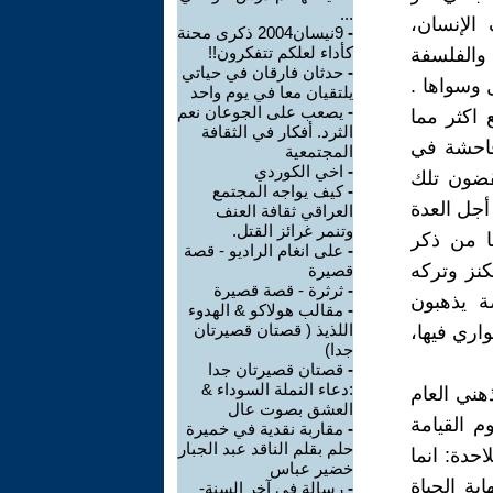
...
الإنسان،
-
9نيسان2004 ذكرى محنة
كأداء لعلكم تتفكرون!!
والفلسفة
-
حدثان فارقان في حياتي
 وسواها .
يلتقيان معا في يوم واحد
-
يصعب على الجوعان نعم
 اكثر مما
الثرد. أفكار في الثقافة
 فاحشة في
المجتمعية
-
اخي الكوردي
قضون تلك
-
كيف يواجه المجتمع
أجل العدة
العراقي ثقافة العنف
وتنمر غرائز القتل.
ا من ذكر
-
على انغام الراديو - قصة
نز وتركه
قصيرة
-
ثرثرة - قصة قصيرة
صة يذهبون
-
مقالب هولاكو & الهدوء
اللذيذ ( قصتان قصيرتان
اري فيها،
جدا)
-
قصتان قصيرتان جدا
:دعاء النملة السوداء &
هني العام
العشق بصوت عال
م القيامة
-
مقاربة نقدية في خميرة
حلم بقلم الناقد عبد الجبار
احدة: انما
خضير عباس
ة الحياة
-
رسالة في آخر السنة-