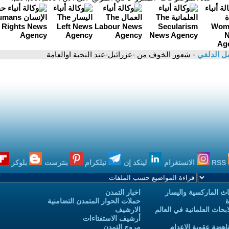
ل الدلفي
- شعور الخوف من -عزرائيل-عند النخبة اوالعامة
RSS
الانستغرام
لينكد إن
تيلكرام
بنترست
بلوكر
ث الماركسية واليسار
اخبار التمدن
ة
حملات الحوار المتمدن التضامنية
حاث العلمانية في العالم
الارشيف
أرشيف الاستفتاءات
اهضة عقوبة الاعدام
مروج التمدن