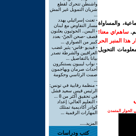
واشنطن تتحرك لقطع
شريان التمويل غير المش
...
-
تعنت إسرائيلي يهدد
اعية، والمساواة
مسار التفاوض مع لبنان
-
اليمن.. الحوثيون يعلنون
م.
ساهم/ي معنا!
قصف -صحن الجنّ- بعدد
رار هذا المنبر الحر
كبير من الصواري ...
-
فيديو -قاس- يثير غضب
معلومات التحويل
العراقيين والشرطة تصدر
بيانا بالتفاصيل ...
-
نواب ليبيون يستنكرون
أحداث صرمان ويهاجمون
صمت الرئاسي وحكومة
...
-
منظمة رقابية في تونس:
الرئيس قيس سعيد فشل
في تحقيق أكثر من 8 ...
-
التعليم العالي: إعداد
كوادر أكاديمية تمتلك
الحوار المتمدن
المهارات الرقمية ...
المزيد.....
كتب ودراسات