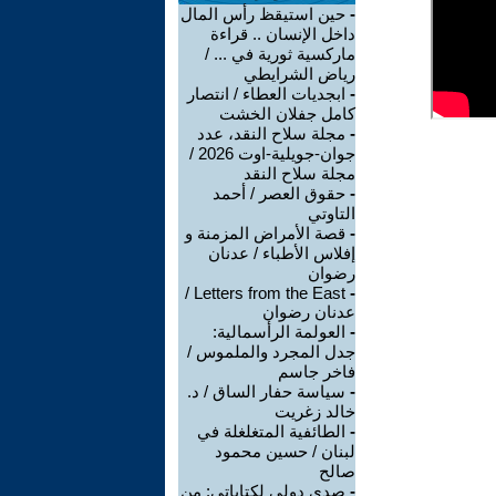
-
حين استيقظ رأس المال
داخل الإنسان .. قراءة
ماركسية ثورية في ... /
رياض الشرايطي
-
ابجديات العطاء / انتصار
كامل جفلان الخشت
-
مجلة سلاح النقد، عدد
جوان-جويلية-اوت 2026 /
مجلة سلاح النقد
-
حقوق العصر / أحمد
التاوتي
-
قصة الأمراض المزمنة و
إفلاس الأطباء / عدنان
رضوان
Letters from the East /
-
عدنان رضوان
-
العولمة الرأسمالية:
جدل المجرد والملموس /
فاخر جاسم
-
سياسة حفار الساق / د.
خالد زغريت
-
الطائفية المتغلغلة في
لبنان / حسين محمود
صالح
-
صدى دولي لكتاباتي: من