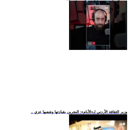
.. وزير الثقافة الأردني لـ«الأيام»: البحرين بقيادتها وشعبها عزي