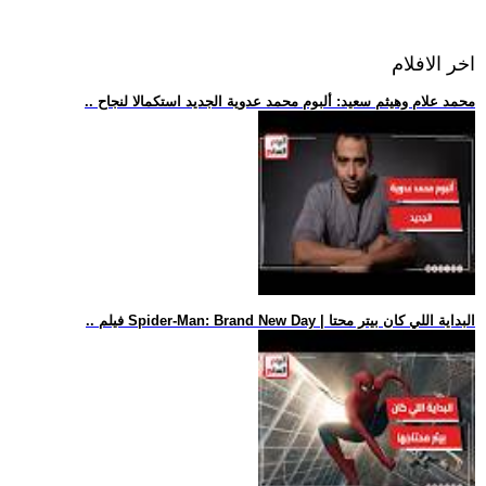
اخر الافلام
.. محمد علام وهيثم سعيد: ألبوم محمد عدوية الجديد استكمالا لنجاح
.. فيلم Spider-Man: Brand New Day | البداية اللي كان بيتر محتا