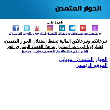
تابعونا على:
بودكاست
بنترست
تيلكرام
لينكدإن
الانستغرام
اليوتيوب
التويتر
الفيسبوك
تبرعاتكم وتبرعاتكن المالية تحفظ استقلال الحوار المتمدن،
فشاركونا في دعم استمرارية هذا الفضاء اليساري الحر
[اشترك في قناة ‫«الحوار المتمدن» على اليوتيوب]
الحوار المتمدن - موبايل
الموقع الرئيسي