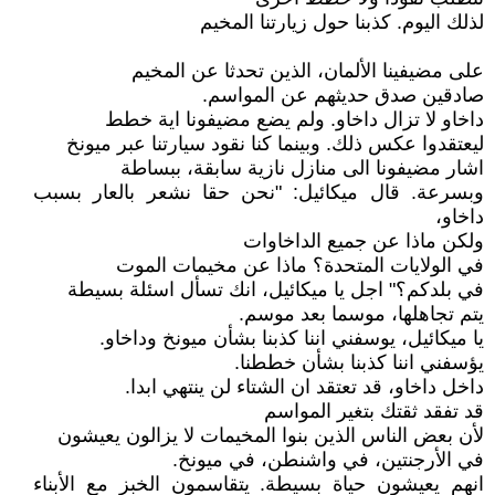
لذلك اليوم. كذبنا حول زيارتنا المخيم
على مضيفينا الألمان، الذين تحدثا عن المخيم
صادقين صدق حديثهم عن المواسم.
داخاو لا تزال داخاو. ولم يضع مضيفونا اية خطط
ليعتقدوا عكس ذلك. وبينما كنا نقود سيارتنا عبر ميونخ
اشار مضيفونا الى منازل نازية سابقة، ببساطة
وبسرعة. قال ميكائيل: "نحن حقا نشعر بالعار بسبب
داخاو،
ولكن ماذا عن جميع الداخاوات
في الولايات المتحدة؟ ماذا عن مخيمات الموت
في بلدكم؟" اجل يا ميكائيل، انك تسأل اسئلة بسيطة
يتم تجاهلها، موسما بعد موسم.
يا ميكائيل، يوسفني اننا كذبنا بشأن ميونخ وداخاو.
يؤسفني اننا كذبنا بشأن خططنا.
داخل داخاو، قد تعتقد ان الشتاء لن ينتهي ابدا.
قد تفقد ثقتك بتغير المواسم
لأن بعض الناس الذين بنوا المخيمات لا يزالون يعيشون
في الأرجنتين، في واشنطن، في ميونخ.
انهم يعيشون حياة بسيطة. يتقاسمون الخبز مع الأبناء