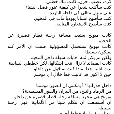
كره، غضب، حزن. كانت تلك خطتي.
كنت سأكتب شعرا عن كيفية عثور فصل الشتاء
على منزل مثالي في داخاو الباردة.
كنت سأصبح انسانا يهوديا مات في المخيم.
كنت سأصبح الاستعارة المثالية.
كانت ميونخ ستبعد مسافة رحلة قطار قصيرة عن
الجحيم.
كانت ميونخ ستتحمل المسؤولية. ظننت ان الأمر كله
سيكون بسيطا
ولكن لم يكن ثمة اجابات سهلة داخل المخيم.
كانت القصائد لا تزال تتخذ اشكالها، لكن خططي السابقة
بدث انانية جدا. ماذا كنت سأقول عن داخاو
حين لا اكون قد عانيت قط خلال اي موسم
داخل جدرانها؟ أ يمكنني ان اتصور موسما
من الرماد والثلج، من النيران والقبور المسطحة؟
ميونخ هي مجرد مسافة رحلة قطار قصيرة عن داخاو.
ان استطعت ان تتكلم شيئا من الألمانية، فهي رحلة
بسيطة
تتطلب نقودا ولا خطط أخرى