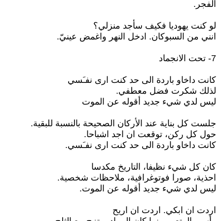
الفجر.
لو كنت يهوديا فكيف سأجد منزلي؟
انني من السبوكان. ادخل النهر واغمض عينيّ.
7- تحت الانجماد
كانت داخاو باردة الى حد كنت ارى نفـَسي
لذلك شكرت فضل معطفي.
ليس لدي شيء جديد أقوله عن الموت
جلست كل بناية عند الأركان الصحيحة بالنسبة للبقية.
حول كل ركن، توقعت ان اجد اشباحا.
كانت داخاو باردة الى حد كنت ارى نفـَسي.
كان كل شيء نظيفا، التاريخ مكدسا
احذية، صورا فوتوغرافية، ملاحظات شخصية.
ليس لدي شيء جديد أقوله عن الموت.
اردت ان ابكي. اردت ان اريح