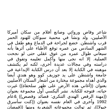
شاعر وقاص وروائي وصانع أفلام من سكان أميركا
الأصليين، ولد ونشأ في محمية سبوكان للهنود الحمر
قرب واشنطن. خضع لجراحة في الدماغ وهو طفل في
الشهر السادس من عمره توقع الأطباء على أثرها بأنه
سيعاني طوال عمره من عوق عقلي حتى لو نجحت
العملية. إلا انه نجى منها وأكمل تعليمه وتفوق في
دراسته وفي مجالات عديدة أخرى، لكنه لم يكتشف
موهبته في الكتابة إلا بعد أن درس الكتابة الإبداعية في
جامعة واشنطن على يد جوزيف كوو وهو هندي أيضا
والذي أهداه مجموعة مختارة من أشعار السكان الأصليين
بعنوان ((أغاني هذه الأرض على ظهر سلحفاة)) غيرت
حياته، فتوجه للكتابة. نشر أليكسي أول مجموعة بعنوان
((مهنة الرقص الهندي التنكري: قصائد وقصص)) &عام
1992 وأخرى في العام نفسه بعنوان ((كنت سأسرق
خيولا))، ثم توالت مجموعاته الشعرية ومنها ((قمصان