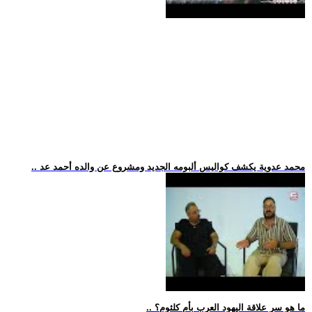
.. محمد عدوية يكشف كواليس ألبومه الجديد ومشروع عن والده أحمد عد
.. ما هو سر علاقة اليهود العرب بأم كلثوم؟