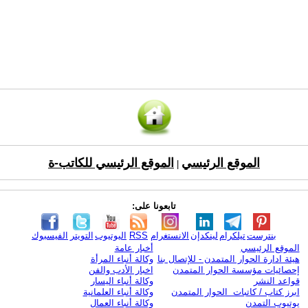
الموقع الرئيسي
الموقع الرئيسي للكاتب-ة
|
تابعونا على:
بنترست
تيلكرام
لينكدإن
الانستغرام
RSS
اليوتيوب
التويتر
الفيسبوك
الموقع الرئيسي
أخبار عامة
هيئة ادارة الحوار المتمدن - للإتصال بنا
وكالة أنباء المرأة
إحصائيات مؤسسة الحوار المتمدن
اخبار الأدب والفن
قواعد النشر
وكالة أنباء اليسار
ابرز كتاب / كاتبات الحوار المتمدن
وكالة أنباء العلمانية
يوتيوب التمدن
وكالة أنباء العمال