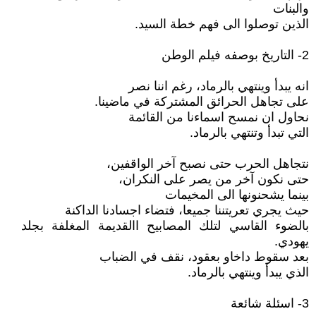
والبنات
الذين توصلوا الى فهم خطة السيد.
2- التاريخ بوصفه فيلم الوطن
انه يبدأ وينتهي بالرماد، رغم اننا نصر
على تجاهل الحرائق المشتركة في ماضينا.
نحاول ان نمسح اسماءنا من القائمة
التي تبدأ وتنتهي بالرماد.
نتجاهل الحرب حتى نصبح آخر الواقفين،
حتى نكون آخر من يصر على النكران،
بينما يشحنونها الى المخيمات
حيث يجري تعريتننا جميعا، فتضاء اجسادنا الداكنة
بالضوء القاسي لتلك المصابيح االقديمة المغلفة بجلد
يهودي.
بعد سقوط داخاو بعقود، نقف في الضباب
الذي يبدأ وينتهي بالرماد.
3- اسئلة شائعة