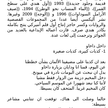
قديمة وجلود جديدة)) 1993 ((أول هندي على سطح
القمر))، ((الماء المنساب نحو الوطن)) 1994، ((صيف
الأرامل السوداوات)) 1996 و ((الوجه)) 2009 وغيرها.
نشر أليكسي أيضا عددا من المجموعات القصصية
والروايات وكسر حاجز إنتاج أول فلم أميركي ينتج بكامله
بكادر هندي صرف. فازت أعماله الإبداعية بالعديد من
الجوائز وترجمت إلى لغات عدة.
داخل داخاو
1- كذبات كبيرة، كذبات صغيرة
بعد ان كذبنا على مضيفينا الألمان بشأن خططنا
عن اليوم، قمنا انا ودايان بزيارة داخاو
بدل ان نبحث عن البومات نادرة في ميونخ.
دخل المخيم دزينة من الزوار فقط مشيا
لأننا كنا نبعد شهورا عن الموسم السياحي.
كان المخيم غريبا. المتحف كان بسيطا.
حالما وصلت الى هناك، توقعت ان تنتابني مشاعر
بسيطة: