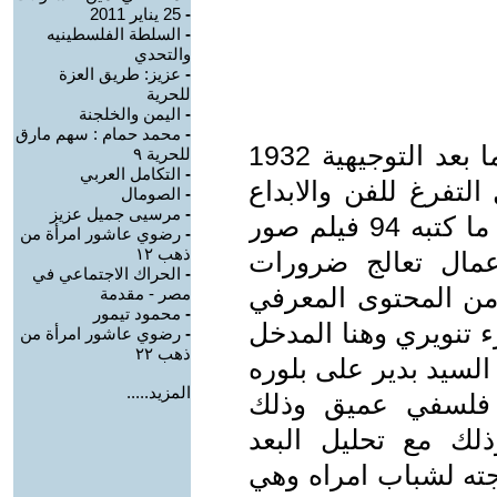
-
25 يناير 2011
-
السلطة الفلسطينيه
والتحدي
-
عزيز: طريق العزة
للحرية
-
اليمن والخلجنة
-
محمد حمام : سهم مارق
1915 الميلاد البكالوريا وهي مرحله ما بعد التوجيهية 1932
للحرية ٩
-
التكامل العربي
تفرغ للفن والابداع
-
الصومال
-
مرسيى جميل عزيز
المولد ابو الشقوق كفر صقر مجموع ما كتبه 94 فيلم صور
-
رضوي عاشور امرأة من
ذهب ١٢
عمال تعالج ضرورات
-
الحراك الاجتماعي في
 من المحتوى المعرفي
مصر - مقدمة
-
محمود تيمور
 تنويري وهنا المدخل
-
رضوي عاشور امرأة من
ذهب ٢٢
لسيد بدير على بلوره
المزيد.....
د فلسفي عميق وذلك
لك مع تحليل البعد
جته لشباب امراه وهي