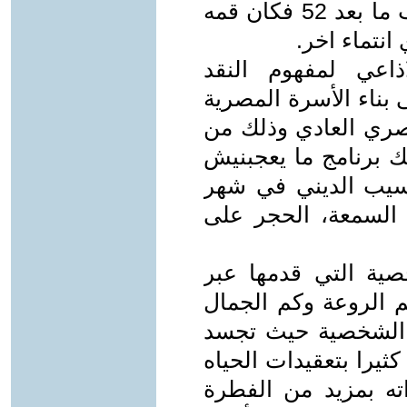
حيث تربى وعيه ما قبل 1952 وتنصب ما بعد 52 فكان قمه
نتماء اخر.
ذاعي لمفهوم النقد
 بناء الأسرة المصرية
ري العادي وذلك من
ك برنامج ما يعجبنيش
سيب الديني في شهر
 السمعة، الحجر على
صية التي قدمها عبر
 الروعة وكم الجمال
ك الشخصية حيث تجسد
ثيرا بتعقيدات الحياه
اته بمزيد من الفطرة