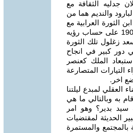
لان جدليه الثقافة مع
بارود والنديم هما من
ن الثورة العرابية مع
الانحياز لرؤيه محمد عبده المتوفي 1905 على حساب رؤيه
عد زغلول تلك الثورة
 دور كبير في انجاح
ت في استبعاد الملك كعنصر
ء التيارات المتصارعة
ع اخر.
ء العقلي لمبدع ليلتنا
ام به وبالتالي ما هي
سيد بدير؟ وهو امر
ير الحديثة لمقتضيات
 بالمجتمع والمستمرة