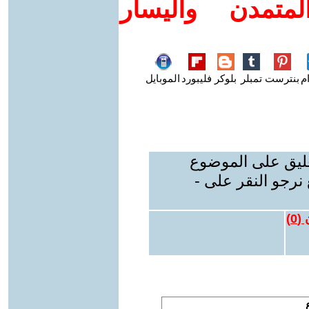
متمدن واليسار
م
بنترست
تمبلر
بلوكر
فليبورد
الموبايل
عليق على الموضوع
نرجو النقر على -
 (
0
)