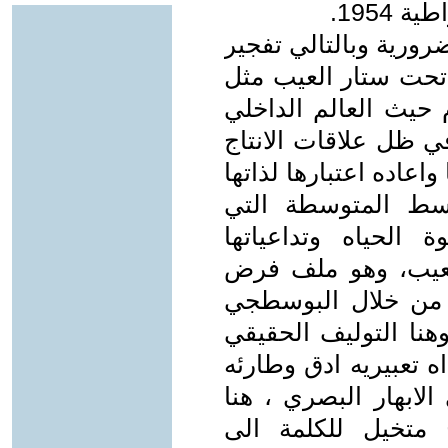
1954.
ورية وبالتالي تفجير
تحت ستار العيب مثل
حيث العالم الداخلي
ي ظل علاقات الانتاج
واعاده اعتبارها لذاتها
سط المتوسطة التي
 الحياه وتداعياتها
لعيب، وهو ملف فرض
 من خلال البوسطجي
نا التوليف الحقيقي
ه تعبيريه ادق وطارئه
لابهار البصري ، هنا
 متخيل للكلمة الى