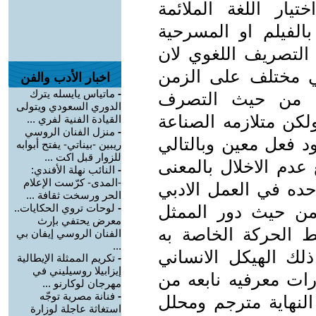
ار اللغة الملائمة
الفيلم او المسرحية
لتصريف اللغوي لان
بي مختلف على الزمن
اخبار الأدب والفن
-
ماتياس يايسله يترك
ئي من حيث التصرف
الدوري السعودي ويتولى
لكن متلازمه الصناعة
القيادة الفنية لفري ...
-
منزل الفنان الروسي
د فعل معين وبالتالي
ريبين -بيناتي- يفتح أبوابه
للزوار قبل اكت ...
عدم الاخلال بالمعنى
-
النائب نهلة الأفندي:
-المدى- كرّست الإعلام
حده في العمل الادبي
الحر ورسخت ثقافة ...
من حيث دور الممثل
-
لوحات تروي الحكايات..
معرض يحتفي بإرث
ط الحركة الخاصة به
الفنان الروسي إيفان بي
...
ذلك الهيكل الانساني
-
تكريم الممثلة الإيطالية
إيزابيلا روسيليني في
رات معرفيه نابعه من
مهرجان لوكارنو ...
-
فنانة مصرية توجّه
لنهاية مترجم ومحلل
استغاثة عاجلة لوزارة