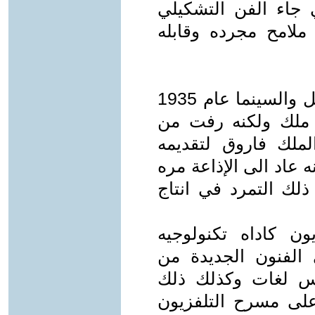
ي جاء الفن التشكيلي
لامح مجرده وقابله
انضم السيد بدير لجمعيه انصار التمثيل والسينما عام 1935
 ملك ولكنه رفت من
1 بقرار من الملك فاروق لتقديمه
 عاد الى الإذاعة مره
 هي ملامح ذلك التمرد في انتاج
يون كاداه تكنولوجيه
الفنون الجديدة من
مس لغات وكذلك ذلك
لى مسرح التلفزيون