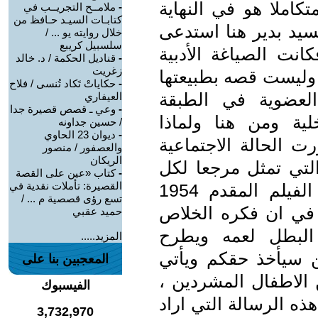
كاملا هو في النهاية
-
ملامــح التجريــب في
كتابـات السيـد حـافظ من
لسيد بدير هنا استدعى
خلال روايته يو ... /
سلسبيل كريبع
كانت الصياغة الأدبية
-
قناديل الحكمة / د. خالد
زغريت
ا وليست قصه بطبيعتها
-
حكاياتْ تَكاد تُنسى / فلاح
لعضوية في الطبقة
العيفاري
-
وعي ـ قصص قصيرة جدا
لية ومن هنا ولماذا
/ حسين جداونه
-
ديوان 23 الحاوي
ت الحالة الاجتماعية
والعصفور / منصور
الريكان
التي تمثل مرجعا لكل
-
كتاب «عين على القصة
القصيرة: تأملات نقدية في
الثورات عبر العالم هنا يصبح ذلك الفيلم المقدم 1954
تسع رؤى قصصية م ... /
اله الى صانعي ثوره يوليو 1952 في ان فكره الخلاص
حميد عقبي
 البطل لعمه ويطرح
المزيد.....
ن سيأخذ حقكم ويأتي
المعجبين بنا على
الاطفال المشردين ،
الفيسبوك
ذه الرسالة التي اراد
3,732,970