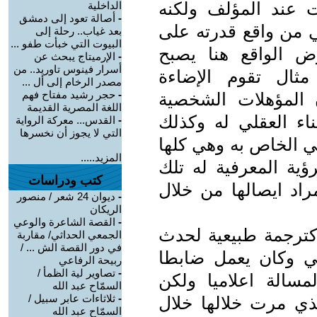
 عند المؤلف ولكنه
الداخلية
-
أصالة تعود إلى دمشق
 من واقع قدرته على
بعد غياب.. رحلة إلى
البيوت التي خبأت طفو ...
ض الواقع هنا يصبح
-
الإرميتاج يبحث عن
أسرار فينوس تاوريد.. من
ثال تقوم الإضاءة
مصدر الرخام إلى أل ...
-
حجر رشيد مفتاح فهم
ن المؤهلات الشخصية
اللغة المصرية القديمة
ناء العقلي له وكذلك
-
القدس... معركة الرواية
التي لا يجوز أن نخسرها
قي الخاص به وهي كلها
المزيد.....
ؤية المعرفية له تلك
كتب ودراسات
راد ايصالها من خلال
-
ديوان 24 شعر / منصور
الريكان
-
القصة الشاعرة والوعي
ترجمة طبيعية لحدث
الجمعي الحداثي/ مقاربة
في دور القصة الش ... /
ي وكان يعمل ضابطا
ربيحة الرفاعي
-
تصاوير لية الظمأ /
مسالة اعلاميا ولكن
السمّاح عبد الله
-
ثلاثاءات عابر سبيل /
لذي مرت خلالها خلال
السمّاح عبد الله