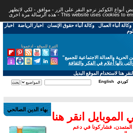
 أنواع الكوكيز نرجو النقر على الزر - موافق - لكي لاتظهر
This website uses cookies to ensure you ge
وكالة أنباء العمال
-
وكالة أنباء حقوق الإنسان
-
اخبار الرياضة
-
اخبار
لوم
التبرع للموقع - ادعمونا
حرية والعدالة الاجتماعية للجميع
"
تى نالها أعلام في الفكر والثقافة
قر هنا لاستخدام الموقع البديل
كوردي
English
بهاء الدين الصالحي
لموبايل انقر هنا
 المتمدن، فشاركونا في دعم