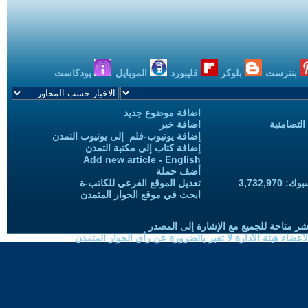
بنترست
بلوكر
فليبورد
الموبايل
بودكاست
اضافة موضوع جديد
التضامنية
اضافة خبر
إضافة يوتيوب-فلم إلى يوتيوب التمدن
إضافة كتاب إلى مكتبة التمدن
Add new article - English
أضف حملة
3,732,97
تعديل الموقع الفرعي للكاتب-ة
ابحث في موقع الحوار المتمدن
شر متاحة للجميع مع الإشارة إلى المصدر
ضاء هيئة الادارة لا تعبر بالضرورة عن رأي الحوار المتمدن