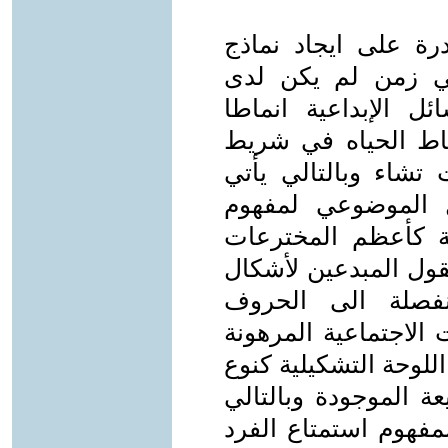
درة على ايجاد نماذج
ي زمن لم يكن لدى
ئل الإبداعية انماطا
نماط الحياه في شريط
شاء وبالتالي يأتي
 الموضوعي لمفهوم
بة كأعظم المخترعات
قول المبدعين لأشكال
فصلة الى الحروف
الاجتماعية المرهونة
لوحة التشكيلية كنوع
يعة الموجودة وبالتالي
فهوم استمتاع الفرد