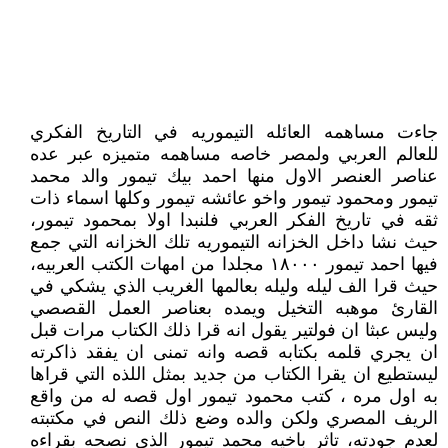
جاءت مساهمه العائله التيموريه في التاريخ الفكري
للعالم العربي ولمصر خاصه مساهمه متميزه عبر عده
عناصر العنصر الاول منها احمد بيك تيمور والد محمد
تيمور ومحمود تيمور واخو عائشه تيمور وكلها اسماء ذات
ثقه في تاريخ الفكر العربي فلنبدا اولا بمحمود تيمور،
حيث نشا داخل الخزانه التيموريه تلك الخزانه التي جمع
فيها احمد تيمور ١٨٠٠٠ مجلدا من امهات الكتب العربيه،
حيث قرا الف ليله وليله بعالمها الغريب الذي يشكي في
القارئ موهبه التخيل ويمده بعناصر العمل القصصي
وليس عبثا ان فولتير يقول انه قرا ذلك الكتاب مرات قبل
ان يجري قلمه بكتابه قصه وانه تمنى ان يفقد ذاكرته
ليستطيع ان يقرا الكتاب من جديد بمثل اللذه التي قراها
به اول مره ، كتب محمود تيمور اول قصه له من واقع
الريف المصري ولكن والده وضع ذلك النص في مكتبته
لعدم جودته، تاثر باخيه محمد تيمور الذي نصحه بقراءه