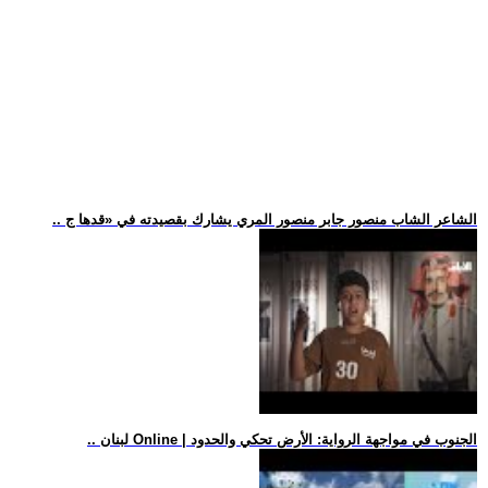
.. الشاعر الشاب منصور جابر منصور المري يشارك بقصيدته في «قدها ج
.. لبنان Online | الجنوب في مواجهة الرواية: الأرض تحكي والحدود