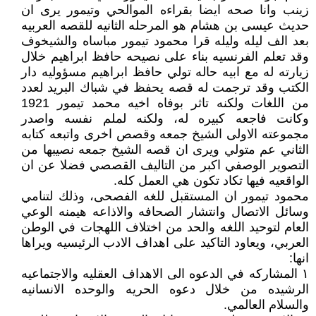
زينب وانا صحه ايضا بقراءه الموالحي وتيمور يرى ان
حديث عيسى بن هشام هو المرحله الثانيه للقصه العربيه
بعد الف ليله وليله قرا محمود تيمور مباساه والشيخوف
وقد تعلم الفرنسيه بناء على نصيحه حافظ ابراهيم خلال
زيارته له مع ابيه حاله تولي حافظ ابراهيم مسؤوليه دار
الكتب وقد ترجمت له قصه يحفظ في شباك البريد لعدد
من اللغات ولكنه تاثر بوفاه اخيه محمد تيمور 1921
وكانت فاجعه كبيره له، ولكنه لملم نفسه واصدر
مجموعته الاولى الشيخ جمعه وقصص اخرى واتبعه كتابه
الثاني عم متولي ويرى ان قصه الشيخ جمعه نصيبها من
التصوير الوصفي اكبر من التاليف القصصي فضلا عن ان
الواقعيه فيها تكاد تكون هي العمل كله.
محمود تيمور ان المستقبل للغه الفصحى، وذلك لتنامي
وسائل الاتصال وانتشار الصحافه والاذاعه هيمنه الوعي
العام لتوحيد اللغه والحد من اختلاف اللهجات في الوطن
العربي، ويعاود التاكيد على اهداف الادب الرئيسيه ويراها
انها:
١ المشاركه في الدعوه الى الاهداف العقليه والاجتماعيه
الرشيده من خلال دعوه الحريه والوحده الانسانيه
والسلام العالمي.