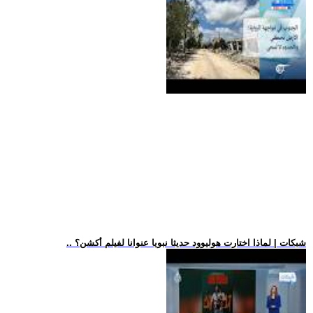
.. شبكات | لماذا اختارت هوليوود حديثا نبويا عنوانا لفيلم أكشن؟