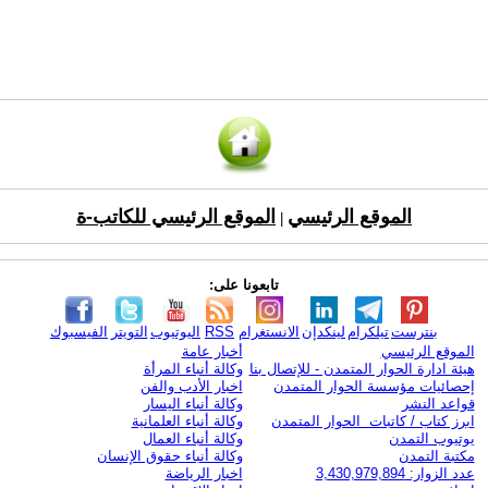
الموقع الرئيسي
الموقع الرئيسي للكاتب-ة
|
تابعونا على:
بنترست
تيلكرام
لينكدإن
الانستغرام
RSS
اليوتيوب
التويتر
الفيسبوك
الموقع الرئيسي
أخبار عامة
هيئة ادارة الحوار المتمدن - للإتصال بنا
وكالة أنباء المرأة
إحصائيات مؤسسة الحوار المتمدن
اخبار الأدب والفن
قواعد النشر
وكالة أنباء اليسار
ابرز كتاب / كاتبات الحوار المتمدن
وكالة أنباء العلمانية
يوتيوب التمدن
وكالة أنباء العمال
مكتبة التمدن
وكالة أنباء حقوق الإنسان
عدد الزوار: 3,430,979,894
اخبار الرياضة