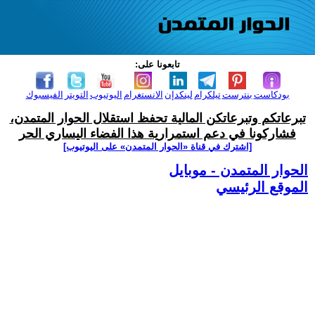
تابعونا على:
بودكاست
بنترست
تيلكرام
لينكدإن
الانستغرام
اليوتيوب
التويتر
الفيسبوك
تبرعاتكم وتبرعاتكن المالية تحفظ استقلال الحوار المتمدن،
فشاركونا في دعم استمرارية هذا الفضاء اليساري الحر
[اشترك في قناة ‫«الحوار المتمدن» على اليوتيوب]
الحوار المتمدن - موبايل
الموقع الرئيسي