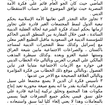
الماضي حيث كان الجو العام قائم علي فكرة الأمة
المصرية حيث توافق الموضوع علي حساب الاستقطاب
الديني .
٢ تجاوز حالة التجذر التي تعانيها الأمة الإسلامية بحكم
تبعية الدول لنمط المجتمعات الغير قادرة علي تجاوز
ازماتها بحكم امتداد فكرة الشرعية لحالة العقلية الدينية
السائدة ، فمن خلال المقارنة بين المنطق الديني الحاكم
للمؤسسة الدينية في السعودية ماقبل التطبيع الغير معلن
مع إسرائيل وكذلك نمط التفجيرات الدينية لمساجد
باكستان ، والصراعات الاجتماعية مابين شيعة العراق
وسنتها عشية الغزو وبعده .وكذلك سيطرة المذهب
المالكي علي المغرب العربي وبالتالي جاء الخطاب الديني
في حواره مع الازمات الاجتماعية متباينا قدر تباين
الفصول ،وبالتالي موقع ذلك الخطاب من فكرة المؤامرة
وبالتالي العلاقة الصحيحة مع الاخر من عدمها .
٣ تأسيس فكرة ان الدين لا يصنع مجتمعا علي سبيل
مفرداته المادية بقدر ما انه يضع صيغة محورية تعيد إنتاج
مكونات هذا المجتمع وتخلق تركيبة إبداعية قادرة علي
خلق نسق قيمي يحكم جميع التصرفات فيما يسمي
بالمعاملات وهذا لا يعني إلغاء كليا لما سبق واستبعاده ،