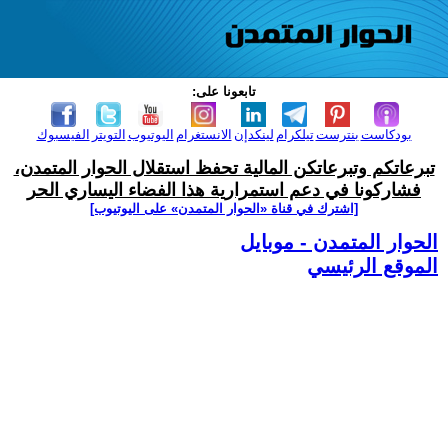
تابعونا على:
بودكاست
بنترست
تيلكرام
لينكدإن
الانستغرام
اليوتيوب
التويتر
الفيسبوك
تبرعاتكم وتبرعاتكن المالية تحفظ استقلال الحوار المتمدن،
فشاركونا في دعم استمرارية هذا الفضاء اليساري الحر
[اشترك في قناة ‫«الحوار المتمدن» على اليوتيوب]
الحوار المتمدن - موبايل
الموقع الرئيسي