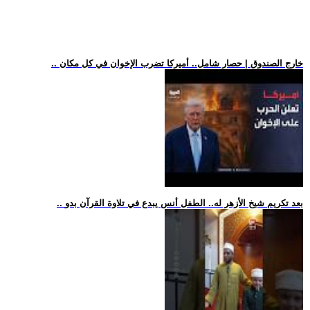
.. خارج الصندوق | حصار شامل.. أميركا تضرب الإخوان في كل مكان
.. بعد تكريم شيخ الأزهر له.. الطفل أنس يبدع في تلاوة القرآن بدو