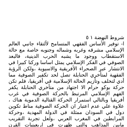
شروط النهضة ١ ٥
ا- توفير الأساس الفقهي المتسامح لألتقاء جانبي العالم
الإسلامي مشرقه وغربه وشماله وجنوبه خاصة مع حالة
الاستقطاب ووجود ما يشبه الحرب الدينية، فالبعد
الصوفي في الفكر الإسلامي يمثل اساسا وركنا كبيرا في
الانتشار عبر الصحراء الأفريقية والاسيوية ،ولكن الرؤية
الفقهية لمتأخري الحنابلة تصل لحد تكفير الصوفية مما
أدي لتخلف وتأزيم الحالة الإسلامية في أفريقيا، فلم تكن
حركة بوكو حرام الا اجتهاد من متأخري الحنابلة يكفر
الفهم الإسلامي المرتبط بالحركة الصوفية في غرب
أفريقيا وبالتالي استمرار الحركة القتالية الدموية هناك ،
علاوة علي عدم اعتبار ان الحركة الصوفية مناط تكوين
دول في السودان ممثلة في الدولة المهدية ،وحركة
المرابطين في المغرب العربي ،ولعل تجربة التقريب
مابين المذاهب والتي ظهرت في اربعينيات القرن