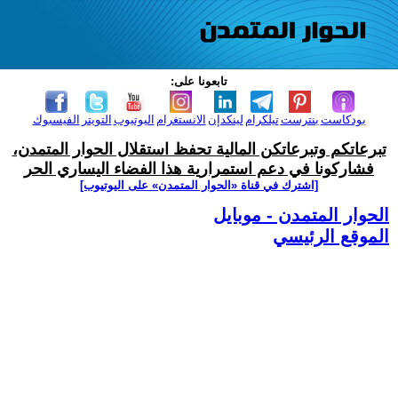
تابعونا على:
بودكاست
بنترست
تيلكرام
لينكدإن
الانستغرام
اليوتيوب
التويتر
الفيسبوك
تبرعاتكم وتبرعاتكن المالية تحفظ استقلال الحوار المتمدن،
فشاركونا في دعم استمرارية هذا الفضاء اليساري الحر
[اشترك في قناة ‫«الحوار المتمدن» على اليوتيوب]
الحوار المتمدن - موبايل
الموقع الرئيسي