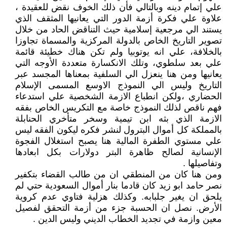
علي إتمام دينه وبالتالي فأن ذلك الخوف نقض للعقيدة ،
علاوة علي فكرة أزمة الدور التي يعانيها المثقف الذي
يستند الي مرجعية إسلامية حيث التناقض الحاد من خلال
تصوير التاريخ الخاص بالدولة المركزية والمسماة تجاوزا
بالخلافة، علي انه يوتوبيا ولم تكن هناك خطيئة قائمة
علي بعد سلطوي، وتلك الانكسارة متعددة الأوجه التي
يعانيها ومن هنا ينعزل الي السلفية بمعناها المجسد عبر
التاريخ وليس الي النموذج الاوسع المسمى الإسلام
الحضاري ،ولكن انطباع الازمة الشخصية علي استدعاء
فهم ناقص لذلك النموذج خاصة مع التكريس الخاص بفقه
الازمة الذي بثه ابن تيمية وسخر متأخري الحنابلة
بالمملكة كل أموال البترول لنشر فكره ليكون الفقه ليس
علي مستوي الطفرة المالية هنا يصبح استغلال الفجوة
الإنسانية لصالح ظاهرة البتر دولارات بكل ابعادها
وتفاصيلها .
ومن هنا كان من المنطقي ان من طالب القضاء بتكفير
نصر حامد ابو زيد كان قادما بنار أموال السعودية حتي لم
يلحق ان يغير جلبابه. وكذلك هزلية فتاوي عدم كروية
الأرض. نصل ان الحسبة جزء من أزمة التحقق لفصيل
معين وازمة في تجديد الخطاب الديني وليس الدين .