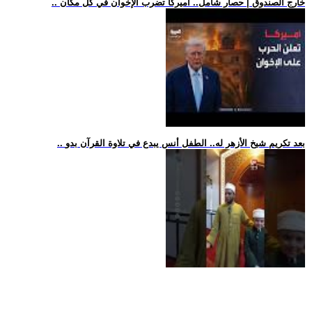
.. خارج الصندوق | حصار شامل.. أميركا تضرب الإخوان في كل مكان
.. بعد تكريم شيخ الأزهر له.. الطفل أنس يبدع في تلاوة القرآن بدو