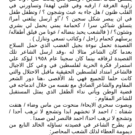
زاوية الغرفة / ارقبه وفي قلبي لهفة/ وتساورني في
القلب ظنون / هل جاء به عبث وشجون ؟ / وتطفل طفل
في ان يبصر شكل سجين ؟ / ّاو ارسل يبلغني أمرا/
يتسلق شباكي سرا / كحمامة يمني يحمل لي بشري
وشئون؟ / ( فالشعب يحبذ بنضاله / عونا من فيلق أطفاله/
يرسلهم كحمام زاجل / وكتائب تسعي وتنازل ) .
القصيدة تحمل نبوءة بجيل الغضب الذي حمل السلاح
بعدما كان الشاعر مثالا له ،وقد ارسل الشاعر تلك
القصيدة لرفاقه بينما كان سجينا عام ١٩٥٨ ليؤكد علي
استمرار فكرة الحرية لفلسطين في وعي كل الاجيال
فالشاعر امتداد لفلسطين الحقيقية ماقبل الاحتلال والتي
كانت حلما للجميع فهي بلد الأقصى ،هنا دور الشعر
المقاوم والشاعر الصادق مع نفسه من خلال اندماجه في
قضية الوطن ويأتي نداء الطفل الذي يمثل المستقبل
للشاعر المقاوم :
وبصوت سحري الايحاء/ منحوت من ماس وضاء / هتفت
شفتاه : / احمد لا تخشهم ابدا وتشجع لا ترهب أحدا /
وتشجع لا ترهب احدا/ احمد فالنصر لمن صمدا .
ثم يطرح الشاعر في قصيدته تساؤله الخالد النابع من
ديمومة العطاء لذلك الشعب المحاصر: