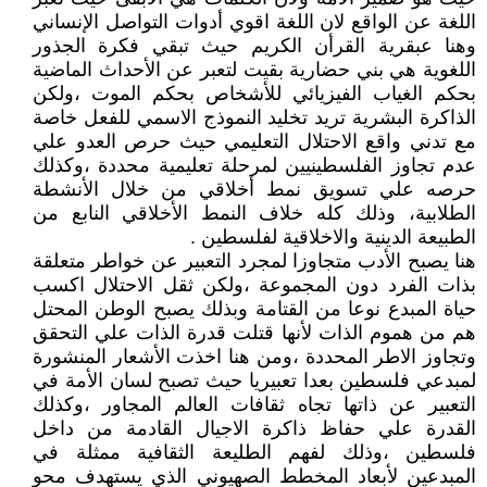
اللغة عن الواقع لان اللغة اقوي أدوات التواصل الإنساني
وهنا عبقرية القرأن الكريم حيث تبقي فكرة الجذور
اللغوية هي بني حضارية بقيت لتعبر عن الأحداث الماضية
بحكم الغياب الفيزيائي للأشخاص بحكم الموت ،ولكن
الذاكرة البشرية تريد تخليد النموذج الاسمي للفعل خاصة
مع تدني واقع الاحتلال التعليمي حيث حرص العدو علي
عدم تجاوز الفلسطينيين لمرحلة تعليمية محددة ،وكذلك
حرصه علي تسويق نمط أخلاقي من خلال الأنشطة
الطلابية، وذلك كله خلاف النمط الأخلاقي النابع من
الطبيعة الدينية والاخلاقية لفلسطين .
هنا يصبح الأدب متجاوزا لمجرد التعبير عن خواطر متعلقة
بذات الفرد دون المجموعة ،ولكن ثقل الاحتلال اكسب
حياة المبدع نوعا من القتامة وبذلك يصبح الوطن المحتل
هم من هموم الذات لأنها قتلت قدرة الذات علي التحقق
وتجاوز الاطر المحددة ،ومن هنا اخذت الأشعار المنشورة
لمبدعي فلسطين بعدا تعبيريا حيث تصبح لسان الأمة في
التعبير عن ذاتها تجاه ثقافات العالم المجاور ،وكذلك
القدرة علي حفاظ ذاكرة الاجيال القادمة من داخل
فلسطين ،وذلك لفهم الطليعة الثقافية ممثلة في
المبدعين لأبعاد المخطط الصهيوني الذي يستهدف محو