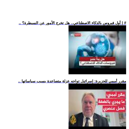
.. أول فيروس بالذكاء الاصطناعي.. هل تخرج الأمور عن السيطرة؟ | #
.. مقرر أممي للجزيرة: إسرائيل تواجه عزلة متصاعدة بسبب سياساتها