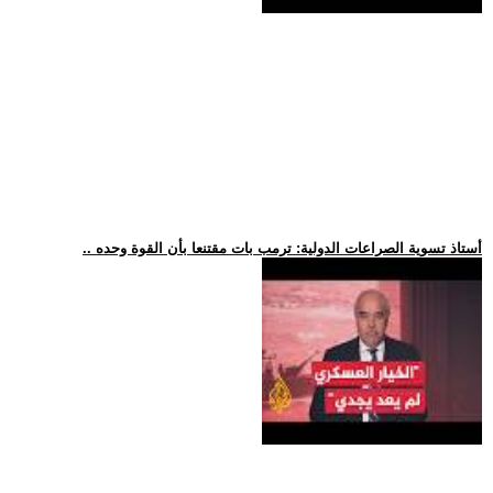
.. أستاذ تسوية الصراعات الدولية: ترمب بات مقتنعا بأن القوة وحده