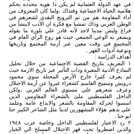
في عهد الدولة العثمانية لم يكن ذا هوية محدده بحكم
هلامية الحياة الاجتماعية وقتذاك ،ولما كان المعروف من
أداء المقاومة هم من تم الترويج النقدي لشعرهم في
الوطن العربي وذاك تمشيا مع فكرة ان الأدب لاينشأ من
فراغ وليس مدينا لاحد لأنه قادر علي بلورة ما يقوله
ويشعر به الوعي الجمعي حيث هو روح الرأي العام في
المجتمع في وقت معين عبر أزمة المجتمع وتاريخها
ونوعية أدوات القهر .
أهداف الدراسة :
١ التعريف بتاريخ القضية الاجتماعية من خلال تحليل
النماذج الأدبية المعبرة وذات التأثير عبر تاريخ الازمة حيث
لم يعرف كثيرا خارج الأرض المحتلة سوي محمود
درويش وسميح القاسم كشعراء عبروا عن أزمة الاحتلال
وعرف شعرهم علي مستوي العالم العربي ،ولكن
الداخل الفلسطيني ملئ بالشعراء المقاومين الذين
اسسوا لحركة المقاومة بالشعر والابداع عامة وتتلمذ
علي يدهم هؤلاء المشهورين لدينا مثل الشاعر الكبير حنا
ابو حنا .
٢ رد الاعتبار لفلسطيني الداخل وخاصة عرب ١٩٤٨
والذين اضطروا تحت قهر الاحتلال المسلح الي الخيار