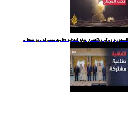
.. السعودية وتركيا وباكستان توقع اتفاقية دفاعية مشتركة.. وواشنط