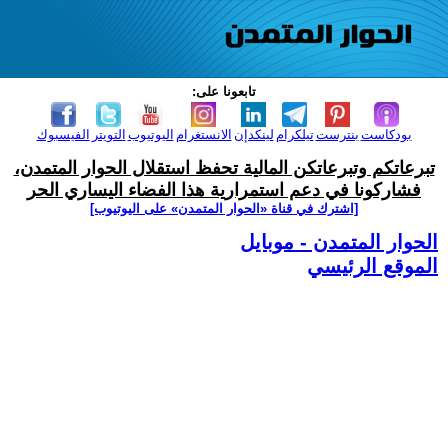
تابعونا على:
بودكاست
بنترست
تيلكرام
لينكدإن
الانستغرام
اليوتيوب
التويتر
الفيسبوك
تبرعاتكم وتبرعاتكن المالية تحفظ استقلال الحوار المتمدن،
فشاركونا في دعم استمرارية هذا الفضاء اليساري الحر
[اشترك في قناة ‫«الحوار المتمدن» على اليوتيوب]
الحوار المتمدن - موبايل
الموقع الرئيسي