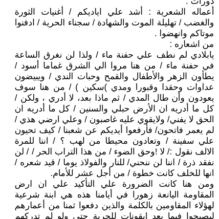
دورات .
أعماله الشعرية : أشد علي اياديكم / أغنيات الثورة
والغضب / تهليلة الموت والشهادة / سجناء الحرية / ادفنوا
موتاكم وانهضوا .
من اشعاره :
يابلادي لم نطف علي حفنة ماء / ولذا لن نغرق الساعة
في حفنة ماء / من هنا مروا الي الشرق غماما أسود /
يطأون الزهر والأطفال والقمح وحبات الندي / ويبيضون
عداوات وحقدا وقبورا ومدي )سكين ) / من هنا سوف
يعودون وأن طال المدي / ثم ماذا بعد، لا أدري ، ولكن /
كل ما أدريه ان الأرض حبلي والسنين / كل ما أدريه ان
الحق لا يفني/ ولايقوي عليه غاصبون / وعلي ارضي هذي /
لم يعمر فاتحون/ فأرفعوا أيديكم عن شعبنا / كيف تحيون
علي سفينة / وتعادون محيطا من لهب ؟ / اننا للمرة
الالف نقول :/ لا !وحق الضوء / من هذا التراب الحر / / لن
نفقد ذرة / اننا لن ننحني/ للنار والفولاذ يوما / قيد شعره /
انها للخلف كانت خطوة / من أجل عشر للأمام.
ومن هنا كانت الضرورة علي التأكيد علي ان ارض
المقاومة اليانعة زهورا في أيامنا هذه هي ابنة شرعية
لهؤلاء المقاومين بالكلمة والذين دفعوا ثمنا من أعمارهم
ليصبحوا فيما بعد ايقونات للحرية حتي ولو لم تدركهم