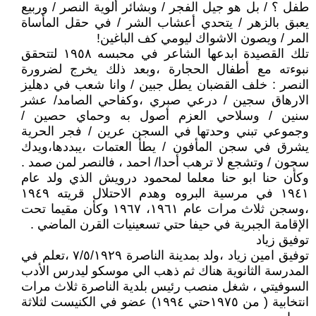
طفل ؟ / بل هو جيل الفجر / وبشائر ألوية النصر / وربيع
يعبق بالزهر / يتحدي أعشاب الشر / في حقل المأساة
المر / ويصون الاشواك ليومي كف الباغين!
تلك القصيدة ابدعها الشاعر في محبسه ١٩٥٨ لتتحقق
نبوءته مع أطفال الحجارة ،وبعد ذلك يخرج لضرورة
النصر : خلف القضبان يطل جبين / وانا شعب في دهليز
الارهاق سجين / درعي صبري ،وكفاحي الصامد/ عشر
سنين / وسلاحي العزم أصول به وحماي حصين /
وجموعي تبني وحدتها في السجن عرين / فجر الحرية
يشرق في سجن المأفون / يطأ العتمات ،يبددها،ويدك
سجون / وتشجع لا ترهب أحدا/ احمد ، فالنصر لمن صمد .
وكأن حنا ابو حنا معلما لمحمود درويش الذي ولد عام
١٩٤١ في مرسية البروه وهدم الاحتلال قريته ١٩٤٩
،وسجن ثلاث مرات عام ١٩٦١، ١٩٦٧ وكأن مقيما تحت
الإقامة الجبرية في حيفا حتي تسعينيات القرن الماضي .
توفيق زياد
توفيق امين زياد ،ولد بمدينة الناصرة ٧/٥/١٩٢٩ ،تعلم في
المدرسة الثانوية هناك ثم ذهب الي موسكو ليدرس الأدب
السوفيتي ، شغل منصب رئيس بلدية الناصرة ثلاث مرات
انتخابية ( من ١٩٧٥حتي ١٩٩٤) عضو في الكنيست لثلاثة