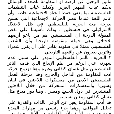
مابين الرحيل عن أرضه او المقاومة بأضعف الوسائل
بحكم غياب الظهير العربي وكذلك غياب التنظيمات
الفلسطينية بما يعني حفظ الحياة الاجتماعية خاصة وأن
عالم اللغة عندما تتعثر الحركة الاجتماعية التي تسمح
بدرجة مت الحرية للفلسطيني في ظل الاحتلال
الاسرائيلي في فلسطين ، وذلك تأسيسا علي تفض
المقولة الدرجة ان الفلسطينين هم من باعو أرضهم
للاحتلال وهي جملة منقوصة تاريخيا وأن الشعب
الفلسطيني ممثلا في صفوته بقادر علي ان يفرز شعراء
وناثربن يعبرون عن واقعهم التاريخي.
٣ التعريف بالنثر الفلسطيني المهدر علي سبيل عدم
شهرته علي الرغم من طم الإبداع الذي قدمه الناثر
الفلسطينين مثل غسان كنفاني وغيره وهنا تزدوج حركة
ادب المقاومة من الداخل والخارج وهنا مرحلة العمل
الفلسطيني الادبي من معسكرات اللاجئين في لبنان
وسوريا والمعسكرات المتحركة من خلال اللاجئين
المنتشرين في دول الخليج ومصر ، وهنا دور مبدع مثل
غسان كنفاني ومعين بسيسو .
هنا أدب المقاومة يعبر عن الوعي بالذات والقدرة علي
تحليل المواقف ،وهما جزء رئيسي من مهارات المبدع
حيث هو ضمير الأمة ولأن الكلمات هي الأبقى حيث تعبر