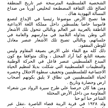
الشخصية الفلسطينية المترسخة عبر تاريخ المنطقة
لصالح تلك الثقافة المصطنعة لتخليص أوربا من صداع
المسألة اليهودية هناك .
هنا تصبح الأرض موضوعا رئيسيا في الإبداع لتصنع
قاموسا خاصا بفلسطين داخل مملكة اللغة الابداعية
الناطقة بالعربية عبر العالم وبالتالي تتحول تلك الأشعار
الي وطن يتداوله التلاميذ في مدارسهم والعامة في
جلساتهم، وبالتالي تصبح تلك الأشعار عنصر معادل
للوطن المفقود.
ذلك كله مع البقاء علي الارض بصيغة المقاوم وليس
بصيغة التابع كما أراد المحتل ، وذلك متوافقا مع كون
المبدع الفلسطيني عنصر فاعل في الحركة الوطنية
والتنظيمات الفلسطينية التي شكلت بديلا لتنظيم الحياة
الاجتماعية للفلسطينيين وتخفيف سطوة الاحتلال وحصره
لحياة الفلسطينيين في نطاق لا يليق بكونهم أصحاب
ارض وحضارة وتاريخ .
ومن هنا كان حرصنا علي طرح سيرة الرواد من شعراء
المقاومة من داخل الأرض المحتلة
الشاعر حنا ابو حنا
ولد ١٩٢٨ في قرية الرينة قضاء الناصرة ،تنقل عبر