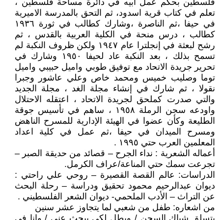
فلسطين بحكم عمل ابيه في دائرة مساحة فلسطين ،
تعلم في كتاب قرية اسدود، ثم التحق بالمدرسة الاميرية
في حيفا ،ثم الناصرة ،وشارك كطالب في ثورة ١٩٣٦
كطالب ، درس منحة في الكلية العربية بالقدس ، ثم
رشح لبعثة في إنجلترا عام ١٩٤٧ ولكن ظروف النكبة لم
تسمح بذلك ، بعد النكبة عاد لحيفا ١٩٥٠ وشارك في
تحرير جريدة الاتحاد مع توفيق طوبي واميل حبيبي واميل
توما وصليب خميس ومحمد خاص وعلي عاشور وجبرا
نقولا ، ثم شارك في إنشاء مجلة الغد ، مجلة الجديد
والتي صدرت كملحق لجريدة الاتحاد ، اعتقله الاحتلال
واودعه سجن الرملة ١٩٥٨ ، ساهم في تأسيس جوقة
الطليعة وكأن عضوا في الهيئة الإدارية للمسرح الناهض
ومسرح الميدان في حيفا ،ثم عمل في كلية اعداد
المعلمين العرب حتي ١٩٩٥ .
أعماله الشعرية : نداء الجرح – قصائد من حديقة الصبر –
تجرعت سمك حتي المناعة/عراف الكرمل.
الدراسات: عالم القصة القصيرة – روحي علي راحتي :
ديوان عبدالرحيم محمود تحقيق ودراسة – رحلة البحث
عن التراث – الأدب الملحمي- ديوان الشعر الفلسطيني .
من اشعاره: طفل من شعبي لما يتجاوز عشر سنين
يتسلق شباك السجن / ويطل لكي يبحث عني / وانا في