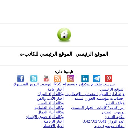
الموقع الرئيسي
الموقع الرئيسي للكاتب-ة
|
تابعونا على:
بنترست
تيلكرام
لينكدإن
الانستغرام
RSS
اليوتيوب
التويتر
الفيسبوك
الموقع الرئيسي
أخبار عامة
هيئة ادارة الحوار المتمدن - للإتصال بنا
وكالة أنباء المرأة
إحصائيات مؤسسة الحوار المتمدن
اخبار الأدب والفن
قواعد النشر
وكالة أنباء اليسار
ابرز كتاب / كاتبات الحوار المتمدن
وكالة أنباء العلمانية
يوتيوب التمدن
وكالة أنباء العمال
مكتبة التمدن
وكالة أنباء حقوق الإنسان
عدد الزوار: 3,427,017,641
اخبار الرياضة
اضافة موضوع جديد
اخبار الاقتصاد