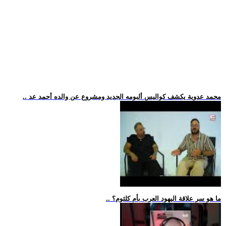
.. محمد عدوية يكشف كواليس ألبومه الجديد ومشروع عن والده أحمد عد
.. ما هو سر علاقة اليهود العرب بأم كلثوم؟