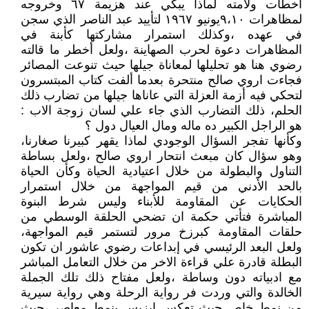
أخطأت ولامته لماذا يبكي عند هزيمة ٦٧ وخروجه
لمظاهرات ٩،١٠يونيو ١٩٦٧ لتأييد عبد الناصر الذي سجن
في عهده ،وكذلك استمرار مشاركتها كأبنة في
المظاهرات دعوة لحرب الصهاينة ،ولعل أخطر ما قالته
رضوي هنا هو تحليلها لمعاناة جيلها حيث تنوعت المصائر
فجاءت اروي صالح منتحرة بعدما ألفت كتاب المبتسرون
لتحكي فيه أزمة العزلة التي عاناها جيلها من تضارب ذلك
الحلم، ذلك التضارب الذي جاء علي لسان زوجة الاب :
هو الراجل الكبير ده ماله ومال العيال دول ؟
وكأنها تفجر السؤال الوجودي لماذا يقهر كبيرنا صغارنا،
وهو سؤال كان مبعث انتحار اروي صالح ،ولعل بساطة
التناول والبطولة من خلال اعتيادية الحياة وكأن الحياة
بالحد الأدني من قيم المواجهة من خلال استمرار
الحكايات عن المقاومة للأبناء وليس شرط البنوة
المباشرة فتأتي حكمة ان تضحي الحلقة الوسطي من
حلقات المقاومة كبرزخ مرور لتستمر قيم المواجهة،
ولعل البعد الرئيسي في إبداعات رضوي عاشور ان تكون
البطلة قادرة علي قراءة الاخر من خلال التعامل المباشر
مع ادبياته دون وساطة ،ولعل مفتاح ذلك تلك الجملة
الخالدة والتي وردت فر رواية الرحلة وهي رواية سيرية
من نمط خاص حيث تعكس ايزيس بنمط معاصر ،حيث