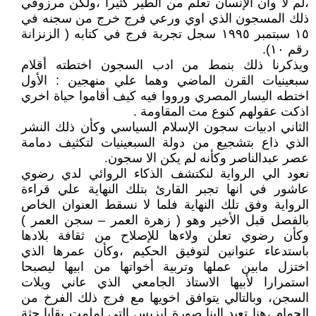
،لم لا وأن الإنسان تعلم من الطير كثيرا ،ولكن مرزوقي
ذلك المسجون الذي اوي ورعي فرج خرج من سجنه في
١٥ سبتمبر ١٩٩٥ سجل تجربة فرج في كتابه ( الزنزانة
رقم ١٠).
ويذكرنا ذلك بنمط من ادب السجون اختطته أقلام
سبعينيات القرن الماضي وهما علي منهجين : الأول
اختطه اليسار المصري ورووا فيه كيف أقاموا حياة اخري
اذكت عقولهم كنوع مت المقاومة .
الثاني ادبيات سجون الإسلام السياسي وكأن ذلك النشر
الذي ذاع بتشجيع من دولة السبعينيات لتكثيف دمامة
عصر عبدالناصر وكأنه لم يكن الا سجون.
نعود الي الرواية لنكتشف الذكاء الروائي لدي رضوي
عاشور في انها تجبر القارئ بتلك النهاية علي قراءة
الرواية وفق تلك النهاية فلما لا نسقط العنوان الخاص
بالفصل قبل الأخير وهو ( زهرة العمر – سجن العمر )
وكأن رضوي تعلن ولاءها للإصلاح من ثقافة بلادها
باستدعاء عنوانين لتوفيق الحكيم ،وكأن عمرها الذي
اختزل مابين عملها وتربية أخواتها من ابيها ليصبحا
استمرارا لأبيها الاستاذ الجامعي الذي عاني ويلات
السجن، وبالتالي يتوافق اخويها مع فرج ذلك الفرخ من
الحمام ،هنا تعيد إلينا صورة ايزيس التي لملمت بقايا جثة