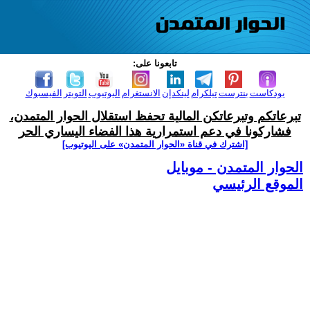
تابعونا على:
بودكاست
بنترست
تيلكرام
لينكدإن
الانستغرام
اليوتيوب
التويتر
الفيسبوك
تبرعاتكم وتبرعاتكن المالية تحفظ استقلال الحوار المتمدن،
فشاركونا في دعم استمرارية هذا الفضاء اليساري الحر
[اشترك في قناة ‫«الحوار المتمدن» على اليوتيوب]
الحوار المتمدن - موبايل
الموقع الرئيسي