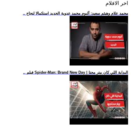
اخر الافلام
.. محمد علام وهيثم سعيد: ألبوم محمد عدوية الجديد استكمالا لنجاح
.. فيلم Spider-Man: Brand New Day | البداية اللي كان بيتر محتا