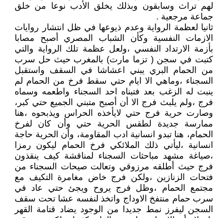
لهم تراث وسابقون وبذلك يخلق الأدب نوعا من خلق
جماعة مرجعية .
ثانيا لعظمة الرواية وعدم ذيوعها في ظل انتشار روايات
الازمات النفسية وكأن الشباب المصري أصبح مصابا
بأزمة الارتداد النفسي ،ولعل عظمة تلك الرواية والتي
كتبت في سجن ( تزما مارت) بالمغرب حيث حل سرب
من الحمام البري يبني اعشاشا في السقف واستقبل
السجناء ،وماهي الا ايام حتي سقط فرخ من الحمام لم
ينبت له الزغب بعد فتبناه احد السجناء واطعمه وسماه
فرج ،ولم يلبث فرج الا أن أصبح متبني الجميع حتي كبر،
وصارت حرية فرج حتي لايأخذه الحراس ويذبحوه ،هنا
ممارسة جديدة لطقس الحرية حتي وأن كان لفرخ
الحمام، هنا تبدو انسانية ادب المقاومة، وأن الحرية حاجة
انسانية ،ليأتي ذلك الملائكي فرخ الحمام ليكون رمزا
،صياغة مشهد مباحثات السجناء لمناقشة كيف ينقذون
فرج حيث أطلقه مرزوقي وتعالت صيحات السجناء من
فتحات الزنازين ،ولكن فرج خاض مغامرة التكيف مع
مجتمع الحمام ،وظل فرج يروح ويجئ حتي عاد في
سرب حمام منتفخ الاوداج واتخذ لنفسه عشا تحت سقف
السجن ليفرز نمط جديدا من الوجود يضاد قتامة القهر