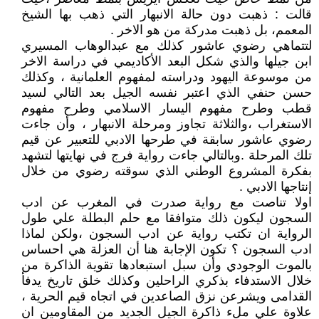
قالت : ذهبت دون حالة الانبهار التي ذهب بها الشيخ
المعمم، بل ذهبت مدركة من هو الاخر .
لتتماهي رضوي عاشور كذلك مع عبدالوهاب المسيري
ابن جيلها والذي شكل البعد الأكاديمي في دراسة الاخر
من موسوعة اليهود ودراسته لمفهوم العلمانية ، وكذلك
حسن حنفي الذي اعتبر نفسه الجيل بعد التالي لسيد
قطب وطرح مفهوم اليسار الاسلامي وطرح مفهوم
الاستغراب ،والثلاثة تجاوز ومرحلة الانبهار ، وأن جاءت
رضوي عاشور سابقة في طرحها الادبي للتعبير عن قيم
تلك المرحلة .وبالتالي جاءت رواية فرج في نهايتها لتشهد
بفكرة المشروع الوطني الذي سوقته رضوي من خلال
إنتاجها الادبي .
اولا تناصت مع رواية صدرت في المغرب عن ادب
السجون ليكون ذلك متوافقا مع حلم البطلة علي طول
الرواية ان تكتب رواية عن ادب السجون ،ولكن لماذا
ادب السجون ؟ تكون الإجابة هنا أن العزلة هي احساس
بالموت الوجودي وأن سبل استبعادها تقوية الذاكرة من
خلال الاستدفاء بذكري الراحلين وكذلك خلق تاريخ يدفأ
القدامى ويشرعن نزق الصاعدين في اتجاه قيم الحرية ،
علاوة علي ملء ذاكرة الجيل الجديد من المقاومين ان