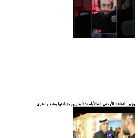
.. وزير الثقافة الأردني لـ«الأيام»: البحرين بقيادتها وشعبها عزي