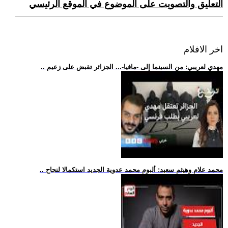
التعليق والتصويت على الموضوع في الموقع الرئيسي
اخر الافلام
.. مهدي لعريبي: من السينما إلى -مافيا-... الجزائر تقبض على زعيم
.. محمد علام وهيثم سعيد: ألبوم محمد عدوية الجديد استكمالا لنجاح