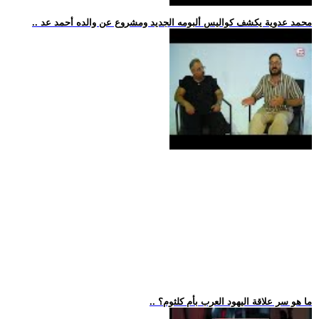
.. محمد عدوية يكشف كواليس ألبومه الجديد ومشروع عن والده أحمد عد
.. ما هو سر علاقة اليهود العرب بأم كلثوم؟