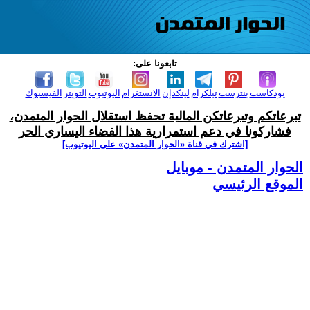
تابعونا على:
بودكاست
بنترست
تيلكرام
لينكدإن
الانستغرام
اليوتيوب
التويتر
الفيسبوك
تبرعاتكم وتبرعاتكن المالية تحفظ استقلال الحوار المتمدن،
فشاركونا في دعم استمرارية هذا الفضاء اليساري الحر
[اشترك في قناة ‫«الحوار المتمدن» على اليوتيوب]
الحوار المتمدن - موبايل
الموقع الرئيسي