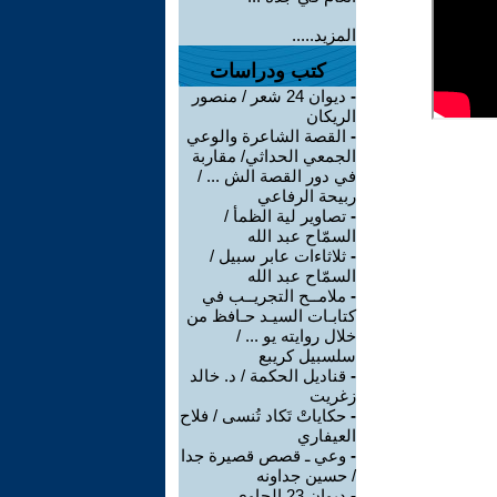
المزيد.....
كتب ودراسات
-
ديوان 24 شعر / منصور
الريكان
-
القصة الشاعرة والوعي
الجمعي الحداثي/ مقاربة
في دور القصة الش ... /
ربيحة الرفاعي
-
تصاوير لية الظمأ /
السمّاح عبد الله
-
ثلاثاءات عابر سبيل /
السمّاح عبد الله
-
ملامــح التجريــب في
كتابـات السيـد حـافظ من
خلال روايته يو ... /
سلسبيل كريبع
-
قناديل الحكمة / د. خالد
زغريت
-
حكاياتْ تَكاد تُنسى / فلاح
العيفاري
-
وعي ـ قصص قصيرة جدا
/ حسين جداونه
-
ديوان 23 الحاوي