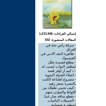
إجمالي القراءات: 1,633,948
المقالات المنشورة: 832
-
سرقة رأس جثة في
العراق
-
ظاهرة النقد الادبي في
الفيسبوك
-
مطلع قصيدة تعلل
لمظفر النواب ليست له
-
ذ كيم از اوفر قصة
-
اشلاء القنبلة اليدوية
-
مشروع لطباعة الكتب
بالبصرة بسعر زهيد
-
كيف تحمي طفلك من
اللواط والمؤذن متهم
-
بقطع ساقه صار غنيا
-
الجميلات النائمات
اسطورة شهوانية