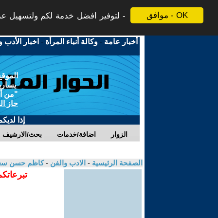
موافق - OK
لتوفير افضل خدمة لكم ولتسهيل عملي
أخبار عامة
-
وكالة أنباء المرأة
-
اخبار الأدب و
الموقع
يسارية
"من أج
حاز ال
إذا لديك
الزوار
اضافة/خدمات
بحث/الارشيف
الصفحة الرئيسية
-
الادب والفن
-
كاظم حسن سع
تبرعاتكم