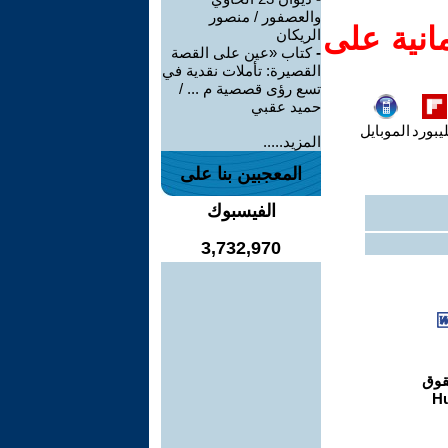
والعصفور / منصور
انية على
الريكان
-
كتاب «عين على القصة
القصيرة: تأملات نقدية في
تسع رؤى قصصية م ... /
حميد عقبي
يبورد
الموبايل
المزيد.....
المعجبين بنا على
الفيسبوك
3,732,970