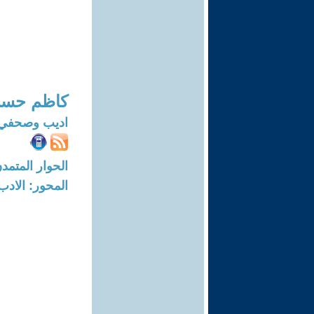
كاظم حسن
اديب وصحفي
الحوار المتمدن-العدد: 7859 - 24
المحور: الادب