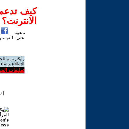
كيف تدعم-
الانترنت؟
تابعونا
على:
الفيسب
رأيكم مهم للج
للاطلاع وإضافة
تعليقات الف
|
ن