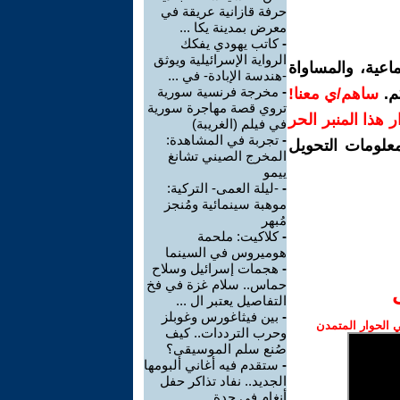
حرفة قازانية عريقة في
معرض بمدينة يكا ...
-
كاتب يهودي يفكك
الرواية الإسرائيلية ويوثق
اعية، والمساواة
-هندسة الإبادة- في ...
-
مخرجة فرنسية سورية
م.
ساهم/ي معنا!
تروي قصة مهاجرة سورية
رار هذا المنبر الحر
في فيلم (الغريبة)
-
تجربة في المشاهدة:
معلومات التحويل
المخرج الصيني تشانغ
ييمو
-
-ليلة العمى- التركية:
موهبة سينمائية ومُنجز
مُبهر
-
كلاكيت: ملحمة
هوميروس في السينما
-
هجمات إسرائيل وسلاح
حماس.. سلام غزة في فخ
التفاصيل يعتبر ال ...
-
بين فيثاغورس وغوبلز
الحوار المتمدن
وحرب الترددات.. كيف
صُنع سلم الموسيقى؟
-
ستقدم فيه أغاني ألبومها
الجديد.. نفاد تذاكر حفل
أنغام في جدة ...