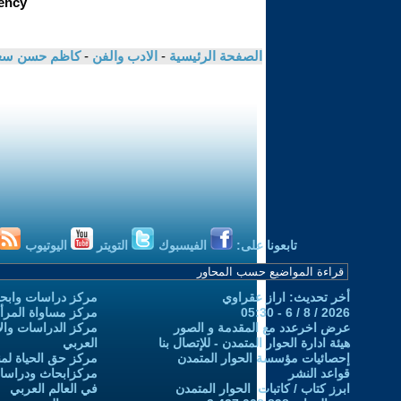
الصفحة الرئيسية
-
الادب والفن
-
كاظم حسن سع
تابعونا على:
الفيسبوك
التويتر
اليوتيوب
أخر تحديث: اراز عقراوي
مركز دراسات وابحا
2026 / 8 / 6 - 05:30
مركز مساواة المرأ
عرض اخرعدد مع المقدمة و الصور
مركز الدراسات والاب
هيئة ادارة الحوار المتمدن - للإتصال بنا
العربي
إحصائيات مؤسسة الحوار المتمدن
مركز حق الحياة لمن
قواعد النشر
مركزابحاث ودراسات 
ابرز كتاب / كاتبات الحوار المتمدن
في العالم العربي