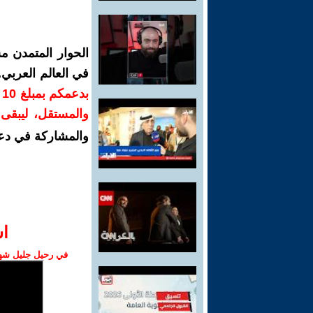
الحوار المتمدن م
في العالم العربي
ب
والمستقل، ليبقى ص
والمشاركة في دع
ا‫
في رحيل جليل شهبا