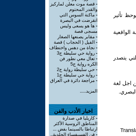
-
قصة موت معلن لماركيز
والقدر المحتوم
حظ تأثير
-
ماكنة السوس التي
انقرضت في البصرة
-
ها هو يسعى وليس
مسجى قصة
 الواقعية
-
مقابر يصنعها الصغار
-
الفيل ( الحجاب ) قصة
-
نجاة من دهس واختطاف
-
رواية حي سليطة ج3
لتي يتصدر
-
تعال معي نطور فن
الكره رواية ج5
-
حي سليطة رواية ج2
-
رواية حي سليطة ج1
-
مراجعة دائرة في العراق
ن اجل لغة
المزيد.....
البصري.
اخبار الأدب والفن
-
كاريليا في صدارة
المناطق الروسية الأكثر
ارتباطا بالسينما بفض ...
Transl
-
فن الفسيفساء الجلدية..