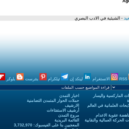
يد
- الشيئية في الادب البصري
RSS
الانستغرام
لينكد إن
تيلكرام
بنترست
بلوكر
ث الماركسية واليسار
اخبار التمدن
ة
حملات الحوار المتمدن التضامنية
حاث العلمانية في العالم
الارشيف
أرشيف الاستفتاءات
اهضة عقوبة الاعدام
مروج التمدن
الحركة العمالية والنقابية
القائمة البريدية
المعجبين بنا على الفيسبوك: 3,732,970