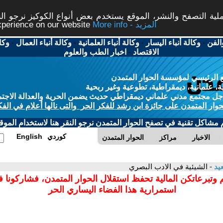
ة التصفح والنشر، الموقع يستخدم بعض أنواع الكوكيز نرجو النق
More info - المزيد
experience on our website
الفن
-
وكالة أنباء اليسار
-
وكالة أنباء العلمانية
-
وكالة أنباء العمال
-
وكا
الاقتصاد
-
اخبار الطب والعلوم
 الرئيسي لمؤسسة الحوار المتمدن
، علمانية، ديمقراطية، تطوعية وغير ربحية
ل مجتمع مدني علماني ديمقراطي حديث يضمن الحرية والعدالة الاجتم
حوار المتمدن على جائزة ابن رشد للفكر الحر والتى نالها أعلام في الفك
م مشاكل تقنية في تصفح الحوار المتمدن نرجو النقر هنا لاستخدام الموقع
كوردي
English
الاخبار
مراكز
الحوار المتمدن
يد
- الشيئية في الادب البصري
 وتبرعاتكن المالية تحفظ استقلال الحوار المتمدن، فشاركونا 
استمرارية هذا الفضاء اليساري الحر