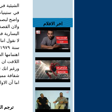
الشيئية في
في ستينيات
واضح لبصما
اخر الافلام
ولان القصة 
اليسارية ف
لا نقول انن
س
اهتمامها ال
اللافت ان 
ورغم انك ت
شفافة مميز
اما آن الاوان لمغ
ترجم ال