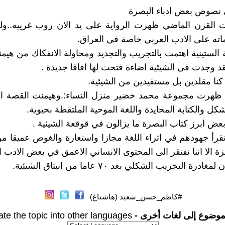
 نصوص بعض ادباء البصرة
 القرن الماضي ظهرت الرواية على يد الان روب غرييه..ولو
ته على الادب العربي خاصة في العراق.
الستينية اهتمت بالتجريب والتجديد ومحاولة الانفكاك من هيمنة
قد وجدت في الشيئية اضاءة فتحت لها افاقا جديدة .
ا كنا مقلدين بل مستفيدين من الشيئية.
نة ١٩٧٩ ظهرت مجموعة محمد خضير منزل النساء:.وهيمنت القصة ا
شكل والكتابة المحايدة واللغة الموحية الملتقطة بحيوية.
بعض ابرز كتاب البصرة ما يزالون في قوقعة الشيئية .
قرأ جهودهم في اثراء اللغة مجازا واستعارة والغوص عميقا م
ة الا اننا نفتقر الى المحتوى الانساني الاعمق في بعض الادب 
ادرة التجريب الشكلي بعد ٧٠ عاما من انبثاق الشيئية.
#كاظم_حسن_سعيد (هاشتاغ)
موضوع إلى لغات أخرى -
ate the topic into other languages