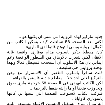
جذبنا ماركيز لهذه الرواية التي تمنى ان يكتبها هو ..
لكني بعد الصفحة 56 تساءلت كيف يتمكن الكاتب من
اكمال الرواية ويبقي التوهج قائما لدى القاريء .
كان مقطعا يذكر باسلوب مدام بوفاري ,واقعية غاية
الاتقان لكني شعرت بالارهاق من السطور الواقعية رغم
ايماني بان هذا الاسلوب ان استحدث فسيظل فعالا ولهذا
نهجته بروايتي حي سليطة .
قلت ساقرأ باسلوب التقفيز أي الاستمرار مع وهن
بالتركيز لعلي اجد حلا .. مقاطع جاذبة فاستمر بالقراءة .
لكن الكاتب ابهرني في الصفحة 58 بترجمة ماري طوق
وتجاوزت ضعفا او ما رايته ضعفا بالترجمة ..
فتركت الكتاب لاستوعب الصدمة التي سببها لي كاتبها
ياسوناري كاواباتا .
انه منزل سري يستقبل المسنين الاغنياء ليسمتعوا لليلة