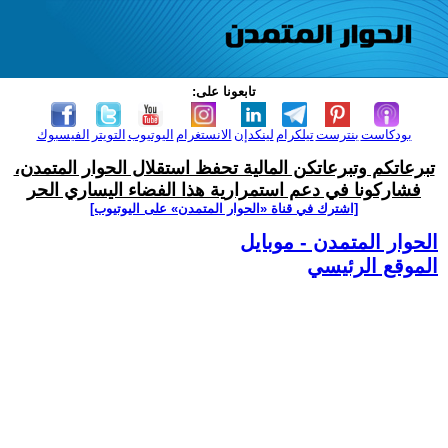
تابعونا على:
بودكاست
بنترست
تيلكرام
لينكدإن
الانستغرام
اليوتيوب
التويتر
الفيسبوك
تبرعاتكم وتبرعاتكن المالية تحفظ استقلال الحوار المتمدن،
فشاركونا في دعم استمرارية هذا الفضاء اليساري الحر
[اشترك في قناة ‫«الحوار المتمدن» على اليوتيوب]
الحوار المتمدن - موبايل
الموقع الرئيسي