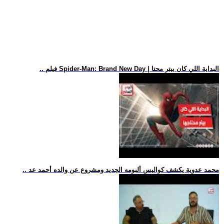
.. فيلم Spider-Man: Brand New Day | البداية اللي كان بيتر محتا
.. محمد عدوية يكشف كواليس ألبومه الجديد ومشروع عن والده أحمد عد