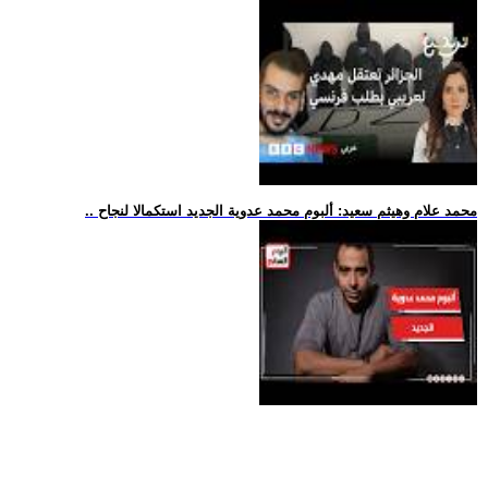
.. محمد علام وهيثم سعيد: ألبوم محمد عدوية الجديد استكمالا لنجاح