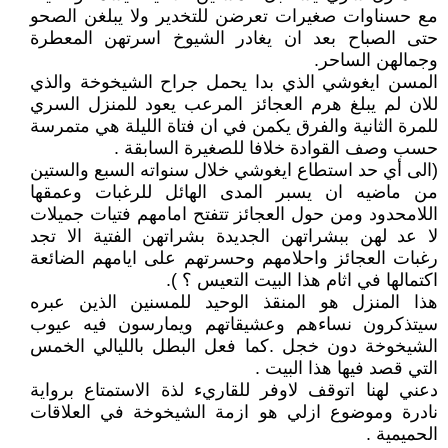
مع حسناوات صغيرات تعرضن للتخدير ولا يبلغن الصحو
حتى الصباح بعد ان يغادر الشيوخ اسرتهن المعطرة
وجمالهن الساحر.
المسن ايغوشي الذي بدا يحمل جراح الشيخوخة والذي
للان لم يبلغ هرم العجائز المرعب يعود للمنزل السري
للمرة الثانية والفرق يكمن في ان فتاة الليلة هي متمرسة
حسب وصف القوادة خلافا للصغيرة السابقة .
(الى أي حد استطاع ايغوشي خلال سنواته السبع والستين
من ماضيه ان يسبر المدى الهائل للرغبات وعمقها
اللامحدود ومن حول العجائز تتفتح امامهم فتيات جميلات
لا عد لهن ببشراتهن الجديدة بشراتهن الفتية الا تجد
رغبات العجائز واحلامهم وحسرتهم على ايامهم الضائعة
اكتمالها في اثام هذا البيت التعيس ؟ ).
هذا المنزل هو المنقذ الوحيد للمسنين الذين عبره
سيتذكرون نساءهم وعشيقاتهم ويمارسون فيه عيوب
الشيخوخة دون خجل .كما فعل البطل بالليالي الخمس
التي قصد فيها هذا البيت .
دعني لهنا اتوقف لاوفر للقاريء لذة الاستمتاع برواية
نادرة وموضوع ازلي هو ازمة الشيخوخة في العلاقات
الحميمية .