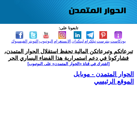
تابعونا على:
بودكاست
بنترست
تيلكرام
لينكدإن
الانستغرام
اليوتيوب
التويتر
الفيسبوك
تبرعاتكم وتبرعاتكن المالية تحفظ استقلال الحوار المتمدن،
فشاركونا في دعم استمرارية هذا الفضاء اليساري الحر
[اشترك في قناة ‫«الحوار المتمدن» على اليوتيوب]
الحوار المتمدن - موبايل
الموقع الرئيسي