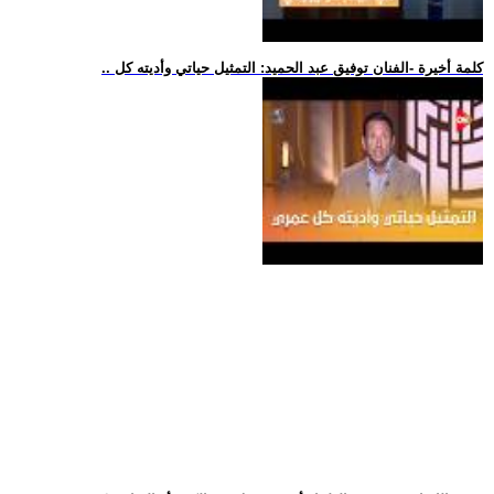
.. كلمة أخيرة -الفنان توفيق عبد الحميد: التمثيل حياتي وأديته كل