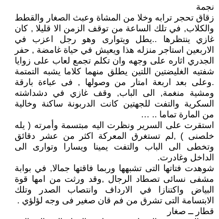
نجمة
زقاق تحجر ترابه وخلا من المشاة وعبث الصغار والقطط
والكلاب, في تلك الساعة من توقف الزمن الا قليلا , كان
غازي ينتظرها ..يطل ويتوارى وهو رجل اعزب في
الاربعين استاجر منزله هذا ويعيش في حياة غامضة , حفر
الجدري اثاره على وجهه وان تكلم تجمع لعاب على زوايا
شفتيه الغليضتين اللتين يطلق منهما كلاما يشبه التمتمة
.وعلى بعد اربعة امتار من وصولها , فى عباءة بارقة
ومشية منغمة, الى الباب, وقف غازي في دشداشته
السكرية والتفت للجهتين كانت الدربونة ساكنة وخالية
من المارة تماما .. …
استقرت على السرير ونظرت اليه مبتسمة وأمرته ( يله
خلصنى ) ,لم تستغرق المعركة اكثر من عشر دقائق
وتخطى الى الباب والتفت يمينا ويسارا وتوارى الى
الداخل وغادرت.
شوهدت فتاتها التى تشبهها وربما فاقتها جمالا, في بوابة
مشفى نسائى تصطاد الرجال ,وقد ورثت من امها قوة
البياض واكتنازا في الارداف وانتصاب الصدر وتلك
الابتسامة التى تشرق من فم قان صغير فى وجه لؤلؤي .
قطار ــ صغار