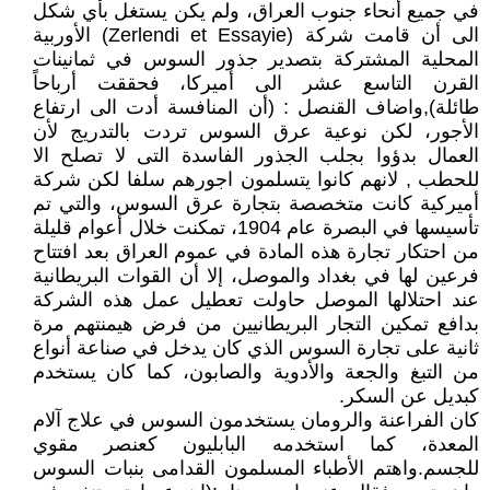
في جميع أنحاء جنوب العراق، ولم يكن يستغل بأي شكل
الى أن قامت شركة (Zerlendi et Essayie) الأوربية
المحلية المشتركة بتصدير جذور السوس في ثمانينات
القرن التاسع عشر الى أميركا، فحققت أرباحاً
طائلة),واضاف القنصل : (أن المنافسة أدت الى ارتفاع
الأجور، لكن نوعية عرق السوس تردت بالتدريج لأن
العمال بدؤوا بجلب الجذور الفاسدة التى لا تصلح الا
للحطب , لانهم كانوا يتسلمون اجورهم سلفا لكن شركة
أميركية كانت متخصصة بتجارة عرق السوس، والتي تم
تأسيسها في البصرة عام 1904، تمكنت خلال أعوام قليلة
من احتكار تجارة هذه المادة في عموم العراق بعد افتتاح
فرعين لها في بغداد والموصل، إلا أن القوات البريطانية
عند احتلالها الموصل حاولت تعطيل عمل هذه الشركة
بدافع تمكين التجار البريطانيين من فرض هيمنتهم مرة
ثانية على تجارة السوس الذي كان يدخل في صناعة أنواع
من التبغ والجعة والأدوية والصابون، كما كان يستخدم
كبديل عن السكر.
كان الفراعنة والرومان يستخدمون السوس في علاج آلام
المعدة، كما استخدمه البابليون كعنصر مقوي
للجسم.واهتم الأطباء المسلمون القدامى بنبات السوس