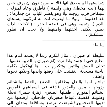
شراستهما لم يصدق انها قالا له ببرود دون ان يرف جفن
لهما (انت مخطئ وهي واهمة ) فاطرق وعاد لمنزله .
سيتفاخر قرب زوجته ليلا وهو يقشر الثياب عن جمارها : (
لقد اخفتهما , ولولا ما اوصيت انت به لتركتهما يسبحان
بالدم ), وتجيبه وهى في قبضة الخدر : ( لاحاجة لذلك
حبيبي ,يكفى اخفتهما واهنتهما ولا نحب ان نطور
المشكلة) .
ــــــــــــــــــــــــــــــــــــــــــــــــــــ
سليطة
سليطة ام صبران , مثال للكرم ربما لا يصمد امام هذا
الطبع حتى الجسد ولذا تردد (ام صبران يا الطيبة نفسها ـ
تخلى العيش والتمن وتتكيرم ب ...ها )وتكمل بكلمة
اباحية مسجعة ! .نقشت على رقبتها وايديها وحنكها نجوما
واهلة .
تهاجم امها بالنعل وطفلتيها بالصفع والعصا والشتائم
وزوجها بالمس والقدور قاذفة في اسماعهم قاموس
الشتائم المتورم . طفلتها الصغرى زهرة سمراء نحيلة
وطويلة كقصبة ,عيناها صغيرتان جادحتان, ارضعتها من
ثدييها الضخمين,فشوهدت ترضع وساقاها يمتدان الى