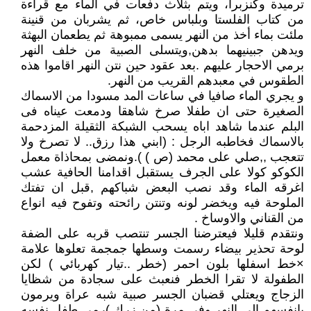
ترميدة وكنزبرا، ويتم بثلاث دفعات في الماء مع قراءة
من كتاب الفلستا وبلباس خاص، ثم يشربان من قنينة
ملئت بماء أخذ من النهر يسمى ممبوهة ثم يطعمان البهثة
ويدهن جبينيهما بدهن,ويتسلى الصبية من خلف النهر
برمي الاحجار عليهم .بعد عقود حين نتن النهر اقاموا هذه
الطقوس في معبدهم القريب من النهر.
و يجري الماء صافيا في ساعات المد مسودا من الاسماك
الصغيرة حتى ان طفلا صرخ شاهقا ودمعت عيناه فى
البلم عندما شاهد اباه يسحب الشبكة الثقيلة المزدحمة
بالاسماك فخاطبه الرجل : (ابني هذا رزق.. لا تصرخ ولا
تتعجب ,,صلي على محمد (ص ) ).ونمضى بمحاذاة معمل
الكوكو كولا على الجرف يستقبل اقدامنا الحافية عشب
اغرقه الماء وقد نصب البعض شباكهم ,قبل ان تفتك
الملوحة فيه ويخضر لونه وتنتن رائحته وتفوح فيه انواع
من القناني والاوساخ .
ونتقدم قليلا فيعترضنا الجسر تنتصب قربه على الضفة
لوحة تحذير بيضاء رسمت وسطها جمجمة تعلوها علامة
×خط اسفلها بلون احمر (خطر ..تيار كهربائي ) لكن
الطفولة لا تقرا الخطر فنعبث على سجادة من شظايا
الزجاج ويعتلي قضبان الجسر صبية شبه عراة ويرمون
بانفسهم الى النهر وفي مرة (من زرك )رمى طفل نفسه