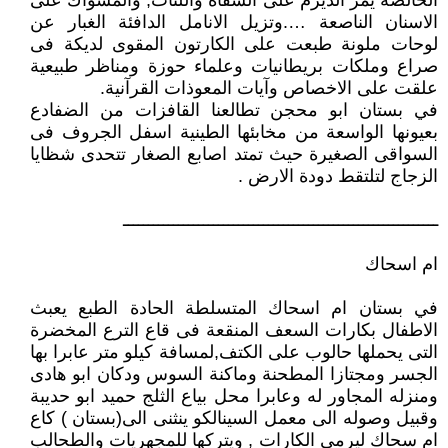
الخالصة يمر الديرم على الشفاه واللثات, والمسواك على
الاسنان الناصعة ….وتزيل الانامل الدافئة الغبار عن
لوحات ملونة طبعت على الكارتون المقوى لديكة فى
صراع وملكات بريطانيات وعلماء حوزة ومناظر طبيعية
علقت على الاخصاص وآيات المعوذات القرآنية.
في بستان ابو محجن تطالعنا القافزات من الضفادع
بعيونها الواسعة من مخابئها الطينية اسفل الجروف فى
السواقى الصغيرة حيث تمتد اصابع الصغار تتحدى شظايا
الزجاج لتلتقط دودة الارض .
ـــــــــــــــــــــــــــــــــــــــــــــــــــــــــــــــ
ام اسحاك
في بستان ام اسحاك المتسلطة الحادة الطبع يعبث
الاطفال بكارات السعف المنقعة فى قاع الترع المخضرة
التى يحملها حالوب على الكتف,لمسافة كيلو متر عابرا بها
الجسر ومجتازا المطحنة وماكنة السوس ودكان ابو هادى
ومنزله المجاور له وعابرا محل بياع الثلج حميد ابو حديبة
وقبيل وصوله الى معمل السينالكو ينثنى الى(بستان ) كاع
ام سحاك ليرمى الكارات , ويتركها للمجهريات والطحالب