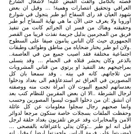
قصته بالكامل والقت القبض عليه! لاشغال الشارع
العراقي وتحقيق انتصارات وهمية! … وقيل ان بعض
شهود العيان قد راى السفاح أبو طبر يتجول في شوارع
أوروبا ولا يعرف حتى الآن ما هي نهاية السفاح أبو طبر
وحقيقته وهناك من فسر ان الجرائم كانت من تنفيذ
فريق من المجرمين بدليل جريمة نفذت قريبا من القصر
الجمهوري حيث كان الناس ينامون صيفا على السطوح
.ولان ابو طبر يختار ضحاياه من مناطق وطوائف وطبقات
اجتماعية مختلفة فقد اصيب جميع من في العاصمة..
بالذعر وكان يحشر قتلاه فى الحمام … وقد يتسلى
بمراجيحهم بعد التنفيذ او يرتوي من قناني المشروبات
من ثلاجاتهم, كانه في بيته . وقد سمعنا بان كل
المصورين في العراق تم استدعاؤهم الى بغداد ودخلوا
بعدساتهم لجميع البيوت لان امراة نجت منه ووصفته
لرجال الشرطة ..الا ان بعض المقربين للنظام كتب بعد
ان انشق :ان من دخلوا البيوت ليسوا المصورين وحسب
وانما صحبهم رجال سجلوا معلومات عن كل عائلة
وحفظت الملفات بسجلات خاصة ستكون مرجعا لدوائر
الامن والمخابرات وقد عرض تلفزيون بغداد حلقة لرجل
قيل انه ابو طبر ..:وكان يدلي باعترافاته بالفصحى …
(وضربتها على فروة الراس واجهزتها ارضا ),وقيل انه