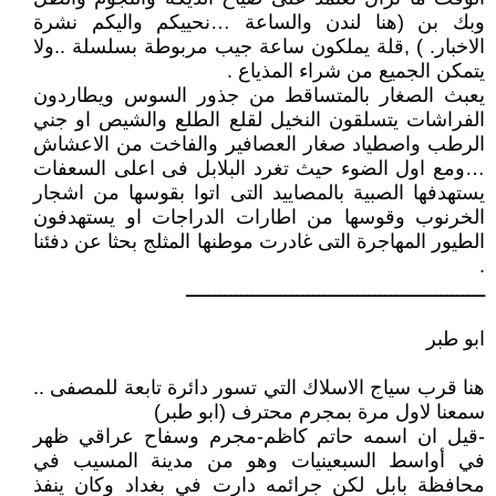
وبك بن (هنا لندن والساعة …نحييكم واليكم نشرة
الاخبار. ) ,قلة يملكون ساعة جيب مربوطة بسلسلة ..ولا
يتمكن الجميع من شراء المذياع .
يعبث الصغار بالمتساقط من جذور السوس ويطاردون
الفراشات يتسلقون النخيل لقلع الطلع والشيص او جني
الرطب واصطياد صغار العصافير والفاخت من الاعشاش
…ومع اول الضوء حيث تغرد البلابل فى اعلى السعفات
يستهدفها الصبية بالمصاييد التى اتوا بقوسها من اشجار
الخرنوب وقوسها من اطارات الدراجات او يستهدفون
الطيور المهاجرة التى غادرت موطنها المثلج بحثا عن دفئنا
.
ــــــــــــــــــــــــــــــــــــــــــــــــــــــ
ابو طبر
هنا قرب سياج الاسلاك التي تسور دائرة تابعة للمصفى ..
سمعنا لاول مرة بمجرم محترف (ابو طبر)
-قيل ان اسمه حاتم كاظم-مجرم وسفاح عراقي ظهر
في أواسط السبعينيات وهو من مدينة المسيب في
محافظة بابل لكن جرائمه دارت في بغداد وكان ينفذ