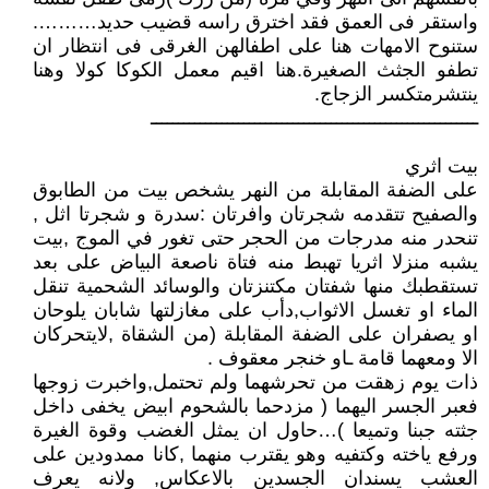
واستقر فى العمق فقد اخترق راسه قضيب حديد……….
ستنوح الامهات هنا على اطفالهن الغرقى فى انتظار ان
تطفو الجثث الصغيرة.هنا اقيم معمل الكوكا كولا وهنا
ينتشرمتكسر الزجاج.
ــــــــــــــــــــــــــــــــــــــــــــــــــــــــــــ
بيت اثري
على الضفة المقابلة من النهر يشخص بيت من الطابوق
والصفيح تتقدمه شجرتان وافرتان :سدرة و شجرتا اثل ,
تنحدر منه مدرجات من الحجر حتى تغور في الموج ,بيت
يشبه منزلا اثريا تهبط منه فتاة ناصعة البياض على بعد
تستقطبك منها شفتان مكتنزتان والوسائد الشحمية تنقل
الماء او تغسل الاثواب,دأب على مغازلتها شابان يلوحان
او يصفران على الضفة المقابلة (من الشقاة ,لايتحركان
الا ومعهما قامة ـاو خنجر معقوف .
ذات يوم زهقت من تحرشهما ولم تحتمل,واخبرت زوجها
فعبر الجسر اليهما ( مزدحما بالشحوم ابيض يخفى داخل
جثته جبنا وتميعا )…حاول ان يمثل الغضب وقوة الغيرة
ورفع ياخته وكتفيه وهو يقترب منهما ,كانا ممدودين على
العشب يسندان الجسدين بالاعكاس, ولانه يعرف