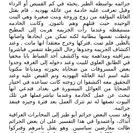
جرائمه بواسطه الطبر ,يخبئه في كم القميص أو الرداء
وقيل تعرفت عليه خادمة من عائله يهوديه , قام بقتل
العائله المؤلفه من زوج وزوجة وبنت صغيرة وهي البنت
الوحيده حيث قتلهم وهم نائمون, وكانت الخادمه
مستيقظه وعندما رأت الجريمه هربت إلى المطبخ
وغطت نفسها ببطانية لكنه تمكن من ايجادها واصابها
بالطبر, فلم تمت ,فتركها وخرج معتقدا انها ماتت , وعند
اكتشاف الجريمه وجدوها رجال الشرطة تتنفس, فباشروا
بمراقبته ومداهمة بيته واكتشف أحد الضباط بابا مخفيا
في الطابق العلوي للبيت وعند دخوله إلى الغرفه وجدوا
بعض المسروقات من ضحاياه بحوزته ومذياعا مكتوبا
عليه اسم ابنة العائله اليهوديه وتم القبض عليه وعند
التحقيق معه اكتشفوا ان زوجته كانت تساعده في اختيار
الضحايا من العوائل الميسورة في بغداد, فتدعي انها
تبحث عن عمل كخادمة وعندما تباشرعملها في تلك
البيوت تصفها له ثم تترك العمل بعد فترة وجيزه فينفذ
جرائمه.
وقد نسب البعض جرائم أبو طبر إلى المخابرات العراقية
آنذاك، وأعتمدوا في هذا التفسير على ان بعض الجرائم
طالت معارضين سياسيين. وهو يقتل بامرهم وفبركوا