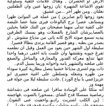
الارض او الحصران , وهناك علامات خلقية وسلوكية
تقوي الاشاعة الشهيرة :بان زوجها عنين وان الطفلتين
نغلتان , ومن ظهر آخر ...من عشيق.
يعود زوجها (ابو صابرين ) من عمله فى الموانئ ظهرا
ويستانف عصرا نزح البالوعات فيرى مثبتا عصا غليضة
على كتفية تتدلى منهما صفيحتان من التنك علقتا بحبلين
بالعصا,يرشان الشارع بالفضلات وهو يمسك الطرفين
بيديه تسمع صوته الابح كانه ياتى من مذياع مشوش , او
يصدر من بطنه , وهو قصير القامة يرتدى بنطالا قصيرا.
سليطة اول الشهر حين يعود من العمل وقبل ان تطعمه
تفرغ جيوبه وتفتشها وان علمت بانه اخفى درهما واحدا
عنها تندلع معركة القدور والمجارف والمناخل والصفع
على صلعته والتشهير بامه واخواته وربما يسيل الدم..
ذات يوم اشترى مذياعا خشبيا يتصل ببطارية كبيرة سوداء
من ظهره وشغله وتسلطن على اغنية حضيرى ابو
عزيز(عمي يا بياع الورد ) ,عادت سليطة ليلا من جولة فى
مهمة ور
أته متكئا على الوسادة سافرا عن صلعته فى دشداشة
رصاصية ممسكا قدح الشاى ,مسحورا بالصوت ,فهاجمته
: (بن الكلب اشتريت راديو..واخفيت عنى النقود)..
وصفعته على راسه وتناولت مكنسة فمجرفة وقدرا … )