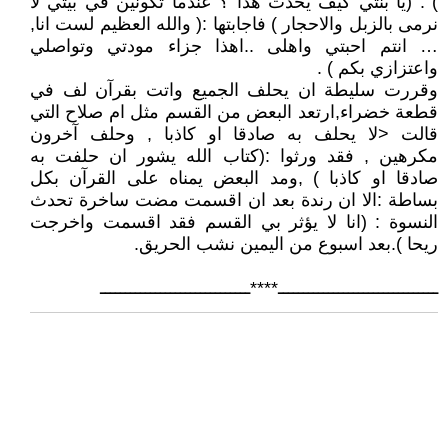
) : (يا بنتي كيف يحدث هذا ؟ عندما تكونين في بيتي لا
نرمى بالزبل والاحجار ) فاجابتها :( والله العظيم لست انا,
… انتم احبتي واهلى ..اهذا جزاء مودتي وتواصلي
واعتزازي بكم ) .
وقررت سليطة ان يحلف الجميع واتت بقرآن لف في
قطعة خضراء,ارتعد البعض من القسم مثل ام صلاح التي
قالت <لا يحلف به صادقا او كاذبا , وحلف آخرون
مكرهين , فقد ورثوا :(كتاب الله يشور ان حلفت به
صادقا او كاذبا ) ,ومد البعض يمناه على القرآن بكل
بساطة :الا ان رندة بعد ان اقسمت مضت ساخرة تحدث
النسوة : (انا لا يؤثر بي القسم فقد اقسمت واخرجت
ريحا ).بعد اسبوع من اليمين نشب الحريق.
ــــــــــــــــــــــــــــــــ****ــــــــــــــــــــــــــــــ