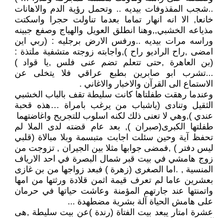
..شجب المقذوفات بيديه .. وتحمل رؤية الدم والاهانات
خانعا, الا انه انهار تماما بعدما تناولت حجرا واسكتت
مذياعه الخشبي,,وهنا انطلق العويل والهياج وصفع جبينه
وراسه مرات بيديه ..ورفس الارض برجليه : (ربي اين
امضى ,راح الراديو راح ),واجابته زوجته متشفية ملتذة :
(بن العاهرة ,حتى تتعلم تضم عنى فلس ,يا قواد )
...تشرب ابو صابرين بطبع عراقي فلا يتخلى عن
الاستماع الى القرآن والاخبار والاغاني .
وعندما رهقت طفلتاها كانت سليطة تقف بالباب الخشبي
الثقيل وتنادى (ياشباب من يرغب بامراة …هذه قحبة
عندي ),وهي لا تعنى ذلك لكنه اسلوب للتجريح واغاضتهما
طفلتها الكبرى(صبران ), بعد عام قضته لدى الملا لم
تحفظ آية وحين سئلت اجابت متبسمة وبلا مبالاة (قلبي
ليس دفتر ) ,فمضى جوابها مثلا بين الجيران , تزوجت من
زوج هامشي في بيت قبر شمال البصرة في احد الارياف
المنسية , .اما الصغرى (زهرة ) فبعد زواجها من بن غازى
بعشرين عاما لم تعرف قيمة اثمن قلادة ورثتها من امها
واتمنتها عند جارتهم المؤمنة وعاشت حياتها في حرمان
على هامش الحياة آلة بشرية مضطهدة ...
عشرة امتار يبعد بيت الفتاة (رندة )عن بيت سليطة ,هى