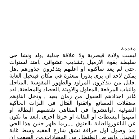
مقدمة
ليست ولادة قيصرية ولا علاقة جدلية ,ولد ونشا حي
سليطة بقوة الازميل ,تشذيب عشوائي ,امتد لسنوات
,حتى لم يعد ساكنوه او اغلبهم يتذكرون جذورهم ,هل
يمكن لاحد ان يرى بذورا مبعثرة في مكان فيتخيل الغابة
.قليل من يتذكرون المراود والظهور المقوسة ,المناجل
والثياب المرقعة ,المعاول والاوبئة ,الحصاد والمطحنة, لقد
غادر اجدادهم الحقول من زمان بعيد , ودخل ابناؤهم
معتقلات المصانع واتقنوا القتال في البزات الخاكية
الضوئية ,اوانتشروا في المقاهي تقضمهم البطالة او
امتهنوا البسطات او البقالة او حرفا اخرى ,ابعد ما تكون
عن الناعوروالعناية بالعثوق ,,,,ربما ظهر جنين هذا الحي
منذ وصول اول جرافة تشق شارع الفقيه وسط غابة
النخيل, وانقرض الطنطل من المضادات,من الصعب ان