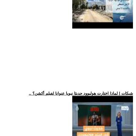
.. شبكات | لماذا اختارت هوليوود حديثا نبويا عنوانا لفيلم أكشن؟