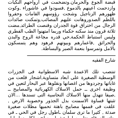
قبضة الجوع والحرمان.وتضخمت في ارواحهم النكبات
وازدحمت اعينهم بالدموع ,فسودوا في عاشوراء ,وكوت
ظهورهم الزناجيل وشجت رؤوسهم القامات وحفروا
باللطم الصدوروهانت عليهم المصائب,وتمكنت صائدات
الرجال من اختراق قوة الجدران وقنصت الطرائد,مضت
ثلاثة قرون منذ سكنه حكماء وربما امتهنوا الطب الفطري
وليس استنباط الحكمة,حي قدره مجاعة الروح والبدن
والحرائق ,فاعمارهم وبيوتهم فرهود وهم يتمسكون
بالامل وتمرسوا بنعمة الصبر والبساطة.
ـــــــــــــــــــــــــــــــــــــــــــــــــــــــــــــــــــ
شارع الفقيه
تنتصب تلك الاعمدة شبه الاسطوانية فى الجزرات
الوسطية الصغيرة على ابعاد متساوية,اشجار قلعت من
غاباتها وجردوها من اغصانها ونقلوها عبر البحار لتعين في
وظيفة اخرى ــ حمل الاسلاك الكهربائية والمصابيح ــ
,صيفا تتهدل منها الاسلاك النحاسية التى تسندها …الان
تثبتها قساوة الاسمنت بدل الجذور وخصوبة الارض ,
علقت فى قممها مصابيح باهتة تحميها مظلات صغيرة
صدئة , كثيرا ما ترى سلمان ـاطول رجل في الحي ـ في