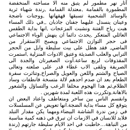
آثار نهر مطمور لم يتبق منه الا مساحته المنخفضة
المطمورة بالقمامة ,معتدلة القمامة ,رندة شهباء ثرية
بالوسائد الشحمية تسبقها قهقهاتها ,ووجنات ناضجة
وعينان ينسدل عليهما جفنان جاذبان ,,في ذلك المساء
هبت رياح الفتنة ونشبت المزعجات ,انها بداية الطقس
العائلي المتعكر ,يحدث دائما ان ينهش الوباء الاجتماعي
فى حجر التوازن الاجتماعي ويصبح الاستقرار من
الماضي, فقد هطل على بيت سليطة وابل من الحجر
الترابي والعلب الصديئة وعتيق الادوات المنزلية ,استمرت
المقذوفات لربع ساعة.آوت الصغيرتان والجدة الى
الصريفة وتلقى الاب غطاء قدر على صلعته وتعالى
الصياح والشتم واللعن والعويل والصراخ,وتناثرت سفرة
الطعام بعد ان صدم احدهم لالة متسخة فانطفات وساد
الظلام,ثم هدا الهجوم مخلفا الرعب والتساؤل والشعور
بالاهانة,وتكررت هذه اللعبة لمدة شهرين .
وانقسم الناس بين ساخر ومتعاطف واعتاد البعض ان
يتوقع كل مساء بداية الضجة.انها تعويض عن المسلسلات
في زمن ندرة الشاشة البيضاء.ومهما يكن مقدار التبلد
فلابد للانسان في الازمات ان تبرق في ذهنه كمية مناسبة
من النباهة…خاطبت في احد الايام سليطة جارتهم (رندة