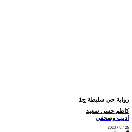
رواية حي سليطة ج1
كاظم حسن سعيد
اديب وصحفي
2023 / 8 / 25