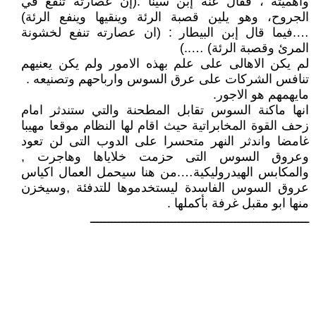
واهميته ، فقال عنه إبن سينا :(إن عصارته تنفع في
الجروح، وهو يلين قصبة الرئة وينقيها وينفع الرئة)
….فيما قال إبن البيطار : (ان عصارته تنفع لخشونة
المرئ وقصبة الرئة) …..)
لم يكن الاهالى على علم بهذه الامور ولم يكن يعنيهم
تنافس الشركات على عرق السوس وارباحهم وتصنيعه .
مايهمهم هو الاجور.
انها ماكنة السوس تقابل المطحنة والتي ستندثر امام
زحف القوة المخابراتية حيث اقام لها النظام موقعا مهيبا
غامضا واندثر النهر متحسرا على الدوب التى لن تعود
وعروق السوس التى حزمت خلاياها وهاجرت ,
والمكابس الهيدروليكية….من هنا سيحمل العمال اكياس
عروق السوس الفاسدة ليستخدموها للتدفئة ,وسيخزن
منها ابو مقبل غرفة بأكملها .
ــــــــــــــــــــــــــــــــــــــــــــــــــــــــــــــ