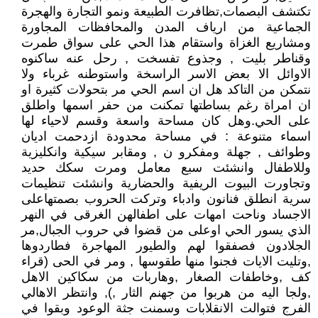
تكتشف البصمات,تظافرت الطبيعة ونمو التجارة والهجرة
الجماعية من ارياف المدن والمحافظات المجاورة
ومشاريع الغزاة واستقام هذا الحي على سواق طمرت
وقناطر بليت , وجذوع تفسخت , رحل عنه ساكنوه
الاوائل الا بعض الاسر الراسخة واستوطنه غرباء ولا
نتمكن من التاكد هل ان اسم الحي مر بتحولات كثيرة او
ان امراة رغم بساطتها تمكنت من حفر اسمها واطلق
على الحي.وهل كان مساحة واسعة وقسم لاحياء لها
اسماء متنوعة : في مساحة محدودة ازدحمت اديان
وطوائف , جهلة ومفكرو ن , ومقابر سيكية وانكليزية
وللاطفال وانشئت سبع معامل ومرت سكك حديد
وتجاورت البيوت الريفية والحضارية وانشئت تنظيمات
سرية انطلق فنانون وادباء وتركت الحروب بصمتهاعلى
الاجساد وناحت امهات على اطفالهن الغرقى في النهر
الذي يسور الحي اوعلى من قضوا في حروب الجبال,مر
الجلادون فصفقوا لهم والطيور المهاجرة فطاردوها
,وتليت الايات فجنوا منها طقوسها , ومر في الحى (قراء
كف ,وخاطفات الصغار ,وهاربات من سكاكين الاهل
,ولجا اليه من هربوا من جهنم الثار ,), وانتظر الاهالي
الفرج فتوالت الانقلابات وسمنت جثة الوعود وبقوا في