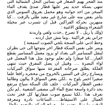
منذ الفجر يهيم الصغار في بساتين النخل الشمالية التى
تنتهى بسكة حديد يمر عليها قطار صدئ يقذف الماء
المبخر من احد جوانبه وهو محمل بعروق السوس الذي
يتانثر بعض منه على شارع غير معبد طلي بالزفت …كنا
منبهرين بحركة الفراكين قبل ان تتسرب عبر مخيلة
الشعراء وتنطلق الاغنية :
(ولك يا ريل .. لا تصرخ ,,خذت ولفي واريدنة
جزاني يفر فراكينة ..وما مش حيل اردنه .
وحط اذني على السجة بلجي الصوت اسمعنة )
ويمر على نفس السكة قطار اخر متوجها الى حى نظران
لينقل المسامير الى بغداد او يزود معمل المسامير بقطع
الغيار…كنا صغارا ولم نعلم بوجود مثل هذا المعمل في
لواء البصرة …. وقبيل ان يصل المفرق حيث تنتهى
الفلكة يطلق صرخاته المفزعة منبها سواق المركبات
ويسارع رجل في الستين بالخروج من محجره رافعا علما
صغيرا احمر يلوح به ..لكن بعض السواق لا يبالون وطالما
دهس القطار المركبات . خلف تلك السكة سياج مرتفع
يحد دائرة واسعة تضخ الماء الى مصفى الشعيبة ..لم نكن
نعرف هذا ..لكنا نسمع صوت صفارتها كل فجر تحث
العمال على الاستيقاظ……الساعات نادرة ومعرفة
الوقت ما تزال تعتمد على صياح الديكة والنجوم والظل