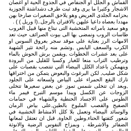
القماش و الجلل او الجنفاص في الجذوع الحية او اغصان
الاشجار وكثيرا ما يرى وقد ثبت طرف دشداشتة الجوزية
بحزامه الجلدى العريض وهو يلاحق الصغيرات صارخا بهن
مهددا بعصاه داعيا عليهن بالاقتران بالرجل..(ا وريل ) ) .
وهو سعيد بامراته المتخشبة التى نبتاع منها قبيل الغروب
طاسات الروب ونمضى بها الى بيوت الصرائف حيث تعد
الامهات الرز بعناية على موقد سجر بعروق السوس او
الكرب والسعف اليابس ,وتشم منه رائحة تثير الشهية
على بعد عشرات الخطوات ,ويقمن برش الحوش بالماء
وترطيب التراب منعا للغبار وكسبا للقليل من البرودة
وينهمكن باعداد الكلل البيضاء التي تنتصب بقصبات على
شكل صليب, لكن البرغوث والبعوض يتمكن من اختراقها
تارك البقع الحمراء على البياض ولسعاته على الجلود
,وبعد ان تتخلى شمس تموز عن بعض سعيرها تتخلى
الزوجات عن الكسل ويبدا موسم التبرج فيمر ماء
الطوس على الاجساد الحنطية والشهباء في حمامات
الصفيح والقصب الملبوخ بالطين,على بياض الرمان
والوسائد البيضاء وتعمل بلا كلل الامشاط الخشبية في
شعور كثفتها الحناء,وطين الخاوة, قبل ان تعتقل لمعانها
الضفائر والاشرطة , وبمزاج النفوس الرضية والانوثة