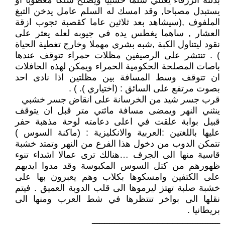
بدلته الزرقاء يعتلي سلما خشبيا ويصلح سلكا معطوبا او
يستبدل مصباحا, وقد امسك له السلم عامل يدخن التبغ
الملفوف ,(سيشاهد بعد ثلاثين عاما كقصبة تجوب ازقة
العشار , ساهما يغطس يده في جيوبه لعله يعثر على
نقود ليتناول الكبة ,شبه بشري مهملا وخارج تغطية الحياة
) . تنتشر على الرصيفين مظلات حمراء تتوقف عندها
باصات المصلحة الحكومية الحمراء ويمكن لهذه الحافلات
ان تتوقف وسط المسافة بين مظلتين اذا نادى احد
بصوت مرتفع على السائق : (اختياري ). ) .
قرب جسر شيد من الخرسانة على انقاض جسر خشبي
ينثني النهر ويمضى مسافة مائتي متر قبل ان يتوقف
قبيل بوابة علقت في اعلى دعامته لوحة مذهبة حفر
عليها باللغتين :العربية والانكليزية : (ماكنة السوس )
تتمكن الدوب من دخول هذا الفرع من النهر وتمتد خشبة
قاسية منها الى الجرف …هنالك ترى عمالا اشداء تنوء
ظهورهم من كتل السوس المكبوسة وقد مدوا ايديهم
على الكتفين وامسكوها بكلاب وهم يعبرون بها على
خشبة صلبة تهتز ليرموها الى قلب الدوبة العميق . فيتم
نقلها الى بواخر تنتظرها في شط العرب ومنها الى
بريطانيا .
ـــــــــــــــــــــــــــــــــــــــــــــــــــ