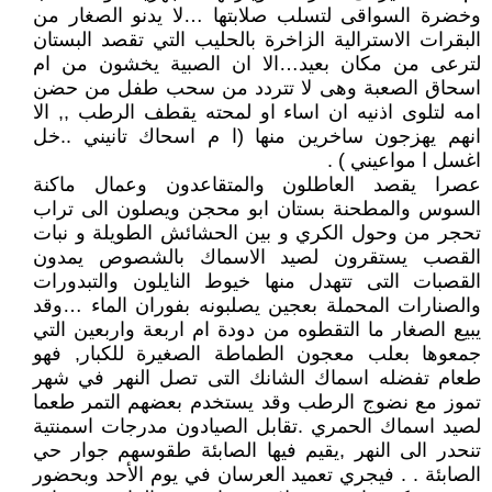
وخضرة السواقى لتسلب صلابتها …لا يدنو الصغار من
البقرات الاسترالية الزاخرة بالحليب التي تقصد البستان
لترعى من مكان بعيد…الا ان الصبية يخشون من ام
اسحاق الصعبة وهى لا تتردد من سحب طفل من حضن
امه لتلوى اذنيه ان اساء او لمحته يقطف الرطب ,, الا
انهم يهزجون ساخرين منها (ا م اسحاك تانيني ..خل
اغسل ا مواعيني ) .
عصرا يقصد العاطلون والمتقاعدون وعمال ماكنة
السوس والمطحنة بستان ابو محجن ويصلون الى تراب
تحجر من وحول الكري و بين الحشائش الطويلة و نبات
القصب يستقرون لصيد الاسماك بالشصوص يمدون
القصبات التى تتهدل منها خيوط النايلون والتبدورات
والصنارات المحملة بعجين يصلبونه بفوران الماء …وقد
يبيع الصغار ما التقطوه من دودة ام اربعة واربعين التي
جمعوها بعلب معجون الطماطة الصغيرة للكبار, فهو
طعام تفضله اسماك الشانك التى تصل النهر في شهر
تموز مع نضوج الرطب وقد يستخدم بعضهم التمر طعما
لصيد اسماك الحمري .تقابل الصيادون مدرجات اسمنتية
تنحدر الى النهر ,يقيم فيها الصابئة طقوسهم جوار حي
الصابئة . . فيجري تعميد العرسان في يوم الأحد وبحضور