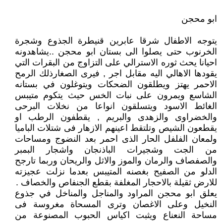
ابو محجن
يتوجه الاطفال شرقا عابرين قنيطرة الجذوع وشجرة
الخرنوب حتى يصلوا الى بستان ابو محجن ..يشاهدونه
احيانا يحث ثوره الاسترالي على التزاوج من البقرات التي
يقودها الاهالي اليه مقابل اجر , فيرى الصغارذلك الرمح
الاحمر يهتز ويطلقون الضحكات ويتوغلون في بستانه
الشاسع ويمرون على نبات الخس حيث يتكوم متيبس
الغائط الاسود ويتسلقون انواعا من نخلات البرحى
والخضراوى والزهدى والبريم , يقطفون الرطب او
يقطعون الشيص وتلتقط اعينهم الازهار فى شتلات الباميا
ولمعان الفلفل الحار الذى احمر بعد النضوج ومساحات
من الجت وشجيرات الباذنجان واشجار البمبر
والصفصاف والرمان والموز والاثل والريحان وربما تارجح
الدلو من الصفيح بغصنه المتيبس بعدما نزلت عجيزته
للارض ثقيلة بالاحجار المغلفة بقطع الجنفاص والخصاف .
يعلق ابو محجن المراود والمناجل والمناخل في جذوع
النخيل وعلى الاغصان وترى المسحاة مغروسة فى
مساحة النعناع ويثبت اكياس الحبوب المصنوعة من