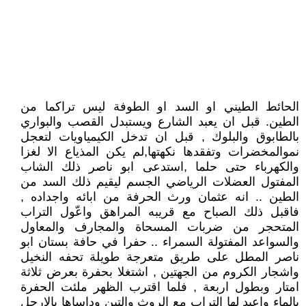
الحائط الطيني او السد او الطوفة ليس تراكما من
الطين. قبل ان يعبد الشارع ويستبدل القصب والبواري
بالطابوق والبلوك , قبل ان تدخل الكيمياويات لتعجل
نموالمخضرات وتفقدها نكهتها,لم يكن المذياع الا لغزا
والكهرباء حتى حلما ,استدعى ابو ناصر ذلك الشاب
المفتول العضلات الرياضي الجسم ليقيم ذلك السد من
الطين .. انه عثمان ورث الحرفة من ابائه واجداده ,
فاقبل ذلك الصباح مع قريبه المراهق واعّول التراب
المتحجر من ضربات المسحاة والمجارف والمعاول
والسواعد المفتولة السمراء .. حفرا في حافة بستان ابو
ناصر المطل على طريق متعرجة طويلة تحفه النخيل
واشجار الكروم من الجهتين , اشتغلا بحفرة بعرض ثلاثة
امتار وبطول اربعة , فلما اقترب الظهر ملئت الحفرة
بالماء واعيد لها التراب مع الروث والتبن وداساها بالارجل