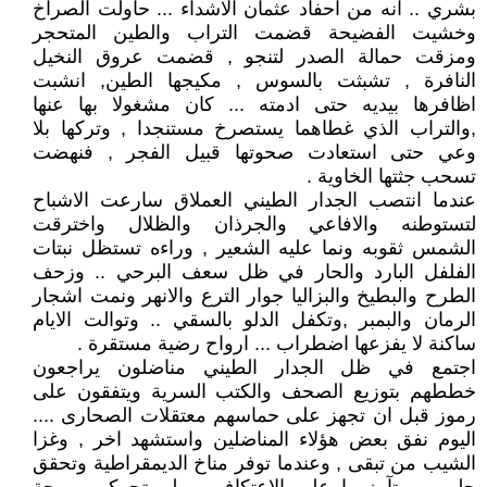
بشري .. انه من احفاد عثمان الاشداء ... حاولت الصراخ
وخشيت الفضيحة قضمت التراب والطين المتحجر
ومزقت حمالة الصدر لتنجو , قضمت عروق النخيل
النافرة , تشبثت بالسوس , مكيجها الطين, انشبت
اظافرها بيديه حتى ادمته ... كان مشغولا بها عنها
,والتراب الذي غطاهما يستصرخ مستنجدا , وتركها بلا
وعي حتى استعادت صحوتها قبيل الفجر , فنهضت
تسحب جثتها الخاوية .
عندما انتصب الجدار الطيني العملاق سارعت الاشباح
لتستوطنه والافاعي والجرذان والظلال واخترقت
الشمس ثقوبه ونما عليه الشعير , وراءه تستظل نبتات
الفلفل البارد والحار في ظل سعف البرحي .. وزحف
الطرح والبطيخ والبزاليا جوار الترع والانهر ونمت اشجار
الرمان والبمبر ,وتكفل الدلو بالسقي .. وتوالت الايام
ساكنة لا يفزعها اضطراب ... ارواح رضية مستقرة .
اجتمع في ظل الجدار الطيني مناضلون يراجعون
خططهم بتوزيع الصحف والكتب السرية ويتفقون على
رموز قبل ان تجهز على حماسهم معتقلات الصحارى ....
اليوم نفق بعض هؤلاء المناضلين واستشهد اخر , وغزا
الشيب من تبقى , وعندما توفر مناخ الديمقراطية وتحقق