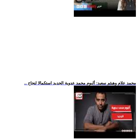
.. محمد علام وهيثم سعيد: ألبوم محمد عدوية الجديد استكمالا لنجاح