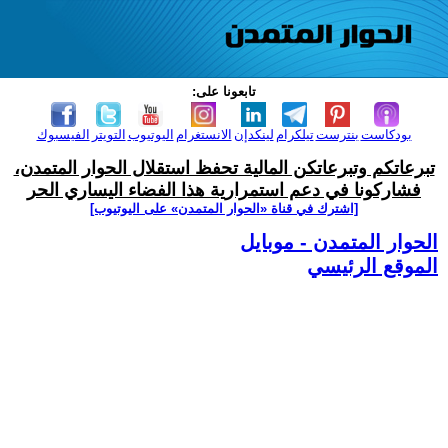
تابعونا على:
بودكاست
بنترست
تيلكرام
لينكدإن
الانستغرام
اليوتيوب
التويتر
الفيسبوك
تبرعاتكم وتبرعاتكن المالية تحفظ استقلال الحوار المتمدن،
فشاركونا في دعم استمرارية هذا الفضاء اليساري الحر
[اشترك في قناة ‫«الحوار المتمدن» على اليوتيوب]
الحوار المتمدن - موبايل
الموقع الرئيسي