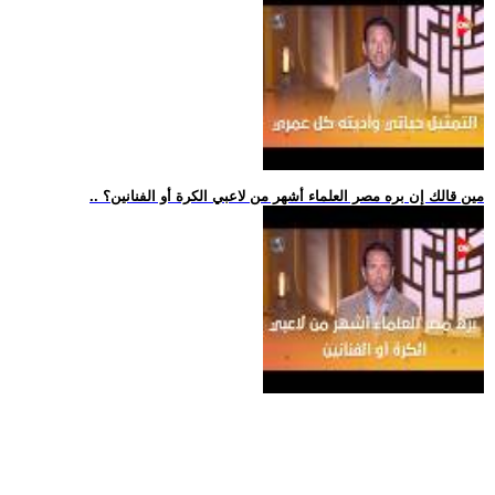
.. مين قالك إن بره مصر العلماء أشهر من لاعبي الكرة أو الفنانين؟