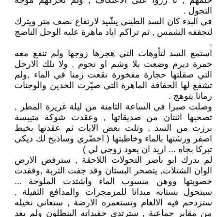
حلمهم , تآ زروا على الاعتكاف , ولم تحركهم موجة
التحول .
في البدء كان السد الطيني يشّيد لارتفاع نصف متر ويترك
لتجففه الشمس , ثم تراكم اياد ماهرة عليه الوحل الناضج
.
استمع السد لتأوهات التي هجرها زوجها ولم تنفع معه
حمرة ديرم وضعت بلا وشم او نجوم , ولا تلك الارجل
التي صقلتها حجارة مفخورة نقعت زمنا في الماء ,ولم
تشفع لها الحفافة الماهرة التي صيّرت الخدين والوجنات
رمانا يتوهج .
وصلت صبرا في الساعة الثامنة من ليلة غزيرة المطر ,
تصحبها اثنتان من صديقاتها , وعقدت شوكة متيبسة
برزت من السد , وتلت بعض الايات ثم عقدتها بخيط
اصفر ورشتها بالماء وخاطبتها ( اخضّري وساذبح لك ديكي
تبركا بجاه ... اريد ان يعود زوجي لي )
لم يدرك ابو ناصر التحولات اللاحقة , سترفض الارض
الوان الشتلات, يتصحر البستان وقد جفت التربة ,وفقدت
خصوبتها ووهن منسوب الماء واشتدت الملوحة ...
سيتحول بستانه ميدانا للمزمجرات والمدافع الثقيلة ,
ستزدحم فيه الالغام وتستعمره الارضة , ستعاني نخيله
من مقابر جماعية , سترتدي حفيداته البنطلون ولم يعد