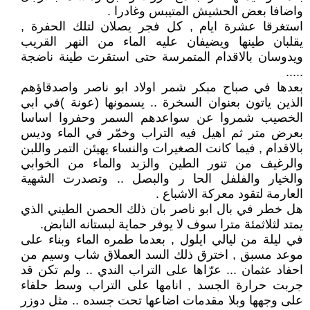
واضافا بعض الحشيش المتيبس وغادرا .
استغرقا عشرة ايام , كل فجر يصلان لتلك الحفرة ,
يقلبان طينها ويضيفان عليه الماء من النهر القريب
ويدوسان بالاقدام المتمرسة حتى استقرت طينة ناضجة
.....
بعدها في صباح مبكر شمر اولاد ابو ناصر واصدقاؤهم
الذين ياتون بعنوان السخرة .. يسمونها (عونة )في ابي
الخصيب شمروا عن سواعدهم السمر وحفروا اساسا
بعرض متر ثم اهيل فيه التراب وخمّر في الماء وديس
بالاقدام , فيما كانت الصغيرات والنساء يهيئن التمر واللبن
والرغيف من تنور الطين والزبد والماء من الخوابي
والخيار والفلفل الحا ر والبصل .. وتصدرت الشهية
العارمة لتقود معركة الاشباع .
هل خطر في بال ابو ناصر بان ذلك الحصن الطيني الذي
يمتد لثلاثمئة مترا سوف لا يوفر حماية لبستانه النابض.
في ليلة من ليالي ايلول , بعدما طمره الماء وبناء على
موعد مسبق , اخترق ذلك السد العملاق شاب وسيم من
احفاد عثمان ... عرّاها على التراب الندي .. ولم تكن قد
جربت حرارة الجسد , انامها على التراب وسط حلفاء
على وجهها وبلا مقدمات اضاعها تحت جسده .. مثل دوزر