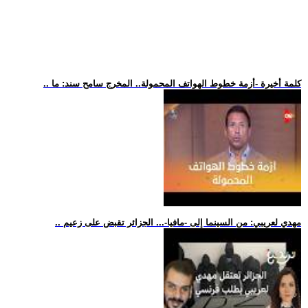
.. كلمة أخيرة -أزمة خطوط الهواتف المحمولة.. المخرج سامح سند: ما
.. مهدي لعريبي: من السينما إلى -مافيا-... الجزائر تقبض على زعيم