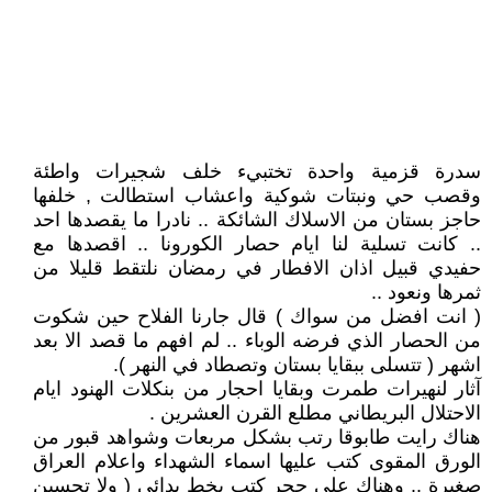
سدرة قزمية واحدة تختبيء خلف شجيرات واطئة
وقصب حي ونبتات شوكية واعشاب استطالت , خلفها
حاجز بستان من الاسلاك الشائكة .. نادرا ما يقصدها احد
.. كانت تسلية لنا ايام حصار الكورونا .. اقصدها مع
حفيدي قبيل اذان الافطار في رمضان نلتقط قليلا من
ثمرها ونعود ..
( انت افضل من سواك ) قال جارنا الفلاح حين شكوت
من الحصار الذي فرضه الوباء .. لم افهم ما قصد الا بعد
اشهر ( تتسلى ببقايا بستان وتصطاد في النهر ).
آثار لنهيرات طمرت وبقايا احجار من بنكلات الهنود ايام
الاحتلال البريطاني مطلع القرن العشرين .
هناك رايت طابوقا رتب بشكل مربعات وشواهد قبور من
الورق المقوى كتب عليها اسماء الشهداء واعلام العراق
صغيرة .. وهناك على حجر كتب بخط بدائي ( ولا تحسبن