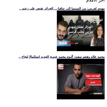
اخر الافلام
.. مهدي لعريبي: من السينما إلى -مافيا-... الجزائر تقبض على زعيم
.. محمد علام وهيثم سعيد: ألبوم محمد عدوية الجديد استكمالا لنجاح