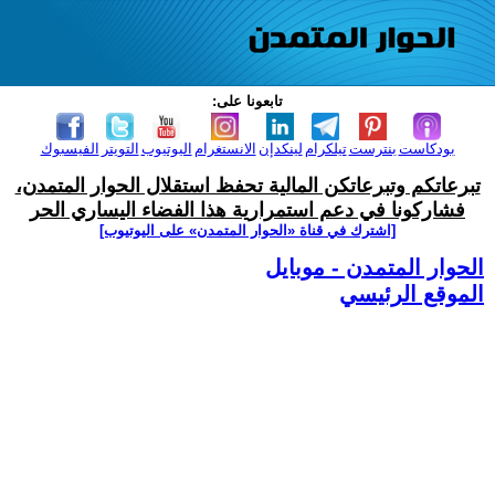
تابعونا على:
بودكاست
بنترست
تيلكرام
لينكدإن
الانستغرام
اليوتيوب
التويتر
الفيسبوك
تبرعاتكم وتبرعاتكن المالية تحفظ استقلال الحوار المتمدن،
فشاركونا في دعم استمرارية هذا الفضاء اليساري الحر
[اشترك في قناة ‫«الحوار المتمدن» على اليوتيوب]
الحوار المتمدن - موبايل
الموقع الرئيسي