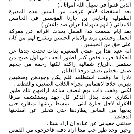
الذين قتلوا في سبيل الله امواتا ..)
بعد استقصاء لايام عرفت من اسس هذه المقبرة
الطفولية واجابني بن جارنا المؤسس في الخامس
الابتدائي ( انهم شهداء العراق ضد داعش ).
بعد ايام سمعت هذا الطفل يحدث اقرانه عن معركة
الجمل وجيشي يزيد والامام الحسين ويشرح لهم من كان
على حق من الجيشين .
انه عنيد هذا بن عمتي الصغيرة بدات تحدث جدها عن
الحكاية قرب قفص كبير لطيور الحب في اول صبح من
سبتمبر ..الرياح شمالية راكدة لكنها رحمة من جحيم
صيف تخطى نصف درجة الغليان .
نادرا ما وقفت استطلعه فلم يكن وجودهن وصخبهن
يثيرني خلافا لاهتمامي بجراء الكلاب الصغيرة والقطط .
لكني وقفت ذات يوم لنصف ساعة اراقبهن تلك طيور
الكناري حيث يبذل الذكر كل جهد ويستكشف طرقا
للاغراء لاجل حيازة انثى .. يمشط ريشها بمنقاره حتى
يدنيها من النعاس يطاردها حتى تتخلى عن اسلحتها
الدفاعية .
حدثتني حفيدتي عن عناده ان اراد شيئا .
وحين وجد طير حب ميتا اراد دفنه فاخرجوه من القفص