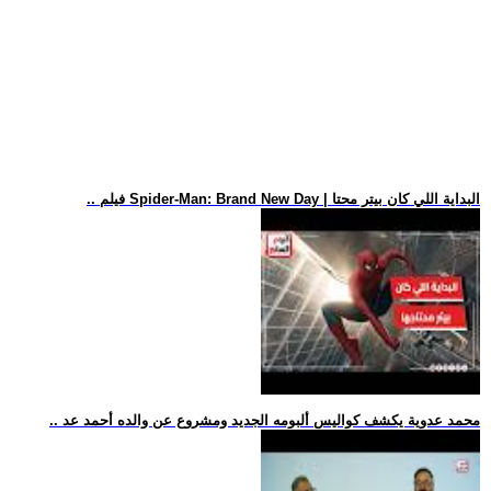
.. فيلم Spider-Man: Brand New Day | البداية اللي كان بيتر محتا
.. محمد عدوية يكشف كواليس ألبومه الجديد ومشروع عن والده أحمد عد