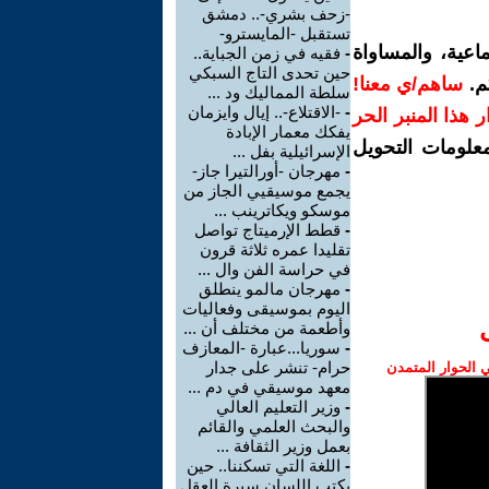
-زحف بشري-.. دمشق
تستقبل -المايسترو-
اعية، والمساواة
-
فقيه في زمن الجباية..
حين تحدى التاج السبكي
م.
ساهم/ي معنا!
سلطة المماليك ود ...
-
-الاقتلاع-.. إيال وايزمان
رار هذا المنبر الحر
يفكك معمار الإبادة
معلومات التحويل
الإسرائيلية بفل ...
-
مهرجان -أورالتيرا جاز-
يجمع موسيقيي الجاز من
موسكو ويكاترينب ...
-
قطط الإرميتاج تواصل
تقليدا عمره ثلاثة قرون
في حراسة الفن وال ...
-
مهرجان مالمو ينطلق
اليوم بموسيقى وفعاليات
وأطعمة من مختلف أن ...
-
سوريا...عبارة -المعازف
حرام- تنشر على جدار
الحوار المتمدن
معهد موسيقي في دم ...
-
وزير التعليم العالي
والبحث العلمي والقائم
بعمل وزير الثقافة ...
-
اللغة التي تسكننا.. حين
يكتب اللسان سيرة العقل