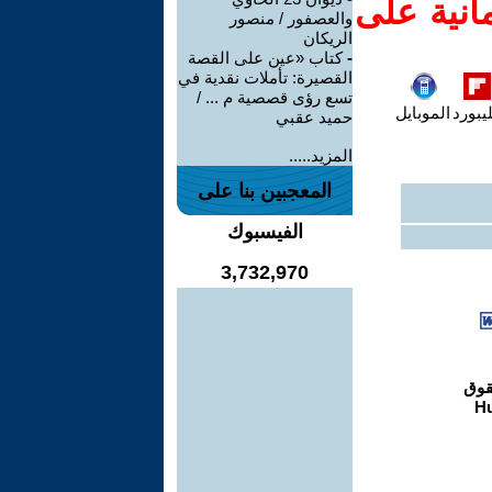
انية على
والعصفور / منصور
الريكان
-
كتاب «عين على القصة
القصيرة: تأملات نقدية في
تسع رؤى قصصية م ... /
يبورد
الموبايل
حميد عقبي
المزيد.....
المعجبين بنا على
الفيسبوك
3,732,970