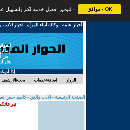
موافق - OK
لتوفير افضل خدمة لكم ولتسهيل عملي
أخبار عامة
-
وكالة أنباء المرأة
-
اخبار الأدب و
الموقع
يسارية
"من أج
حاز ال
إذا لديك
الزوار
اضافة/خدمات
بحث/الارشيف
الصفحة الرئيسية
-
الادب والفن
-
كاظم حسن سع
تبرعاتكم