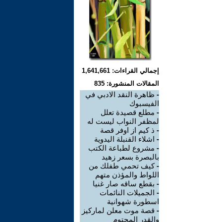
إجمالي القراءات: 1,641,661
المقالات المنشورة: 835
-
ظاهرة النقد الادبي في
الفيسبوك
-
مطلع قصيدة تعلل
لمظفر النواب ليست له
-
ذ كيم از اوفر قصة
-
اشلاء القنبلة اليدوية
-
مشروع لطباعة الكتب
بالبصرة بسعر زهيد
-
كيف تحمي طفلك من
اللواط والمؤذن متهم
-
بقطع ساقه صار غنيا
-
الجميلات النائمات
اسطورة شهوانية
-
قصة موت معلن لماركيز
والقدر المحتوم