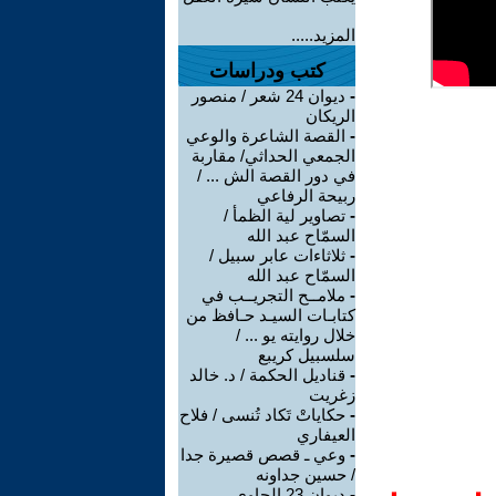
المزيد.....
كتب ودراسات
-
ديوان 24 شعر / منصور
الريكان
-
القصة الشاعرة والوعي
الجمعي الحداثي/ مقاربة
في دور القصة الش ... /
ربيحة الرفاعي
-
تصاوير لية الظمأ /
السمّاح عبد الله
-
ثلاثاءات عابر سبيل /
السمّاح عبد الله
-
ملامــح التجريــب في
كتابـات السيـد حـافظ من
خلال روايته يو ... /
سلسبيل كريبع
-
قناديل الحكمة / د. خالد
زغريت
-
حكاياتْ تَكاد تُنسى / فلاح
العيفاري
-
وعي ـ قصص قصيرة جدا
/ حسين جداونه
-
ديوان 23 الحاوي