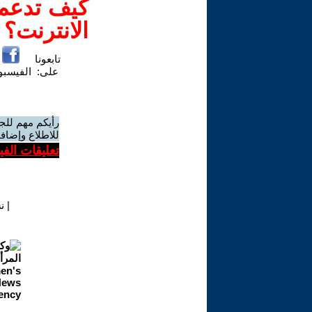
كيف تدعم-
الانترنت؟
تابعونا
على:
الفيسب
رأيكم مهم للج
للاطلاع وإضافة
تعليقات الف
|
ن