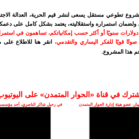
شروع تطوعي مستقل يسعى لنشر قيم الحرية، العدالة الاجتم
. ولضمان استمراره واستقلاليته، يعتمد بشكل كامل على دعمك
دعمكم بمبلغ 10 دولارات سنويًا أو أكثر حسب إمكانياتكم، تساهمون في استم
وتًا قويًا للفكر اليساري والتقدمي
،
انقر هنا للاطلاع على 
م هذا المشروع
.
شترك في قناة «الحوار المتمدن» على اليوتيوب
ز، عضو هيئة إدارة الحوار المتمدن
في رحيل شاكر الناصري، أحد مؤسسي 