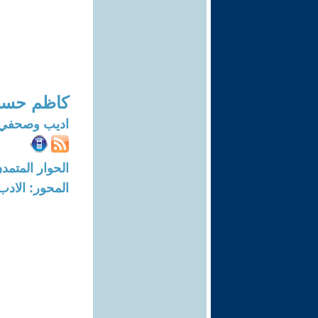
كاظم حسن
اديب وصحفي
الحوار المتمدن-العدد: 7859 - 24
المحور: الادب