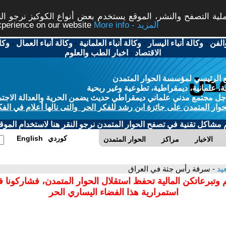
ة التصفح والنشر، الموقع يستخدم بعض أنواع الكوكيز نرجو النق
More info - المزيد
experience on our website
الفن
-
وكالة أنباء اليسار
-
وكالة أنباء العلمانية
-
وكالة أنباء العمال
-
وكا
الاقتصاد
-
اخبار الطب والعلوم
 الرئيسي لمؤسسة الحوار المتمدن
، علمانية، ديمقراطية، تطوعية وغير ربحية
ل مجتمع مدني علماني ديمقراطي حديث يضمن الحرية والعدالة الاجتم
حوار المتمدن على جائزة ابن رشد للفكر الحر والتى نالها أعلام في الفك
م مشاكل تقنية في تصفح الحوار المتمدن نرجو النقر هنا لاستخدام الموقع
كوردي
English
الاخبار
مراكز
الحوار المتمدن
يد
- سرقة رأس جثة في العراق
 وتبرعاتكن المالية تحفظ استقلال الحوار المتمدن، فشاركونا 
استمرارية هذا الفضاء اليساري الحر