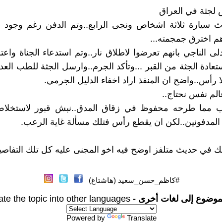
لجثة في العراق
ث سيارة ثلاثة اشخاص ونجى الرابع..وتم الدفن رغم وجود 
 اخترق جمجمته...
لى الناجي بانهم تعرضوا لاطلاق نار..وتم استدعاء الجناة واعتر
تعادة الجثة من القبر ...وتأكد الجرم..وارسل الجثة للطب العد
لا رأس..واضح ان المنفذ اراد اخفاء الدليل الجرمي.
لم نفس نحتاج..
ب مما طرحه محفوظ في زقاق المدق..نبش قبور لاستخلاص
لمدفونين..لكن ان يقطع رأس فتلك مسألة غاية الرعب.
 في حديث متلفز اوضح فيه اخو المجنى عليه كل تلك التفاصي
#كاظم_حسن_سعيد (هاشتاغ)
موضوع إلى لغات أخرى -
ate the topic into other languages
Powered by
Translate