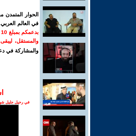
الحوار المتمدن م
في العالم العربي
ب
والمستقل، ليبقى ص
والمشاركة في دع
ا‫
في رحيل جليل شهبا