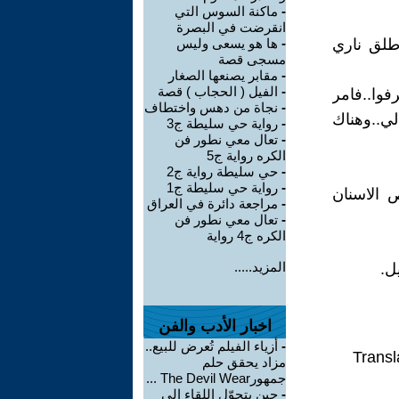
-
ماكنة السوس التي
انقرضت في البصرة
طلق ناري
-
ها هو يسعى وليس
مسجى قصة
-
مقابر يصنعها الصغار
-
الفيل ( الحجاب ) قصة
فوا..فامر
-
نجاة من دهس واختطاف
لي..وهناك
-
رواية حي سليطة ج3
-
تعال معي نطور فن
الكره رواية ج5
-
حي سليطة رواية ج2
-
رواية حي سليطة ج1
 الاسنان
-
مراجعة دائرة في العراق
-
تعال معي نطور فن
الكره ج4 رواية
المزيد.....
ل.
اخبار الأدب والفن
-
أزياء الفيلم تُعرض للبيع..
Transl
مزاد يحقق حلم
جمهورThe Devil Wear ...
-
حين يتحوّل اللقاء إلى