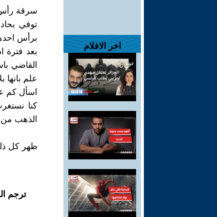
سرقة رأس 
توفي بحاد
برأس احدهم
اخر الافلام
بعد فترة اد
القاضي باس
علم بانها ب
اسأل كم عا
كنا نستغر
الذهب من ا
ظهر كل ذلك
ترجم ال