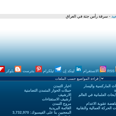
يد
- سرقة رأس جثة في العراق
RSS
الانستغرام
لينكد إن
تيلكرام
بنترست
بلوكر
ث الماركسية واليسار
اخبار التمدن
ة
حملات الحوار المتمدن التضامنية
حاث العلمانية في العالم
الارشيف
أرشيف الاستفتاءات
اهضة عقوبة الاعدام
مروج التمدن
الحركة العمالية والنقابية
القائمة البريدية
المعجبين بنا على الفيسبوك: 3,732,970