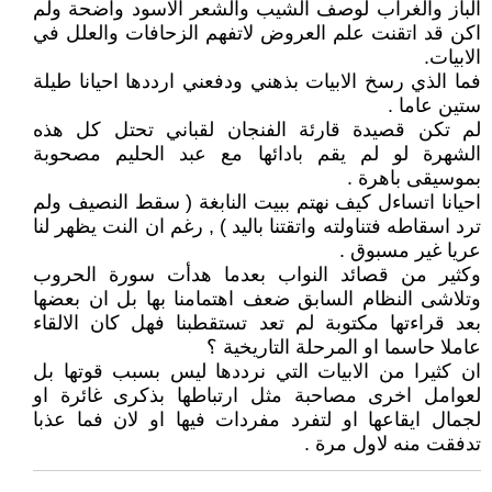
الباز والغراب لوصف الشيب والشعر الاسود واضحة ولم
اكن قد اتقنت علم العروض لاتفهم الزحافات والعلل في
الابيات.
فما الذي رسخ الابيات بذهني ودفعني ارددها احيانا طيلة
ستين عاما .
لم تكن قصيدة قارئة الفنجان لقباني تحتل كل هذه
الشهرة لو لم يقم بادائها مع عبد الحليم مصحوبة
بموسيقى باهرة .
احيانا اتساءل كيف نهتم ببيت النابغة ( سقط النصيف ولم
ترد اسقاطه فتناولته واتقتنا باليد ) , رغم ان النت يظهر لنا
عريا غير مسبوق .
وكثير من قصائد النواب بعدما هدأت سورة الحروب
وتلاشى النظام السابق ضعف اهتمامنا بها بل ان بعضها
بعد قراءتها مكتوبة لم تعد تستقطبنا فهل كان الالقاء
عاملا حاسما او المرحلة التاريخية ؟
ان كثيرا من الابيات التي نرددها ليس بسبب قوتها بل
لعوامل اخرى مصاحبة مثل ارتباطها بذكرى غائرة او
لجمال ايقاعها او لتفرد مفردات فيها او لان فما عذبا
تدفقت منه لاول مرة .