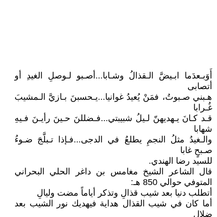
أَوَبـعدَما ابـيضَّ الـقذالُ وشـابا...أصـبو لـوصلِ الغيدِ أو
أتصابى
هـبني صـبوتُ، فمَنْ يُعيدُ غوانيا...يـحسبنَ بـازيَّ الـمشيبَ
غُـرابا
قـد كـانَ يـهديهنّ لـيلُ شبيبتي...فـضللنَ حـينَ رأيـنَ فـيهِ
شهابا
والـغيدُ مثلُ النجمِ يطلعُ في الدجى...فـإذا تـبلَّجَ ضـوءُ
صـبحٍ غابا
للسيد رضا الهندي.
قال الشاعر الشيخ مغامس بن داغر الحلي البحراني
المتوفي حوالي 850 هـ:
أتطلب دنيا بعد شيب قذالِ وتذكر أياماً مضت وليالِ
أما كان في شيب القذال هداية فيهديك نور الشيب بعد
ضلال