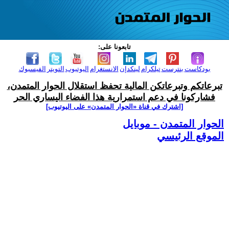
تابعونا على:
بودكاست
بنترست
تيلكرام
لينكدإن
الانستغرام
اليوتيوب
التويتر
الفيسبوك
تبرعاتكم وتبرعاتكن المالية تحفظ استقلال الحوار المتمدن،
فشاركونا في دعم استمرارية هذا الفضاء اليساري الحر
[اشترك في قناة ‫«الحوار المتمدن» على اليوتيوب]
الحوار المتمدن - موبايل
الموقع الرئيسي