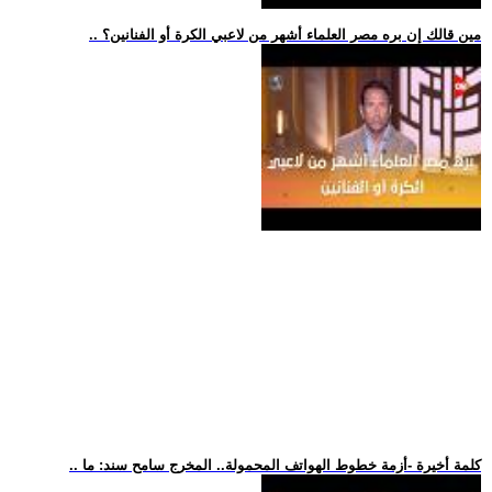
.. مين قالك إن بره مصر العلماء أشهر من لاعبي الكرة أو الفنانين؟
.. كلمة أخيرة -أزمة خطوط الهواتف المحمولة.. المخرج سامح سند: ما