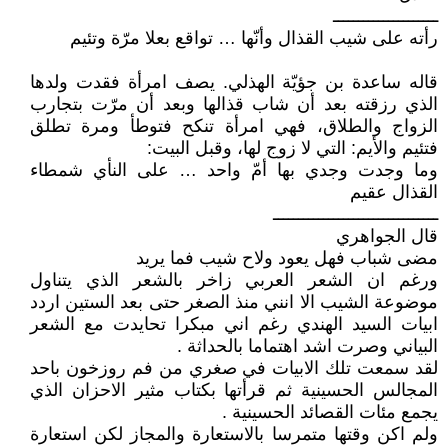
ـــــــــــــــــــــ
رأته على شيب القذال وأنّها … تواقع بعلا مرّة وتئيم
قاله ساعدة بن جؤيّة الهذلي. يصف امرأة فقدت ولدها
الذي رزقته بعد أن شاب قذالها وبعد أن مرّت بتجارب
الزواج والطلاق، فهي امرأة تنكح فتوطأ ومرة تطلق
فتئيم والأيم: التي لا زوج لها، وقبل البيت:
وما وجدت وجدي بها أمّ واحد … على النأي شمطاء
القذال عقيم
ـــــــــــــــــــــــــــــــــ
قال الجواهري
مضى شباب فهل يعود ولاح شيب فما يريد
ورغم ان الشعر العربي زاخر بالشعر الذي يتناول
موضوعة الشيب الا انني منذ الصغر حتى بعد الستين اردد
ابيات السيد الهندي رغم اني مبكرا تحايدت مع الشعر
البياني وصرت اشد اهتماما بالحداثة .
لقد سمعت تلك الابيات في صغري من فم روزخون باحد
المجالس الحسينية ثم قرأتها بكتاب مثير الاحزان الذي
يجمع مئات القصائد الحسينية .
ولم اكن وقتها متمرسا بالاستعارة والمجاز لكن استعارة