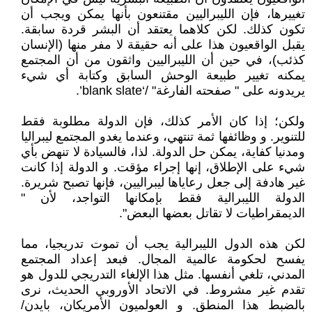
تغييرها، فإن الليبراليين مقتنعون بأنها يمكن ويجب أن
تكون كذلك. لكن كلاهما يعتقد أن البشر قردة سابقة.
يقبل الواقعيون هذا على أنه حقيقة لا مفر منها (الإنسان
كذئب)، في حين أن الليبراليين واثقون من أن المجتمع
يمكنه تغيير طبيعة الوحش السابق وكتابة أي شيء
يريدونه على " صفحته الفارغة" /‘blank slate’.
ولكن؛ إذا كان الأمر كذلك، فإن الدولة مطلوبة فقط
للتنوير. و وظائفها ثمة تنتهي، وعندما يغدو المجتمع ليبراليا
ومدنيا كفاية، يمكن حل الدولة. لذا، فالسيادة لا تنهض بأي
شيء على الإطلاق، إنها إجراء مؤقت. و الدولة إذا كانت
غير هادفة إلى جعل رعاياها ليبراليين، فإنها تصبح شريرة.
الدولة الليبرالية فقط بإمكانها التواجد، لأن "
الديمقراطيات لا تقاتل بعضها البعض".
لكن هذه الدول الليبرالية يجب أن تموت تدريجيا، مما
يفسح لحكومة عالمية المجال. فبعد إعداد المجتمع
المدني، تلغي أنفسها. مثل هذا الإلغاء التدريجي للدول هو
تقدم غير مشروط. في الاتحاد الأوروبي الحديث، نرى
بالضبط هذا المنطق. و العولميون الأمريكان، بايدن/