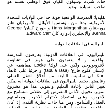
هناك شيء، وسيكون الكيان فوق الوطني نفسه هو
صاحب السيادة الوحيد.
تقليديا؛ المدرسة الواقعية قوية جدا في الولايات المتحدة
الأمريكية، بدءا من مؤسسيها الأوائل: الأمريكيان هانز
مورجنثاو/ Hans Morgenthau و جورج كينان/ George
Kenna، والإنجليزي إدوارد كار/ Edward Carr.
الليبرالية في العلاقات الدولية
الليبراليون، في العلاقات الدولية؛ يعارضون المدرسة
الواقعية. و لا يعتمدون على هوبز في تشاؤمه
الأنثروبولوجي ولكن على لوك/ Locke بمفاهيمه عن
الإنسان كلوح فارغ/ (tabula rasa) و جزئيا على كانط/
Kant في سلميته، النابعة من أخلاق العقل العملي
وعالميتها. يعتقد الليبراليون في العلاقات الدولية أنه يمكن
تغيير الناس بإعادة التعليم والتنوير. هذا هو مشروع
التنوير: تحويل الأناني المفترس إلى عقلاني متسامح مع
الآخرين، وعلى استعداد لاحترام الآخرين ومعاملتهم
بالعقل والتسامح. ومن هنا جاءت نظرية التقدم. إذا كان
الواقعيون يعتقدون أن الطبيعة البشرية ليس في الإمكان