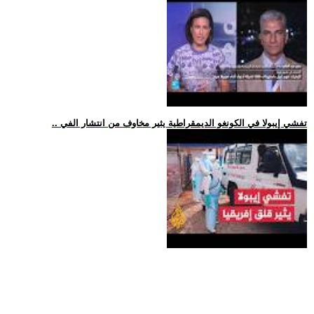
.. تفشي إيبولا في الكونغو الديمقراطية يثير مخاوف من انتشار الفي