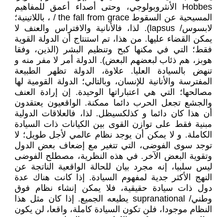
Hobbes الأنثروبولوجي، وحتى أصداء أعمق للمفاهيم
المسيحية عن السقوط the fall from grace / ، باللاتينية؛
لابسوس/ lapsus). لذا، فالأنانية والافتراس والعنف لا
يمكن القضاء عليها. من هذا، تم استنتاج أن الدولة القوية
فقط؛ التي في مكنها كبح وتنظيم البشر (الذين، وفقا
هوبز، هم ذئاب لبعضهم البعض). الدولة أمر لا مفر منه و
تنهض بالسيادة العليا. علاوة، الدولة تظهر الطبيعة
المفترسة والأنانية للإنسان، وبالتالي؛ الدولة القومية لها
مصالحها؛ التي هي اعتباراتها الوحيدة. إن إرادة العنف
والجشع تجعل الحرب دائما ممكنة. الواقعيون يعتقدون
أن هذا كان دائما و كذلكسيظل. لذا، فالعلاقات الدولية
مبنية فقط على توازن القوى بين الكيانات ذات السيادة
الكاملة. و لا يمكن أن يوجد نظام عالمي لأجل طويل؛ لا
توجد سوى الفوضى، التي تتغير مع إضعاف بعض الدول
وتقوية البعض الآخر. في هذه النظرية، مصطلح الفوضى
ليس سلبيا، إنه مجرد بيان للحالة الواقعية الناتجة عن
النهج الأكثر جدية لمفهوم السيادة. إذا كانت هناك عدة
دول ذات سيادة حقيقية، فلا يمكن إنشاء نظام فوق
وطني/ supranational يطيعه الجميع. إذا كان مثل هذا
النظام موجودا، فلن تكون السيادة كاملة، واقعا، لن يكون