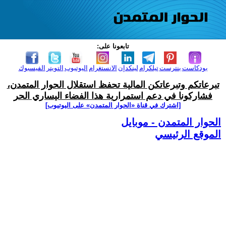
تابعونا على:
بودكاست
بنترست
تيلكرام
لينكدإن
الانستغرام
اليوتيوب
التويتر
الفيسبوك
تبرعاتكم وتبرعاتكن المالية تحفظ استقلال الحوار المتمدن،
فشاركونا في دعم استمرارية هذا الفضاء اليساري الحر
[اشترك في قناة ‫«الحوار المتمدن» على اليوتيوب]
الحوار المتمدن - موبايل
الموقع الرئيسي