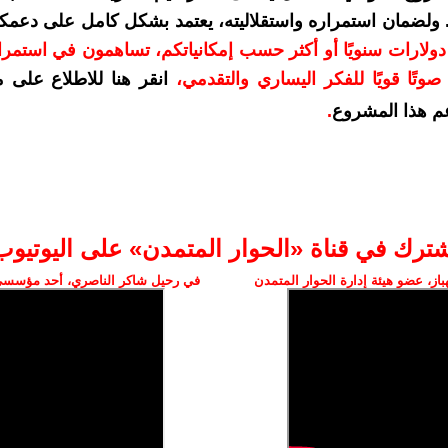
. ولضمان استمراره واستقلاليته، يعتمد بشكل كامل على دعمك
دعمكم بمبلغ 10 دولارات سنويًا أو أكثر حسب إمكانياتكم، تساهمون في استم
وتًا قويًا للفكر اليساري والتقدمي
،
انقر هنا للاطلاع على 
م هذا المشروع
.
شترك في قناة «الحوار المتمدن» على اليوتيوب
ز، عضو هيئة إدارة الحوار المتمدن
في رحيل شاكر الناصري، أحد مؤسسي 