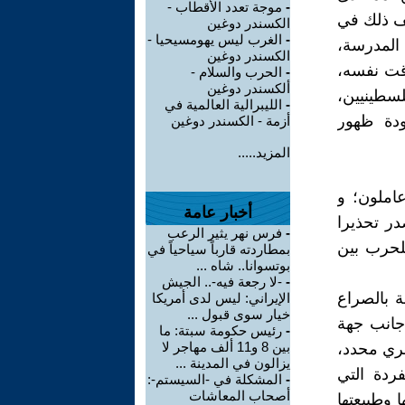
-
موجة تعدد الأقطاب -
ثف ذلك في
الكسندر دوغين
-
الغرب ليس يهومسيحيا -
في المدرسة،
الكسندر دوغين
وقت نفسه،
-
الحرب والسلام -
ألكسندر دوغين
لسطينيين،
-
الليبرالية العالمية في
ودة ظهور
أزمة - الكسندر دوغين
المزيد.....
املون؛ و
أخبار عامة
در تحذيرا
-
فرس نهر يثير الرعب
للحرب بين
بمطاردته قارباً سياحياً في
بوتسوانا.. شاه ...
-
-لا رجعة فيه-.. الجيش
ة بالصراع
الإيراني: ليس لدى أمريكا
خيار سوى قبول ...
جانب جهة
-
رئيس حكومة سبتة: ما
بين 8 و11 ألف مهاجر لا
مري محدد،
يزالون في المدينة ...
ردة التي
-
المشكلة في -السيستم-:
أصحاب المعاشات
 وطبيعتها