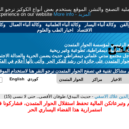
ة التصفح والنشر، الموقع يستخدم بعض أنواع الكوكيز نرجو النق
More info - المزيد
experience on our website
الفن
-
وكالة أنباء اليسار
-
وكالة أنباء العلمانية
-
وكالة أنباء العمال
-
وكا
الاقتصاد
-
اخبار الطب والعلوم
 الرئيسي لمؤسسة الحوار المتمدن
، علمانية، ديمقراطية، تطوعية وغير ربحية
ل مجتمع مدني علماني ديمقراطي حديث يضمن الحرية والعدالة الاجتم
حوار المتمدن على جائزة ابن رشد للفكر الحر والتى نالها أعلام في الفك
م مشاكل تقنية في تصفح الحوار المتمدن نرجو النقر هنا لاستخدام الموقع
كوردي
English
الاخبار
مراكز
الحوار المتمدن
الدين علاك الاسفي
- حديث البيدق/ طوفان الأقصى.. حتى لا ننسى (15)
 وتبرعاتكن المالية تحفظ استقلال الحوار المتمدن، فشاركونا 
استمرارية هذا الفضاء اليساري الحر