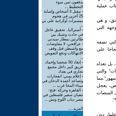
يدفعون ثمن سوء
قاب عملية
التخطيط ...
-
مقتل 3 أشخاص وإصابة
25 آخرين في هجوم
لحق، و هي
بمسيرات أوكرانية على بي
...
جهة التي
-
أستراليا.. تحقيق عاجل
في حادث وشيك بين
طائرتين بمطار سيدني
لتي تصفه
-
عراقجي: لا مفاوضات
مع واشنطن قبل وقف
جاجا على
الانتهاكات ودفع التعويض
...
-
إنقاذ 50 شخصا وإخماد
 بل تعداه
حريق كبير داخل مجمع
ات" والتي
تجاري في بغداد
-
إعلام يمني: انفجارات
مهور".مما
وتصاعد أعمدة الدخان في
يض، يعجل
ميناء المخا غرب ...
-
القاهرة وحركة -فتح-
ى المنصات
تنعيان سفير فلسطين في
مصر دياب اللوح وتش ...
".
المزيد.....
لينا، دون