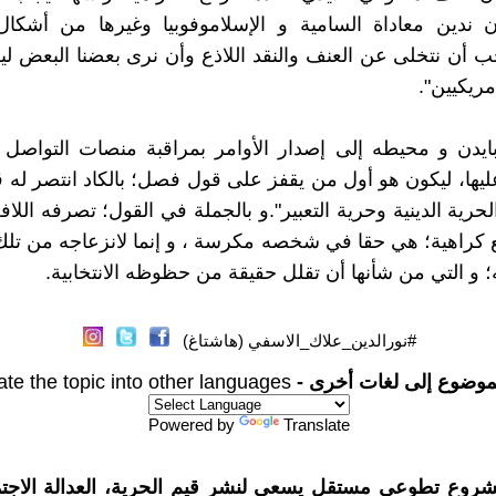
 ندين معاداة السامية و الإسلاموفوبيا وغيرها من أشكال 
جب أن نتخلى عن العنف والنقد اللاذع وأن نرى بعضنا البعض ل
مريكيين".
ايدن و محيطه إلى إصدار الأوامر بمراقبة منصات التواصل 
ليها، ليكون هو أول من يقفز على قول فصل؛ بالكاد انتصر له
حرية الدينية وحرية التعبير".و بالجملة في القول؛ تصرفه اللا
 كراهية؛ هي حقا في شخصه مكرسة ، و إنما لانزعاجه من تل
؛ و التي من شأنها أن تقلل حقيقة من حظوظه الانتخابية.
#نورالدين_علاك_الاسفي (هاشتاغ)
موضوع إلى لغات أخرى -
ate the topic into other languages
Powered by
Translate
شروع تطوعي مستقل يسعى لنشر قيم الحرية، العدالة الاجتم