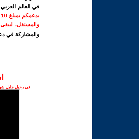
في العالم العربي
ب
والمستقل، ليبقى ص
والمشاركة في دع
ا‫
في رحيل جليل شهبا