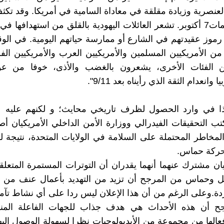
العنصرية وزيادة مقلقة في معاداة السامية في أمريكا. وقد تك
أعقاب هجمات7 أكتوبر. تشعر العائلات اليهودية بالقلق من استهدافها 
اء رموز عقيدتهم في الشارع أو ممارسة حياتهم اليومية. في ال
 من الأمريكيين المسلمين والأمريكيين العرب والأمريكيين الف
ن الفئات الأخرى، يشعرون بالغضب والأذى، خوفا من ع
 وانعدام الثقة الذي رأيناه بعد 9/11".
ا في وارد الحصول لظرف تاريخي محايث؛ و لكنهم عليه ع
ب التحقيقات الفيدرالي ووزارة الأمن الداخلي الأمريكيان أص
لمخاطر المحتملة على السلامة في الولايات المتحدة، نتيجة 
حركة حماس.
ان مشترك عنهما أنهما يقدران أن التوترات المستمرة المتعلق
يل وحماس من المرجح أن تزيد من التهديد بأعمال عنف من 
دة.وعلى الرغم من أن هذا الإعلان ليس ردا على أي نشاط تآ
ح أن هذه الأحداث هي هدف جذاب للجهات الفاعلة المنف
الها من مجموعة من الأيديولوجيات نظرا لسهولة الوصول إليها