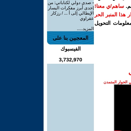
-
صدى دولي لكتاباتي: من
م.
ساهم/ي معنا!
إحدى أبرز مفكرات اليسار
الإيطالي إلى أ ... / رزكار
رار هذا المنبر الحر
عقراوي
معلومات التحويل
المزيد.....
المعجبين بنا على
الفيسبوك
3,732,970
الحوار المتمدن