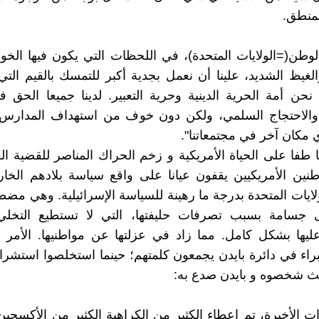
منطق.
لوطن(=الولايات المتحدة)، في اللحظات التي يكون فيها ال
غيظ الشديد، علينا أن نعمل بجدية أكبر للتمسك بالقيم التي 
نحن أمة الحرية الدينية وحرية التعبير. لدينا جميعا الحق 
 والاحتجاج السلمي، ولكن دون خوف من استهداف المدارس 
ي مكان آخر في مجتمعاتنا".
طفا على الحياة الأمريكية و زخم الحراك المناصر للقضية ال
نين الأمريكيين يقفون عيانا على واقع سياسة بلادهم الخار
ايات المتحدة بدرجة ما رهينة للسياسة الإسرائيلية. وهي مض
 جسامة بسبب تصرفات حليفتها، التي لا تستطيع التخلي 
ليها بشكل كامل. مما زاد في عزلتها عن مواطنيها. الأمر 
راء في دائرة بايدن يجمعون كلمتهم؛ حينما استخلصوا استشراف
ث شخصوه و بايدن صدع به:
ت الأخيرة، تم إعطاء الكثير من الكراهية الكثير من الأكسجين