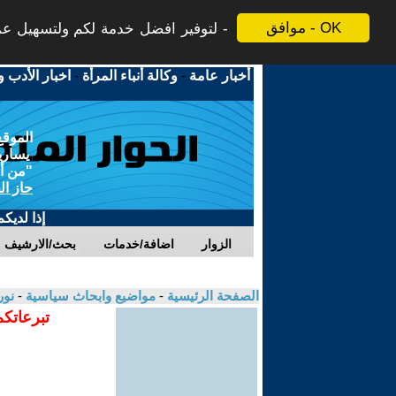
موافق - OK
لتوفير افضل خدمة لكم ولتسهيل عملي
أخبار عامة
-
وكالة أنباء المرأة
-
اخبار الأدب و
الموقع
يسارية
"من أج
حاز ال
إذا لديك
الزوار
اضافة/خدمات
بحث/الارشيف
الصفحة الرئيسية
-
مواضيع وابحاث سياسية
-
نور
تبرعاتكم