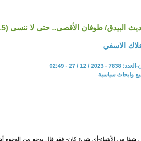
يث البيدق/ طوفان الأقصى.. حتى لا ننسى (15)
علاك الاسفي
20 / 12 / 27 - 02:49
يع وابحاث سياسية
شيئا من الأشياء-أي شيء كان- فقد قال بوجه من الوجوه أشي