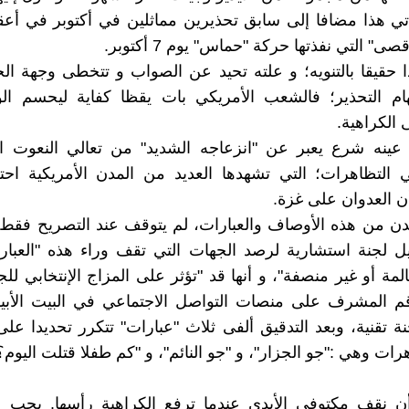
أتي هذا مضافا إلى سابق تحذيرين مماثلين في أكتوبر في أع
ى" التي نفذتها حركة "حماس" يوم 7 أكتوبر.
 حقيقا بالتنويه؛ و علته تحيد عن الصواب و تتخطى وجهة ا
 التحذير؛ فالشعب الأمريكي بات يقظا كفاية ليحسم الو
الكراهية.
 عينه شرع يعبر عن "انزعاجه الشديد" من تعالي النعوت ا
التظاهرات؛ التي تشهدها العديد من المدن الأمريكية احت
 العدوان على غزة.
ن من هذه الأوصاف والعبارات، لم يتوقف عند التصريح فقط،
ل لجنة استشارية لرصد الجهات التي تقف وراء هذه "العبار
لمة أو غير منصفة"، و أنها قد "تؤثر على المزاج الإنتخابي للج
م المشرف على منصات التواصل الاجتماعي في البيت الأب
ة تقنية، وبعد التدقيق ألفى ثلاث "عبارات" تتكرر تحديدا عل
ات وهي :"جو الجزار"، و "جو النائم"، و "كم طفلا قتلت اليوم؟
 أن نقف مكتوفي الأيدي عندما ترفع الكراهية رأسها. يجب ع