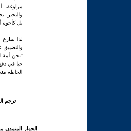
مراوغة، أن
والتحيز. ي
بل كأخوة أ
لذا سارع ب
والتضييق ع
"نحن أمة ال
حبا في دفع
الحاطة منه
ترجم ال
الحوار المتمدن م