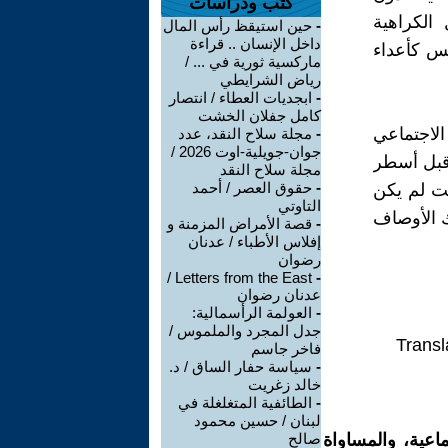
كتب ودراسات
الكراهية
-
حين استيقظ رأس المال
داخل الإنسان .. قراءة
يس كأعداء
ماركسية ثورية في ... /
رياض الشرايطي
-
ابجديات العطاء / انتصار
كامل جفلان الخشت
الاجتماعي
-
مجلة سلاح النقد، عدد
جوان-جويلية-اوت 2026 /
 قبل أسطر
مجلة سلاح النقد
-
حقوق العصر / أحمد
فت لم يكن
التاوتي
ك الأوصاف
-
قصة الأمراض المزمنة و
إفلاس الأطباء / عدنان
رضوان
Letters from the East /
-
عدنان رضوان
-
العولمة الرأسمالية:
جدل المجرد والملموس /
Transl
فاخر جاسم
-
سياسة حفار الساق / د.
خالد زغريت
-
الطائفية المتغلغلة في
لبنان / حسين محمود
اعية، والمساواة
صالح