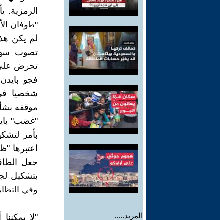
الرمزية. ي
"طوفان الأقص
لم يكن هذا
تصوب سهام
تحرض على 
فجو بايدن
شخصيا في 
موقفه بشأن
"غضب" بايد
بأمر لتشكي
اعتبرها "ظا
جعل الطاق
بتشكيل لجن
وفي التظاهر
المزيد.....
"لا يمكننا