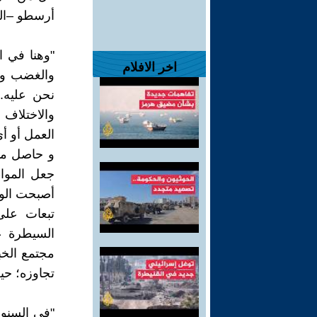
أرسطو –ال
"وهنا في ا
اخر الافلام
والغضب وال
نحن عليه. 
والاختلاف
العمل أو أ
و حاصل ما 
جعل المواط
أصبحت الول
تبعات على
السيطرة ع
مجتمع الخب
تجاوزه؛ حي
"في السنوا