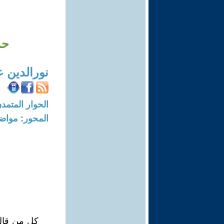
حد
نورالدين 
الحوار المتمدن-العدد: 7838 - 23
المحور: مواض
كل من قال 