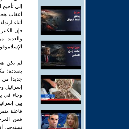
إلى تأجيج 
أثناء ارتد
فإن الكثير
والعديد م
الإسلاموفوبيا
لم يكن هذ
بصدده؛ مكت
جديدا من ا
إسرائيل و
وجاء في بي
بين إسرائ
فاعلة منفر
فمن المرج
تستوحي أفع