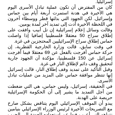
إسرائيليا.
كان من المفترض أن تكون عملية تبادل الأسرى اليوم
هي الأخيرة في هدنة استمرت أربعة أيام بين حماس
وإسرائيل. لكن الجهود التي بذلتها قطر ووسطاء آخرون
في اللحظة الأخيرة أدت إلى تمديد آخر لمدة يومين.
وقالت وسائل إعلام إسرائيلية إن تل أبيب وافقت على
إطلاق سراح 50 معتقلا فلسطينيا إضافيا إذا واصلت
حماس إطلاق سراح الإسرائيليين المحتجزين في غزة.
في وقت سابق، قالت وزارة الخارجية القطرية، إن
حركة حماس أفرجت بالفعل عن 69 معتقلا فيما أفرجت
إسرائيل عن 150 فلسطينيا، مؤكدة أن الجهود جارية
لتحقيق وقف دائم لإطلاق النار في غزة.
وقبل التأكيد على تمديد وقف إطلاق النار، قالت إسرائيل
إنها تنتظر موافقة حماس على المزيد من عمليات تبادل
الأسرى.
في الحقيقة، إسرائيل، وليس حماس، هي التي ضغطت
من أجل التمديد ما يشير إلى أن الحكومة الإسرائيلية
حريصة على الهدنة.
يبدو أن الموقف الإسرائيلي اليوم يتناقض بشكل صارخ
مع التصريحات الأخيرة لرئيس الوزراء الإسرائيلي بنيامين
نتنياهو التي أعرب فيها عن استعداده للعودة إلى الحرب