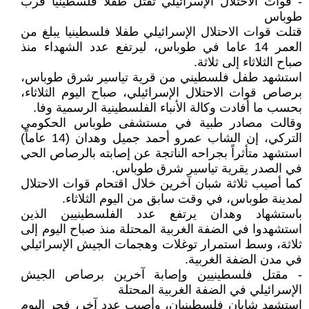
- قوات الاحتلال الإسرائيلي تقتل طفلاً فلسطينياً قرب
طوباس
قتلت قوات الاحتلال الإسرائيلي طفلا فلسطينيا يبلغ من
العمر 14 عاما في طوباس، ليرتفع عدد الشهداء منذ
صباح الثلاثاء إلى ثلاثة.
استشهد طفل فلسطيني من قرية تياسير شرق طوباس،
برصاص قوات الاحتلال الإسرائيلي، صباح اليوم الثلاثاء،
بحسب ما أفادت وكالة الأنباء الفلسطينية الرسمية وفا.
وقالت مصادر طبية في مستشفى طوباس الحكومي
التركي، إن الشاب عمرو أحمد جميل وهدان (14 عاماً)
استشهد متأثراً بجراحه الناتجة عن إصابته بالرصاص الحي
في الصدر يقرية تياسير شرق طوباس.
كما أصيب ثلاثة شبان آخرين خلال اقتحام قوات الاحتلال
لمدينة طوباس، في وقت سابق من اليوم الثلاثاء.
باستشهاد وهدان يرتفع عدد الفلسطينيين الذين
استشهدوا في الضفة الغربية المحتلة منذ صباح اليوم إلى
ثلاثة، وسط استمرار توغلات وهجمات الجيش الإسرائيلي
في مدن الضفة الغربية.
- مقتل فلسطينيين وإصابة آخرين برصاص الجيش
الإسرائيلي في الضفة الغربية المحتلة
استشهد شابان فلسطينيان، وأصيب عدد آخر، فجر اليوم