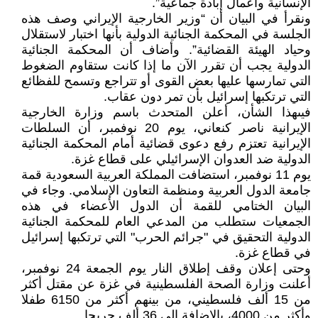
الإنسانية وأعمال إبادة جماعية”.
ونقرأ في البيان أن “وزير الخارجية الإيراني وصف هذه
الجلسة في المحكمة الجنائية الدولية بأنها اختبار لاستقلال
وحياد الهيئة القضائية”. وأضاف أن المحكمة الجنائية
الدولية يجب أن تقرر الآن ما إذا كانت ستقاوم الضغوط
التي تمارسها عليها بعض القوى أو تتراجع وتسمح للفظائع
التي ترتكبها إسرائيل بأن تمر دون عقاب.
فيىهذا الشأن، أعلن المتحدث باسم وزارة الخارجية
الإيرانية ناصر كنعاني، يوم 20 نوفمبر، أن السلطات
الإيرانية تعتزم رفع دعوى قضائية أمام المحكمة الجنائية
الدولية ضد العدوان الإسرائيلي على قطاع غزة.
يوم 11 نوفمبر، استضافت المملكة العربية السعودية قمة
جامعة الدول العربية ومنظمة التعاون الإسلامي. وجاء في
البيان الختامي للقمة أن الدول الأعضاء في هذه
الجمعيات ستطلب من المدعي العام للمحكمة الجنائية
الدولية التحقيق في "جرائم الحرب" التي ترتكبها إسرائيل
في قطاع غزة.
وحتى إعلان وقف إطلاق النار يوم الجمعة 24 نوفمبر،
أعلنت وزارة الصحة الفلسطينية في غزة عن مقتل أكثر
من 15 ألف فلسطيني، من بينهم أكثر من 6150 طفلا
وأكثر من 4000، بالإضافة إلى 36 ألف جريحا.