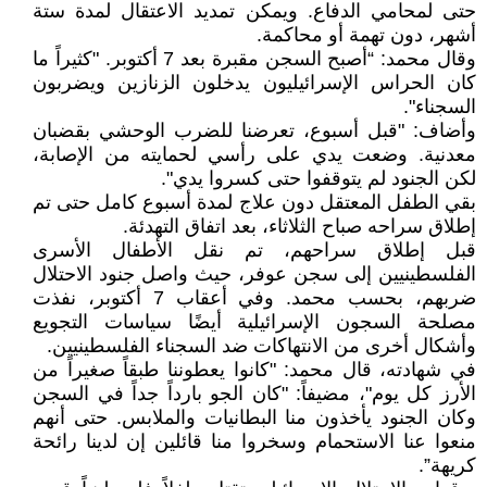
حتى لمحامي الدفاع. ويمكن تمديد الاعتقال لمدة ستة
أشهر، دون تهمة أو محاكمة.
وقال محمد: “أصبح السجن مقبرة بعد 7 أكتوبر. "كثيراً ما
كان الحراس الإسرائيليون يدخلون الزنازين ويضربون
السجناء".
وأضاف: "قبل أسبوع، تعرضنا للضرب الوحشي بقضبان
معدنية. وضعت يدي على رأسي لحمايته من الإصابة،
لكن الجنود لم يتوقفوا حتى كسروا يدي".
بقي الطفل المعتقل دون علاج لمدة أسبوع كامل حتى تم
إطلاق سراحه صباح الثلاثاء، بعد اتفاق التهدئة.
قبل إطلاق سراحهم، تم نقل الأطفال الأسرى
الفلسطينيين إلى سجن عوفر، حيث واصل جنود الاحتلال
ضربهم، بحسب محمد. وفي أعقاب 7 أكتوبر، نفذت
مصلحة السجون الإسرائيلية أيضًا سياسات التجويع
وأشكال أخرى من الانتهاكات ضد السجناء الفلسطينيين.
في شهادته، قال محمد: "كانوا يعطوننا طبقاً صغيراً من
الأرز كل يوم"، مضيفاً: "كان الجو بارداً جداً في السجن
وكان الجنود يأخذون منا البطانيات والملابس. حتى أنهم
منعوا عنا الاستحمام وسخروا منا قائلين إن لدينا رائحة
كريهة”.