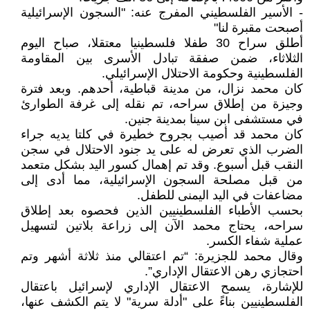
- الأسير الفلسطيني المفرج عنه: "السجون الإسرائيلية
أصبحت مقبرة لنا"
أطلق سراح 30 طفلا فلسطينيا معتقلا، صباح اليوم
الثلاثاء، ضمن صفقة تبادل الأسرى بين المقاومة
الفلسطينية وحكومة الاحتلال الإسرائيلي.
كان محمد نزال، من مدينة قباطية، أحدهم. وبعد فترة
وجيزة من إطلاق سراحه، تم نقله إلى غرفة الطوارئ
في مستشفى ابن سينا ​​بمدينة جنين.
كان محمد قد أصيب بجروح خطيرة في كلتا يديه جراء
الضرب الذي تعرض له على يد جنود الاحتلال في سجن
النقب قبل أسبوع. وقد تم إهمال كسور اليد بشكل متعمد
من قبل مصلحة السجون الإسرائيلية، مما أدى إلى
مضاعفات في اليد اليمنى للطفل.
بحسب الأطباء الفلسطينيين الذين فحصوه بعد إطلاق
سراحه، يحتاج محمد الآن إلى زراعة بلاتين لتسهيل
عملية شفاء الكسر.
وقال محمد للجزيرة: “تم اعتقالي منذ ثلاثة أشهر وتم
احتجازي رهن الاعتقال الإداري”.
للإشارة، يسمح الاعتقال الإداري لإسرائيل باعتقال
الفلسطينيين بناءً على "أدلة سرية" لا يتم الكشف عنها،