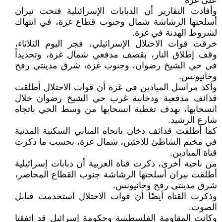
على غزة
وأفادت التقارير أن الدبابات الإسرائيلية فتحت نيران
أسلحتها الرشاشة شمال وجنوب قطاع غزة، في انتهاك
لشروط الهدنة في غزة.
خرقت قوات الاحتلال الإسرائيلي، فجر اليوم الثلاثاء،
وقف إطلاق النار، بقصف مدفعي شمال غزة، وتحديداً
في حي الشيخ رضوان، وجنوب غزة، شرق مدينتي رفح
وخانيونس.
وأكد مراسل الميادين في غزة أن قوات الاحتلال أطلقت
قذائف مدفعية ودخانية غرب حي الشيخ رضوان خلال
انسحابها، بهدف تغطية انسحابها من وسط الحي باتجاه
شارع الرشيد.
كما أطلقت قذائف دخان باتجاه المباني السكنية المدنية
في مخيم الشاطئ للاجئين، شمال غزة، بحسب ما ذكرت
قناة الميادين.
من ناحية أخرى، ذكرت قناة العربية أن دبابات إسرائيلية
أطلقت نيران أسلحتها الرشاشة جنوب القطاع المحاصر،
شرق مدينتي رفح وخانيونس.
وذكرت القناة أيضًا أن قوات الاحتلال استخدمت قنابل
الصوت.
وكانت المقاومة الفلسطينية وحكومة إسرائيل قد اتفقتا