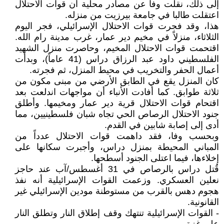
إلى ذلك، نقلت وفا عن مصادر محلية أن قوات الاحتلال
اعتقلت طالبا في جامعة بيرزيت من منزله.
هذا، وقد فجرت قوات الاحتلال الإسرائيلي، فجر اليوم
الثلاثاء، منزلاً في مخيم دير عمار، غرب مدينة رام الله.
اقتحمت قوات الاحتلال المخيم، وحاصرت منزل الشهيد
الفلسطيني داود عبد الرزاق دراس (41 عاماً)، وبدأت
أعمال الحفر والتخريب في محيط المنزل، ثم فجرته.
كان المنزل يقع في الطابق الأرضي من مبنى مكون من
ثلاثة طوابق. كما أفادت الأنباء أن مواجهات اندلعت بعد
اقتحام قوات الاحتلال قرية دير عمار ومخيمها. وأطلق
جنود الاحتلال الرصاص الحي تجاه شبان فلسطينيين، مما
أدى إلى إصابة شابين في القدم.
وبحسب وفا، فقد داهمت قوات الاحتلال عدداً من
المباني المحيطة بمنزل دراس، وأجبرت سكانها على
إخلاءها، فيما اعتلى الجنود أسطحها.
قُتل دراس بالرصاص في 31 أغسطس/آب عند حاجز
نعلين العسكري. وزعمت القوات الإسرائيلية أنه نفذ
هجوم دهس بالقرب من مستوطنة مودين الإسرائيلي غير
القانونية.
- القوات الإسرائيلية تنتهك وقف إطلاق النار وتطلق النار