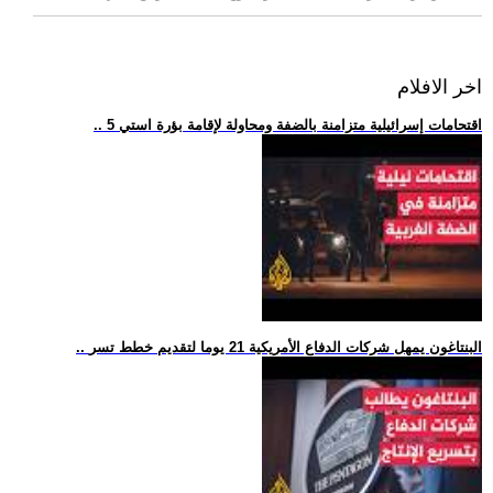
اخر الافلام
.. 5 اقتحامات إسرائيلية متزامنة بالضفة ومحاولة لإقامة بؤرة استي
.. البنتاغون يمهل شركات الدفاع الأمريكية 21 يوما لتقديم خطط تسر