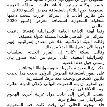
بحسب وكالة رويترز للأنباء، فازت المملكة العربية
السعودية، يوم الثلاثاء، باستضافة معرض إكسبو 2030.
لكن تقارير أفادت بأن إسرائيل قررت سحب دعمها
لمحاولة السعودية استضافة معرض إكسبو 2030
العالمي.
وفقا لهيئة الإذاعة العامة الإسرائيلية (KAN)، دعمت
إسرائيل في الماضي طلب المملكة كدولة مضيفة.
وقالت الهيئة الإعلامية، نقلا عن مصادر إسرائيلية، إنهم
قرروا الآن دعم إيطاليا بدلا من ذلك.
وقالت شبكة "كان" إن القرار اتخذته السلطات
الإسرائيلية المعنية، على الرغم من عدم صدور بيان
رسمي حول هذه القضية.
يذكر أن السعودية وكوريا الجنوبية وإيطاليا وتتنافس
على الفوز باستضافة المعرض الدولي. يجذب هذا الحدث
ملايين الأشخاص ويجلب معه فرصًا استثمارية.
من المقرر أن يتم التصويت النهائي لإعلان الدولة الفائزة
يومه الثلاثاء في باريس.
انتقدت الرياض، إلى جانب دول عربية أخرى، الهجوم
الإسرائيلي على قطاع غزة.
جاء الهجوم الحالي في وقت كانت فيه السعودية