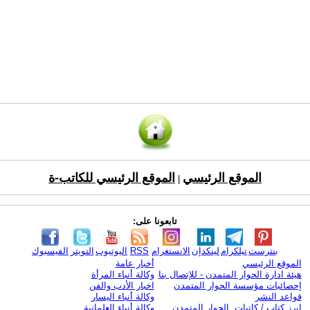
الموقع الرئيسي
الموقع الرئيسي للكاتب-ة
|
تابعونا على:
بنترست
تيلكرام
لينكدإن
الانستغرام
RSS
اليوتيوب
التويتر
الفيسبوك
الموقع الرئيسي
أخبار عامة
هيئة ادارة الحوار المتمدن - للإتصال بنا
وكالة أنباء المرأة
إحصائيات مؤسسة الحوار المتمدن
اخبار الأدب والفن
قواعد النشر
وكالة أنباء اليسار
ابرز كتاب / كاتبات الحوار المتمدن
وكالة أنباء العلمانية