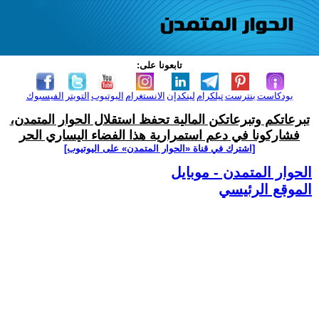
تابعونا على:
بودكاست
بنترست
تيلكرام
لينكدإن
الانستغرام
اليوتيوب
التويتر
الفيسبوك
تبرعاتكم وتبرعاتكن المالية تحفظ استقلال الحوار المتمدن،
فشاركونا في دعم استمرارية هذا الفضاء اليساري الحر
[اشترك في قناة ‫«الحوار المتمدن» على اليوتيوب]
الحوار المتمدن - موبايل
الموقع الرئيسي