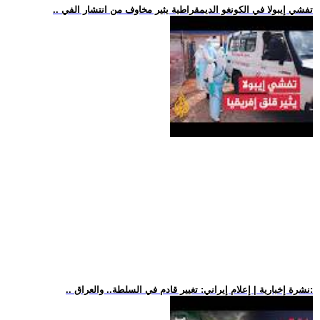
.. تفشي إيبولا في الكونغو الديمقراطية يثير مخاوف من انتشار الفي
.. نشرة إخبارية | إعلام إيراني: تغيير قادم في السلطة.. والعراق: