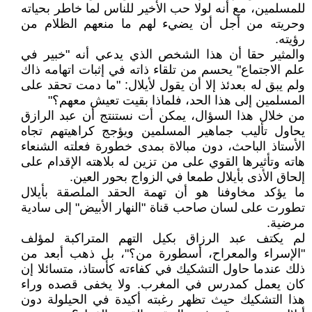
للمسلمين، مع أنه لولا حب الأخير للناس لما خاطر بحياته
وحريته من أجل أن يضيء لهم ما منعهم الظلام من
رؤيته.
والمثير حقا أن هذا الشخص الذي يدعي أنه "خبير في
علم الاجتماع" يحسم من تلقاء ذاته في إثبات اتهامه ذاك
ولم يبق له بعدئذ إلا أن يقول لأيلال: "ما دمت تحقد على
المسلمين إلى هذا الحد، فلماذا بقيت تعيش معهم؟"
من خلال هذا السؤال، يمكن أت نستنتج أن عبد الرازق
يحاول تأليب جماهير المسلمين ويؤجج كراهيتهم تجاه
الأستاذ الباحث، دون مبالاة بمدى خطورة فعلته الشنعاء
هاته وتأثيرها القوي على من تزين له بلاهته الإقدام على
إلحاق الأذى بأيلال طمعا في الزواج بحور العين.
ما يؤكد مخاوفنا هو أن تهمة الحقد الملصقة بأيلال
تطورت على لسان صاحب قناة "النهار الأبيض" إلى سادية
مرضية.
لم يكتف عبد الرزاق بكيل التهم المتراكبة لمؤلف
"الإسراء والمعراح، أسطورة من؟"، بل ذهب أبعد من
ذلك عندما حاول التشكيك في كفاءته كأستاذ، متسائلا إن
كان يعمل كمدرس في المغرب. ولا يخفى قصده وراء
هذا التشكيك حيث تظهر رغبته أكيدة في الحيلولة دون