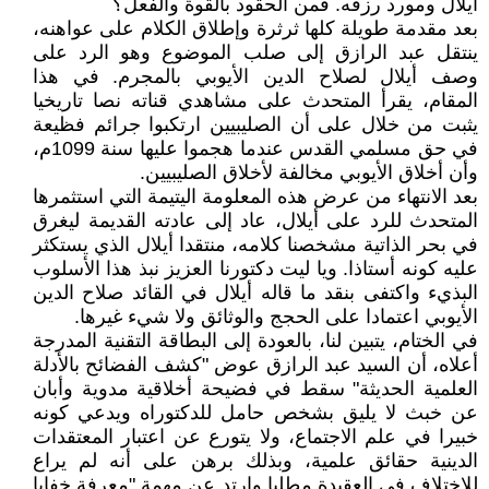
أيلال ومورد رزقه. فمن الحقود بالقوة والفعل؟
بعد مقدمة طويلة كلها ثرثرة وإطلاق الكلام على عواهنه،
ينتقل عبد الرازق إلى صلب الموضوع وهو الرد على
وصف أيلال لصلاح الدين الأيوبي بالمجرم. في هذا
المقام، يقرأ المتحدث على مشاهدي قناته نصا تاريخيا
يثبت من خلال على أن الصليبيين ارتكبوا جرائم فظيعة
في حق مسلمي القدس عندما هجموا عليها سنة 1099م،
وأن أخلاق الأيوبي مخالفة لأخلاق الصليبيين.
بعد الانتهاء من عرض هذه المعلومة اليتيمة التي استثمرها
المتحدث للرد على أيلال، عاد إلى عادته القديمة ليغرق
في بحر الذاتية مشخصنا كلامه، منتقدا أيلال الذي يستكثر
عليه كونه أستاذا. ويا ليت دكتورنا العزيز نبذ هذا الأسلوب
البذيء واكتفى بنقد ما قاله أيلال في القائد صلاح الدين
الأيوبي اعتمادا على الحجج والوثائق ولا شيء غيرها.
في الختام، يتبين لنا، بالعودة إلى البطاقة التقنية المدرجة
أعلاه، أن السيد عبد الرازق عوض "كشف الفضائح بالأدلة
العلمية الحديثة" سقط في فضيحة أخلاقية مدوية وأبان
عن خبث لا يليق بشخص حامل للدكتوراه ويدعي كونه
خبيرا في علم الاجتماع، ولا يتورع عن اعتبار المعتقدات
الدينية حقائق علمية، وبذلك برهن على أنه لم يراع
للاختلاف في العقيدة مطلبا وارتد عن مهمة "معرفة خفايا