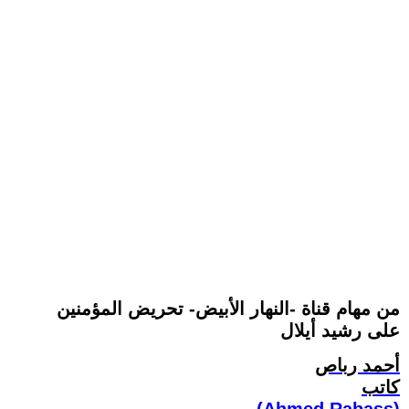
من مهام قناة -النهار الأبيض- تحريض المؤمنين
على رشيد أيلال
أحمد رباص
كاتب
(Ahmed Rabass)