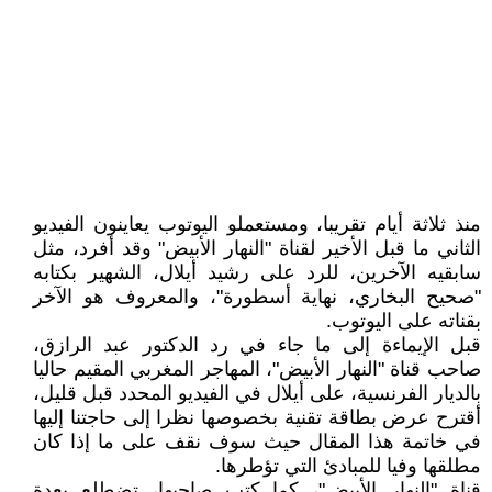
منذ ثلاثة أيام تقريبا، ومستعملو اليوتوب يعاينون الفيديو
الثاني ما قبل الأخير لقناة "النهار الأبيض" وقد أفرد، مثل
سابقيه الآخرين، للرد على رشيد أيلال، الشهير بكتابه
"صحيح البخاري، نهاية أسطورة"، والمعروف هو الآخر
بقناته على اليوتوب.
قبل الإيماءة إلى ما جاء في رد الدكتور عبد الرازق،
صاحب قناة "النهار الأبيض"، المهاجر المغربي المقيم حاليا
بالديار الفرنسية، على أيلال في الفيديو المحدد قبل قليل،
أقترح عرض بطاقة تقنية بخصوصها نظرا إلى حاجتنا إليها
في خاتمة هذا المقال حيث سوف نقف على ما إذا كان
مطلقها وفيا للمبادئ التي تؤطرها.
قناة "النهار الأبيض"، كما كتب صاحبها، تضطلع بعدة