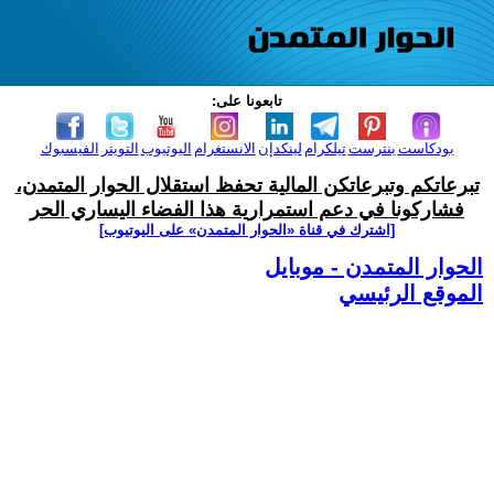
تابعونا على:
بودكاست
بنترست
تيلكرام
لينكدإن
الانستغرام
اليوتيوب
التويتر
الفيسبوك
تبرعاتكم وتبرعاتكن المالية تحفظ استقلال الحوار المتمدن،
فشاركونا في دعم استمرارية هذا الفضاء اليساري الحر
[اشترك في قناة ‫«الحوار المتمدن» على اليوتيوب]
الحوار المتمدن - موبايل
الموقع الرئيسي