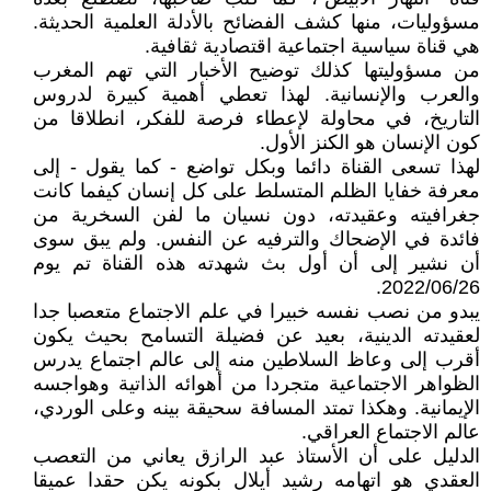
مسؤوليات، منها كشف الفضائح بالأدلة العلمية الحديثة.
هي قناة سياسية اجتماعية اقتصادية ثقافية.
من مسؤوليتها كذلك توضيح الأخبار التي تهم المغرب
والعرب والإنسانية. لهذا تعطي أهمية كبيرة لدروس
التاريخ، في محاولة لإعطاء فرصة للفكر، انطلاقا من
كون الإنسان هو الكنز الأول.
لهذا تسعى القناة دائما وبكل تواضع - كما يقول - إلى
معرفة خفايا الظلم المتسلط على كل إنسان كيفما كانت
جغرافيته وعقيدته، دون نسيان ما لفن السخرية من
فائدة في الإضحاك والترفيه عن النفس. ولم يبق سوى
أن نشير إلى أن أول بث شهدته هذه القناة تم يوم
2022/06/26.
يبدو من نصب نفسه خبيرا في علم الاجتماع متعصبا جدا
لعقيدته الدينية، بعيد عن فضيلة التسامح بحيث يكون
أقرب إلى وعاظ السلاطين منه إلى عالم اجتماع يدرس
الظواهر الاجتماعية متجردا من أهوائه الذاتية وهواجسه
الإيمانية. وهكذا تمتد المسافة سحيقة بينه وعلى الوردي،
عالم الاجتماع العراقي.
الدليل على أن الأستاذ عبد الرازق يعاني من التعصب
العقدي هو اتهامه رشيد أيلال بكونه يكن حقدا عميقا