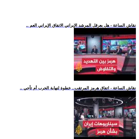
.. نقاش الساعة - هل يعرقل المرشد الإيراني الاتفاق الإيراني العم
.. نقاش الساعة - اتفاق هرمز المرتقب.. خطوة لنهاية الحرب أم تأجي