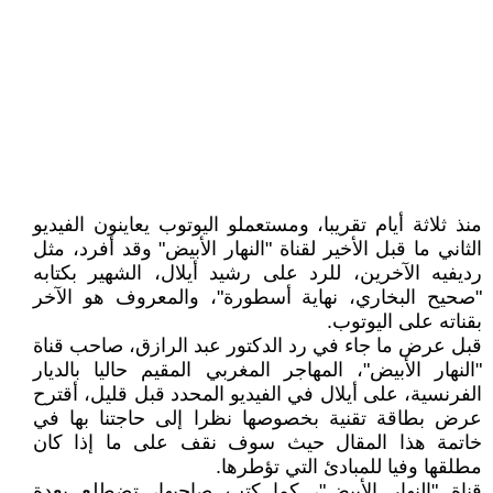
منذ ثلاثة أيام تقريبا، ومستعملو اليوتوب يعاينون الفيديو
الثاني ما قبل الأخير لقناة "النهار الأبيض" وقد أفرد، مثل
رديفيه الآخرين، للرد على رشيد أيلال، الشهير بكتابه
"صحيح البخاري، نهاية أسطورة"، والمعروف هو الآخر
بقناته على اليوتوب.
قبل عرض ما جاء في رد الدكتور عبد الرازق، صاحب قناة
"النهار الأبيض"، المهاجر المغربي المقيم حاليا بالديار
الفرنسية، على أيلال في الفيديو المحدد قبل قليل، أقترح
عرض بطاقة تقنية بخصوصها نظرا إلى حاجتنا بها في
خاتمة هذا المقال حيث سوف نقف على ما إذا كان
مطلقها وفيا للمبادئ التي تؤطرها.
قناة "النهار الأبيض"، كما كتب صاحبها، تضطلع بعدة