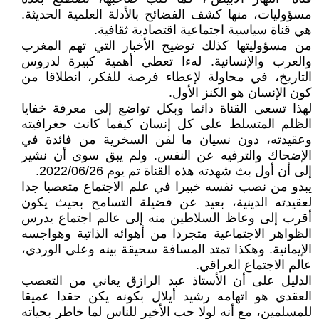
مسؤوليات، منها كشف الفضائح بالأدلة العلمية الحديثة.
هي قناة سياسية اجتماعية اقتصادية ثقافية.
من مسؤوليتها كذلك توضيح الأخبار التي تهم المغرب
والعرب والإنسانية. لهءا تعطي أهمية كبيرة لدروس
التاريخ، في محاولة لإعطاء فرصة للفكر، انطلاقا من
كون الإنسان هو الكنز الأول.
لهذا تسعى القناة دائما وبكل تواضع إلى معرفة خفايا
الظلم المتسلط على كل إنسان كيفما كانت جغرافيته
وعقيدته، دون نسيان ما لفن السخرية من فائدة في
الإضحاك والترفيه عن النفس. ولم يبق سوى أن نشير
إلى أن أول بث شهدته هذه القناة تم يوم 2022/06/26.
يبدو من نصب نفسه خبيرا في علم الاجتماع متعصبا جدا
لعقيدته الدينية، بعيد عن فضيلة التسامح بحيث يكون
أقرب إلى وعاظ السلاطين منه إلى عالم اجتماع يدرس
الظواهر الاجتماعية متجردا من أهوائه الذاتية وهواجسه
الإيمانية. وهكذا تمتد المسافة سحيقة بينه وعلى الوردي،
عالم الاجتماع العراقي.
الدليل على أن الأستاذ عبد الرازق يعاني من التعصب
العقدي هو اتهامه رشيد أيلال بكونه يكن حقدا عميقا
للمسلمين، مع أنه لولا حب الأخير للناس لما خاطر بحياته