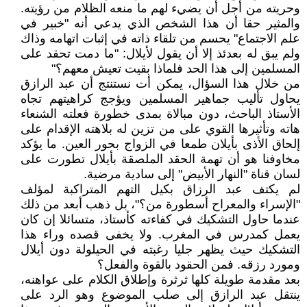
وحريته من أجل أن يضيء لهم ما منعه الظلام من رؤيته.
والمثير حقا أن هذا الشخص الذي يدعي أنه "خبير في
علم الاجتماع" يحسم من تلقاء ذاته في إثبات اتهامه وذاك
ولم يبق له بعدئذ إلا أن يقول لأيلال: "ما دمت تحقد على
المسلمين إلى هذا الحد فلماذا بقيت تعيش معهم؟"
من خلال هذا السؤال، يمكن أت نستنتج أن عبد الرازق
يحاول تأليب جماهير المسلمين ويؤجج كراهيتهم تجاه
الأستاذ الباحث، دون مبالاة بمدى خطورة فعلته الشنعاء
هاته وتأثيرها القوي على من تزين له بلاهته الإقدام على
إلحاق الأذى بأيلان طمعا في الزواج بحور العين. ما يؤكد
مخاوفنا هو أن تهمة الحقد الملصقة بأيلال تطورت على
لسان قناة "النهار الأبيض" إلى سادية مرضية.
لم يكتف عبد الرزاق بكيل التهم المتراكبة لمؤلف
"الإسراء والمعراح أسطورة من؟"، بل ذهب أبعد من ذلك
عندما حاول التشكيك في كفاءته كأستاذ، متسائلا إن كان
يعمل كمدرس في المغرب. ولا يخفى قصده وراء هذا
التشكيك حيث يظهر جليا رغبته في الحيلولة دون أيلال
ومورد رزقه. فمن الحقود بالقوة والفعل؟
بعد مقدمة طويلة كلها ثرثرة وإطلاق الكلام على عواهنه،
ينتقل عبد الرازق إلى صلب الموضوع وهو الرد على