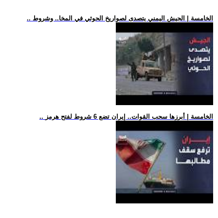
.. الخامسة | الجيش اليمني يتصدى لصواريخ الحوثي في المخا.. وشروط
.. الخامسة | أبرزها سحب القوات.. إيران تضع 6 شروط لفتح هرمز