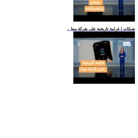
.. شبكات | غرامة تاريخية على شركة ميتا