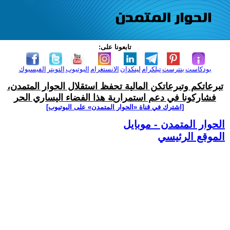
تابعونا على:
بودكاست
بنترست
تيلكرام
لينكدإن
الانستغرام
اليوتيوب
التويتر
الفيسبوك
تبرعاتكم وتبرعاتكن المالية تحفظ استقلال الحوار المتمدن،
فشاركونا في دعم استمرارية هذا الفضاء اليساري الحر
[اشترك في قناة ‫«الحوار المتمدن» على اليوتيوب]
الحوار المتمدن - موبايل
الموقع الرئيسي