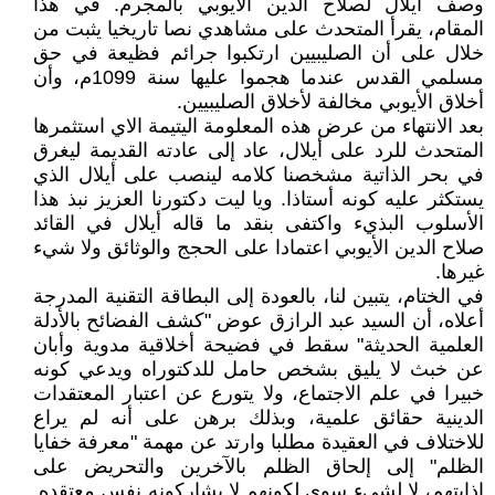
وصف أيلال لصلاح الدين الأيوبي بالمجرم. في هذا
المقام، يقرأ المتحدث على مشاهدي نصا تاريخيا يثبت من
خلال على أن الصليبيين ارتكبوا جرائم فظيعة في حق
مسلمي القدس عندما هجموا عليها سنة 1099م، وأن
أخلاق الأيوبي مخالفة لأخلاق الصليبيين.
بعد الانتهاء من عرض هذه المعلومة اليتيمة الاي استثمرها
المتحدث للرد على أيلال، عاد إلى عادته القديمة ليغرق
في بحر الذاتية مشخصنا كلامه لينصب على أيلال الذي
يستكثر عليه كونه أستاذا. ويا ليت دكتورنا العزيز نبذ هذا
الأسلوب البذيء واكتفى بنقد ما قاله أيلال في القائد
صلاح الدين الأيوبي اعتمادا على الحجج والوثائق ولا شيء
غيرها.
في الختام، يتبين لنا، بالعودة إلى البطاقة التقنية المدرجة
أعلاه، أن السيد عبد الرازق عوض "كشف الفضائح بالأدلة
العلمية الحديثة" سقط في فضيحة أخلاقية مدوية وأبان
عن خبث لا يليق بشخص حامل للدكتوراه ويدعي كونه
خبيرا في علم الاجتماع، ولا يتورع عن اعتبار المعتقدات
الدينية حقائق علمية، وبذلك برهن على أنه لم يراع
للاختلاف في العقيدة مطلبا وارتد عن مهمة "معرفة خفايا
الظلم" إلى إلحاق الظلم بالآخرين والتحريض على
إذايتهم، لا لشيء سوى لكونهم لا يشاركونه نفس معتقده.