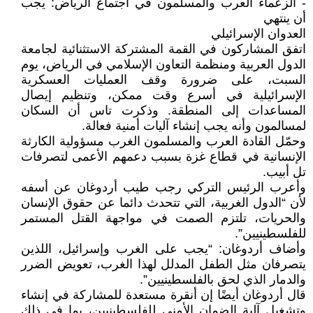
- الزعماء العرب والمسلمون في اجتماع الرياض: يجب
أن ينتهي
العدوان الإسرائيلي
اتفق المشاركون في القمة المشتركة الاستثنائية لجامعة
الدول العربية ومنظمة التعاون الإسلامي في الرياض، يوم
السبت، على ضرورة وقف العمليات العسكرية
الإسرائيلية في أسرع وقت ممكن، وتنظيم إيصال
المساعدات إلى المنطقة. وذكرت تاس أن السكان
لمسالمون وأنه يجب إنشاء آليات أمنية فعالة.
وحمّل القادة العرب والمسلمون الغرب مسؤولية الكارثة
الإنسانية في قطاع غزة بسبب دعمهم الأعمى لتصرفات
تل أبيب.
وأعرب الرئيس التركي رجب طيب أردوغان عن أسفه
لأن “الدول الغربية، التي تتحدث دائما عن حقوق الإنسان
والحريات، تلتزم الصمت في مواجهة القتل المستمر
للفلسطينيين”.
وأضاف أردوغان: “يجب على الغرب وإسرائيل، اللذين
يتصرفان مثل الطفل المدلل لهذا الغرب، تعويض الضرر
والدمار الذي لحق بالفلسطينيين”.
قال أردوغان أيضًا إن أنقرة مستعدة للمشاركة في إنشاء
وتشغيل آلية الضمان الأمني ​​للفلسطينيين، بما في ذلك