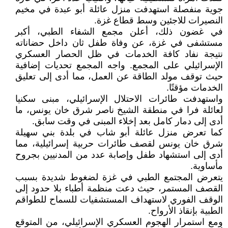
جوية منفصلة استهدفت منزل عائلة أبو عبدة في مخيم
النصيرات للاجئين وسط قطاع غزة.
في غضون ذلك، أعلن مجمع الشفاء الطبي، أكبر
مستشفى في غزة، عن وفاة طفل ثان داخل حضاناته
نتيجة نفاد كافة الخدمات في ظل الحصار العسكري
الإسرائيلي على المجمع. واجه المجمع تحديات إضافية
حيث توقف مولد الطاقة عن العمل، مما أدى إلى تعليق
الخدمات مؤقتًا.
واستهدفت طائرات الاحتلال الإسرائيلي، مبنى سكنيا
لعائلة فرا في منطقة الشيخ ناصر شرق خان يونس، ما
أدى إلى دمار كامل بعد إخلاء المبنى في وقت سابق.
كما تعرض منزل عائلة أبو شاب في بلدة بني سهيلة
شرق خان يونس لقصف طائرات حربية إسرائيلية، مما
أدى إلى استشهاد طفل وإصابة عدد من المدنيين بجروح
مأساوية.
يتعرض المجتمع الطبي في غزة لضغوط شديدة بسبب
القصف المستمر، حيث دعت منظمة أطباء بلا حدود إلى
الوقف الفوري لاستهداف المستشفيات للسماح للطواقم
الطبية بإنقاذ الأرواح.
ومع استمرار الهجوم العسكري الإسرائيلي، من المتوقع