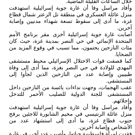
خلال الساعات القليلة الماضية.
وأفاد مراسل وفا أن غارة جوية إسرائيلية استهدفت
منزل عائلة العسكري في منطقة تل الزعتر شمال قطاع
غزة، ما أدى إلى سقوط تسعة شهداء مدنيين وإصابة
آخرين.
أصابت غارة جوية إسرائيلية أخرى مقر برنامج الأمم
المتحدة الإنمائي في حي النصر بمدينة غزة، حيث كان
مئات النازحين يحتمون، مما تسبب في وقوع المزيد من
الضحايا.
كما قصفت قوات الاحتلال الإسرائيلي محيط مستشفى
المهدي للولادة في حي النصر بغزة، مما أدى إلى وفاة
طبيبين وإصابة عدد من النازحين الذين لجأوا إلى
المستشفى.
عقب الهجمات، وجهت نداءات يائسة من النازحين داخل
المستشفى للجنة الدولية للصليب الأحمر للتدخل
وإجلائهم.
وأفاد مراسل وفا أن غارة جوية إسرائيلية استهدفت
منزل عائلة الرنتيسي في مخيم الشابورة للاجئين برفح
جنوب قطاع غزة، ما أدى إلى استشهاد عدد من
الأشخاص وإصابة آخرين.
فقدت امرأة فلسطينية حياتها، وأصيب عدد آخر، في غارة