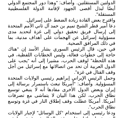
الدولتين المستقلتين. وأضاف: "وهذا دور المجتمع الدولي
أيضًا لبذل أقصى الجهود لإقامة الدولة الفلسطينية
المستقلة".
واقترح بعض القادة زيادة الضغط على إسرائيل.
دعا أمير قطر الشيخ تميم بن حمد آل ثاني الأمم المتحدة
إلى إرسال فريق تحقيق دولي إلى غزة لتحديد مدى
مسؤولية إسرائيل عن الهجمات على أهداف مدنية، بما
في ذلك المرافق الصحية.
في حين، قال الرئيس السوري بشار الأسد إن “هناك
حاجة إلى خطوات فعالة، وليس الخطابات اللفظية، في
هذه اللحظة” لوقف الحرب، مشيرا إلى أنه “يجب على
الدول العربية أن تحد من اتصالاتها مع إسرائيل من أجل
وقف القتال في غزة”.
وحمل الرئيس الإيراني إبراهيم رئيسي الولايات المتحدة
المسؤولية. وأضاف: "أمريكا تبعث باستمرار برسالة إلى
إيران وبعض الدول الأخرى مفادها أنه لا ينبغي توسيع
نطاق الحرب، لكن هذا البيان لا يتماشى مع تصرفات
أمريكا. أمريكا عطلت وقف إطلاق النار في غزة وتوسع
نطاق الحرب”.
ودعا رئيسي إلى استخدام “كل الوسائل” لإجبار الولايات