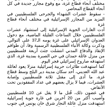
مختلف أنحاء قطاع غزة، مع وقوع مجازر جديدة في كل
أنحاء القطاع المحاصر.
- سقوط عشرات الشهداء والجرحى الفلسطينيين في
المزيد من المجازر الإسرائيلية في مختلف أنحاء قطاع
غزة
أدت الغارات الجوية الإسرائيلية إلى استشهاد عشرات
الفلسطينيين خلال الساعات القليلة الماضية، مع دخول
العدوان الإسرائيلي على غزة يومه الـ37 على التوالي.
وذكرت وكالة الأنباء الفلسطينية الرسمية وفا، أن طواقم
الإنقاذ والدفاع المدني انتشلت جثث أربعة فلسطينيين
من منزل عائلة حمدان في حي الصبرة بمدينة غزة، الذي
استهدفه صاروخ إسرائيلي فجر اليوم.
كما استهدفت طائرات حربية إسرائيلية منزلا يعود لعائلة
عبد الله العديني، أحد سكان مدينة دير البلح وسط قطاع
غزة، ما أدى إلى مقتل ثلاثة فلسطينيين وإصابة
العشرات، فيما لا يزال بعضهم في عداد المفقودين تحت
الأنقاض.
في غضون ذلك، قُتل ما لا يقل عن 10 فلسطينيين
وأصيب أكثر من 20 آخرين في غارة جوية إسرائيلية
استهدفت منزل عائلة النجار شرق خان يونس في جنوب