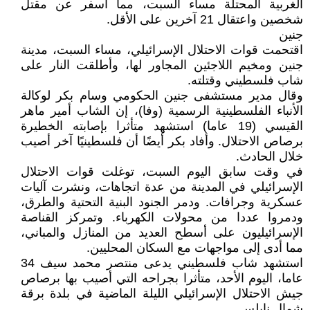
الغربية المحتلة مساء السبت، مما أسفر عن مقتل
شخصين واعتقال 21 آخرين على الأقل.
جنين
اقتحمت قوات الاحتلال الإسرائيلي، مساء السبت، مدينة
جنين ومخيم اللاجئين المجاور لها، وأطلقت النار على
شاب فلسطيني وقتلته.
وقال مدير مستشفى جنين الحكومي وسام بكر لوكالة
الأنباء الفلسطينية الرسمية (وفا)، إن الشاب أمير ماهر
القيسي (19 عاما) استشهد متأثرا بإصابته الخطيرة
برصاص الاحتلال. وأفاد بكر أيضًا أن فلسطينيًا آخر أصيب
خلال الحادث.
في وقت سابق اليوم السبت، توغلت قوات الاحتلال
الإسرائيلي في المدينة من عدة اتجاهات، ونشرت آليات
عسكرية وجرافات. ودمر الجنود البنية التحتية والطرق،
ودمروا عددا من محولات الكهرباء. وتمركز القناصة
الإسرائيليون على أسطح العديد من المنازل والمباني،
مما أدى إلى مواجهات مع السكان المحليين.
استشهد شاب فلسطيني يدعى منتصر محمد سيف 34
عاما، اليوم الأحد، متأثرا بجراحه التي أصيب بها برصاص
جيش الاحتلال الإسرائيلي الليلة الماضية في بلدة برقة
شمال نابلس.