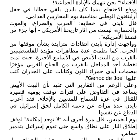
الاختباء!" نحن نتهمك بالإبادة الجماعية!
ووقع الاحتجاج بينما كان بايدن يلقي خطابا في حفل
أرلينغتون الوطني بمناسبة يوم المحاربين القدامى.
قال بايدن في خطابه: "الحرب والصراع، والموت
والخسارة، ليست من آثار تاريخنا الأمريكي - إنها جزء من
قصتنا الأمريكية".
وواجهت إدارة بايدن انتقادات متزايدة بشأن موقفها من
الحرب. كما نظمت عدة مظاهرات مؤيدة للفلسطينيين
بالقرب من البيت الأبيض في الأسابيع الأخيرة، حيث تمت
تغطية أحد المداخل بالقرب من الجناح الغربي مؤخرًا
ببصمات أيدي حمراء اللون وكتابات على الجدران كتب
عليها "Genocide Joe".
وعلى الرغم من التقارير التي تفيد بأن البيت الأبيض
يساعد في التفاوض على فترات توقف يومية قصيرة
للقتال في غزة للسماح للمدنيين بالإخلاء، فقد أعرب
بايدن عدة مرات عن دعمه الكامل لحق إسرائيل في
الدفاع عن نفسها.
يوم الخميس، قال مرة أخرى أنه “لا توجد إمكانية” لوقف
إطلاق النار على نطاق واسع حتى تقوم إسرائيل بتدمير
حماس.