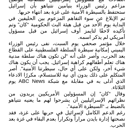
مزاعم رئيس الوزراء بنيامين نتنياهو بأن إسرائيل
ستحتفظ بالسيطرة الأمنية على غزة بعد انتهاء حربها.
تم الإبلاغ عن سوء التفاهم المزعوم بين الحليفين في
البداية يوم الأحد من قبل هيئة البث الحكومية “كان” وتم
تأكيده لاحقًا لتايمز أوف إسرائيل من قبل مسؤول
أمريكي لم يذكر اسمه.
خلال مؤتمر صحفي يوم السبت، نفى رئيس الوزراء
اليميني إمكانية سيطرة السلطة الفلسطينية على القطاع
بعد الحرب، وأصر على أنه “لن تكون هناك سلطة مدنية
هناك تعلم أطفالهم كراهية إسرائيل. يجب أن يكون هناك
شيء آخر، ولكن على أي حال، سيطرتنا الأمنية". أصر
المتكلم على ذلك بدون أي نية للاستسلام، مكررًا الادعاء
الذي أدلى به في مقابلة مع شبكة ABC News يوم
الثلاثاء.
وقال “كان” إن المسؤولين الأمريكيين يريدون من
نظرائهم الإسرائيليين أن يشرحوا لهم ما يعنيه نتنياهو
بالضبط بـ “السيطرة الأمنية”.
رغم الدعم الكامل لإسرائيل في حربها على غزة، فقد
نصحتها إدارة بايدن مراراً وتكراراً بعدم البقاء في غزة بعد
الحرب.