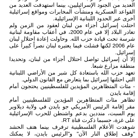
العديد من الجنود الإسرائيليين، بينما استهدفت العديد من
القواعد العسكرية ومنشآت المخابرات ومواقع إسرائيلية
أخرى عبر الحدود اللبنانية الإسرائيلية.
احتلت إسرائيل أجزاء من لبنان لعقود من الزمن ولم
تغادر البلاد إلا في عام 2000، في أعقاب مقاومة لبنانية
شرسة تحت قيادة حزب الله. وحاولت إعادة احتلال لبنان
عام 2006 لكنها فشلت فيما يعتبره لبنان نصراً كبيراً على
إسرائيل.
إلا أن إسرائيل تواصل احتلال أجزاء من لبنان، وتحديدا
منطقة مزارع شبعا.
تعهد حزب الله باستعادة كل شبر من الأراضي اللبنانية
التي احتلتها إسرائيل بما يتعارض مع القانون الدولي.
- مئات المتظاهرين المؤيدين للفلسطينيين يحتجون أمام
إقامة بايدن
تظاهر مئات المتظاهرين المؤيدين للفلسطينيين أمام
مقر إقامة الرئيس الأمريكي جو بايدن في ولاية ديلاوير
يوم السبت، منددين بدعم واشنطن للحرب الإسرائيلية
على غزة، حسبما ذكرت قناة RT.
شوهدت الأعلام الفلسطينية ترفرف بينما هتف الحشد
"وقف إطلاق النار الآن" و"الرئيس بايدن، لا يمكنك