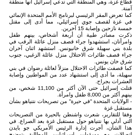
قطاع غزة، وهي المنطقة التي تدعي إسرائيل أنها منطقة
آمنة.
كما تعرض المقر الرئيسي لبرنامج الأمم المتحدة الإنمائي
في غزة لقصف جوي إسرائيلي، مما أدى إلى مقتل
خمسة نازحين وإصابة 15 آخرين.
ذكرت مصادر طبية أن أربعة أشخاص، بينهم طفل
وامرأتان، استشهدوا جراء قصف منزل عائلة الرقب في
بلدة بني سهيلة شرق خانيونس. استشهد اثنان آخران
جراء قصف طائرات الاحتلال منزل عائلة الزغبي، جنوب
شرق خان يونس.
كما قصفت طائرات الاحتلال منزلاً لعائلة رضوان في بني
سهيلة، ما أدى إلى استشهاد عدد من المواطنين وإصابة
العشرات بجراح.
قتلت إسرائيل حتى الآن أكثر من 11,100 شخص، من
بينهم أكثر من 8,000 طفل وامرأة.
- الولايات المتحدة "في حيرة" من تصريحات نتنياهو بشأن
مستقبل غزة
وفقا للتقارير، شعرت واشنطن بالحيرة من التصريحات
التي أدلى بها نتنياهو حول مستقبل غزة بعد الصراع. في
هذا الشأن، أجرت إدارة الرئيس الأمريكي جو بايدن
اتصالات مع مسؤولين إسرائيليين للمطالبة بتوضيح