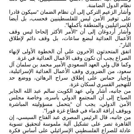
نظام الدول الضامنة.
وأشار الزعيم التركي إلى أن نظام الضمان “سيكون قادرا
على توفير الأمن ليس للفلسطينيين فحسب، بل أيضا
للإسرائيليين والمنطقة بأكملها”.
وأشار أردوغان إلى أن “الأمر الأكثر إلحاحا ليس وقف
الأعمال العدائية لبضع ساعات، بل وقف دائم لإطلاق
النار”.
اتفق المتحدثون الآخرون على أن الخطوة الأولى لإنهاء
الصراع يجب أن تكون وقف الأعمال العدائية في غزة.
وكما قال ولي العهد السعودي الأمير محمد بن سلمان آل
سعود، من الضروري وقف الأعمال العدائية الإسرائيلية،
وإجبار حماس على إطلاق سراح الرهائن، ووضع حد
للتهجير القسري لسكان غزة.
من جانبه، أشار ولي عهد الكويت سالم عبد الله الجابر
الصباح إلى أن المجتمع الدولي بأسره، وخاصة مجلس
الأمن الدولي، يجب أن “يتحمل مسؤوليته المباشرة
ويوقف إراقة الدماء في قطاع غزة فورا”.
من جانبه، قال الرئيس المصري عبد الفتاح السيسي، إن
القاهرة تصر على تشكيل آلية ملموسة لتحقيق تسوية
عادلة للصراع الفلسطيني الإسرائيلي على أساس فكرة