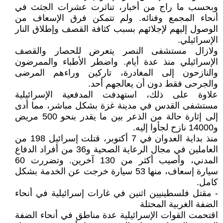
وبحسب ما راج من أخبار، تناثرت عشرات الجثث في
أنحاء المجمع وفنائه. ولم تتمكن فرق الإسعاف من
الوصول إليهم لإجلائهم بسبب كثافة القصف وإطلاق النار
الإسرائيلي.
ولازال مستشفى النصر يتعرض للحصار والقصف
الإسرائيلي منذ عدة أيام. واضطر الأطباء والممرضون
والنازحون إلى المغادرة، تاركين وراءهم المرضى
والجرحى فقط دون أن يعالجهم أحد.
علاوة على ذلك، استهدفت المدفعية الإسرائيلية
مستشفى القدس في مدينة غزة بشكل مباشر، مما أدى
إلى إثارة حالة من الذعر بين ما يقدر بنحو 500 مريض
و14000 نازح لجأوا إليه.
منذ بداية العدوان في 7 أكتوبر، قتلت إسرائيل 198 من
العاملين في مجال الرعاية الصحية و36 من أفراد الدفاع
المدني، وأصيب أكثر من 130 آخرين. وتضررت 60
سيارة إسعاف، منها 53 سيارة خرجت عن الخدمة بشكل
كامل.
- مقتل فلسطينيين اثنين في غارات إسرائيلية في أنحاء
الضفة الغربية المحتلة
اقتحمت القوات الإسرائيلية عدة مناطق في أنحاء الضفة