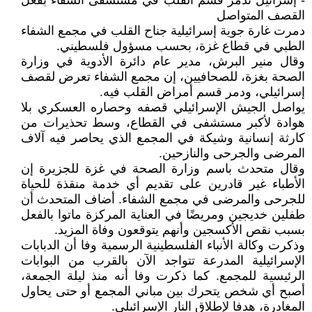
- إسرائيل تدمر قسم القلب في مستشفى الشفاء بفعل
القصف المتواصل
دمرت غارة جوية إسرائيلية جناح القلب في مجمع الشفاء
الطبي في قطاع غزة، بحسب مسؤول فلسطيني.
وقال منير البرش، مدير عام دائرة الأدوية في وزارة
الصحة بغزة، للصحافيين، إن مجمع الشفاء تعرض لقصف
إسرائيلي، ودمر قسم أمراض القلب فيه.
يواصل الجيش الإسرائيلي قصفه وحصاره العسكري بلا
هوادة لأكبر مستشفى في القطاع، وسط تحذيرات من
كارثة إنسانية وشيكة في المجمع الذي يحاصر فيه آلاف
المرضى والجرحى والنازحين.
وقال متحدث باسم وزارة الصحة في غزة للجزيرة إن
الأطباء غير قادرين على تقديم أي خدمة منقذة للحياة
للجرحى والمرضى في مجمع الشفاء. أضاف المتحدث أن
طفلين خديجين ومريضًا في العناية المركزة ماتوا بالفعل
بسبب نقص الأكسجين وأنهم يتوقعون وفاة المزيد.
وذكرت وكالة الأنباء الفلسطينية الرسمية وفا أن الدبابات
الإسرائيلية المدرعة تتواجد الآن بالقرب من البوابات
الرئيسية للمجمع. كما ذكرت وفا أنه منذ ليلة الجمعة،
أصبح أي شخص يتحرك بين مباني المجمع أو حتى يحاول
المغادرة، هدفا لإطلاق النار الإسرائيلي.