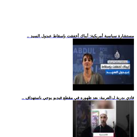
.. مستشارة سياسية أمريكية: أيباك أخفقت بإسقاط عبدول السيد
.. فادي بدرية لـ-العربية- بعد ظهوره في مقطع فيديو يوحي باستهداف