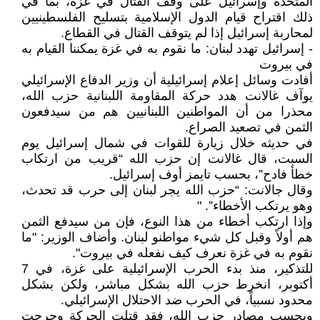
المتحدة وإسرائيل على وقف القتال في غزة، بما في
ذلك اقتراح قيام الدول الإسلامية بتسليح الفلسطينيين
لمحاربة إسرائيل إذا لم يتوقف القتال في القطاع.
- إسرائيل تهدد لبنان: ما نقوم به في غزة يمكننا القيام به
في بيروت
أفادت وسائل إعلام إسرائيلية أن وزير الدفاع الإسرائيلي
يوآف غالانت هدد حركة المقاومة اللبنانية حزب الله،
محذرا من أن المواطنين اللبنانيين هم من سيدفعون
الثمن في تصعيد الصراع.
في حديثه خلال زيارة للقوات في شمال إسرائيل يوم
السبت، قال غالانت إن حزب الله “قريب من ارتكاب
خطأ فادح”، بحسب تايمز أوف إسرائيل.
وقال جالانت: “حزب الله يجر لبنان إلى حرب قد تحدث،
وهو يرتكب الأخطاء”. "
وإذا ارتكب أخطاء من هذا النوع، فإن من سيدفع الثمن
هم أولاً وقبل كل شيء مواطنو لبنان. وأضاف الوزير: "ما
نقوم به في غزة نعرف كيف نفعله في بيروت".
للتذكير، منذ بدء الحرب الإسرائيلية على غزة، في 7
أكتوبر، انخرط حزب الله بشكل مباشر، ولكن بشكل
محدود نسبياً، في الحرب ضد الاحتلال الإسرائيلي.
وبحسب مصادر حزب الله، فقد قتلت الحركة وجرحت