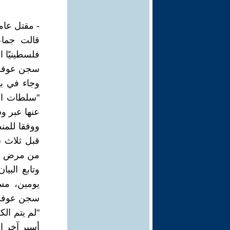
- مقتل عا
قالت جماع
سجن عوفر
وجاء في ب
"سلطات الا
عنها عبر وس
قبل ثلاث 
من مرض ا
وتابع البي
يومين، مس
سجن عوفر، 
"لم يتم ال
أسير آخر ا