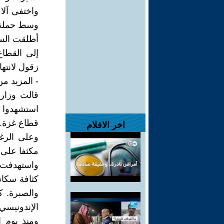
واختفى آلا
وسط حملة ال
أطلقت السل
إلى القطا
زقول لانته
- المزيد م
قالت وزارة
استشهدوا 
قطاع غزة.
اخر الافلام
وعلى الرغم
مكثفا على
كثافة سكان
والصبرة. 
الإندونيسي
ومنذ يوم 