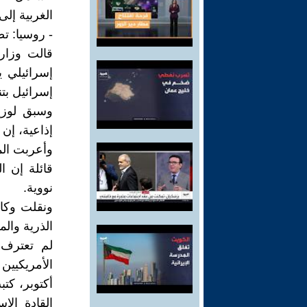
الغربية إلى 163
- روسيا: تص
قالت وزارة
إسرائيلي ي
إسرائيل بتن
وسبق لوزير
إذاعية، إن
وأعربت المت
قائلة إن ا
نووية.
ونقلت وكالة
الذرية والم
لم تعترف ت
أكتوبر، كت
القادة الإ