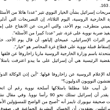
.
ريحات إسرائيل بشأن الخيار النووي تثير "عددا هائلا من الأسئل
 الخارجية الروسية، اليوم الثلاثاء، إن التصريحات التي أدلى
ميني متطرف، يوم الأحد، والتي أعربت عن الانفتاح على إمك
فيذ ضربة نووية على غزة، تثير "عددا كبيرا من الأسئلة".
 التراث الإسرائيلي، عميحاي إلياهو، أن قال يوم الأحد، خل
 إسقاط قنبلة نووية على قطاع غزة المحاصر هو "خيار".
حدثة باسم وزارة الخارجية الروسية ماريا زاخاروفا عن قلقها يو
لقضية الرئيسية هي أن إسرائيل على ما يبدو اعترفت بامتلا
 الإعلام الروسية عن زاخاروفا قولها: "أين إذن الوكالة الدول
فتشون النوويون الدوليون؟"
ل أبيب علنا ​​مطلقا بامتلاكها أسلحة نووية رغم أن اتحا
بت صحيفة نيويورك تايمز أنه "أصبح من الواضح للمسؤولين الأم
سرائيليين يعتقدون أن الخسائر البشرية الجماعية في صفوف