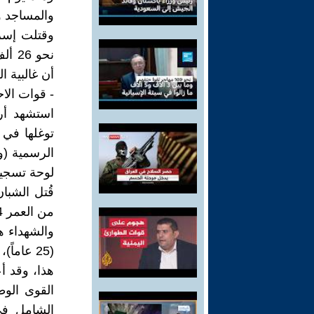
والمساجد و
نحو 
أن غالبية 
- قوات الا
استشهد أرب
توغلها في 
الرسمية (و
لوحة تسجيل
قُتل الشبا
من العمر 14 عاما كان يعبر الشارع لحظة إطلاق النار.
(25 عاماً)، وقاسم محمد رجب (20 عاماً)، ومؤمن سعيد محمود بلعوي (20 عاماً).
هذا، وقد أ
القوى الوط
الشامل في 