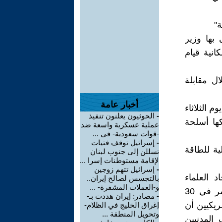
ة"
 بها وزير
انية قيام
ال مقابلة
أخبار عامة
م الثلاثاء
-
الحوثيون يعلنون تنفيذ
كها أسلحة
عملية عسكرية واسعة ضد
-قوات سعودية- في ...
-
إسرائيل توقف فتيات
ية للطاقة
تسللن إلى جنوب لبنان
لإقامة مستوطنات إسرا ...
-
إسرائيل تتهم زوجين
د العلماء
بالتجسس لصالح إيران..
و-العملات المشفرة- ...
الأمريكيين يقدر أن إسرائيل تمتلك نحو 90 رأسا نوويا. وفي مقال نشر في 30
-
مصادر: إيران هددت بـ-
ريكيين أن
إغراق الخليج في الظلام-
وتحويل المنطقة ...
 المدنيين