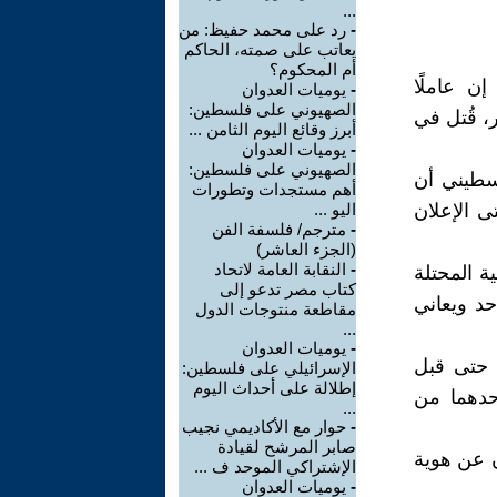
...
-
رد على محمد حفيظ: من
يعاتب على صمته، الحاكم
أم المحكوم؟
ن عاملًا
-
يوميات العدوان
الصهيوني على فلسطين:
إسرائيلية في أعقاب هجوم حماس في 7 أكتوبر، قُتل في
أبرز وقائع اليوم الثامن ...
-
يوميات العدوان
الصهيوني على فلسطين:
سطيني أن
أهم مستجدات وتطورات
ى الإعلان
اليو ...
-
مترجم/ فلسفة الفن
(الجزء العاشر)
-
النقابة العامة لاتحاد
لضفة الغربية المحتلة
كتاب مصر تدعو إلى
د ويعاني
مقاطعة منتوجات الدول
...
-
يوميات العدوان
ر حتى قبل
الإسرائيلي على فلسطين:
إطلالة على أحداث اليوم
حدهما من
...
-
حوار مع الأكاديمي نجيب
صابر المرشح لقيادة
ن عن هوية
الإشتراكي الموحد ف ...
-
يوميات العدوان