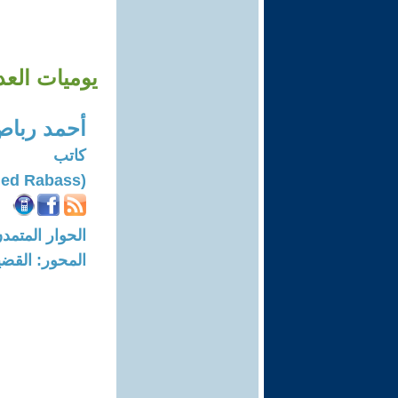
يوميات العد
أحمد ربا
كاتب
(Ahmed Rabass)
الحوار المتمدن-العدد: 7788 - 23
المحور: القضي