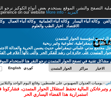
ة التصفح والنشر، الموقع يستخدم بعض أنواع الكوكيز نرجو النق
More info - المزيد
experience on our website
الفن
-
وكالة أنباء اليسار
-
وكالة أنباء العلمانية
-
وكالة أنباء العمال
-
وكا
الاقتصاد
-
اخبار الطب والعلوم
 الرئيسي لمؤسسة الحوار المتمدن
، علمانية، ديمقراطية، تطوعية وغير ربحية
ل مجتمع مدني علماني ديمقراطي حديث يضمن الحرية والعدالة الاجتم
حوار المتمدن على جائزة ابن رشد للفكر الحر والتى نالها أعلام في الفك
م مشاكل تقنية في تصفح الحوار المتمدن نرجو النقر هنا لاستخدام الموقع
كوردي
English
الاخبار
مراكز
الحوار المتمدن
باص
- يوميات العدوان الصهيوني على فلسطين: وقائع اليوم الواحد والثلاثين
 وتبرعاتكن المالية تحفظ استقلال الحوار المتمدن، فشاركونا 
استمرارية هذا الفضاء اليساري الحر