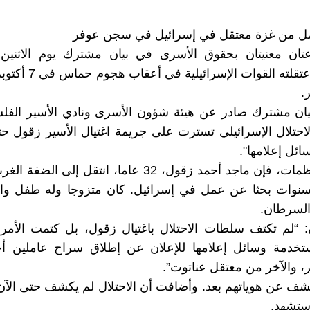
مل من غزة معتقل في إسرائيل في سجن عوفر
تان معنيتان بحقوق الأسرى في بيان مشترك يوم الاثنين إ
فلسطينيًا اعتقلته القوات ال
.
يان مشترك صادر عن هيئة شؤون الأسرى ونادي الأسير الفل
حتلال الإسرائيلي تسترت على جريمة اغتيال الأسير زقول حت
ائل إعلامها".
ووفقا للمنظمات، فإن ماجد أحمد زقول، 32 عاما، انتقل إلى ا
سنوات بحثا عن عمل في إسرائيل. كان متزوجا وله طفل واح
لسرطان.
ان: “لم تكتف سلطات الاحتلال باغتيال زقول، بل كتمت الأم
تخدمة وسائل إعلامها للإعلان عن إطلاق سراح عاملين أ
والآخر من معتقل عناتوت”.
كشف عن هوياتهم بعد. وأضافت أن الاحتلال لم يكشف حتى الآ
ستشهد.