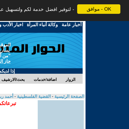
موافق - OK
لتوفير افضل خدمة لكم ولتسهيل عملي
أخبار عامة
-
وكالة أنباء المرأة
-
اخبار الأدب و
الموقع
يسارية
"من أج
حاز ال
إذا لديك
الزوار
اضافة/خدمات
بحث/الارشيف
الصفحة الرئيسية
-
القضية الفلسطينية
-
أحمد ر
تبرعاتكم