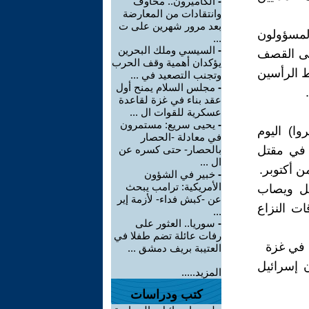
-
الكاميرون.. مخاوف
وانتقادات من المعارضة
بعد مرور شهرين على ت
المسؤولون
...
-
السيسي وملك البحرين
إلى القصف
يؤكدان أهمية وقف الحرب
اط الرأسين
وتجنب التصعيد في ...
-
مجلس السلام يمنح أول
عقد بناء في غزة لقاعدة
عسكرية للقوات ال ...
-
يحيى سريع: مستمرون
وا) اليوم
في معادلة -الحصار
ت في مقتل
بالحصار- حتى كسره عن
ال ...
-
خبير في الشؤون
الأمريكية: ترامب يبحث
ط، يُقتل طفل ويصاب
عن -كبش فداء- لأزمة إير
قات النزاع
...
-
سوريا.. العثور على
رفات عائلة تضم طفلا في
العتيبة بريف دمشق ...
ن إسرائيل
المزيد.....
كتب ودراسات