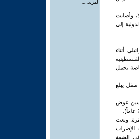
المزيد.....
أكثر من 10328 شخصا، من بينهم 4237 طفلا، وأصابت
لدولية إلى
يلي أثناء
لفلسطينية
خاصة تحمل
 طفل يبلغ
 الدين رائد حسين عوض
رة. ونعت
 الإضراب
في الضفة