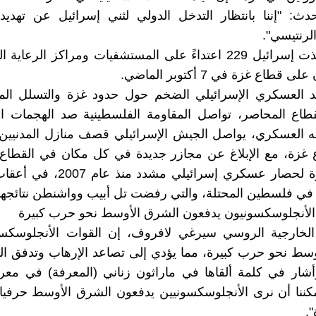
حدث: "إننا بانتظار التدخل الدولي لثني إسرائيل عن تهدي
رنتيسي".
للتذكير، نفذت إسرائيل 229 اعتداءً على المستشفيات ومراكز الرع
 قطاع غزة في 7 أكتوبر الماضي.
 العسكري الإسرائيلي الضخم حول حدود غزة والتسلل الم
اع المحاصر، تواصل المقاومة الفلسطينية صد الهجمات الإس
له العسكري، يواصل الجيش الإسرائيلي قصف منازل المدنيين
 غزة، مع الإبلاغ عن مجازر جديدة في كل مكان في القطاع 
وتخضع غزة لحصار عسكري إسرائيلي مشدد
في فلسطين المحتلة، والتي رفضت تل أبيب وواشنطن نتائجها
الأنجلوسكسونيون يدفعون الشرق الأوسط نحو حرب كبيرة
الخارجية الروسي سيرغي لافروف، إن القوات الأنجلوسكسو
سط نحو حرب كبيرة، مما يؤدي إلى تصاعد الإرهاب وتدفق ال
وأشار في كلمة ألقاها في ماراثون زناني (المعرفة) في مع
مكننا أن نرى الأنجلوسكسونيين يدفعون الشرق الأوسط حرفيا
.