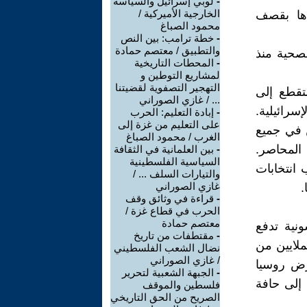
-
لوبي إسرائيل والسياسة
الخارجية الأميركية /
دها بقصف
محمود الصباغ
-
خطة ترامب: بين النص
والتطبيق / معتصم حمادة
اية الصحية منذ
-
المحطات التاريخية
لمشاريع التوطين و
التهجير التصفوية لقضيتنا
تقطع إلى
... / غازي الصوراني
رائيلية.
-
إبادة التعليم: الحرب
على التعليم من غزة إلى
 في جميع
الغرب / محمود الصباغ
المحاصر.
-
بين العلمانية في الثقافة
السياسية الفلسطينية
 منذ عام 2007، في أعقاب انتخابات
والتيارات السلف ... /
غازي الصوراني
.
-
قراءة في وثائق وقف
الحرب في قطاع غزة /
معتصم حمادة
نية تدفع
-
مقتطفات من تاريخ
ملايين من
نضال الشعب الفلسطيني
/ غازي الصوراني
رض روسيا
-
الجبهة الشعبية لتحرير
 إلى حافة
فلسطين والموقف
الصريح من الحق التاريخي