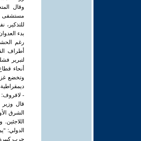
وقال المت
مستشفى ال
بدء العدوان على
رغم الحشد
أطراف القط
لتبرير فش
أنحاء قطاع
ديمقراطية 
- لافروف: 
قال وزير 
الشرق الأو
اللاجئين. 
الدولي: "ي
حرب كبيرة"