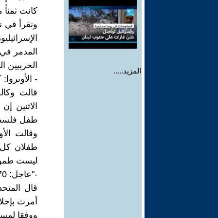
كانت ثمناً 
ونقرأ في ن
الإسرائيليو
المدمر في أ
الحربيين ا
المزيد.....
- الأونروا: كل 10 دقائق، تقتل إسرائيل طفلاً فلسطين
قالت وكالة
الاثنين إن
طفل فلسطيني كل 10 دقائق في المتوسط ​​من
ليست طموحاً
-"عاجل: 70 طفلاً في خطر بعد تهديد إسرائيل بقصف مستشفى الرنتيسي في غزة
قال المتحد
أمرت بإخلا
ووفقا لمسؤولين في