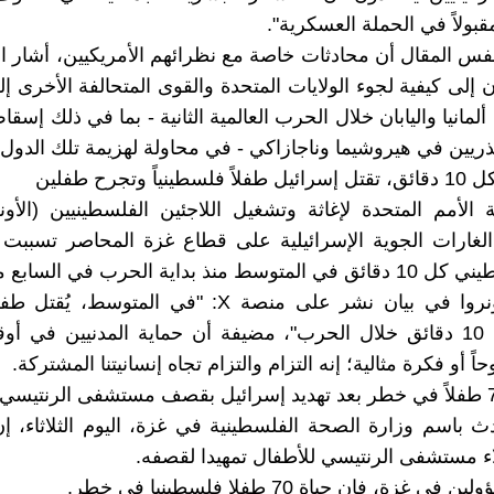
مقبولاً في الحملة العسكرية".
فس المقال أن محادثات خاصة مع نظرائهم الأمريكيين، أشار 
ن إلى كيفية لجوء الولايات المتحدة والقوى المتحالفة الأخرى 
لمانيا واليابان خلال الحرب العالمية الثانية - بما في ذلك إسق
لذريين في هيروشيما وناجازاكي - في محاولة لهزيمة تلك الدول.
ياً وتجرح طفلين
 الأمم المتحدة لإغاثة وتشغيل اللاجئين الفلسطينيين (الأونر
 الغارات الجوية الإسرائيلية على قطاع غزة المحاصر تسبب
ذ بداية الحرب في السابع من أكتوبر.
وقالت الأونروا في بيان نشر على منصة X: "في المتوس
طفلان كل 10 دقائق خلال الحرب"، مضيفة أن حماية المدنيين في أو
 أو فكرة مثالية؛ إنه التزام والتزام تجاه إنسانيتنا المشتركة.
ث باسم وزارة الصحة الفلسطينية في غزة، اليوم الثلاثاء، إ
ء مستشفى الرنتيسي للأطفال تمهيدا لقصفه.
 غزة، فإن حياة 70 طفلا فلسطينيا في خطر.