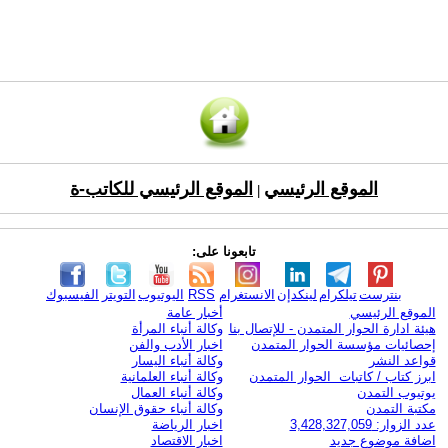
الموقع الرئيسي
الموقع الرئيسي للكاتب-ة
|
تابعونا على:
بنترست
تيلكرام
لينكدإن
الانستغرام
RSS
اليوتيوب
التويتر
الفيسبوك
الموقع الرئيسي
أخبار عامة
هيئة ادارة الحوار المتمدن - للإتصال بنا
وكالة أنباء المرأة
إحصائيات مؤسسة الحوار المتمدن
اخبار الأدب والفن
قواعد النشر
وكالة أنباء اليسار
ابرز كتاب / كاتبات الحوار المتمدن
وكالة أنباء العلمانية
يوتيوب التمدن
وكالة أنباء العمال
مكتبة التمدن
وكالة أنباء حقوق الإنسان
عدد الزوار: 3,428,327,059
اخبار الرياضة
اضافة موضوع جديد
اخبار الاقتصاد