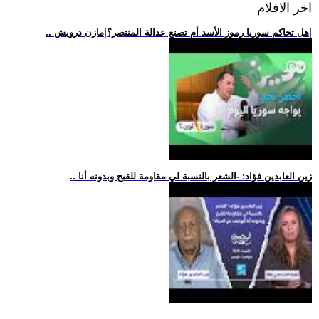
اخر الافلام
.. هل تحاكم سوريا رموز الأسد أم تصنع عدالة المنتصر؟|مازن درويش|
.. زين العابدين فؤاد: -الشعر بالنسبة لي مقاومة للقبح وبدونه أنا