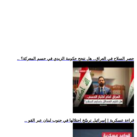
.. حصر السلاح في العراق.. هل تنجح حكومة الزيدي في حسم المعركة؟
.. قراءة عسكرية | إسرائيل ترسّخ احتلالها في جنوب لبنان عبر القو