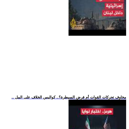
.. مخاوف تحركات القوات أم فرض السيطرة؟.. كواليس الخلاف على المل