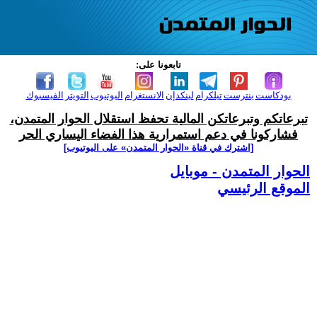
تابعونا على:
بودكاست
بنترست
تيلكرام
لينكدإن
الانستغرام
اليوتيوب
التويتر
الفيسبوك
تبرعاتكم وتبرعاتكن المالية تحفظ استقلال الحوار المتمدن،
فشاركونا في دعم استمرارية هذا الفضاء اليساري الحر
[اشترك في قناة ‫«الحوار المتمدن» على اليوتيوب]
الحوار المتمدن - موبايل
الموقع الرئيسي