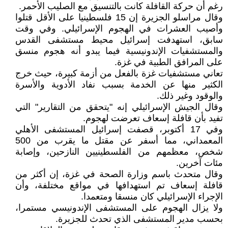
رغم أن حركة القافلة كانت بالتنسيق مع الصليب الأحمر.
وقال مراسلو الجزيرة إن 15 فلسطينيا على الأقل قتلوا
وأصيب العشرات في الهجوم الإسرائيلي. وفي وقت
سابق، استهدفت إسرائيل محيط مستشفى القدس
والمستشفيات الإندونيسية فيما يبدو أنه هجوم منسق
على المرافق الطبية في غزة.
تعاني مستشفيات غزة بالفعل من أزمة كبيرة، حيث خرج
الكثير منها عن الخدمة بسبب نفاد الأدوية والأسرة
والوقود وغير ذلك.
وقال الجيش الإسرائيلي إنه "يتحقق من التقارير" التي
تفيد بأن قافلة إسعاف تعرضت لهجوم.
وفي 17 أكتوبر، قصفت إسرائيل المستشفى الأهلي
المعمداني، مما أسفر عن مقتل ما يقرب من 500
شخص، معظمهم من الفلسطينيين النازحين، وإصابة
مئات آخرين.
وقال متحدث باسم وزارة الصحة في غزة، إن أكثر من
قافلة إسعاف تم استهدافها في مواقع مختلفة، وأن
الإجراء الإسرائيلي كان منسقا ومتعمدا.
ولا يزال الهجوم على المستشفى الإندونيسي مستمرا،
بحسب مدير المستشفى الذي تحدث للجزيرة.