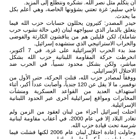
أن يتكلم مثل نصر الله. نشكره ونتطلع إلى المزيد.
ناجي سليم: غزة تعتني بشؤونها الخاصة، وهي أعلم بكل
ما يحدث.
حيدر المصدر: كثيرون يحللون حسابات حزب الله فيما
يتعلق بالدمار الذي سيواجهه لبنان (في حالة نشوب حرب
شاملة)، لكن قليلين هم من يناقشون الكارثة والفوضى
والخراب الاستراتيجي الذي ستشهده إسرائيل.
منذ بدء الحرب الإسرائيلية على غزة، في 7 أكتوبر،
انخرطت حركة المقاومة اللبنانية حزب الله بشكل
مباشر، ولكن بشكل محدود نسبياً، في الحرب ضد
الاحتلال الإسرائيلي.
ووفقاً لمصادر حزب الله، قتلت الحركة، حتى الأول من
نوفمبر، ما لا يقل عن 120 جندياً، وأصابت عدداً أكبر، أثناء
استهداف العديد من القواعد العسكرية ومنشآت
المخابرات ومواقع إسرائيلية أخرى عبر الحدود اللبنانية
الإسرائيلية.
احتلت إسرائيل أجزاء من لبنان لعقود من الزمن ولم
تغادر البلاد إلا في عام 2000، في أعقاب مقاومة لبنانية
شرسة تحت قيادة حزب الله.
وحاولت إعادة احتلال لبنان عام 2006 لكنها فشلت فيما