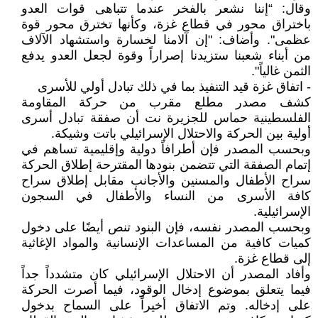
وقال: “إننا نشعر بالفخر عندما تتباهى قوات العدو
باختراق محور في قطاع غزة، وكأنها تخترق محور قوة
عظمى". وأضاف: "إن آلامنا لخسارة واستشهاد الآلاف
من أبناء شعبنا ستزيدنا إصراراً وقوة لجعل العدو يدفع
الثمن غالياً".
- اتفاق غزة قيد التنفيذ بما في ذلك تبادل أولي للأسرى
كشف مصدر مطلع مقرب من حركة المقاومة
الفلسطينية حماس للجزيرة نت أن صفقة تبادل أسرى
أولية بين الحركة والاحتلال الإسرائيلي باتت وشيكة.
وبحسب المصدر فإن أطرافاً دولية وإقليمية تساهم في
إتمام الصفقة التي تتضمن بنودها المقترحة إطلاق الحركة
سراح الأطفال والمسنين والأجانب مقابل إطلاق سراح
كافة الأسرى من النساء والأطفال في السجون
الإسرائيلية.
وبحسب المصدر نفسه، فإن البنود تنص أيضًا على دخول
كميات كافية من المساعدات الإنسانية والمواد الإغاثية
إلى قطاع غزة.
وأفاد المصدر أن الاحتلال الإسرائيلي كان متشدداً جداً
فيما يتعلق بموضوع إدخال الوقود، فيما أصرت الحركة
على إدخاله. وتم الاتفاق أخيراً على السماح بدخول