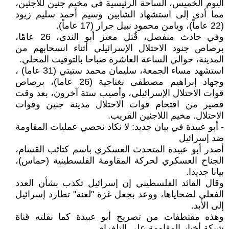
اليوم الخميس، الساحة الرئيسية في مخيم جنين للاجئين،
مما أدى إلى استشهاد الشابين وسيم أحمد سليم زيود
(22 عاماً)، ويامن محمود نبيل جرار (17 عاماً).
وفي حادث منفصل، قُتل معتز أبو الندى، 26 عامًا،
برصاص جنود الاحتلال الإسرائيلي أثناء انسحابهم من
المدينة، حوالي الساعة العاشرة صباحا بالتوقيت المحلي.
استشهد مساء الجمعة، سليمان محمد ستيتي (31 عاما) ،
وجهاد إبراهيم مصطفى نغناجية (26 عاما)، برصاص
قوات الاحتلال الإسرائيلي، وأصيب ستة آخرون، بعد وقت
قصير من اقتحام قوات الاحتلال مدينة جنين وقوات
الاحتلال. مخيم اللاجئين القريب.
- أبو عبيدة في بيان جديد: لا نكاد نحصي عمليات المقاومة
ضد إسرائيل
أصدر أبو عبيدة المتحدث العسكري باسم كتائب القسام،
الجناح العسكري لحركة المقاومة الفلسطينية (حماس)،
بيانا جديدا.
وقال القائد الفلسطيني إن إسرائيل تكذب بشأن العدد
الفعلي لضحاياها، ووعد بجعل غزة "لعنة" تطارد إسرائيل
إلى الأبد.
وهذه مقتطفات من تصريح أبو عبيدة كما نقلته قناة
شبكة أخبار المقاومة على التلغرام.