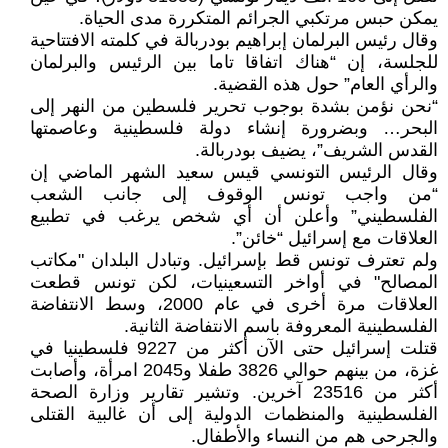
يمكن حبس مرتكبي الجرائم المتكررة مدى الحياة.
وقال رئيس البرلمان إبراهيم بودربالة في كلمته الافتتاحية
للجلسة، إن “هناك اتفاقا تاما بين الرئيس والبرلمان
والرأي العام” حول هذه القضية.
“نحن نؤمن بشدة بوجوب تحرير فلسطين من النهر إلى
البحر… وبضرورة إنشاء دولة فلسطينية وعاصمتها
القدس الشريف”، يضيف بودربالة.
وقال الرئيس التونسي قيس سعيد الشهر الماضي إن
“من واجب تونس الوقوف إلى جانب الشعب
الفلسطيني” وأعلن أن أي شخص يرغب في تطبيع
العلاقات مع إسرائيل “خائن”.
ولم تعترف تونس قط بإسرائيل. وتبادل البلدان "مكاتب
المصالح" في أواخر التسعينيات، لكن تونس قطعت
العلاقات مرة أخرى في عام 2000، وسط الانتفاضة
الفلسطينية المعروفة باسم الانتفاضة الثانية.
قتلت إسرائيل حتى الآن أكثر من 9227 فلسطينيا في
غزة، من بينهم حوالي 3826 طفلا و2045 امرأة، وأصابت
أكثر من 23516 آخرين. وتشير تقارير وزارة الصحة
الفلسطينية والمنظمات الدولية إلى أن غالبية القتلى
والجرحى هم من النساء والأطفال.