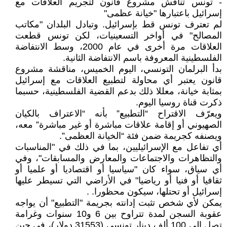
- تونس تناقش مشروع قانون لتجريم العلاقات مع
إسرائيل باعتبارها "خيانة عظمى"
لم تعترف تونس قط بإسرائيل. وتبادل البلدان "مكاتب
المصالح" في أواخر التسعينيات، لكن تونس قطعت
العلاقات مرة أخرى في عام 2000، وسط الانتفاضة
الفلسطينية المعروفة باسم الانتفاضة الثانية.
بدأ البرلمان التونسي، اليوم الخميس، مناقشة مشروع
قانون يعتبر أي محاولة لتطبيع العلاقات مع إسرائيل
بمثابة خيانة، معللا ذلك بدعم القضية الفلسطينية، حسبما
ذكرت قناة روسيا اليوم.
ويعرّف الاقتراح “التطبيع” بأنه “الاعتراف بالكيان
الصهيوني أو إقامة علاقات مباشرة أو غير مباشرة” معه،
ويصنفه كجريمة ضمن فئة “الخيانة العظمى”.
أي تفاعل مع الإسرائيليين، بما في ذلك في "المناسبات
والتظاهرات والاجتماعات والمعارض والمسابقات"، وفي
أي سياق، سواء كان "سياسيا أو اقتصاديا أو علميا أو
ثقافيا أو فنيا أو رياضيا" في الأراضي التي تسيطر عليها
إسرائيل أو تحتلها، سيكون محظورا. .
يمكن لأي شخص تثبت إدانته بجريمة "التطبيع" أن يواجه
عقوبة السجن لمدة تتراوح بين 6 و10 سنوات وغرامة
تصل إلى 100 ألف دينار تونسي (31553 دولار)، في حين