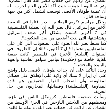
القطاع، عن آرائهم في خطاب لنصر الله طال انتظاره،
وتم بثه اليوم الجمعة، حيث أكد الأمين العام لحزب الله
أن عملية طوفان الأقصى توسعت لتشمل أكثر من جبهة
وساحة قتال.
وخلال مراسم تكريم المقاتلين الذين قتلوا في التصعيد
الأخير مع إسرائيل، قال نصر الله إن العملية الفلسطينية
في 7 أكتوبر كشفت بشكل أكبر ضعف إسرائيل
وهشاشتها، التي بدت "أضعف من بيت العنكبوت".
كما سلط نصر الله الضوء على الصعوبات التي كان على
الفلسطينيين تحملها قبل 7 أكتوبر، قائلا إن “الظروف في
السنوات (القليلة) الأخيرة في فلسطين كانت صعبة
للغاية، خاصة مع (حكومة) بنيامين نتنياهو الفاشية والغبية
والبليدة والوحشية”.
وجدد التأكيد على أن أحداث طوفان الأقصى دليل واضح
على أن إيران لا تملك أي ولاية على الإطلاق على فصائل
المقاومة، وأن أصحاب القرار الحقيقيين هم قادة
المقاومة (الفلسطينية) وفصائلها، المحاربون من أجل
الحرية.
وسألت صحيفة فلسطين كرونيكل الناس في غزة،
ومعظمهم من اللاجئين النازحين في الجزء الأوسط من
القطاع، عن آرائهم في خطاب نصر الله، وإليكم ما قالوه.