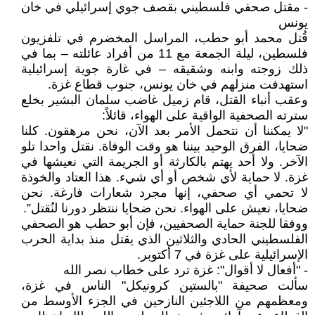
- مقتل صحفي فلسطيني بقصف جوي إسرائيلي في خان
يونس
قُتل محمد أبو حطب، المراسل المخضرم في تلفزيون
فلسطين، ليلة الجمعة مع 11 من أفراد عائلته – بما في
ذلك زوجته وابنه وشقيقه – في غارة جوية إسرائيلية
استهدفت منزلهم في خان يونس، جنوب قطاع غزة.
وعقب أنباء القتل، قام زميل غاضب سلمان البشير بخلع
سترته الصحفية الواقية على الهواء، قائلاً:
"لا يمكننا أن نتحمل الأمر بعد الآن، نحن مرهقون. كلنا
ضحايا، الفرق الوحيد بيننا هو وقت الوفاة. نقتل واحدا تلو
الآخر. ولا أحد يهتم بالكارثة أو الجريمة التي نعيشها في
غزة. لا حماية لأي شخص أو أي شيء. هذا العتاد والخوذة
لا تحمي أي صحفي، إنها مجرد شعارات فارغة. نحن
ضحايا، نعيش على الهواء. نحن ضحايا ننتظر دورنا لنُقتل”.
ووفقا للجنة حماية الصحفيين، فإن أبو حطب هو الصحفي
الفلسطيني الحادي والثلاثين الذي يقتل منذ بداية الحرب
الإسرائيلية على غزة في 7 أكتوبر.
- "أفعال لا أقوال": غزة ترد على خطاب نصر الله
سألت صحيفة "بالستين كرونيكل" الناس في غزة،
ومعظمهم من اللاجئين النازحين في الجزء الأوسط من