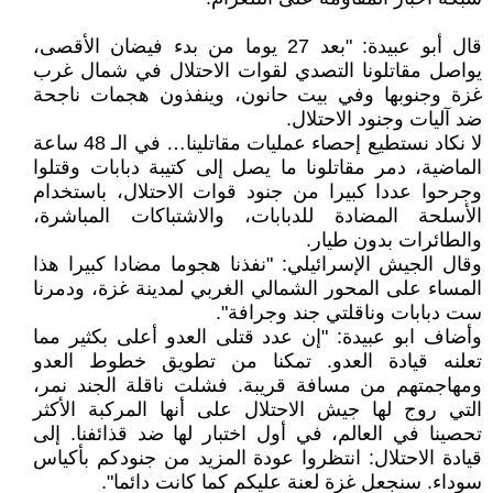
قال أبو عبيدة: "بعد 27 يوما من بدء فيضان الأقصى،
يواصل مقاتلونا التصدي لقوات الاحتلال في شمال غرب
غزة وجنوبها وفي بيت حانون، وينفذون هجمات ناجحة
ضد آليات وجنود الاحتلال.
لا نكاد نستطيع إحصاء عمليات مقاتلينا… في الـ 48 ساعة
الماضية، دمر مقاتلونا ما يصل إلى كتيبة دبابات وقتلوا
وجرحوا عددا كبيرا من جنود قوات الاحتلال، باستخدام
الأسلحة المضادة للدبابات، والاشتباكات المباشرة،
والطائرات بدون طيار.
وقال الجيش الإسرائيلي: "نفذنا هجوما مضادا كبيرا هذا
المساء على المحور الشمالي الغربي لمدينة غزة، ودمرنا
ست دبابات وناقلتي جند وجرافة".
وأضاف ابو عبيدة: "إن عدد قتلى العدو أعلى بكثير مما
تعلنه قيادة العدو. تمكنا من تطويق خطوط العدو
ومهاجمتهم من مسافة قريبة. فشلت ناقلة الجند نمر،
التي روج لها جيش الاحتلال على أنها المركبة الأكثر
تحصينا في العالم، في أول اختبار لها ضد قذائفنا. إلى
قيادة الاحتلال: انتظروا عودة المزيد من جنودكم بأكياس
سوداء. سنجعل غزة لعنة عليكم كما كانت دائما".