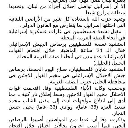
يعتبره لبنان نصراً كبيراً على إسرائيل.
إلا أن إسرائيل تواصل احتلال أجزاء من لبنان، وتحديدا
منطقة مزارع شبعا.
وتعهد حزب الله باستعادة كل شبر من الأراضي اللبنانية
التي احتلتها إسرائيل بما يتعارض مع القانون الدولي.
- مقتل تسعة فلسطينيين في غارات عسكرية إسرائيلية
في أنحاء الضفة الغربية المحتلة
استشهد تسعة فلسطينيين برصاص الجيش الإسرائيلي
خلال الـ 24 ساعة الماضية، خلال اقتحام القوات
الإسرائيلية عدة مدن في أنحاء الضفة الغربية المحتلة.
الخليل (الخليل)
استشهد شابان فلسطينيان، صباح اليوم الجمعة، برصاص
جيش الاحتلال الإسرائيلي في مخيم الفوار للاجئين في
محافظة الخليل جنوب الضفة الغربية.
وبحسب وكالة الأنباء الفلسطينية وفا، اقتحمت قوات
الاحتلال مخيم الفوار للاجئين وسط إطلاق نار كثيف، مما
أدى إلى اندلاع مواجهات أدت إلى مقتل الشاب محمد
سعيد العزة (36 عاما)، ووادي (33 عاما) يحيى حسن
النجار.
وذكرت وفا أن عددا من المواطنين أصيبوا بالرصاص
الحي، فيما أصيب آخرون بحالات اختناق خلال اقتحام