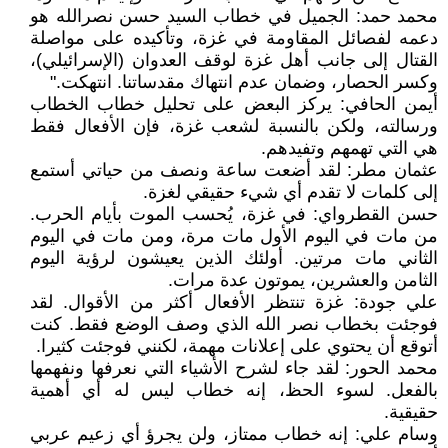
محمد حمد: الجميل في خطاب السيد حسن نصرالله هو
دعمه لفصائل المقاومة في غزة، وتأكيده على مواصلة
القتال إلى جانب أهل غزة لوقف العدوان (الإسرائيلي)،
وكسر الحصار، وضمان عدم انتهاك مقدساتنا. انتهكت."
أيمن الحافي: يركز البعض على تحليل خطاب الخطاب
ورسالته، ولكن بالنسبة لشعب غزة، فإن الأفعال فقط
هي التي تهمهم وتفيدهم.
عثمان مطر: لقد أضعت ساعة ونصف من حياتي أستمع
إلى كلمات لا تقدم أي شيء حقيقي لغزة.
حسن القطرواي: في غزة، يُحسب الموت بأيام الحرب.
من مات في اليوم الأول مات مرة، ومن مات في اليوم
الثاني مات مرتين. أولئك الذين يعيشون لرؤية اليوم
الثامن والعشرين، يموتون عدة مرات.
علي جودة: غزة تنتظر الأفعال أكثر من الأقوال. لقد
فوجئت بخطاب نصر الله الذي وصف الوضع فقط. كنت
أتوقع أن يحتوي على إعلانات مهمة، لكنني فوجئت كثيرا.
محمد الحور: لقد جاء لشرح الأشياء التي نعرفها ونفهمها
بالفعل. لسوء الحظ، إنه خطاب ليس له أي أهمية
حقيقية.
وسام علي: إنه خطاب ممتاز، ولن يجرؤ أي زعيم عربي