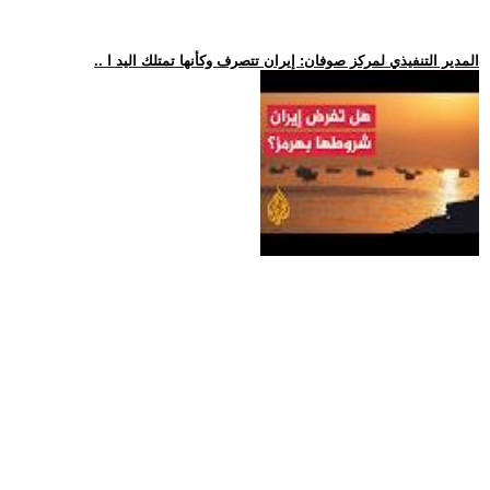
.. المدير التنفيذي لمركز صوفان: إيران تتصرف وكأنها تمتلك اليد ا