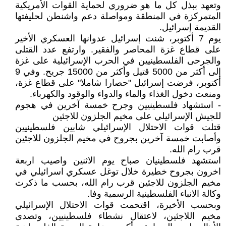
وتعهد ببذل كل ما هو ضروري لحماية القوات الأمريكية
المتمركزة في المنطقة ومواصلة دعم واشنطن لحليفتها
القديمة إسرائيل.
يوم 7 أكتوبر، شنت إسرائيل عدوانها العسكري الأخير
على قطاع غزة المحاصر والفقير. وارتفع عدد القتلى
والجرحى الفلسطينيين في الحرب الإسرائيلية على غزة
إلى أكثر من 5000 قتيل وأكثر من 15000 جريح. وفي 9
أكتوبر، فرضت إسرائيل "حصارا شاملا" على قطاع غزة،
ومنعت دخول الغذاء والماء والدواء والوقود والكهرباء.
- استشهاد فلسطينيين وجرح خمسة آخرين في هجوم
للجيش الإسرائيلي على مخيم الجلزون للاجئين
قتلت قوات الاحتلال الإسرائيلي شابين فلسطينيين
وأصابت خمسة آخرين بجروح في مخيم الجلزون للاجئين
قرب رام الله.
استشهد فلسطينيان صباح يوم الاثنين واصيب اربعة
اخرون بجروح خطيرة خلال توغل عسكري اسرائيلي في
مخيم الجلزون للاجئين قرب رام الله، بحسب ما ذكرت
وكالة الانباء الفلسطينية الرسمية وفا.
وبحسب الأخيرة، اقتحمت قوات الاحتلال الإسرائيلي
مخيم اللاجئين، لاعتقال نشطاء فلسطينيين، وتصدى