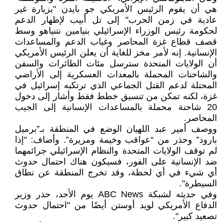
هي أن يقوم الرئيس الأمريكي جو بايدن "بزيارة غير
عادية في زمن الحرب" إلى تل أبيب لإظهار الدعم
لحكومة رئيس الوزراء الإسرائيلي بنيامين نتنياهو وسط
قصف قطاع غزة المحاصر وغياب الدعم والمساعدات
الإنسانية. إنه لأمر مخز للغاية أن يعلن الرئيس الأمريكي
أن الولايات المتحدة سترسل مئات الطائرات والسفن
والشاحنات المحملة بالمعدات العسكرية إلى الأراضي
المحتلة لدعم القتل الجماعي الذي ترتكبه إسرائيل في
غزة، لكنه تمكن من تنسيق خطط فقط وأشار إلى دخول
20 شاحنة محملة بالمساعدات الإنسانية إلى الجيب
المحاصر.
ووصف أمير عبد اللهيان الوضع في المنطقة بـ”برميل
بارود” وحذر من “عواقب وخيمة ومريرة”. وأضاف: "إذا
لم توقف الولايات المتحدة والنظام الإسرائيلي جرائمهما
ضد الإنسانية على الفور، فسيكون هناك احتمال حدوث
أي شيء في أي لحظة، وقد تخرج المنطقة عن نطاق
السيطرة".
وفي حديثه لشبكة ABC News يوم الأحد، حذر وزير
الدفاع الأمريكي لويد أوستن أيضًا من "احتمال حدوث
تصعيد كبير".