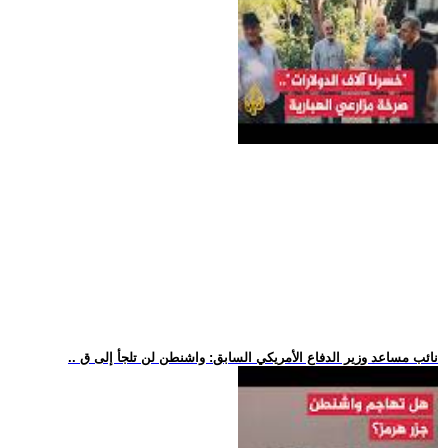
.. نائب مساعد وزير الدفاع الأمريكي السابق: واشنطن لن تلجأ إلى ق