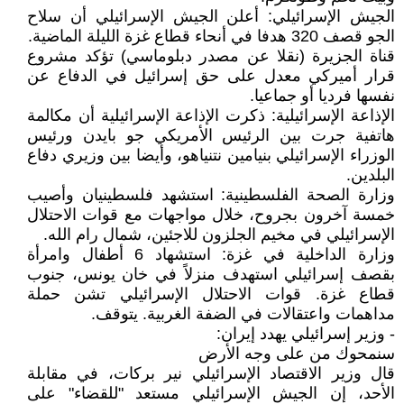
الجيش الإسرائيلي: أعلن الجيش الإسرائيلي أن سلاح
الجو قصف 320 هدفا في أنحاء قطاع غزة الليلة الماضية.
قناة الجزيرة (نقلا عن مصدر دبلوماسي) تؤكد مشروع
قرار أميركي معدل على حق إسرائيل في الدفاع عن
نفسها فرديا أو جماعيا.
الإذاعة الإسرائيلية: ذكرت الإذاعة الإسرائيلية أن مكالمة
هاتفية جرت بين الرئيس الأمريكي جو بايدن ورئيس
الوزراء الإسرائيلي بنيامين نتنياهو، وأيضا بين وزيري دفاع
البلدين.
وزارة الصحة الفلسطينية: استشهد فلسطينيان وأصيب
خمسة آخرون بجروح، خلال مواجهات مع قوات الاحتلال
الإسرائيلي في مخيم الجلزون للاجئين، شمال رام الله.
وزارة الداخلية في غزة: استشهاد 6 أطفال وامرأة
بقصف إسرائيلي استهدف منزلاً في خان يونس، جنوب
قطاع غزة. قوات الاحتلال الإسرائيلي تشن حملة
مداهمات واعتقالات في الضفة الغربية. يتوقف.
- وزير إسرائيلي يهدد إيران:
سنمحوك من على وجه الأرض
قال وزير الاقتصاد الإسرائيلي نير بركات، في مقابلة
الأحد، إن الجيش الإسرائيلي مستعد "للقضاء" على