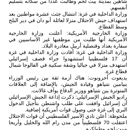
شاهين بمدينة بيت لحم وطالبت عددا من سكانه بتسليم
أنفسهم.
وزارة الداخلية في غزة: انتشال جثث عشرة مواطنين بعد
استهداف جيش الاحتلال منزلا لعائلة أبو دان في دير البلح
وسط القطاع.
وزارة الخارجية الأمريكية: أعلنت وزارة الخارجية
الأمريكية أنها طلبت من موظفيها غير الأساسيين في
سفارة بغداد وقنصلية أربيل مغادرة البلاد.
وزارة الداخلية في غزة: أفادت وزارة الداخلية في غزة
أن 17 فلسطينيا استشهدوا جراء قصف إسرائيلي
استهدف منزلا في جباليا وشقة سكنية في الفالوجا شمال
قطاع غزة.
يديعوت أحرونوت: هناك أزمة ثقة بين رئيس الوزراء
بنيامين نتنياهو وقيادة الجيش، بالإضافة إلى العلاقات
المتوترة بين نتنياهو ووزير الدفاع يوآف غالانت.
راديو الجيش الإسرائيلي: ذكرت إذاعة الجيش الإسرائيلي
أن إسرائيل وافقت على طلب واشنطن بتأجيل الدخول
البري إلى غزة حتى وصول قوات أمريكية إضافية.
ملحوظة: أعلن نادي الأسير الفلسطيني أن قوات الاحتلال
اعتقلت 70 فلسطينياً من مدن رام الله والخليل وأريحا
وبيت لحم وطولكرم.