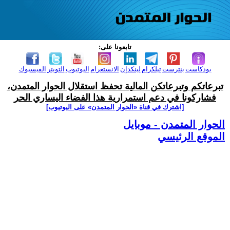
تابعونا على:
بودكاست
بنترست
تيلكرام
لينكدإن
الانستغرام
اليوتيوب
التويتر
الفيسبوك
تبرعاتكم وتبرعاتكن المالية تحفظ استقلال الحوار المتمدن،
فشاركونا في دعم استمرارية هذا الفضاء اليساري الحر
[اشترك في قناة ‫«الحوار المتمدن» على اليوتيوب]
الحوار المتمدن - موبايل
الموقع الرئيسي