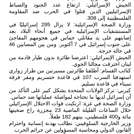
الجيش الإسرائيلي: ارتفاع عدد الجنود والضباط
الإسرائيليين الذين قتلوا في الحرب ضد المقاومة
الفلسطينية إلى 308.
وزارة الصحة الإسرائيلية: لا يزال 295 إسرائيليًا في
المستشفيات الإسرائيلية في جميع أنحاء البلاد بعد
إصابتهم على يد مقاتلي حماس في هجومهم المفاجئ
على جنوب إسرائيل في 7 أكتوبر. ومن بين المصابين 46
في حالة حرجة.
الجيش الإسرائيلي: اعترضنا طائرة بدون طيار قادمة من
لبنان اخترقت مجالنا الجوي.
كتائب القسام: أطلقنا طائرتين مسيرتين من طراز زواري
استهدفتا السرب 107 في قاعدة حتسريم ومقر فرقة
سيناء في قاعدة تسليم.
كيربي: تركز الولايات المتحدة بشكل كبير على التأكد من
أن إسرائيل لديها ما تحتاجه لمواصلة عملياتها ضد حماس.
وزارة الصحة في غزة: ارتكبت قوات الاحتلال الإسرائيلي
خلال الساعات القليلة الماضية 23 مجزرة راح ضحيتها
مائة و400 فلسطيني، بينهم 182 طفلاً.
وزير الخارجية السلوفيني: نطالب بهدنة إنسانية واحترام
القانون الدولي ومحاسبة المسؤولين عن جرائم الحرب