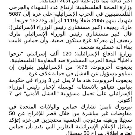
أكثر كثافة مما كان عليه في الأيام السابقة..
وزارة الصحة الفلسطينية: ارتفاع عدد الشهداء والجرحى
الفلسطينيين في الحرب الإسرائيلية على غزة إلى 5087
شهيدا، بينهم 2055 طفلا و1119 امرأة، و15273 جريحا.
مارك ريجيف (كبير مستشاري رئيس الوزراء الإسرائيلي):
قال كبير مستشاري رئيس الوزراء الإسرائيلي مارك
ريجيف إن معركة غزة ستكون صعبة، وأن حماس قامت
ببناء آلة عسكرية ضخمة.
وزارة الدفاع الإسرائيلية: 120 ألف إسرائيلي "نزحوا
داخلياً" نتيجة الحرب المستمرة ضد المقاومة الفلسطينية.
يديعوت أحرونوت: 75% من الإسرائيليين يقولون إن
نتنياهو مسؤول عن الفشل في حماية غلاف غزة.
يديعوت أحرونوت: هدد ما لا يقل عن 3 وزراء في حكومة
بنيامين نتنياهو بالاستقالة كوسيلة لإجبار رئيس الوزراء
الإسرائيلي على تحمل مسؤولية "الفشل الأمني" في 7
أكتوبر.
نيويورك تايمز: تشارك حماس والولايات المتحدة في
مفاوضات غير مباشرة من خلال قطر للإفراج عن 50
سجينًا ورهينة مزدوجي الجنسية محتجزين في غزة (تؤكد
وسائل الإعلام الإسرائيلية التقارير التي تفيد بأن حماس
تعتزم إطلاق سراح 50 سجينًا).