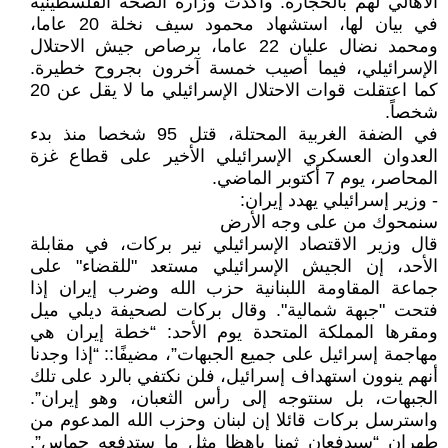
الأهالي لهم بالحجارة. وأكدت وزارة الصحة الفلسطينية
في بيان لها، استشهاد محمود سيف نخلة 20 عاما،
ومحمد نضال عليان 22 عاما، برصاص جيش الاحتلال
الإسرائيلي، فيما أصيب خمسة آخرون بجروح خطيرة.
كما اعتقلت قوات الاحتلال الإسرائيلي ما لا يقل عن 20
شخصاً.
في الضفة الغربية المحتلة، قتل 95 شخصا منذ بدء
العدوان العسكري الإسرائيلي الأخير على قطاع غزة
المحاصر، يوم 7 أكتوبر الماضي.
- وزير إسرائيلي يهدد إيران:
سنمحوك من على وجه الأرض
قال وزير الاقتصاد الإسرائيلي نير بركات، في مقابلة
الأحد، إن الجيش الإسرائيلي مستعد "للقضاء" على
جماعة المقاومة اللبنانية حزب الله وضرب إيران إذا
فتحت "جبهة شمالية". وقال بركات لصحيفة ديلي ميل
ومقرها المملكة المتحدة يوم الأحد: “خطة إيران هي
مهاجمة إسرائيل على جميع الجبهات”، مضيفًا:: “إذا وجدنا
أنهم ينوون استهداف إسرائيل، فلن نكتفي بالرد على تلك
الجبهات، بل سنتوجه إلى رأس الثعبان، وهو إيران”.
واسترسل بركات قائلا إن لبنان وحزب الله المدعوم من
طهران “سيدفعان ثمنا باهظا مثل ما ستدفعه حماس”.