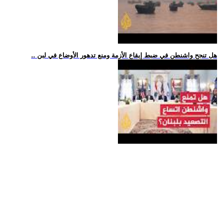
.. هل تنجح واشنطن في ضبط إيقاع الأزمة ومنع تدهور الأوضاع في لبن