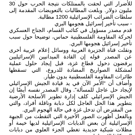
للأضرار التي لحقت بالممتلكات نتيجة الحرب حول 30
مليون دولار. وبلغت المطالبات بالتعويضات المقدمة إلى
سلطات الضرائب الإسرائيلية 1200 مطالبة.
- سبب تأخير إسرائيل هجومها البري
قدم مصدر مسؤول في كتائب القسام، الجناح العسكري
لحركة المقاومة الفلسطينية حماس، توضيحا حول سبب
تأخير إسرائيل هجومها البري.
ونقلت قناة الجزيرة العربية ووسائل إعلام عربية أخرى
عن المصدر قوله إن القادة الميدانيين الإسرائيليين
يرفضون دخول قطاع غزة، قبل إيجاد حلول عملية
لمشكلة الصواريخ المضادة للدروع، التي تسقطها
طائرات المقاومة الفلسطينية بدون طيار.
وأضاف أن “الأمر الآن في يد قيادة الجيش الإسرائيلي
لإيجاد حل عاجل للمسألة”. وقال المصدر نفسه أيضًا إن
الجيش الإسرائيلي كلف إدارة تطوير الأسلحة الأرضية
بتطوير هذا الحل العاجل لكل دبابة وناقلة أفراد، والتي
من المفترض أن تدخل غزة في حالة الهجوم البري.
وبالفعل أظهرت الصور الأخيرة التي التقطت من الجبهة
الإسرائيلية أن بعض الدبابات الإسرائيلية لديها خيمة أو
مظلات شبكية حديدية تغطي الجزء العلوي من دبابات