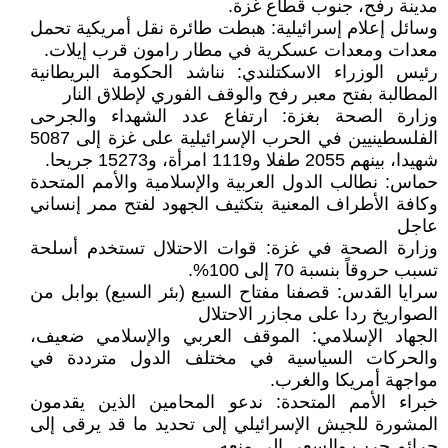
مدينة رفح، جنوب قطاع غزة.
وسائل إعلام إسرائيلية: هبطت طائرة نقل أمريكية تحمل
معدات ومعدات عسكرية في مطار رامون قرب إيلات.
رئيس الوزراء الاسكتلندي: نناشد الحكومة البريطانية
المطالبة بفتح معبر رفح والوقف الفوري لإطلاق النار
وزارة الصحة بغزة: ارتفاع عدد الشهداء والجرحى
الفلسطينيين في الحرب الإسرائيلية على غزة إلى 5087
شهيدا، بينهم 2055 طفلا و1119 امرأة، و15273 جريحا.
حماس: نطالب الدول العربية والإسلامية والأمم المتحدة
وكافة الأطراف المعنية بتكثيف الجهود لفتح ممر إنساني
عاجل
وزارة الصحة في غزة: قوات الاحتلال تستخدم أسلحة
تسبب حروقاً بنسبة 70 إلى 100%.
سرايا القدس: قصفنا مفتاح السبع (بئر السبع) بوابل من
الصواريخ ردا على مجازر الاحتلال
الجهاد الإسلامي: الموقف العربي والإسلامي ضعيف،
والحركات السياسية في مختلف الدول مترددة في
مواجهة أمريكا والغرب.
خبراء الأمم المتحدة: ندعو المحامين الذين يقدمون
المشورة للجيش الإسرائيلي إلى تحديد ما قد يرقى إلى
جرائم حرب والسعي إلى منعه.