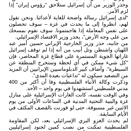
وحذر الوزير من أن إسرائيل ستلاحق “رؤوس إيران” إذا
لزم الأمر.
“لدى إسرائيل رسالة واضحة للغاية لأعدائنا. ونحن نقول
لهم، انظروا إلى ما يحدث في غزة – سوف تحصلون
على نفس المعاملة إذا هاجمتمونا. سوف نقوم بمسحك
من على وجه الأرض"، يحذر وزير الاقتصاد الإسرائيلي.
من جانبه، حذر وزير الخارجية الإيراني حسين أمير عبد
اللهيان واشنطن وتل أبيب من أنه إذا لم توقف إسرائيل
غاراتها الجوية المستمرة على قطاع غزة المحاصر، فإن
"كل شيء ممكن في أي لحظة وستخرج المنطقة عن
السيطرة". وأضاف كبير الدبلوماسيين الإيرانيين أن المزيد
من التصعيد سيكون له “تداعيات بعيدة المدى”.
وذكرت وكالة الأنباء الفلسطينية وفا أن أكثر من 400
مدني فلسطيني استشهدوا في يوم واحد – الأحد.
وفي الوقت نفسه، كانت الغارات الإسرائيلية على منازل
غزة والبنية التحتية المدنية في الساعات الأولى من يوم
الاثنين غير مسبوقة، حتى لو قورنت بالقصف المكثف في
الأيام السابقة.
لم يحدث الغزو البري الإسرائيلي بعد، لكن المقاومة
الفلسطينية تمكنت من نصب كمين لجنود إسرائيليين