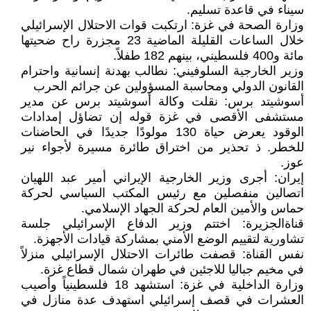
سيناء في قاعدة تسليم.
وزارة الصحة في غزة: ارتكبت قوات الاحتلال الإسرائيلي
خلال الساعات القليلة الماضية 23 مجزرة راح ضحيتها
مائة و400 فلسطيني، بينهم 182 طفلاً.
وزير الخارجية السلوفيني: نطالب بهدنة إنسانية واحترام
القانون الدولي ومحاسبة المسؤولين عن جرائم الحرب
أسوشيتد برس: نقلت وكالة أسوشيتد برس عن مدير
مستشفى الأقصى في غزة قوله إن تضاؤل ​​إمدادات
الوقود يعرض حياة 130 مولودًا جديدًا في الحاضنات
للخطر. ذ تحذير من اختراق طائرة مسيرة لأجواء نير
عوز.
إيران: أجرى وزير الخارجية الإيراني أمير عبد اللهيان
اتصالين منفصلين مع رئيس المكتب السياسي لحركة
حماس والأمين العام لحركة الجهاد الإسلامي.
قناةالجزيرة: اختتم وزير الدفاع الإسرائيلي جلسة
تشاورية لتقييم الوضع الأمني ​​بمشاركة قيادات الأجهزة.
نفس القناة: قصفت طائرات الاحتلال الإسرائيلي منزلاً
في مخيم جباليا للاجئين في طهران شمال قطاع غزة.
وزارة الداخلية في غزة: استشهد 18 فلسطينياً وأصيب
العشرات في قصف إسرائيلي استهدف عدة منازل في