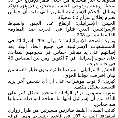
مفاوضات غير مباشرة من خلال قطر للإفراج عن 50
سجينًا ورهينة مزدوجي الجنسية محتجزين في غزة (تؤكد
وسائل الإعلام الإسرائيلية التقارير التي تفيد بأن حماس
تعتزم إطلاق سراح 50 سجينًا).
الجيش الإسرائيلي: ارتفاع عدد الجنود والضباط
الإسرائيليين الذين قتلوا في الحرب ضد المقاومة
الفلسطينية إلى 308.
وزارة الصحة الإسرائيلية: لا يزال 295 إسرائيليًا في
المستشفيات الإسرائيلية في جميع أنحاء البلاد بعد
إصابتهم على يد مقاتلي حماس في هجومهم المفاجئ
على جنوب إسرائيل في 7 أكتوبر. ومن بين المصابين 46
في حالة حرجة.
الجيش الإسرائيلي: اعترضنا طائرة بدون طيار قادمة من
لبنان اخترقت مجالنا الجوي.
كيربي: لا توجد مؤشرات على أن أي شخص آخر يريد
التصعيد بشكل مكثف.
نفس المسؤول: تركز الولايات المتحدة بشكل كبير على
التأكد من أن إسرائيل لديها ما تحتاجه لمواصلة عملياتها
ضد حماس.
كتائب القسام: أطلقنا طائرتين مسيرتين من طراز زواري
استهدفتا السرب 107 في قاعدة حتسريم ومقر فرقة