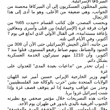
الميركافا الإسرائيلية.
يشير المحللون العسكريون إلى أن الميركافا محصنة من
الجوانب، وهي ضعيفة من الأعلى، وهو ما أدى إلى هذا
الارتجال.
وبحسب المصدر، فإن كتائب القسام «حيدت 65% من
قوات فرقة غزة (الإسرائيلية) بين قتلى وأسرى ومعاقين
بإعاقة مستدامة»، في القتال الأولي الذي اندلع في يوم 7
أكتوبر، وفي الأيام التي تلته.
من جانبه، أعلن الجيش الإسرائيلي حتى الآن أن 308 من
الجنود والضباط، بينهم ضباط رفيعو المستوى، قتلوا منذ 7
أكتوبر، وأن 1210 منهم سيتركون الخدمة العسكرية
بشكل دائم.
- إيران تحذر من "تداعيات بعيدة المدى" للعدوان على
غزة
اتهم وزير الخارجية الإيراني حسين أمير عبد اللهيان
الولايات المتحدة بشن "حرب بالوكالة ضد الفلسطينيين"
وحذر من عواقب وخيمة إذا لم يتوقف قصف غزة وإذا
شنت إسرائيل غزوا بريا.
جاءت هذه التصريحات خلال مؤتمر صحفي مع نظيرته
الجنوب أفريقية ناليدي باندور في طهران يوم الأحد.
وقال الدبلوماسي الإيراني: "الحقيقة المرة والمؤسفة"