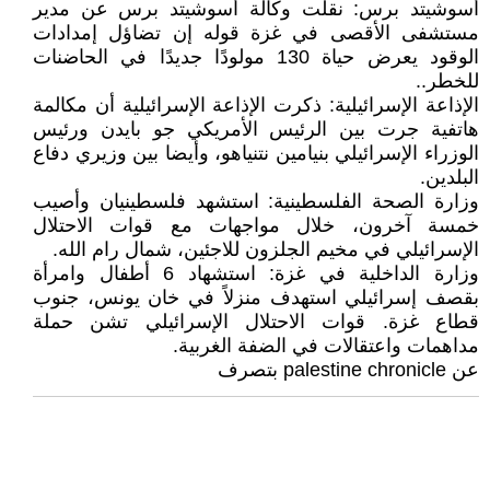
أسوشيتد برس: نقلت وكالة أسوشيتد برس عن مدير
مستشفى الأقصى في غزة قوله إن تضاؤل ​​إمدادات
الوقود يعرض حياة 130 مولودًا جديدًا في الحاضنات
للخطر..
الإذاعة الإسرائيلية: ذكرت الإذاعة الإسرائيلية أن مكالمة
هاتفية جرت بين الرئيس الأمريكي جو بايدن ورئيس
الوزراء الإسرائيلي بنيامين نتنياهو، وأيضا بين وزيري دفاع
البلدين.
وزارة الصحة الفلسطينية: استشهد فلسطينيان وأصيب
خمسة آخرون، خلال مواجهات مع قوات الاحتلال
الإسرائيلي في مخيم الجلزون للاجئين، شمال رام الله.
وزارة الداخلية في غزة: استشهاد 6 أطفال وامرأة
بقصف إسرائيلي استهدف منزلاً في خان يونس، جنوب
قطاع غزة. قوات الاحتلال الإسرائيلي تشن حملة
مداهمات واعتقالات في الضفة الغربية.
عن palestine chronicle بتصرف