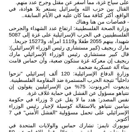
على سياج غزة، مما أسفر عن مقتل وجرح عدد منهم.
القتال بين حزب الله وإسرائيل يستعر بلا هوادة، في
الواقع، أكثر كثافة مما كان عليه في الأيام السابقة..
- قصاصات من هنا وهناك
وزارة الصحة الفلسطينية: ارتفاع عدد الشهداء والجرحى
الفلسطينيين في الحرب الإسرائيلية على غزة إلى 5087
شهيدا، بينهم 2055 طفلا و1119 امرأة، و15273 جريحا.
مارك ريجيف (كبير مستشاري رئيس الوزراء الإسرائيلي):
قال كبير مستشاري رئيس الوزراء الإسرائيلي مارك
ريجيف إن معركة غزة ستكون صعبة، وأن حماس قامت
ببناء آلة عسكرية ضخمة.
وزارة الدفاع الإسرائيلية: 120 ألف إسرائيلي "نزحوا
داخلياً" نتيجة الحرب المستمرة ضد المقاومة الفلسطينية.
يديعوت أحرونوت: 75% من الإسرائيليين يقولون إن
نتنياهو مسؤول عن الفشل في حماية غلاف غزة.
نفس المصدر: هدد ما لا يقل عن 3 وزراء في حكومة
بنيامين نتنياهو بالاستقالة كوسيلة لإجبار رئيس الوزراء
الإسرائيلي على تحمل مسؤولية "الفشل الأمني" في 7
أكتوبر.
نيويورك تايمز: تشارك حماس والولايات المتحدة في