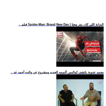
.. فيلم Spider-Man: Brand New Day | البداية اللي كان بيتر محتا
.. محمد عدوية يكشف كواليس ألبومه الجديد ومشروع عن والده أحمد عد