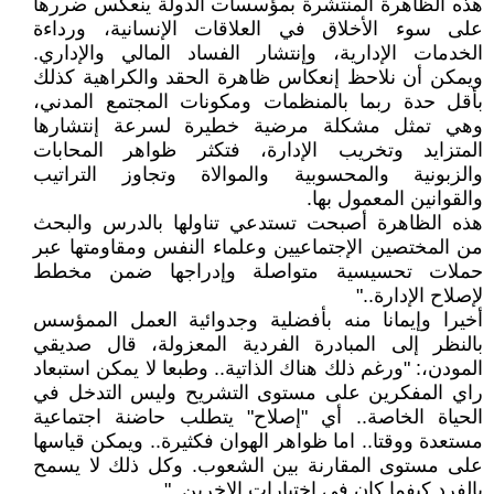
هذه الظاهرة المنتشرة بمؤسسات الدولة ينعكس ضررها
على سوء الأخلاق في العلاقات الإنسانية، ورداءة
الخدمات الإدارية، وإنتشار الفساد المالي والإداري.
ويمكن أن نلاحظ إنعكاس ظاهرة الحقد والكراهية كذلك
بأقل حدة ربما بالمنظمات ومكونات المجتمع المدني،
وهي تمثل مشكلة مرضية خطيرة لسرعة إنتشارها
المتزايد وتخريب الإدارة، فتكثر ظواهر المحابات
والزبونية والمحسوبية والموالاة وتجاوز التراتيب
والقوانين المعمول بها.
هذه الظاهرة أصبحت تستدعي تناولها بالدرس والبحث
من المختصين الإجتماعيين وعلماء النفس ومقاومتها عبر
حملات تحسيسية متواصلة وإدراجها ضمن مخطط
لإصلاح الإدارة.."
أخيرا وإيمانا منه بأفضلية وجدوائية العمل الممؤسس
بالنظر إلى المبادرة الفردية المعزولة، قال صديقي
المودن،: "ورغم ذلك هناك الذاتية.. وطبعا لا يمكن استبعاد
راي المفكرين على مستوى التشريح وليس التدخل في
الحياة الخاصة.. أي "إصلاح" يتطلب حاضنة اجتماعية
مستعدة ووقتا.. اما ظواهر الهوان فكثيرة.. ويمكن قياسها
على مستوى المقارنة بين الشعوب. وكل ذلك لا يسمح
بالفرد كيفما كان في اختيارات الاخرين.."