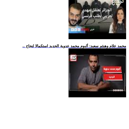
.. محمد علام وهيثم سعيد: ألبوم محمد عدوية الجديد استكمالا لنجاح