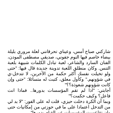
شاركني صباح أمس، وعيناي تحرقانني لعلة مروري بليلة
بيضاء خاصم فيها النوم جفوني، صديقي مصطفى المودن،
الفنان السارد والشاعر، لعبة تبادل الكلمات شبيهة بلعبة
التنس. وكان منطلق اللعبة تدوينة جديدة قال فيها: "حتى
ولو تخيلت نفسك أكثر حكمة من الآخرين، لا تتدخل-ي
في شؤونهم." وكأول معلق، كتبت له متسائلا: "حتى وإن
كانت شؤونهم شعوذة؟؟"
أجابتي: "اذا لم تقم المؤسسات بدورها.. فماذا انت
فاعل؟ وكيف حكمت؟"
وبما أن الكرة دخلت حيزي، قلت له على الفور: "لا بد لي
من التدخل اعتمادا على ما في حوزتي من إمكانيات حتى
وإن تقاعست المؤسسات عن القيام بدورها"..