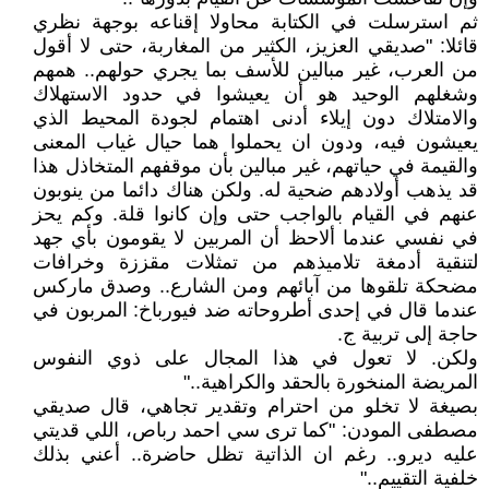
ثم استرسلت في الكتابة محاولا إقناعه بوجهة نظري
قائلا: "صديقي العزيز، الكثير من المغاربة، حتى لا أقول
من العرب، غير مبالين للأسف بما يجري حولهم.. همهم
وشغلهم الوحيد هو أن يعيشوا في حدود الاستهلاك
والامتلاك دون إيلاء أدنى اهتمام لجودة المحيط الذي
يعيشون فيه، ودون ان يحملوا هما حيال غياب المعنى
والقيمة في حياتهم، غير مبالين بأن موقفهم المتخاذل هذا
قد يذهب أولادهم ضحية له. ولكن هناك دائما من ينوبون
عنهم في القيام بالواجب حتى وإن كانوا قلة. وكم يحز
في نفسي عندما ألاحظ أن المربين لا يقومون بأي جهد
لتنقية أدمغة تلاميذهم من تمثلات مقززة وخرافات
مضحكة تلقوها من آبائهم ومن الشارع.. وصدق ماركس
عندما قال في إحدى أطروحاته ضد فيورباخ: المربون في
حاجة إلى تربية ج.
ولكن. لا تعول في هذا المجال على ذوي النفوس
المريضة المنخورة بالحقد والكراهية.."
بصيغة لا تخلو من احترام وتقدير تجاهي، قال صديقي
مصطفى المودن: "كما ترى سي احمد رباص، اللي قديتي
عليه ديرو.. رغم ان الذاتية تظل حاضرة.. أعني بذلك
خلفية التقييم.."