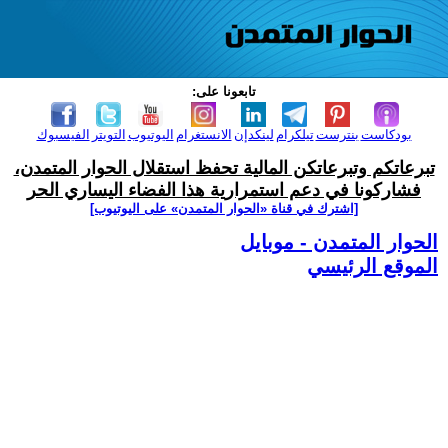
تابعونا على:
بودكاست
بنترست
تيلكرام
لينكدإن
الانستغرام
اليوتيوب
التويتر
الفيسبوك
تبرعاتكم وتبرعاتكن المالية تحفظ استقلال الحوار المتمدن،
فشاركونا في دعم استمرارية هذا الفضاء اليساري الحر
[اشترك في قناة ‫«الحوار المتمدن» على اليوتيوب]
الحوار المتمدن - موبايل
الموقع الرئيسي