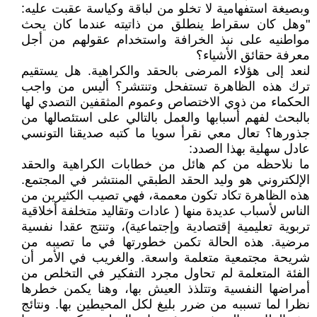
وبصيغة استفهامية لا تخلو من لباقة وكياسة عقبت عليه:
"وهل كان سقراط ينطلق من ذاتيته عندما كان يحث
مواطنيه على نبذ الخرافة واستخدام عقولهم من أجل
معرفة حقائق الأشياء؟
لنعد إلى هؤلاء المرضى بالحقد والكراهية. هل يستقيم
ترك هذه الظاهرة تستفحل وتنتشر؟ أليس من واجب
الحكماء من ذوي الاختصاص وعموم المثقفين التصدي لها
بالبحث لفهم أسبابها والعمل بالتالي على استئصالها من
جذورها؟ تعال معي نقرأ سويا ما كتبه صديقنا التونسي
عادل سهلية بهذا الصدد:
ما نلاحظه من كم هائل من خطابات الكراهية والحقد
الإلكتروني هو وليد الحقد الطبقي المنتشر في المجتمع.
هذه الظاهرة تكاد تكون معممة، فهي تصيب الكثيرين من
الناس لأسباب عديدة منها ( عادات وتقاليد متخلفة أخلاقية
تربوية تعليمية إقتصادية وإجتماعية)، وتنتج عقدا نفسية
مرضية. هذه الحالة تكمن خطورتها في ما تصيبه من
شريحة مجتمعية متعلمة واسعة. والغريب في الأمر أن
الفئة المتعلمة لم تحاول مجرد التفكير في التخلص من
أمراضها النفسية وتتلذذ العيش بها، وهنا يكمن خطرها
نظرا لما تسببه من ضرر بليغ لكل المحيطين بها. ونتائج