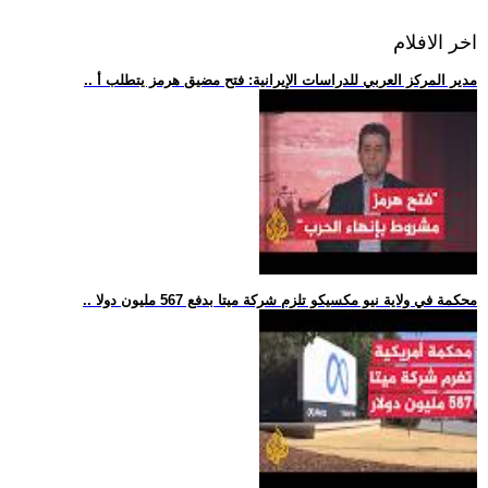
اخر الافلام
.. مدير المركز العربي للدراسات الإيرانية: فتح مضيق هرمز يتطلب أ
.. محكمة في ولاية نيو مكسيكو تلزم شركة ميتا بدفع 567 مليون دولا