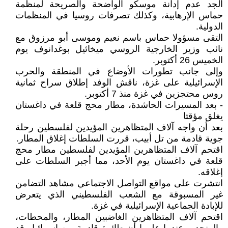
الجد عدم إدانة موسكو الواضحة والصريحة لمنظمة
حماس الإرهابية، وكذلك تصرفات روسيا في المنظمات
الدولية.
التقى مسؤولا حماس باسم نعيم وموسى أبو مرزوق مع
نائب وزير الخارجية الروسي ميخائيل بوغدانوف يوم
الخميس 26 أكتوبر.
وإلى جانب تطورات الأوضاع في المنطقة والحرب
الإسرائيلية على غزة، ناقش الوفد إطلاق سراح ثمانية
روس محتجزين في غزة منذ 7 أكتوبر.
- بعد المسيرات الحاشدة، مطار محج قلعة في داغستان
يغلق مؤقتا
بعد أن واجه آلاف المتظاهرين المؤيدين لفلسطين رحلة
جوية قادمة من تل أبيب، قررت السلطات إغلاق المطار.
اقتحم آلاف المتظاهرين المؤيدين لفلسطين مطار محج
قلعة في داغستان يوم الأحد، مما أجبر السلطات على
إغلاقه.
انتشرت على مواقع التواصل الاجتماعي مشاهد التضامن
غير المسبوقة مع الشعب الفلسطيني الذي يتعرض
للإبادة الجماعية الإسرائيلية في غزة.
اقتحم آلاف المتظاهرين الغاضبين المطار، والمحطات،