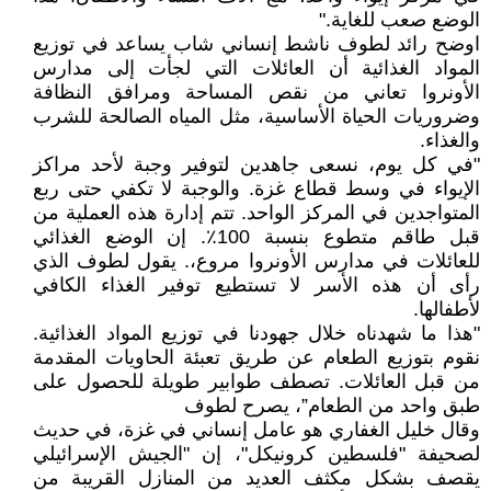
الوضع صعب للغاية."
اوضح رائد لطوف ناشط إنساني شاب يساعد في توزيع
المواد الغذائية أن العائلات التي لجأت إلى مدارس
الأونروا تعاني من نقص المساحة ومرافق النظافة
وضروريات الحياة الأساسية، مثل المياه الصالحة للشرب
والغذاء.
"في كل يوم، نسعى جاهدين لتوفير وجبة لأحد مراكز
الإيواء في وسط قطاع غزة. والوجبة لا تكفي حتى ربع
المتواجدين في المركز الواحد. تتم إدارة هذه العملية من
قبل طاقم متطوع بنسبة 100٪. إن الوضع الغذائي
للعائلات في مدارس الأونروا مروع،. يقول لطوف الذي
رأى أن هذه الأسر لا تستطيع توفير الغذاء الكافي
لأطفالها.
"هذا ما شهدناه خلال جهودنا في توزيع المواد الغذائية.
نقوم بتوزيع الطعام عن طريق تعبئة الحاويات المقدمة
من قبل العائلات. تصطف طوابير طويلة للحصول على
طبق واحد من الطعام”، يصرح لطوف
وقال خليل الغفاري هو عامل إنساني في غزة، في حديث
لصحيفة "فلسطين كرونيكل"، إن "الجيش الإسرائيلي
يقصف بشكل مكثف العديد من المنازل القريبة من