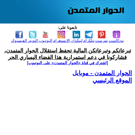
تابعونا على:
بودكاست
بنترست
تيلكرام
لينكدإن
الانستغرام
اليوتيوب
التويتر
الفيسبوك
تبرعاتكم وتبرعاتكن المالية تحفظ استقلال الحوار المتمدن،
فشاركونا في دعم استمرارية هذا الفضاء اليساري الحر
[اشترك في قناة ‫«الحوار المتمدن» على اليوتيوب]
الحوار المتمدن - موبايل
الموقع الرئيسي