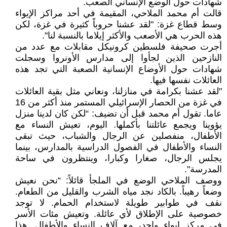
شهادات حول الوضع الإنساني الصعب.
قالت أم محمد الملاحي، المقيمة في أحد مراكز الإيواء
وسط قطاع غزة: "لقد عشنا حروباً كثيرة في غزة، لكن
هذه الحرب هي الأصعب والأكثر إيلاما بالنسبة لنا".
أجرت صحيفة فلسطين كرونيكل مقابلات مع عدد من
النازحين الذين لجأوا إلى مدارس الأونروا وسجلت
شهادات حول الأوضاع الإنسانية الصعبة التي تجد هذه
العائلات نفسها فيها.
"لقد عشنا بكرامة في منازلنا، ونعاني مثل بقية العائلات
في غزة من الحصار الإسرائيلي المستمر منذ أكثر من 16
عاما. تقول أم محمد قبل أن تضيف: “لكن كان لدينا منزل
يؤوينا ويجمع عائلتنا بأكملها. اليوم، تعيش النساء مع
الأطفال، منفصلين عن الرجال والشباب، حيث تبقى
النساء والأطفال في الفصول الدراسية بالمدارس، بينما
يجلس الرجال، صغارا وكبارا، وينتظرون في ساحة
المدرسة".
ووصف الملاحي الوضع في الملجأ قائلاً: “نحن نعيش
وضعاً رهيباً. بالكاد نجد مياه الشرب والقليل من الطعام.
نقف في طوابير طويلة لاستخدام الحمام. لا توجد
خصوصية على الإطلاق لأي عائلة. وتعيش مئات الأسر
في مركز إيواء واحد، مع آلاف النساء والأطفال. هذا