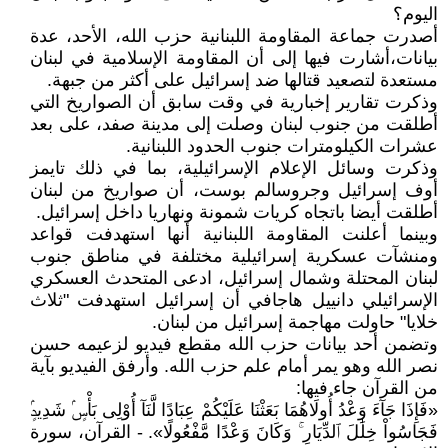
اليوم؟
أصدرت جماعة المقاومة اللبنانية حزب الله، الأحد، عدة
بيانات،أشارت فيها إلى أن المقاومة الإسلامية في لبنان
مستعدة لتصعيد قتالها ضد إسرائيل على أكثر من جبهة.
وذكرت تقارير إخبارية في وقت سابق أن الصواريخ التي
أطلقت من جنوب لبنان وصلت إلى مدينة صفد، على بعد
عشرات الكيلومترات جنوب الحدود اللبنانية.
وذكرت وسائل الإعلام الإسرائيلية، بما في ذلك تايمز
أوف إسرائيل وجروسالم بوست، أن صواريخ من لبنان
أطلقت أيضا باتجاه كريات شمونة ونهاريا داخل إسرائيل.
وبينما أعلنت المقاومة اللبنانية أنها استهدفت قواعد
ومنشآت عسكرية إسرائيلية مختلفة في مناطق جنوب
لبنان المحتلة وشمال إسرائيل، ادعى المتحدث العسكري
الإسرائيلي دانييل هاجافي أن إسرائيل استهدفت "ثلاث
خلايا" حاولت مهاجمة إسرائيل من لبنان.
وتضمن أحد بيانات حزب الله مقطع فيديو لزعيمه حسن
نصر الله وهو يمر أمام علم حزب الله. وأرفق الفيديو بآية
من القرآن جاء فيها:
«فَإِذَا جَآءَ وَعْدُ أُولَاهُمَا بَعَثْنَا عَلَيْكُمْ عِبَادًا لَّنَآ أُوْلِى بَأْسٍۢ شَدِيدٍۢ
فَجَاسُواْ خِلَٰلَ ٱلدِّيَارِ ۚ وَكَانَ وَعْدًا مَّفْعُولًا». - القرآن، سورة