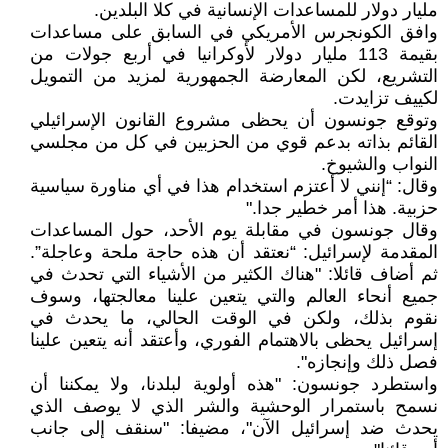
مليار دولار للمساعدات الإنسانية في كلا البلدين.
وافق الكونجرس الأمريكي في السابق على مساعدات
بقيمة 113 مليار دولار لأوكرانيا في أربع جولات من
التشريع، لكن المعارضة الجمهورية لمزيد من التمويل
لكييف تزايدت.
وتوقع جونسون أن يحظى مشروع القانون الإسرائيلي
القائم بذاته بدعم قوي من الحزبين في كل من مجلسي
النواب والشيوخ.
وقال: “إنني لا أعتزم استخدام هذا في أي مناورة سياسية
حزبية. هذا أمر خطير جدا."
وقال جونسون في مقابلة يوم الأحد، حول المساعدات
المقدمة لإسرائيل: “نعتقد أن هذه حاجة ملحة وعاجلة”.
ثم أضاف قائلا: "هناك الكثير من الأشياء التي تحدث في
جميع أنحاء العالم والتي يتعين علينا معالجتها، وسوف
نقوم بذلك، ولكن في الوقت الحالي، ما يحدث في
إسرائيل يحظى بالاهتمام الفوري، وأعتقد أنه يتعين علينا
فصل ذلك وإنجازه".
واستطرد جونسون: "هذه أولوية لبلدنا، ولا يمكننا أن
نسمح باستمرار الوحشية والشر الذي لا يوصف الذي
يحدث ضد إسرائيل الآن"، مضيفا: "سنقف إلى جانب