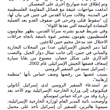
وتم إطلاق عدة صواريخ أخرى على المعسكر.
اندلعت مواجهات عنيفة مع فصائل المقاومة الفلسطينية
في المدينة. وقالت سرايا القدس في جنين في بيان لها،
إن “سقوط قتلى وجرحى في صفوف العدو بعد العملية
المضادة الواسعة التي نفذها اللواء”.
وفي شريط فيديو نشرته سرايا القدس، يظهر مقاومون
فلسطينيون يقومون بتفجير عبوة ناسفة باتجاه جرافات
الاحتلال عند مدخل مخيم جنين للاجئين.
كما دمر الجيش الإسرائيلي عددا من المحلات التجارية
والمباني في جنين، إلى جانب تمثال دوار الخيل. والنصب
التذكاري على شكل حصان، مصنوع من بقايا سيارة
إسعاف قصفها الجيش الإسرائيلي عام 2002.
- إسرائيل تستدعي السفير الروسي
بسبب غضبها من رفضها وصف حماس بأنها "منظمة
إرهابية"،
تم استدعاء السفير الروسي لدى إسرائيل أناتولي
فيكتوتوف إلى وزارة الخارجية الإسرائيلية يوم الأحد بعد
زيارة وفد من حركة حماس لموسكو.
وأوضحت نائبة المدير العام لوزارة الخارجية الإسرائيلية،
سيمونا هالبرين، للسفير أن إسرائيل تأخذ على محمل