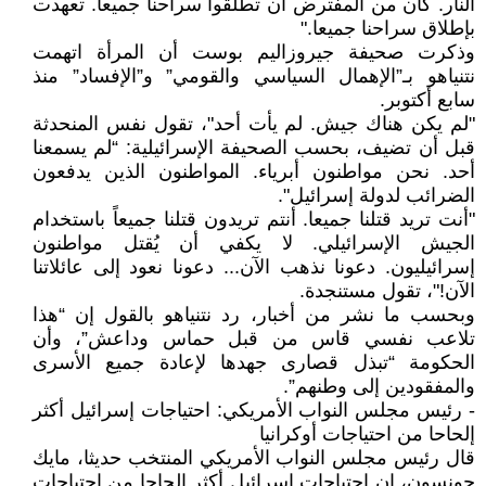
النار. كان من المفترض أن تطلقوا سراحنا جميعاً. تعهدت
بإطلاق سراحنا جميعا."
وذكرت صحيفة جيروزاليم بوست أن المرأة اتهمت
نتنياهو بـ”الإهمال السياسي والقومي” و”الإفساد” منذ
سابع أكتوبر.
"لم يكن هناك جيش. لم يأت أحد"، تقول نفس المنحدثة
قبل أن تضيف، بحسب الصحيفة الإسرائيلية: “لم يسمعنا
أحد. نحن مواطنون أبرياء. المواطنون الذين يدفعون
الضرائب لدولة إسرائيل".
"أنت تريد قتلنا جميعا. أنتم تريدون قتلنا جميعاً باستخدام
الجيش الإسرائيلي. لا يكفي أن يُقتل مواطنون
إسرائيليون. دعونا نذهب الآن... دعونا نعود إلى عائلاتنا
الآن!"، تقول مستنجدة.
وبحسب ما نشر من أخبار، رد نتنياهو بالقول إن “هذا
تلاعب نفسي قاس من قبل حماس وداعش”، وأن
الحكومة “تبذل قصارى جهدها لإعادة جميع الأسرى
والمفقودين إلى وطنهم”.
- رئيس مجلس النواب الأمريكي: احتياجات إسرائيل أكثر
إلحاحا من احتياجات أوكرانيا
قال رئيس مجلس النواب الأمريكي المنتخب حديثا، مايك
جونسون، إن احتياجات إسرائيل أكثر إلحاحا من احتياجات