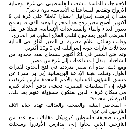
الاحتياجات الماسة للشعب الفلسطيني في غزة، وحماية
الأرواح وتقديم المساعدات الأساسية دون تأخير".
منذ أن فرضت إسرائيل "حصارا كاملا" على غزة في 9
أكتوبر، أصبح معبر رفح هو المخرج الوحيد الذي قد يسمح
بعبور الغذاء والماء والمساعدات الإنسانية، فضلا عن نقل
المرضى الذين يحتاجون لتلقي العلاج الطبي في الخارج.
وقالت وسائل إعلام مصرية إن المعبر أُغلق في البداية
بعد ثلاث غارات جوية إسرائيلية في 9 و10 أكتوبر.
وتم فتح المعبر في 21 أكتوبر للسماح لعدد محدود من
الشاحنات بنقل المساعدات إلى غزة من مصر.
ومع ذلك، يبدو أن مصر مترددة في فتح الحدود لفترات
أطول. ونقلت هيئة الإذاعة البريطانية (بي بي سي) عن
منسق الشؤون الإنسانية بالأمم المتحدة مارتن غريفيث
قوله إن "السلطات المصرية تخشى تدفق أعداد كبيرة
من سكان غزة - الذين ستكون مسؤولة عنهم بعد ذلك،
لفترة غير محددة".
- المخاطر البيئية والصحية والغذائية تهدد حياة آلاف
النازحين في غزة
أجرت صحيفة فلسطين كرونيكل مقابلات مع عدد من
النازحين الذين لجأوا إلى مدارس الأونروا وسجلت