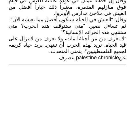
وقال إن خطته تتمثل في عودة عائلته للعيش في خيام
فوق منازلهم المدمرة، معتبراً ذلك خياراً أفضل من
العيش في ملاجئ مدارس الأونروا.
وقال: “العيش في الخيام سيكون أفضل مما نعيشه الآن”.
ثم تساءل نصير: "متى ستتوقف هذه الحرب؟ متى
ستنتهي هذه الجرائم الإنسانية؟”
"لا نعرف من من أحبائنا مات، ولا نعرف من لا يزال على
قيد الحياة. نريد لهذه الحرب أن تنتهي. نريد حياة كريمة
لجميع الفلسطينيين”، يتمنى المتحدث.
عنpalestine chronicle بتصرف