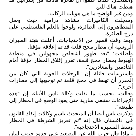
والمنحدر، عندما علموا أن طائرة قادمة من إسرائيل قد
هبطت هناك للتو.
ومن غير الواضح ما هي هويات الركاب.
وسجلت الكاميرات مشاهد درامية حيث وصل
المتظاهرون إلى الطائرة، ولوحوا بالعلم الفلسطيني على
درج الطائرة.
وبعد وقت قصير من الاحتجاجات، أعلنت هيئة الطيران
الروسية أن مطار محج قلعة قد تم إغلاقه مؤقتا.
وأضافت: "بعد ظهور أشخاص مجهولين في منطقة
الهبوط بمطار محج قلعة، تقرر إغلاق المطار مؤقتا أمام
القادمين والمغادرين".
واسترسلت قائلة إن "الرحلات الجوية التي كان من
المقرر أن تهبط في محج قلعة تم توجيهها إلى مطارات
أخرى".
وقالت، بحسب ما نقلت وكالة تاس للأنباء، إن “هذه
الإجراءات ستبقى سارية حتى يعود الوضع في المطار إلى
طبيعته”.
وذكرت تاس أيضا أن المتحدث باسم وكالات إنفاذ القانون
في داغستان قال إنه "تم تعزيز الشرطة في المطار
وسط المسيرة الاحتجاجية".
- ماذا قال حزب الله عن التصعيد على حدود جنوب لبنان