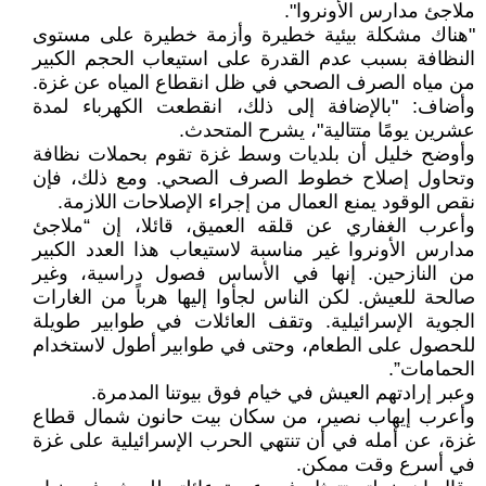
ملاجئ مدارس الأونروا".
"هناك مشكلة بيئية خطيرة وأزمة خطيرة على مستوى
النظافة بسبب عدم القدرة على استيعاب الحجم الكبير
من مياه الصرف الصحي في ظل انقطاع المياه عن غزة.
وأضاف: "بالإضافة إلى ذلك، انقطعت الكهرباء لمدة
عشرين يومًا متتالية"، يشرح المتحدث.
وأوضح خليل أن بلديات وسط غزة تقوم بحملات نظافة
وتحاول إصلاح خطوط الصرف الصحي. ومع ذلك، فإن
نقص الوقود يمنع العمال من إجراء الإصلاحات اللازمة.
وأعرب الغفاري عن قلقه العميق، قائلا، إن “ملاجئ
مدارس الأونروا غير مناسبة لاستيعاب هذا العدد الكبير
من النازحين. إنها في الأساس فصول دراسية، وغير
صالحة للعيش. لكن الناس لجأوا إليها هرباً من الغارات
الجوية الإسرائيلية. وتقف العائلات في طوابير طويلة
للحصول على الطعام، وحتى في طوابير أطول لاستخدام
الحمامات”.
وعبر إرادتهم العيش في خيام فوق بيوتنا المدمرة.
وأعرب إيهاب نصير، من سكان بيت حانون شمال قطاع
غزة، عن أمله في أن تنتهي الحرب الإسرائيلية على غزة
في أسرع وقت ممكن.