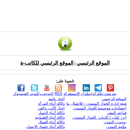
الموقع الرئيسي
الموقع الرئيسي للكاتب-ة
|
تابعونا على:
بنترست
تيلكرام
لينكدإن
الانستغرام
RSS
اليوتيوب
التويتر
الفيسبوك
الموقع الرئيسي
أخبار عامة
هيئة ادارة الحوار المتمدن - للإتصال بنا
وكالة أنباء المرأة
إحصائيات مؤسسة الحوار المتمدن
اخبار الأدب والفن
قواعد النشر
وكالة أنباء اليسار
ابرز كتاب / كاتبات الحوار المتمدن
وكالة أنباء العلمانية
يوتيوب التمدن
وكالة أنباء العمال
مكتبة التمدن
وكالة أنباء حقوق الإنسان