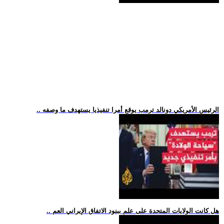
.. الرئيس الأمريكي دونالد ترمب يوقع أمرا تنفيذيا يستهدف ما وصفه
.. هل كانت الولايات المتحدة على علم ببنود الاتفاق الإيراني العم