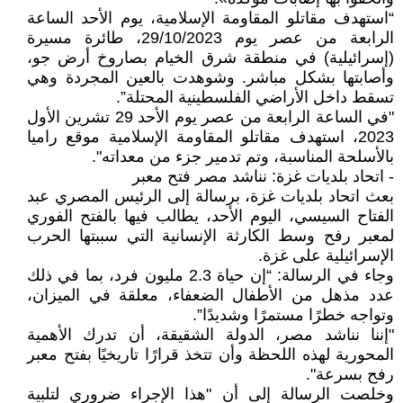
“استهدف مقاتلو المقاومة الإسلامية، يوم الأحد الساعة
الرابعة من عصر يوم 29/10/2023، طائرة مسيرة
(إسرائيلية) في منطقة شرق الخيام بصاروخ أرض جو،
وأصابتها بشكل مباشر. وشوهدت بالعين المجردة وهي
تسقط داخل الأراضي الفلسطينية المحتلة”.
"في الساعة الرابعة من عصر يوم الأحد 29 تشرين الأول
2023، استهدف مقاتلو المقاومة الإسلامية موقع راميا
بالأسلحة المناسبة، وتم تدمير جزء من معداته".
- اتحاد بلديات غزة: نناشد مصر فتح معبر
بعث اتحاد بلديات غزة، برسالة إلى الرئيس المصري عبد
الفتاح السيسي، اليوم الأحد، يطالب فيها بالفتح الفوري
لمعبر رفح وسط الكارثة الإنسانية التي سببتها الحرب
الإسرائيلية على غزة.
وجاء في الرسالة: “إن حياة 2.3 مليون فرد، بما في ذلك
عدد مذهل من الأطفال الضعفاء، معلقة في الميزان،
وتواجه خطرًا مستمرًا وشديدًا”.
"إننا نناشد مصر، الدولة الشقيقة، أن تدرك الأهمية
المحورية لهذه اللحظة وأن تتخذ قرارًا تاريخيًا بفتح معبر
رفح بسرعة".
وخلصت الرسالة إلى أن "هذا الإجراء ضروري لتلبية