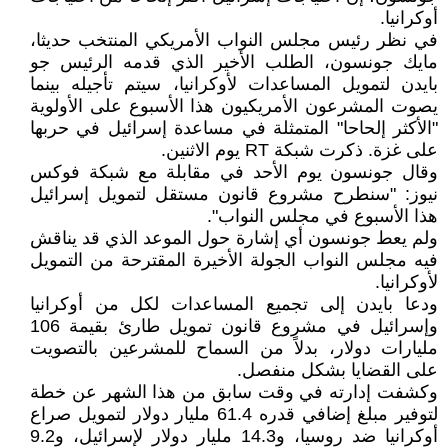
أوكرانيا.
في نظر رئيس مجلس النواب الأمريكي المنتخب حديثا،
مايك جونسون، الطلب الأخير الذي قدمه الرئيس جو
بايدن لتمويل المساعدات لأوكرانيا، سيتم تأجيله بينما
يصوت المشرعون الأمريكيون هذا الأسبوع على الأولوية
"الأكثر إلحاحا" المتمثلة في مساعدة إسرائيل في حربها
على غزة. ذكرت شبكة RT يوم الاثنين.
وقال جونسون يوم الأحد في مقابلة مع شبكة فوكس
نيوز: "سنطرح مشروع قانون مستقل لتمويل إسرائيل
هذا الأسبوع في مجلس النواب".
ولم يعط جونسون أي إشارة حول الموعد الذي قد يناقش
فيه مجلس النواب الجولة الأخيرة المقترحة من التمويل
لأوكرانيا.
ودعا بايدن إلى تجميع المساعدات لكل من أوكرانيا
وإسرائيل في مشروع قانون تمويل طارئ بقيمة 106
مليارات دولار، بدلاً من السماح للمشرعين بالتصويت
على القضايا بشكل منفصل.
وكشفت إدارته في وقت سابق من هذا الشهر عن خطة
لتوفير مبلغ إضافي قدره 61.4 مليار دولار لتمويل صراع
أوكرانيا ضد روسيا، و14.3 مليار دولار لإسرائيل، و9.2