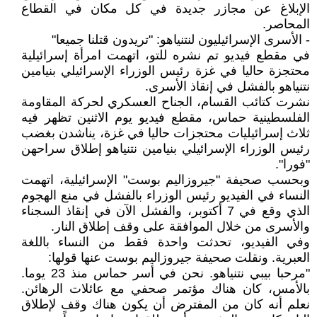
الإبلاغ عن مجازر جديدة في كل مكان في القطاع
المحاصر.
- الأسرى الإسرائيليون لنتنياهو: "تريدون قتلنا جميعا"
في مقطع فيديو تم نشره للتو، اتهمت امرأة إسرائيلية
محتجزة حاليا في غزة رئيس الوزراء الإسرائيلي بنيامين
نتنياهو بالفشل في إنقاذ الأسرى.
نشرت كتائب القسام، الجناح العسكري لحركة المقاومة
الفلسطينية حماس، مقطع فيديو يوم الاثنين تظهر فيه
ثلاث إسرائيليات محتجزات حاليا في غزة، يناشدن بغضب
رئيس الوزراء الإسرائيلي بنيامين نتنياهو إطلاق سراحهن
"فورا".
وبحسب صحيفة "جيروزاليم بوست" الإسرائيلية، اتهمت
النساء في الفيديو رئيس الوزراء بالفشل في منع الهجوم
الذي وقع في 7 أكتوبر، والفشل الآن في إنقاذ السجناء
والأسرى من خلال الموافقة على وقف إطلاق النار.
وفي الفيديو، تحدثت واحدة فقط من النساء باللغة
العبرية. ونقلت صحيفة جيروزاليم بوست عنها قولها:
"مرحبا بيبي نتنياهو. نحن في أسر حماس منذ 23 يوما.
بالأمس، كان هناك مؤتمر صحفي مع عائلات الرهائن.
نعلم أنه كان من المفترض أن يكون هناك وقف لإطلاق