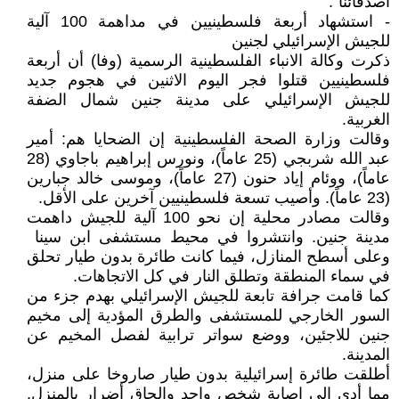
أصدقائنا".
- استشهاد أربعة فلسطينيين في مداهمة 100 آلية
للجيش الإسرائيلي لجنين
ذكرت وكالة الانباء الفلسطينية الرسمية (وفا) أن أربعة
فلسطينيين قتلوا فجر اليوم الاثنين في هجوم جديد
للجيش الإسرائيلي على مدينة جنين شمال الضفة
الغربية.
وقالت وزارة الصحة الفلسطينية إن الضحايا هم: أمير
عبد الله شربجي (25 عاماً)، ونورس إبراهيم باجاوي (28
عاماً)، ووئام إياد حنون (27 عاماً)، وموسى خالد جبارين
(23 عاماً). وأصيب تسعة فلسطينيين آخرين على الأقل.
وقالت مصادر محلية إن نحو 100 آلية للجيش داهمت
مدينة جنين. وانتشروا في محيط مستشفى ابن سينا ​​
وعلى أسطح المنازل، فيما كانت طائرة بدون طيار تحلق
في سماء المنطقة وتطلق النار في كل الاتجاهات.
كما قامت جرافة تابعة للجيش الإسرائيلي بهدم جزء من
السور الخارجي للمستشفى والطرق المؤدية إلى مخيم
جنين للاجئين، ووضع سواتر ترابية لفصل المخيم عن
المدينة.
أطلقت طائرة إسرائيلية بدون طيار صاروخا على منزل،
مما أدى إلى إصابة شخص واحد وإلحاق أضرار بالمنزل.