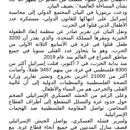
بشأن المساءلة العالمية"، يضيف البيان.
ودعت بريتوريا في البيان المجتمع الدولي إلى محاسبة
إسرائيل على انتهاكها للقانون الدولي، مستنكرة عدد
الأطفال الذين قتلوا في الحرب.
ونقل البيان عن تقرير صادر عن منظمة إنقاذ الطفولة
الخيرية ومقرها المملكة المتحدة، والذي يقدر أن 3200
طفل قتلوا في غزة في الأسابيع الثلاثة الأولى من
الحرب، وهو ما يتجاوز عدد القتلى سنويا في جميع
مناطق الصراع في العالم منذ عام 2019.
منذ بداية الحرب، في 7 أكتوبر، قتلت إسرائيل أكثر من
8300 فلسطيني في غزة، من بينهم 3457 طفلاً، وأصابت
أكثر من 21000 آخرين بجروح. وتشير تقارير وزارة
الصحة الفلسطينية والمنظمات الدولية إلى أن غالبية
القتلى والجرحى هم من النساء والأطفال.
وعلى الرغم من الحشد العسكري الإسرائيلي الضخم
حول حدود غزة والتسلل المتقطع إلى أطراف القطاع
المحاصر، تواصل المقاومة الفلسطينية صد الهجمات
الإسرائيلية.
ولتبرير فشله العسكري، يواصل الجيش الإسرائيلي
قصف منازل المدنيين في جميع أنحاء قطاع غزة، مع