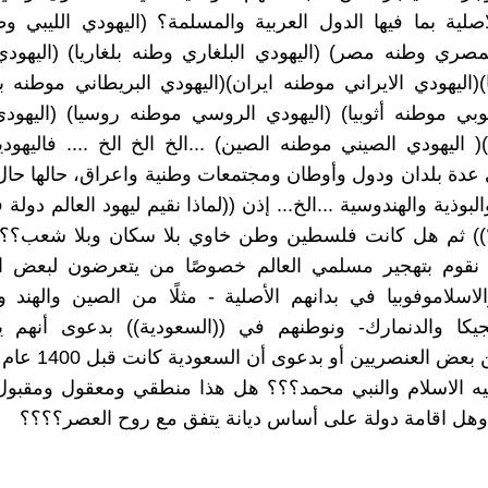
صلية بما فيها الدول العربية والمسلمة؟ (اليهودي الليبي وطن
لمصري وطنه مصر) (اليهودي البلغاري وطنه بلغاريا) (اليهودي
(اليهودي الايراني موطنه ايران)(اليهودي البريطاني موطنه بر
يوبي موطنه أثوبيا) (اليهودي الروسي موطنه روسيا) (اليهودي
( اليهودي الصيني موطنه الصين) ...الخ الخ الخ .... فاليهودي
عدة بلدان ودول وأوطان ومجتمعات وطنية واعراق، حالها حال 
لبوذية والهندوسية ...الخ... إذن ((لماذا نقيم ليهود العالم دول
؟؟)) ثم هل كانت فلسطين وطن خاوي بلا سكان وبلا شعب؟
 نقوم بتهجير مسلمي العالم خصوصًا من يتعرضون لبعض ا
الاسلاموفوبيا في بدانهم الأصلية - مثلًا من الصين والهند 
يكا والدنمارك- ونوطنهم في ((السعودية)) بدعوى أنهم 
للاضطهاد من بعض العنصريين 
ه الاسلام والنبي محمد؟؟؟ هل هذا منطقي ومعقول ومقبو
وهل اقامة دولة على أساس ديانة يتفق مع روح العصر؟؟؟؟