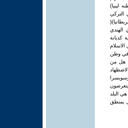
ه ليبيا)
 التركي
يطانيا)(
 الهندي
ة كديانة
الاسلام
ة في وطن
؟ هل من
لاضطهاد
وسويسرا
يتعرضون
أو بدعوى أن السعودية كانت قبل 1400 عام هي البلد
ل بمنطق