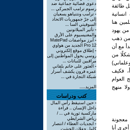
دعوى قضائية جماعية ضد
ل طائفة
رسوم ترامب الجمركي ...
انسانية
-
ترامب ونتنياهو يسعيان
إلى جرّ جمهوريات الاتحاد
مين هنا
السوفيتي السا ...
-
تأثير الميلاتونين
من يهود
والمغنيسيوم على الأرق
 من ذهب
-
أبرز مواصفات MatePad
Pro 12 الجديد من هواوي
أ مع أن
-
إطلاق موقع إلكتروني
كلًا من
روسي يحول المواطنين إلى
مراقبين للنباتات ...
علماني)
-
العثور على خاتم بلقاني
، فكيف
عمره قرون يكشف أسرار
شبكة التجارة في ...
 العوام
لا منهج
المزيد.....
كتب ودراسات
-
حين استيقظ رأس المال
داخل الإنسان .. قراءة
ماركسية ثورية في ... /
رياض الشرايطي
 معجونة
-
ابجديات العطاء / انتصار
أخرى أنا
كامل جفلان الخشت