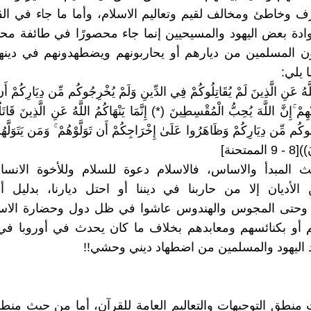
وخاطئ ومخالف لقيم وتعاليم الاسلام، وأما ما جاء في ال
ادة بعض اليهود والمسيحيين إنما جاء محصورًا في طائفة مح
ن المسلمين من ديارهم أو يحاربونهم ويضطهدونهم في دينهم
 يلي:
اللَّهُ عَنِ الَّذِينَ لَمْ يُقَاتِلُوكُمْ فِي الدِّينِ وَلَمْ يُخْرِجُوكُم مِّن دِيَارِكُمْ أَن
هِمْ ۚإِنَّ اللَّهَ يُحِبُّ الْمُقْسِطِينَ (*) إِنَّمَا يَنْهَاكُمُ اللَّهُ عَنِ الَّذِينَ قَا
وكُم مِّن دِيَارِكُمْ وَظَاهَرُوا عَلَىٰ إِخْرَاجِكُمْ أَن تَوَلَّوْهُمْ ۚ وَمَن يَتَوَلَّهُمْ
ممتحنة]
المبدأ والاساس، فالاسلام دعوة للسلام وللأخوة الانسان
 الأديان إلا من حاربنا في ديننا أو احتل ديارنا، بدليل أن
 وحتى المجوس والهندوس عاشوا في ظل دول وحضارة الاسل
أو بكنائسهم ومعابدهم بخلاف ما كان يحدث في أوروبا في
ليهود والمسلمين من اضطهاد ديني وحشي!!
منطق التوجيهات والتعاليم العامة للقرآن، أما من حيث منطق