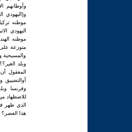
وأوطانهم الا
و(اليهودي ا
موطنه تركيا)
اليهودي الاث
موطنه الهند)
متوزعة على 
والمسيحية وا
وبلد الغير
المعقول أن
أوالتضييق و
وفرنسا وبلج
الذي ظهر في
هذا العصر؟ 