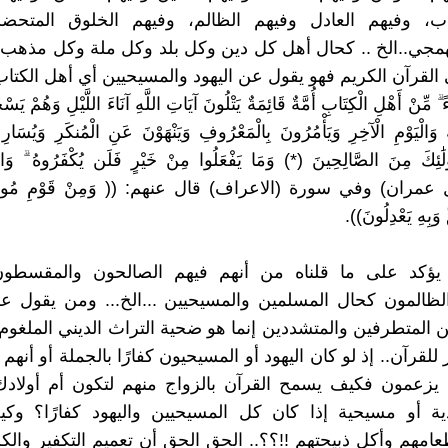
اب، وفيهم العادل وفيهم الظالم، وفيهم الخلوق المتحض
مجي..الخ .. كحال أهل كل دين وكل بلد وكل ملة وكل مذهب..
القرآن الكريم فهو يقول عن اليهود والمسيحيين أي أهل الكتاب
ۗ مِّنْ أَهْلِ الْكِتَابِ أُمَّةٌ قَائِمَةٌ يَتْلُونَ آيَاتِ اللَّهِ آنَاءَ اللَّيْلِ وَهُمْ يَ
َهِ وَالْيَوْمِ الْآخِرِ وَيَأْمُرُونَ بِالْمَعْرُوفِ وَيَنْهَوْنَ عَنِ الْمُنكَرِ وَيُسَ
ولَٰئِكَ مِنَ الصَّالِحِينَ (*) وَمَا يَفْعَلُوا مِنْ خَيْرٍ فَلَن يُكْفَرُوهُ ۗ وَالل
نَ))(آل عمران) وفي سورة (الاعراف) قال عنهم: (( وَمِنْ قَوْمِ مُوسَ
 وَبِهِ يَعْدِلُونَ)).
 يؤكد على ما قلناه من أنهم فيهم الصالحون والمقسطون
لظالمون كحال المسلمين والمسيحيين ...الخ... ومن يقول 
المتطرفين والمتشددين إنما هو ضحية التراث الديني الملغوم 
 للقرآن.. إذ لو كان اليهود أو المسيحيون كفارًا بالجملة أو أنه
يزعمون فكيف يسمح القرآن بالزواج منهم لتكون أم أولاد
ية أو مسيحية إذا كان كل المسيحيين واليهود كفارًا؟ وك
مهم وأكل ذبيحتهم !!؟؟.. الحق الحق أن تعميم التكفير والكر