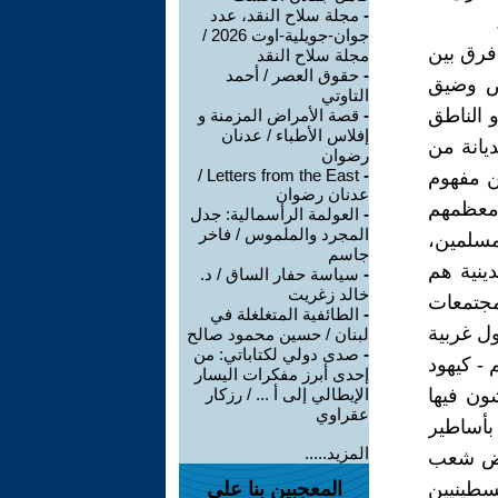
-
مجلة سلاح النقد، عدد
جوان-جويلية-اوت 2026 /
 فرق بين
مجلة سلاح النقد
-
حقوق العصر / أحمد
اص وضيق
التاوتي
 الناطق
-
قصة الأمراض المزمنة و
إفلاس الأطباء / عدنان
يانة من
رضوان
Letters from the East /
-
ن مفهوم
عدنان رضوان
ن معظمهم
-
العولمة الرأسمالية: جدل
المجرد والملموس / فاخر
مسلمين،
جاسم
ينية هم
-
سياسة حفار الساق / د.
خالد زغريت
مجتمعات
-
الطائفية المتغلغلة في
ل غربية
لبنان / حسين محمود صالح
-
صدى دولي لكتاباتي: من
 - كيهود
إحدى أبرز مفكرات اليسار
شون فيها
الإيطالي إلى أ ... / رزكار
عقراوي
بأساطير
المزيد.....
أرض شعب
سطينيين
المعجبين بنا على