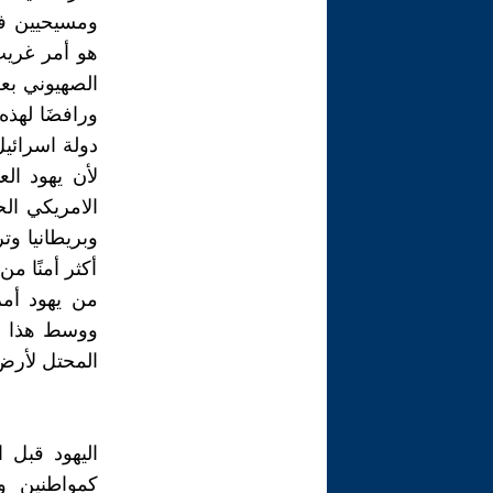
ومسيحيين فل
هو أمر غريب
الصهيوني بع
ورافضَا لهذه
دولة اسرائيل
لأن يهود ال
الامريكي ال
وبريطانيا وت
أكثر أمنًا 
من يهود أمر
ووسط هذا ال
المحتل لأرض
اليهود قبل 
كمواطنين و