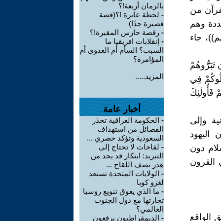
بالزمان أربعة!؟
قرآن من
-
لحظة عابرة !؟(قصة
ددة وهم
قصيرة جدًا)
-
رقصة حارس المقبرة!؟
))، جاء
-
إنقلابات افريقيا ما
السبب؟ السأم أم العدوى أم
المؤامرة؟
 تَبَرُّوهُمْ
المزيد.....
تَلُوكُمْ فِي
 فَأُولَٰئِكَ
أخبار عامة
ية وإلى
-
الحكومة العراقية تحذر
الفصائل من استهداف
 اليهود
السعودية وتؤكد حصري ...
-
لقاحات لا تحتاج إلى
ام دون
التبريد: ابتكار قد يحد من
 القرون
هدر نصف اللقاح ...
-
الولايات المتحدة تستعد
لغزو كوبا
-
ما الذي يعوق تنويع روسيا
تجارتها مع دول الجنوب
العالمي؟
 الواقع
-
الديمقراطيون يرفعون