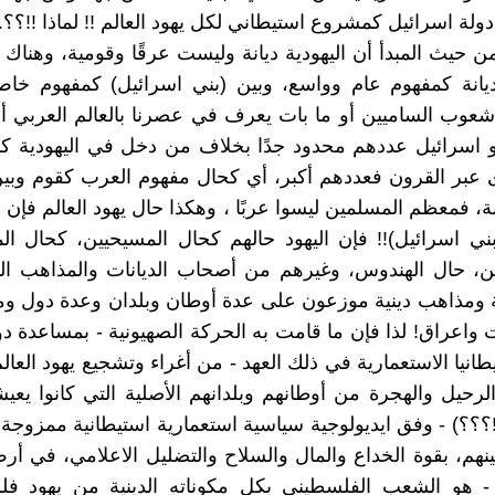
ة اسرائيل كمشروع استيطاني لكل يهود العالم !! لماذا !!؟؟.
ن حيث المبدأ أن اليهودية ديانة وليست عرقًا وقومية، وهناك
كديانة كمفهوم عام وواسع، وبين (بني اسرائيل) كمفهوم خ
ب الساميين أو ما بات يعرف في عصرنا بالعالم العربي أو
بنو اسرائيل عددهم محدود جدًا بخلاف من دخل في اليهودية كد
بر القرون فعددهم أكبر، أي كحال مفهوم العرب كقوم وبي
نة، فمعظم المسلمين ليسوا عربًا ، وهكذا حال يهود العالم فإ
ني اسرائيل)!! فإن اليهود حالهم كحال المسيحيين، كحال ال
ين، حال الهندوس، وغيرهم من أصحاب الديانات والمذاهب الد
 ومذاهب دينية موزعون على عدة أوطان وبلدان وعدة دول و
واعراق! لذا فإن ما قامت به الحركة الصهيونية - بمساعدة دو
انيا الاستعمارية في ذلك العهد - من أغراء وتشجيع يهود العالم
لرحيل والهجرة من أوطانهم وبلدانهم الأصلية التي كانوا يعي
؟؟؟) - وفق ايديولوجية سياسية استعمارية استيطانية ممزوجة 
طينهم، بقوة الخداع والمال والسلاح والتضليل الاعلامي، في 
 هو الشعب الفلسطيني بكل مكوناته الدينية من يهود فل