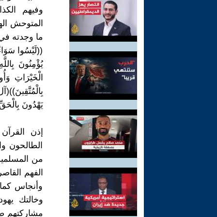
وفيهم الكذ
المتوحش اله
ما وجدته في 
((لَيْسُوا سَوَاءً 
يُؤْمِنُونَ بِاللّ
الْخَيْرَاتِ وَأُ
بِالْمُتَّقِي
يَهْدُونَ بِالْحَقِّ
إذن القرآن
الطالحون وا
من المسلمين 
الفهم القاصر
وأنجاس كما 
وخالتك يهود
مشاركتهم طعا