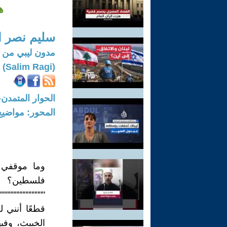
ه
سليم نصر ا
مدون ليبي من ا
(Salim Ragi)
الحوار المتمدن-العدد: 7788 - 2023 /
المحور: مواضيع
فلسطين؟
"""""""""""""""
قطعًا أنني 
الخبيث، وفي