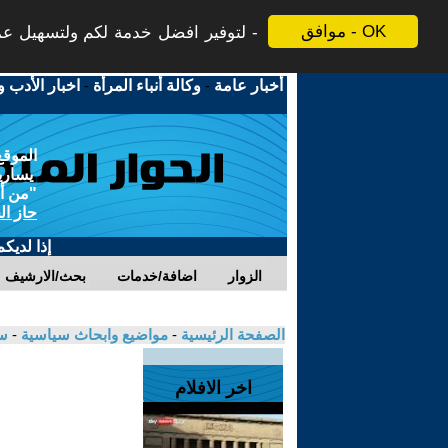
موافق - OK
لتوفير افضل خدمة لكم ولتسهيل عملي
أخبار عامة
-
وكالة أنباء المرأة
-
اخبار الأدب و
الموقع
يسارية
"من أج
حاز ال
إذا لديك
الزوار
اضافة/خدمات
بحث/الارشيف
الصفحة الرئيسية
-
مواضيع وابحاث سياسية
-
سل
اخر الافلام