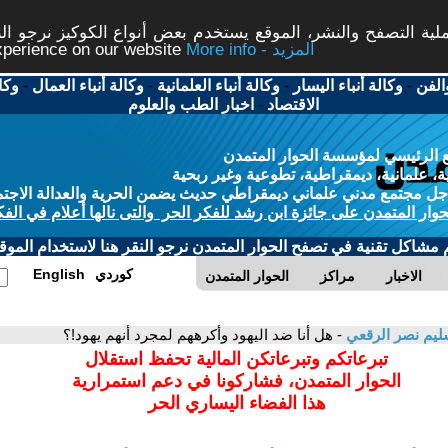
ة التصفح والنشر، الموقع يستخدم بعض أنواع الكوكيز نرجو النق
More info - المزيد
experience on our website
الفن
-
وكالة أنباء اليسار
-
وكالة أنباء العلمانية
-
وكالة أنباء العمال
-
وكا
الاقتصاد
-
اخبار الطب والعلوم
 الرئيسي لمؤسسة الحوار المتمدن
، علمانية، ديمقراطية، تطوعية وغير ربحية
ل مجتمع مدني علماني ديمقراطي حديث يضمن الحرية والعدالة الاجتم
حوار المتمدن على جائزة ابن رشد للفكر الحر والتى نالها أعلام في الفك
م مشاكل تقنية في تصفح الحوار المتمدن نرجو النقر هنا لاستخدام الموقع
كوردي
English
الاخبار
مراكز
الحوار المتمدن
يم نصر الرقعي
- هل أنا ضد اليهود وأكرههم لمجرد أنهم يهود!؟
تبرعاتكم وتبرعاتكن المالية تحفظ استقلال
الحوار المتمدن، فشاركونا في دعم استمرارية
هذا الفضاء اليساري الحر