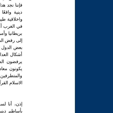
فإننا نجد هذ
دينية واقعً
واخلاقية طي
في الغرب أو
بريطانيا وأ
إلى رفض الص
بعض الدول ا
أشكال العدا
يرفضون الص
يكونون معاد
والمتطرفين
الاسلام القرآ
إذن، أنا لس
بأساطير ديني