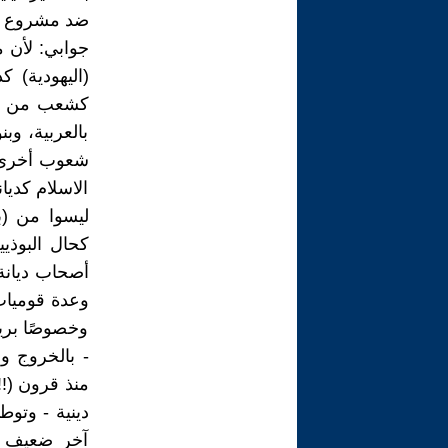
ضد مشروع دول
جوابي: لأن م
(اليهودية) 
كشعب من شعو
بالعربية، و
شعوب أخرى ع
الاسلام كديا
ليسوا من (ب
كحال البوذي
أصحاب ديانة
وعدة قوميات 
وخصوصًا بريط
- بالخروج وا
منذ قرون (!!
دينية - وتو
آخر ضعيف -