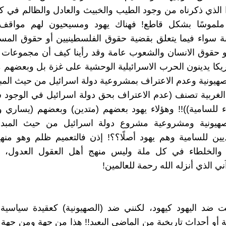
ا الذي ذكرناه من وجود الطيب والخبيث والعادل والظالم في ك
ا ملموسًا بشكل قاطع! فهناك يهود ومسيحيون لهم مواقف 
بة سواء فيما يتعلق بقضية حقوق الفلسطينيين أو حقوق المسل
 حقوق الانسان والشعوب عامة وقد رأينا كيف أن مجموعات 
مريكا يدينون الحرب الاسرائيلية الوحشية على غزة بل وبعضهم
هيونية وعدم الاعتراف بمشروعية دولة اسرائيل من حيث المبد
لغربية تصنف (عدم الاعتراف بحق دولة اسرائيل في الوجود ش
ء للسامية))!! وهؤلاء يهود بعضهم (متدين) وبعضهم (يساري و
هيونية ومشروعية مشروع دولة اسرائيل من حيث المبدأ
يين للسامية وهم يهود أصلًا؟؟! إذن فالتعميم ظلم وهو منهج
 والخلطاء في كل ملة وليس منهج أهل العقول العدول، و
ني الذي أنزله الله رحمة للعالمين!
ت ضد اليهود كيهود، لكنني ضد (الصهيونية) كعقيدة سياسية
ة أو أحداث تاريخية من الماضي البعيد!! هذا من جهة ومن جهة 