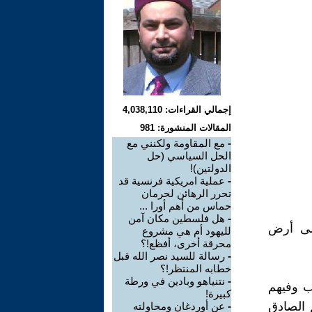
إجمالي القراءات: 4,038,110
المقالات المنشورة: 981
-
مع المقاومة ولكنني مع
الحل السياسي (حل
الدولتين)!
-
عملية امريكية فرنسية قد
تحرر الرهائن لحرمان
حماس من أهم أورا ...
-
هل فلسطين مكان آمن
ية دولة (اسرائيل) التي اقيمت عام 1948 على أرض
لليهود أم هي مشروع
محرقة أخرى، أفظع!؟
-
رسالة للسيد نصر الله قبل
خطابه المنتظر!؟
-
نتنياهو وبادين في ورطة
ب وفيهم
كبيرة!
 الصادق
-
عن أوردغان ومحاولته