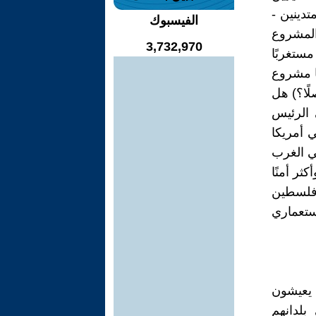
دينين -
الفيسبوك
المشروع
3,732,970
ستغربًا
ها مشروع
لًا؟) هل
 الرئيس
 أمريكا
في الغرب
ر أمنًا
 فلسطين
ستعماري
 يعيشون
لدانهم