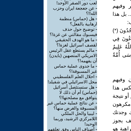
لعب دور الصقر الأوحد!
ر وفيهم
-
عن جعجعة ايران وحزب
الله!!؟
 بل هذا
-
هل (حماس) منظمة
:
ارهابية بالفعل؟
-
توضيح حول حذف
سْجُدُونَ (*)
فيسبوك مقالتي عن غزة!؟
ارِعُونَ فِي
-
ما هو الهدف الحقيقي
لقصف اسرائيل لغزة!؟
َّهُ عَلِيمٌ
-
مالم يستطع عقل الرئيس
ى أُمَّةٌ
الامريكي المتصهين (بايدن)
أن يفهمه!؟
-
ما جدوى عملية حماس
غير المسبوقة!؟
-
احلال العلم الفلسطيني
 وفيهم
محل الاسرائيلي في شفيلد!
-
هل ستستئصل أسرائيل
عكس هذا
(حماس) أم أن ذلك لا
أو نتيجة
يتوافق مع مصلحتها!؟
-
عن نتائج عملية حماس غير
م مكرهون
المسبوقة والغرض منها؟
ك وجدتك
-
ليبيا والحل الملكي
اللامركزي الرشيد، وربما
يف يجوز
الوحيد!
اهية هو
-
أصناف الناس وفق تعلقهم