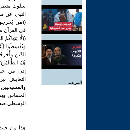
سلوك متطرف 
النهي عن مو
((من يُخرجو
في القرآن ما
((لَّا يَنْهَاكُمُ 
وَتُقْسِطُوا إِلَيْ
الدِّينِ وَأَخْرَجُ
هُمُ الظَّالِمُونَ))[8 - 9 ال
إذن من حيث 
التعايش بين
المزيد.....
والمسيحيين
المساس بهم 
الوسطى ضد ا
هذا من حيث 