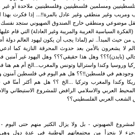
سطينيين ومسلمين فلسطينيين وفلسطينيين ملاحدة أو غير مت
 ومريب وغير منطقي وغير عادل بالمرة!!... إذا فكرت بهذا 
قل موضوعي ومنطقي خارج الصندوق الصهيوني ستجد نفسك م
 (الفكرة السياسية الغريبة والمريبة وغير العادلة) التي قام علي
 من حيث المبدأ.. ثم (لماذا يجب أن يكون ليهود العالم دولة أص
عالم لا يشعرون بالأمن بعد حدوث المحرقة النازية كما ادعي
حالي (بايدن)؟؟؟ وهل هذا حقيقي؟؟؟ وهل اليهود غير آمنين في
ركيا وروسيا وكندا واستراليا وتونس والمغرب...الخ أم هم هنا 
من وجودهم في فلسطين!!؟؟ هل هم اليوم في فلسطين آمنون وأكث
يكا وكندا والمغرب وتركيا ...الخ ؟؟ هل هم أكثر أمنًا في
محيط العربي والاسلامي الرافض للمشروع الاستيطاني والا
 الشعب العربي الفلسطيني؟؟
المشروع الصهيوني - بل ولا يزال الكثير منهم حتى اليوم -
جزء لا يتجزأ من مجتمعاتهم الوطنية في عدة دول وهي ب