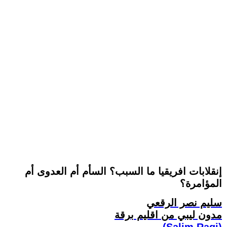
إنقلابات افريقيا ما السبب؟ السأم أم العدوى أم
المؤامرة؟
سليم نصر الرقعي
مدون ليبي من اقليم برقة
(Salim Ragi)