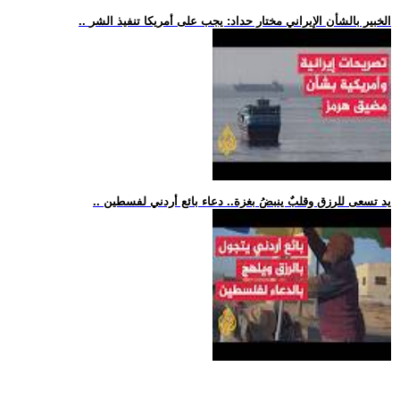
.. الخبير بالشأن الإيراني مختار حداد: يجب على أمريكا تنفيذ الشر
.. يد تسعى للرزق وقلبٌ ينبضُ بغزة.. دعاء بائع أردني لفسطين