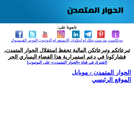
تابعونا على:
بودكاست
بنترست
تيلكرام
لينكدإن
الانستغرام
اليوتيوب
التويتر
الفيسبوك
تبرعاتكم وتبرعاتكن المالية تحفظ استقلال الحوار المتمدن،
فشاركونا في دعم استمرارية هذا الفضاء اليساري الحر
[اشترك في قناة ‫«الحوار المتمدن» على اليوتيوب]
الحوار المتمدن - موبايل
الموقع الرئيسي