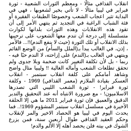
انقلاب القذافي مثالًا - ومعظم الثورات الشعبية - ثورة
فبراير في ليبيا مثالًا - لا تأتي بخير لشعوبها ، فهي في
البداية تثير اعجاب الشعب وخصوصًا الطبقات الفقيرة أو
فئة الشباب الراغبة في التجديد ثم ينتهي الأمر إلى أن
تقود هذه الانقلابات وهذه الثورات بلدانها لكوارث
متسلسلة إلى درجة أن تندم معها الشعوب على ترحيبها
بذلك الانقلاب أو تلك الثورة (حيث لا ينفع الندم)!!... فالأمر
، إذن، في الغالب يبدأ بـ(الملل والسأم) من الوضع القائم
وينتهي في الغالب بـ(الندم) على إزاحته، لا الندم حبًا فيه -
ربما - بل لأن تكلفة التغيير كانت ضخمة وبلا جدوى ولم
تحقق تطلعات الشعب وآماله الغالية !! وليبيا مثال واضح
وشاهد أمامكم على كلفة انقلاب سبتمبر - انقلاب
العسكر بقيادة الملازم (معمر القذافي) 1969 - وكلفة
ثورة فبراير! - ثورة الشعب الليبي التي تصدرها
الاسلاميون! - مع ضرورة الانتباه أنه عند التحقيق والتدبر
الدقيق والعميق فإن ثورة فبراير 2011 ما هي إلا الحلقة
الأخيرة في مسلسل انقلاب سبتمر المشؤوم 1969!.. فما
يحدث اليوم في ليبيا هو الحصاد الاخير والمر لإنقلاب
وحكم العقيد القذافي طوال أربعين سنة، فمن يزرع
الشوك في بيته فلن يحصد أهله إلا الألم والدم!