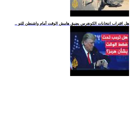
.. هل اقتراب انتخابات الكونغرس يضيق هامش الوقت أمام واشنطن للتو