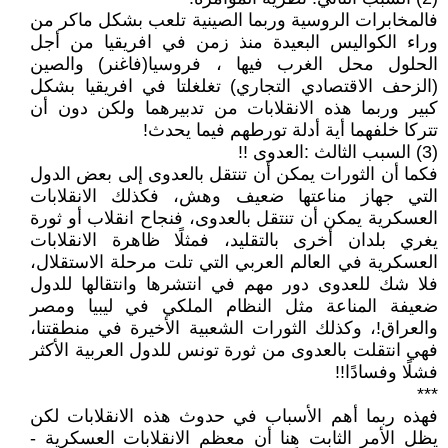
فالمخابرات الروسية وربما الصينية تلعب بشكل ماكر من
وراء الكواليس البعيدة منذ زمن في افريقيا من أجل
الحلول محل الغرب فيها ، فروسيا(فاغنر) والصين
(الزحف الاقتصادي التجاري) تغلغلتا في افريقيا بشكل
كبير وربما هذه الانقلابات من تدبيرهما ولكن دون أن
تتركا خلفهما أية أدلة تورطهم فيما يحدث!
(3) السبب الثالث :العدوى !!
فكما أن الثورات يمكن أن تنتقل بالعدوى إلى بعض الدول
التي جهاز مناعتها ضعيف وهش، فكذلك الانقلابات
العسكرية يمكن أن تنتقل بالعدوى، فنجاح انقلاب أو ثورة
يغري بلدان أخرى بالتقليد، فمثلًا ظاهرة الانقلابات
العسكرية في العالم العربي التي تلت مرحلة الاستقلال،
فلا شك للعدوى دور مهم في انتشرها وانتقالها للدول
ضعيفة المناعة مثل النظام الملكي في ليبيا ومصر
والعراق!، وكذلك الثورات الشعبية الأخيرة في منطقتنا،
فهي انتقلت بالعدوى من ثورة تونس للدول العربية الأكثر
فشلًا وفسادًا!!
***
فهذه ربما أهم الأسباب في حدوث هذه الانقلابات لكن
يظل الأمر الثابت هنا أن معظم الانقلابات العسكرية -